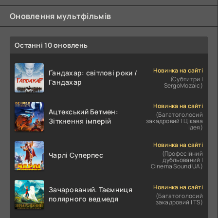
Оновлення мультфільмів
Останні 10 оновлень
Новинка на сайті
Ґандахар: світлові роки /
(Субтитри |
Гандахар
SergoMozaic)
Новинка на сайті
Ацтекський Бетмен:
(Багатоголосий
Зіткнення імперій
закадровий | Цікава
ідея)
Новинка на сайті
(Професійний
Чарлі Суперпес
дубльований |
Cinema Sound UA)
Новинка на сайті
Зачарований. Таємниця
(Багатоголосий
полярного ведмедя
закадровий | TS)