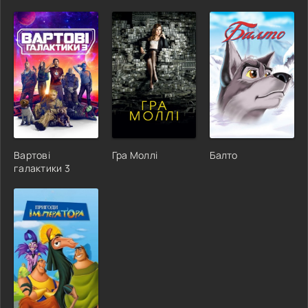
Вартові
Гра Моллі
Балто
галактики 3