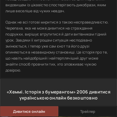
видовищем із цікавістю спостерігають дикобрази, яким
лише веселіше від чужих невдач.
Однак не всі готові миритися з такою несправедливістю.
Черепаха, яка не може дивитися на страждання
подружки, вирішує втрутитися й дати витівникам гідний
урок. Завдяки її хитрощам ситуація несподівано
змінюється, і тепер уже сам єнот та його друзі
опиняються в незавидному становищі. Це історія про те,
що навіть найдобріший і найтерплячіший друг може
знайти спосіб провчити тих, хто зловживає чужою
довірою.
«Хеммі. Історія з бумерангом»
2006
дивитися
українською онлайн безкоштовно
Дивитися онлайн
Трейлер