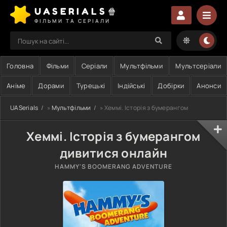
UASERIALS🍿
ФІЛЬМИ ТА СЕРІАЛИ
Головна
Фільми
Серіали
Мультфільми
Мультсеріали
Аніме
Дорами
Турецькі
Індійські
Добірки
Анонси
UASerials
»
Мультфільми
» Хеммі. Історія з бумерангом
Хеммі. Історія з бумерангом
дивитися онлайн
HAMMY'S BOOMERANG ADVENTURE