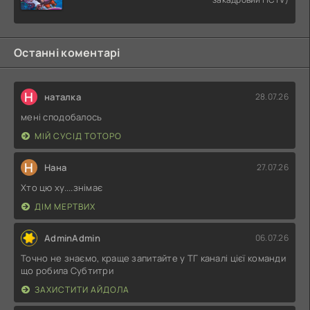
Останні коментарі
Н
наталка
28.07.26
мені сподобалось
МІЙ СУСІД ТОТОРО
Н
Нана
27.07.26
Хто цю ху....знімає
ДІМ МЕРТВИХ
AdminAdmin
06.07.26
Точно не знаємо, краще запитайте у ТГ каналі цієї команди
що робила Субтитри
ЗАХИСТИТИ АЙДОЛА