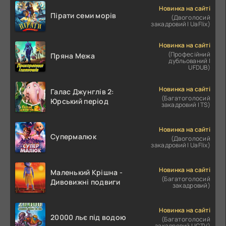
Новинка на сайті
Пірати семи морів
(Двоголосий
закадровий | UaFlix)
Новинка на сайті
(Професійний
Пряна Межа
дубльований |
UFDUB)
Новинка на сайті
Галас Джунглів 2:
(Багатоголосий
Юрський період
закадровий | TS)
Новинка на сайті
Супермалюк
(Двоголосий
закадровий | UaFlix)
Новинка на сайті
Маленький Крішна -
(Багатоголосий
Дивовижні подвиги
закадровий)
Новинка на сайті
20000 льє під водою
(Багатоголосий
закадровий | ICTV)