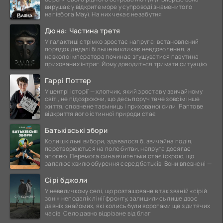
вирушає у відкрите море у супроводі знаменитого
напівбога Мауї. На них чекає незабутня
Дюна: Частина третя
У галактиці стрімко зростає напруга: встановлений
порядок дедалі більше викликає невдоволення, а
навколо імператора починає згущуватися павутина
прихованих інтриг. Йому доводиться тримати ситуацію
Гаррі Поттер
У центрі історії — хлопчик, який зростав у звичайному
світі, не підозрюючи, що десь поруч тече зовсім інше
життя, сповнене таємниць і прихованої сили. Раптове
відкриття його істинної природи стає
Батьківські збори
Коли шкільні вибори, здавалося б, звичайна подія,
перетворюються на поле битви, напруга досягає
апогею. Перемога сина вчительки стає іскрою, що
запалює хвилю обурення серед батьків. Вони впевнені —
Сірі бджоли
У невеличкому селі, що розташоване в так званій «сірій
зоні» неподалік лінії фронту, залишились лише двоє
давніх знайомих, які колись були ворогами ще з дитячих
часів. Село давно відрізане від благ