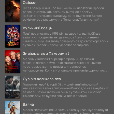
Одіссея
Після завершення Троянської війни цар Ітаки Одіссей
разом із невеликим загоном вирушає в довгу й
небезпечну подорож додому, де на нього вже багато
років чекає вірна дружина Пенелопа. Та шлях, який
Вуличний боєць
Події переносять у 1993 рік, де двоє колишніх бійців
вуличних поєдинків, які давно розійшлися різними
шляхами, змушені знову повернутися до світу жорстоких
сутичок. Їх спокій порушує поява загадкової
Знайомство з Факерами 3
Молодий чоловік Генрі виріс у родині, де спокій —
рідкісне явище, а будь-яке важливе рішення швидко
перетворюється на привід для суперечок і
непорозумінь. Коли він оголошує про намір одружитися,
це
Сузір’я великого пса
Головний герой історії, Хіг, — цивільний пілот, який
мешкає у постапокаліптичному Колорадо на занедбаній
авіабазі. Разом зі своїм вірним супутником, собакою
Джаспером, та буркотливим, але відданим
Ваяна
Моана відгукується на заклик океану і вирішує покинути
береги свого рідного острова Мотунуї. Вперше вона