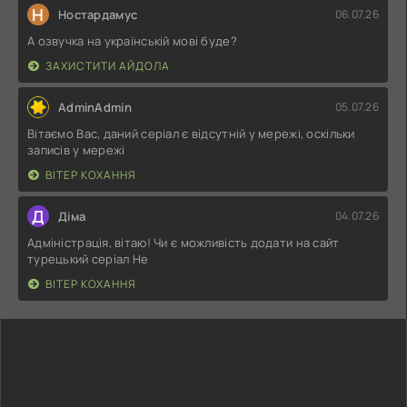
Н
Ностардамус
06.07.26
А озвучка на українській мові буде?
ЗАХИСТИТИ АЙДОЛА
AdminAdmin
05.07.26
Вітаємо Вас, даний серіал є відсутній у мережі, оскільки
записів у мережі
ВІТЕР КОХАННЯ
Д
Діма
04.07.26
Адміністрація, вітаю! Чи є можливість додати на сайт
турецький серіал Не
ВІТЕР КОХАННЯ