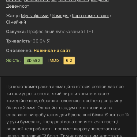
Девенпорт
Жанр:
Мультфільми
/
Комедія
/
Короткометражні
/
Сімейний
Озвучка:
Професійний дубльований | ТЕТ
Тривалість:
00:04:31
Оновлення:
Новинка на сайті
Якість:
IMDb:
SD 480
6.2
Ця короткометражна анімаційна історія розповідає про
хитромудрого єнота, який вирішив зняти власне
комедійне шоу, обравши головною героїнею довірливу
білочку Хеммі. Однак його задум перетворився на
справжнє випробування для бідолашної білки. Єнот дає їй
у руки бумеранг, і невдовзі вона опиняється в пастці
власної незграбності—предмет щоразу повертається
назад, завдаючи їй болю. Тим часом за цим жорстоким