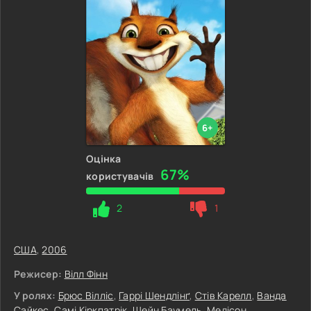
6+
Оцінка
67%
користувачів
2
1
США
,
2006
Режисер:
Вілл Фінн
У ролях:
Брюс Вілліс
,
Гаррі Шендлінґ
,
Стів Карелл
,
Ванда
Сайкес
,
Самі Кіркпатрік
,
Шейн Баумель
,
Медісон