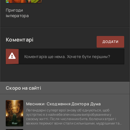
Пригоди
імператора
Коментарі
ДОДАТИ
Коментарів ще нема. Хочете бути першим?
Скоро на сайті
Месники: Сходження Доктора Дума
Легендарні супергерої знову об'єднуються, щоб
зустрітися з найнебезпечнішим випробуванням у
своєму житті. Після численних битв, болючих втрат і
важких перемог вони стали сильнішими, мудрішими та
ще