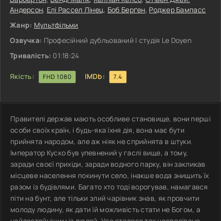
Андерсон
,
Елі Рассел Лінец
,
Боб Берґен
,
Роджер Бампасс
Жанр:
Мультфільми
Озвучка:
Професійний дубльований | студія Le Doyen
Тривалість:
01:18:24
Якість:
IMDb:
FHD 1080
7.4
Правителі держав мають особливе становище, вони перші
особи своїх країн, і будь-яка їхня дія, вона має бути
прийнята народом, але аж ніяк не сприйнята в штуки.
Імператор Куско був упевнений у гаслі вище, а тому,
заради своєї прихіди, заради водного парку, він закликав
місцеве населення покинути село, інакше вода знищить їх
разом із будівлями. Багато хто тоді ворогував, намагався
піти на бунт, але тільки злий чарівник знав, як провчити
молоду людину, як дати їй можливість стати не Богом, а
найдостойнішим із людей. Усе сталося так несподівано,