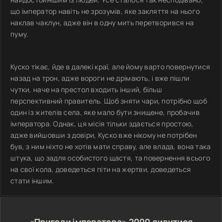
що імператор навіть не зрозумів, яке закляття на нього
наклав чаклун, адже він в одну мить перетворився на
пуму.
Куско тікає, йде в далекі краї, але йому варто повернутися
назад на трон, адже вороги не дрімають, і вже пішли
чутки, наче на престол входить інший, більш
перспективний правитель. Щоб зняти чари, потрібно щоб
один із жителів села, яке мало бути знищене, пробачив
імператора. Однак, ця місія тільки здається простою,
адже вийшовши з довіри, Куско вже нікому не потрібен
був, з ним ніхто не хотів мати справу, але влада, вона така
штука, що задля особистого щастя, та повернення всього
на свої кола, доведеться піти на жертви, доведеться
стати іншим.
«Пригоди імператора»
2000
дивитися