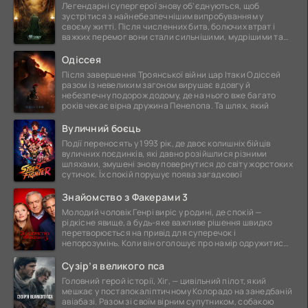
Легендарні супергерої знову об'єднуються, щоб
зустрітися з найнебезпечнішим випробуванням у
своєму житті. Після численних битв, болючих втрат і
важких перемог вони стали сильнішими, мудрішими та
ще
Одіссея
Після завершення Троянської війни цар Ітаки Одіссей
разом із невеликим загоном вирушає в довгу й
небезпечну подорож додому, де на нього вже багато
років чекає вірна дружина Пенелопа. Та шлях, який
Вуличний боєць
Події переносять у 1993 рік, де двоє колишніх бійців
вуличних поєдинків, які давно розійшлися різними
шляхами, змушені знову повернутися до світу жорстоких
сутичок. Їх спокій порушує поява загадкової
Знайомство з Факерами 3
Молодий чоловік Генрі виріс у родині, де спокій —
рідкісне явище, а будь-яке важливе рішення швидко
перетворюється на привід для суперечок і
непорозумінь. Коли він оголошує про намір одружитися,
це
Сузір’я великого пса
Головний герой історії, Хіг, — цивільний пілот, який
мешкає у постапокаліптичному Колорадо на занедбаній
авіабазі. Разом зі своїм вірним супутником, собакою