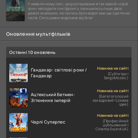
У невеличкому селі, що розташоване в так званій «сірій
зоні» неподалік лінії фронту, залишились лише двоє
давніх знайомих, які колись були ворогами ще з дитячих
часів. Село давно відрізане від благ
Оновлення мультфільмів
Останні 10 оновлень
Новинка на сайті
Ґандахар: світлові роки /
(Субтитри |
Гандахар
SergoMozaic)
Новинка на сайті
Ацтекський Бетмен:
(Багатоголосий
Зіткнення імперій
закадровий | Цікава
ідея)
Новинка на сайті
(Професійний
Чарлі Суперпес
дубльований |
Cinema Sound UA)