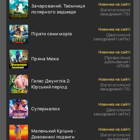
Новинка на сайті
Зачарований. Таємниця
(Багатоголосий
полярного ведмедя
закадровий | TS)
Новинка на сайті
Пірати семи морів
(Двоголосий
закадровий | UaFlix)
Новинка на сайті
(Професійний
Пряна Межа
дубльований |
UFDUB)
Новинка на сайті
Галас Джунглів 2:
(Багатоголосий
Юрський період
закадровий | TS)
Новинка на сайті
Супермалюк
(Двоголосий
закадровий | UaFlix)
Новинка на сайті
Маленький Крішна -
(Багатоголосий
Дивовижні подвиги
закадровий)