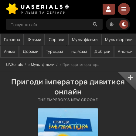
UASERIALS🍿
ФІЛЬМИ ТА СЕРІАЛИ
Головна
Фільми
Серіали
Мультфільми
Мультсеріали
Аніме
Дорами
Турецькі
Індійські
Добірки
Анонси
UASerials
»
Мультфільми
» Пригоди імператора
Пригоди імператора дивитися
онлайн
THE EMPEROR'S NEW GROOVE