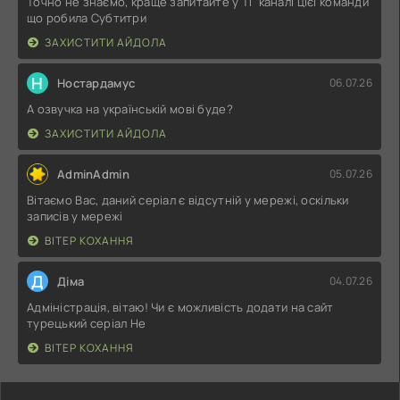
Точно не знаємо, краще запитайте у ТГ каналі цієї команди
що робила Субтитри
ЗАХИСТИТИ АЙДОЛА
Н
Ностардамус
06.07.26
А озвучка на українській мові буде?
ЗАХИСТИТИ АЙДОЛА
AdminAdmin
05.07.26
Вітаємо Вас, даний серіал є відсутній у мережі, оскільки
записів у мережі
ВІТЕР КОХАННЯ
Д
Діма
04.07.26
Адміністрація, вітаю! Чи є можливість додати на сайт
турецький серіал Не
ВІТЕР КОХАННЯ