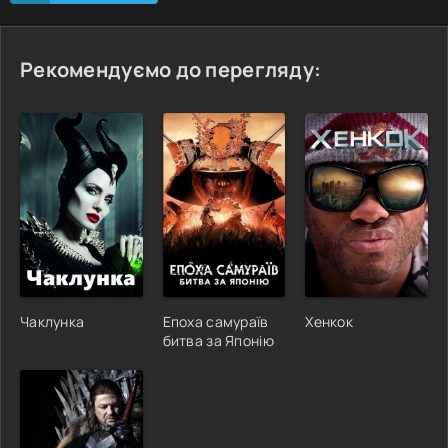
Рекомендуємо до перегляду:
Чаклунка
Епоха самураїв
Хенкок
битва за Японію