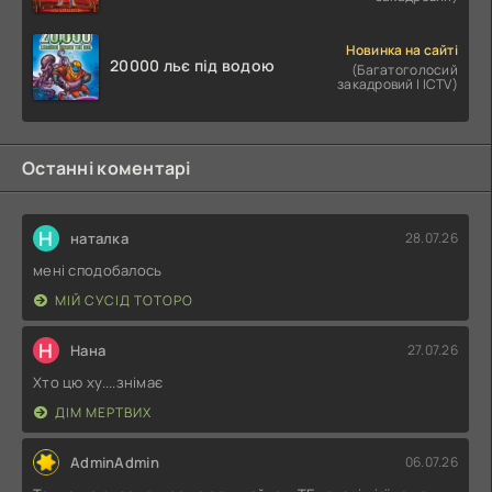
Новинка на сайті
20000 льє під водою
(Багатоголосий
закадровий | ICTV)
Останні коментарі
Н
наталка
28.07.26
мені сподобалось
МІЙ СУСІД ТОТОРО
Н
Нана
27.07.26
Хто цю ху....знімає
ДІМ МЕРТВИХ
AdminAdmin
06.07.26