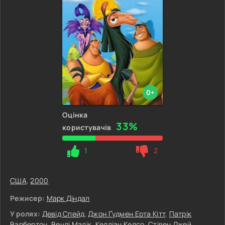
0+
Оцінка
33%
користувачів
1
2
США
,
2000
Режисер:
Марк Діндал
У ролях:
Девід Спейд
,
Джон Ґудмен Ерта Кітт
,
Патрік
Bарбертон
,
Венді Малік
,
Келліан Келсо
,
Стівен Джей.