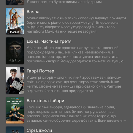
Джаспером, та буркотливим, але відданим
Ваяна
Моана відгукується на заклик океану і вирішує покинути
береги свого рідного острова Мотунуї. Вперше вона
вирушає у відкрите море у супроводі знаменитого
напівбога Мауї. На них чекає незабутня
Дюна: Частина третя
У галактиці стрімко зростає напруга: встановлений
порядок дедалі більше викликає невдоволення, а
навколо імператора починає згущуватися павутина
прихованих інтриг. Йому доводиться тримати ситуацію
Гаррі Поттер
У центрі історії — хлопчик, який зростав у звичайному
світі, не підозрюючи, що десь поруч тече зовсім інше
життя, сповнене таємниць і прихованої сили. Раптове
відкриття його істинної природи стає
Батьківські збори
Коли шкільні вибори, здавалося б, звичайна подія,
перетворюються на поле битви, напруга досягає
апогею. Перемога сина вчительки стає іскрою, що
запалює хвилю обурення серед батьків. Вони впевнені —
Сірі бджоли