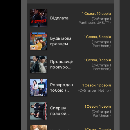
1 Сезон, 10 серія
Відплата
(Субтитри |
Pantheon, UABLTY)
1 Сезон, 3 серія
Будь моїм
(Субтитри |
гравцем /
Pantheon)
Пов'язані
грою
1 Сезон, 9 серія
Пропозиція
(Субтитри |
прокурора
Pantheon)
/
Прокурорська
пропозиція
Розпродана
1 Сезон, 12 серія
тобою /
(Субтитри | Netflix)
Знову в
наявності
1 Сезон, 1 серія
Спершу
(Субтитри |
працюй,
Pantheon)
потім
цілуй
1 Сезон, 7 серія