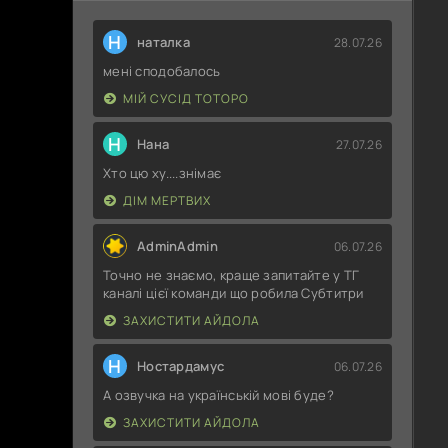
Н
наталка
28.07.26
мені сподобалось
МІЙ СУСІД ТОТОРО
Н
Нана
27.07.26
Хто цю ху....знімає
ДІМ МЕРТВИХ
AdminAdmin
06.07.26
Точно не знаємо, краще запитайте у ТГ
каналі цієї команди що робила Субтитри
ЗАХИСТИТИ АЙДОЛА
Н
Ностардамус
06.07.26
А озвучка на українській мові буде?
ЗАХИСТИТИ АЙДОЛА