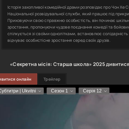
Історія захопливої комедійної драми розповідає про Чон Хе 
Національної розвідувальної служби, який працює під прикри
Приховуючи свою справжню особистість, він починає шкільне
зростання, пропонуючи чудове поєднання комедії та бойови
спілкується зі своїми однолітками, встановлює солідарність
відчуває особистісне зростання серед своїх друзів.
«Секретна місія: Старша школа»
2025
дивитися
ивитися онлайн
Трейлер