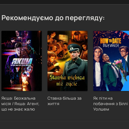
Рекомендуємо до перегляду:
Якша: Безжальна
Ставка більша за
Як піти на
місія / Якша: Агент,
життя
побачення з Біллі
що не знає жалю
Уолшем