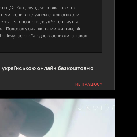
Сона (Со Кан Джун), чоловіка-агента
ттям, коли він є учнем старшої школи.
 життя, сповнене дружби, співчуття і
ка. Подорожуючи шкільним життям, він
 і співчуває своїм однокласникам, а також
 українською онлайн безкоштовно
НЕ ПРАЦЮЄ?