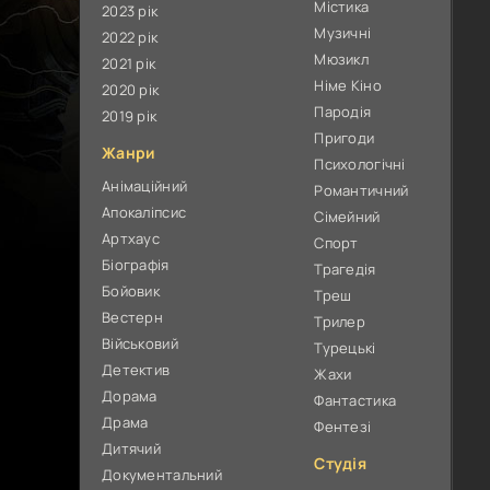
Містика
2023 рік
Музичні
2022 рік
Мюзикл
2021 рік
Німе Кіно
2020 рік
Пародія
2019 рік
Пригоди
Жанри
Психологічні
Анімаційний
Романтичний
Апокаліпсис
Сімейний
Артхаус
Спорт
Біографія
Трагедія
Бойовик
Треш
Вестерн
Трилер
Військовий
Турецькі
Детектив
Жахи
Дорама
Фантастика
Драма
Фентезі
Дитячий
Студія
Документальний