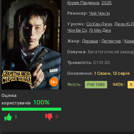
Корея Південна
,
2025
Режисер:
Чой Чон Ін
У ролях:
Со Кан Джун
,
Джин Кі 
Чон Бе Су
,
Лі Мін Джи
Жанр:
Дорама
/
Детектив
/
Коме
Озвучка:
Багатоголосий закадро
Тривалість:
01:10:00
Оновлення:
1 Сезон, 12 серія
16+
Якість:
IMDb:
FHD 1080
8
Оцінка
100%
користувачів
3
0