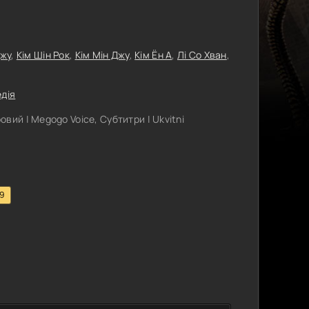
Джу
,
Кім Шін Рок
,
Кім Мін Джу
,
Кім Ён А
,
Лі Со Хван
,
дія
вий | Megogo Voice, Субтитри | Ukvitni
.9