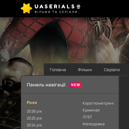
UASERIALS🍿
ФІЛЬМИ ТА СЕРІАЛИ
Головна
Фільми
Серіали
Панель навігації
Роки
Короткометржні
Кримінал
2026 рік
ЛГБТ
2025 рік
Мелодрама
2024 рік