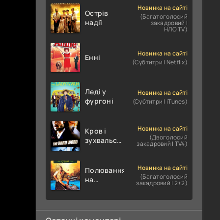
Новинка на сайті
Острів
(Багатоголосий
надії
закадровий |
НЛО.TV)
Новинка на сайті
Енні
(Субтитри | Netflix)
Леді у
Новинка на сайті
фургоні
(Субтитри | iTunes)
Новинка на сайті
Кров і
(Двоголосий
зухвальство
закадровий | TV4)
/ Родинне
пограбування
Новинка на сайті
Полювання
(Багатоголосий
на
закадровий | 2+2)
крокодилів:
Сутичка