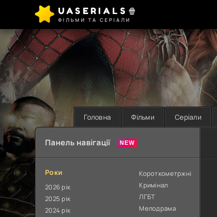
UASERIALS🍿
ФІЛЬМИ ТА СЕРІАЛИ
Головна
Фільми
Серіали
Панель навігації
Роки
Короткометржні
Кримінал
2026 рік
ЛГБТ
2025 рік
Мелодрама
2024 рік