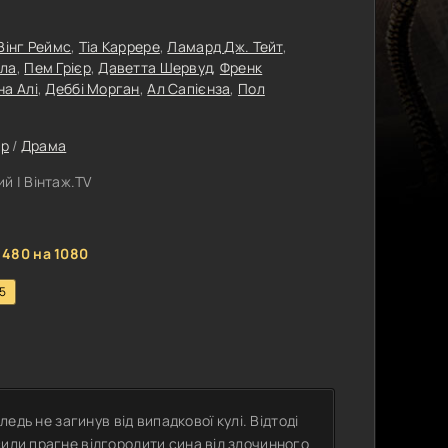
Вінг Реймс
,
Тіа Каррере
,
Ламард Дж. Тейт
,
ла
,
Пем Грієр
,
Даветта Шервуд
,
Френк
на Алі
,
Деббі Морган
,
Ал Сапієнза
,
Пол
ер
/
Драма
й | Вінтаж.TV
 480 на 1080
.5
ледь не загинув від випадкової кулі. Відтоді
сили прагне відгородити сина від злочинного