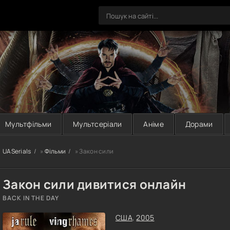
Мультфільми
Мультсеріали
Аніме
Дорами
UASerials
»
Фільми
» Закон сили
Закон сили дивитися онлайн
BACK IN THE DAY
США
,
2005