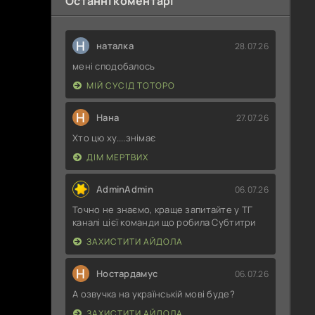
Останні коментарі
Н
наталка
28.07.26
мені сподобалось
МІЙ СУСІД ТОТОРО
Н
Нана
27.07.26
Хто цю ху....знімає
ДІМ МЕРТВИХ
AdminAdmin
06.07.26
Точно не знаємо, краще запитайте у ТГ
каналі цієї команди що робила Субтитри
ЗАХИСТИТИ АЙДОЛА
Н
Ностардамус
06.07.26
А озвучка на українській мові буде?
ЗАХИСТИТИ АЙДОЛА