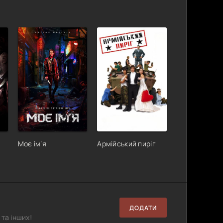
Моє ім’я
Армійський пиріг
ДОДАТИ
та інших!