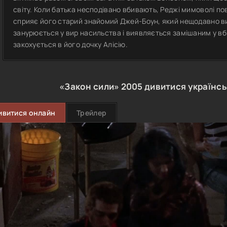
світу. Коли батька несподівано вбивають, Реджі мимоволі п
сприяє його старий знайомий Джей-Боун, який нещодавно ви
занурюється у вир насильства і виявляється замішаним у вб
закохується в його дочку Алісію.
«Закон сили»
2005
дивитися українс
ивитися онлайн
Трейлер