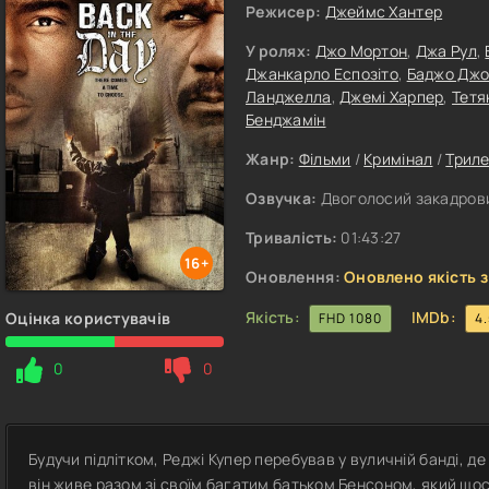
Режисер:
Джеймс Хантер
У ролях:
Джо Мортон
,
Джа Рул
,
Джанкарло Еспозіто
,
Баджо Джо
Ланджелла
,
Джемі Харпер
,
Тетя
Бенджамін
Жанр:
Фільми
/
Кримінал
/
Трил
Озвучка:
Двоголосий закадрови
Тривалість:
01:43:27
16+
Оновлення:
Оновлено якість з
Якість:
IMDb:
Оцінка користувачів
FHD 1080
4
0
0
Будучи підлітком, Реджі Купер перебував у вуличній банді, де 
він живе разом зі своїм багатим батьком Бенсоном, який що