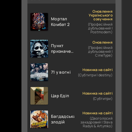
Оновлення
Українського
Мортал
озвучення
Комбат 2
(Професійний
дубльований |
Postmodern)
Оновлення
Пункт
(Професійний
призначення
дубльований |
CineType)
4
Новинка на сайті
71 у вогні
(Субтитри | destiny)
Новинка на сайті
Цар Едіп
(Субтитри)
Новинка на сайті
Багдадський
(Двоголосий
злодій
закадровий | Slava
Radyk & Artymko)