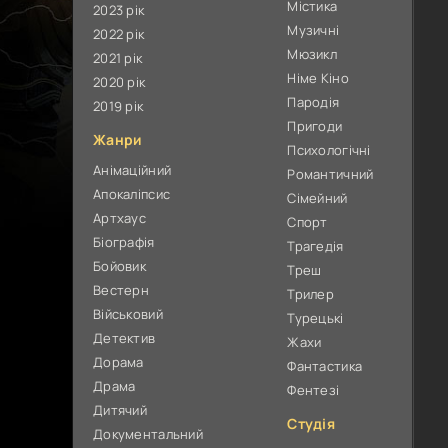
Містика
2023 рік
Музичні
2022 рік
Мюзикл
2021 рік
Німе Кіно
2020 рік
Пародія
2019 рік
Пригоди
Жанри
Психологічні
Анімаційний
Романтичний
Апокаліпсис
Сімейний
Артхаус
Спорт
Біографія
Трагедія
Бойовик
Треш
Вестерн
Трилер
Військовий
Турецькі
Детектив
Жахи
Дорама
Фантастика
Драма
Фентезі
Дитячий
Студія
Документальний