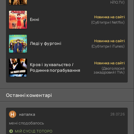
НЛО.TV)
Новинка на сайті
Енні
(Субтитри | Netflix)
Новинка на сайті
Леді у фургоні
(Субтитри | iTunes)
Новинка на сайті
Кров і зухвальство /
(Двоголосий
Родинне пограбування
закадровий | TV4)
Останні коментарі
Н
наталка
28.07.26
мені сподобалось
МІЙ СУСІД ТОТОРО