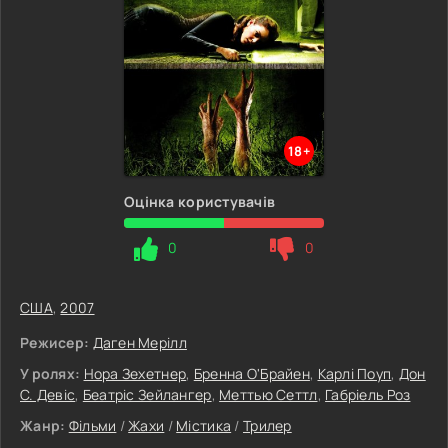
18+
Оцінка користувачів
0
0
США
,
2007
Режисер:
Даген Мерілл
У ролях:
Нора Зехетнер
,
Бренна О'Брайен
,
Карлі Поуп
,
Дон
С. Девіс
,
Беатріс Зейлангер
,
Меттью Сеттл
,
Габріель Роз
Жанр:
Фільми
/
Жахи
/
Містика
/
Трилер