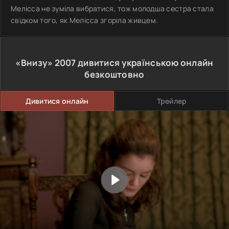
Мелісса не зуміла вибратися, тож молодша сестра стала
свідком того, як Мелісса згоріла живцем.
«Внизу»
2007
дивитися українською онлайн
безкоштовно
Дивитися онлайн
Трейлер