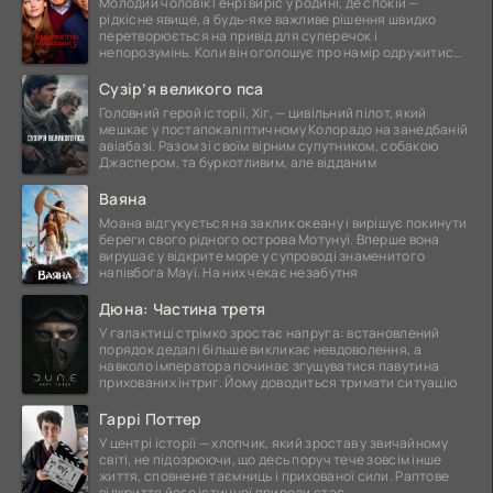
Молодий чоловік Генрі виріс у родині, де спокій —
рідкісне явище, а будь-яке важливе рішення швидко
перетворюється на привід для суперечок і
непорозумінь. Коли він оголошує про намір одружитися,
це
Сузір’я великого пса
Головний герой історії, Хіг, — цивільний пілот, який
мешкає у постапокаліптичному Колорадо на занедбаній
авіабазі. Разом зі своїм вірним супутником, собакою
Джаспером, та буркотливим, але відданим
Ваяна
Моана відгукується на заклик океану і вирішує покинути
береги свого рідного острова Мотунуї. Вперше вона
вирушає у відкрите море у супроводі знаменитого
напівбога Мауї. На них чекає незабутня
Дюна: Частина третя
У галактиці стрімко зростає напруга: встановлений
порядок дедалі більше викликає невдоволення, а
навколо імператора починає згущуватися павутина
прихованих інтриг. Йому доводиться тримати ситуацію
Гаррі Поттер
У центрі історії — хлопчик, який зростав у звичайному
світі, не підозрюючи, що десь поруч тече зовсім інше
життя, сповнене таємниць і прихованої сили. Раптове
відкриття його істинної природи стає