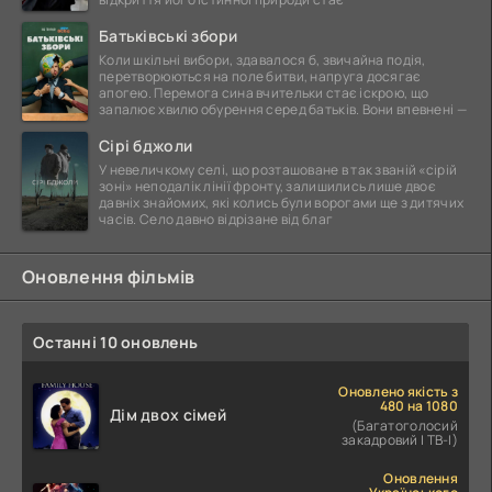
Батьківські збори
Коли шкільні вибори, здавалося б, звичайна подія,
перетворюються на поле битви, напруга досягає
апогею. Перемога сина вчительки стає іскрою, що
запалює хвилю обурення серед батьків. Вони впевнені —
Сірі бджоли
У невеличкому селі, що розташоване в так званій «сірій
зоні» неподалік лінії фронту, залишились лише двоє
давніх знайомих, які колись були ворогами ще з дитячих
часів. Село давно відрізане від благ
Оновлення фільмів
Останні 10 оновлень
Оновлено якість з
480 на 1080
Дім двох сімей
(Багатоголосий
закадровий | ТВ-І)
Оновлення