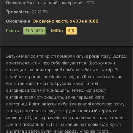
Озвучка:
Багатоголосий закадровий | ICTV
Тривалість:
01:21:59
Оновлення:
Оновлено якість з 480 на 1080
Якість:
IMDb:
FHD 1080
5.3
Батьки Мелісси та Крісті померли кілька років тому. Відтоді
вони мусять самі про себе піклуватися. Щороку вони
приходять на цвинтар, щоб пом'янути батька і матір. За
сімейною традицією Мелісса віддала Крісті свій хрестик.
Коли цей хрестик їй подарувала мама, їй тоді
виповнювалося чотирнадцять. Тепер, коли Крісті
виповнилося чотирнадцять, вона передає його
сестричці. Крісті вважає себе вже доволі дорослою, тому
завжди просила старшу сестру дозволити їй керувати
машиною. Одного разу Мелісса погодилася, але, на жаль,
дівчата потрапили в ДТП, наїхавши на перешкоду. Крісті
вилетіла з автомобіля, який одразу ж почав горіти.