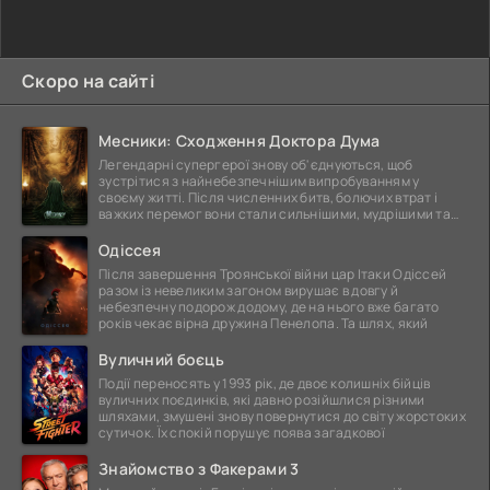
Скоро на сайті
Месники: Сходження Доктора Дума
Легендарні супергерої знову об'єднуються, щоб
зустрітися з найнебезпечнішим випробуванням у
своєму житті. Після численних битв, болючих втрат і
важких перемог вони стали сильнішими, мудрішими та
ще
Одіссея
Після завершення Троянської війни цар Ітаки Одіссей
разом із невеликим загоном вирушає в довгу й
небезпечну подорож додому, де на нього вже багато
років чекає вірна дружина Пенелопа. Та шлях, який
Вуличний боєць
Події переносять у 1993 рік, де двоє колишніх бійців
вуличних поєдинків, які давно розійшлися різними
шляхами, змушені знову повернутися до світу жорстоких
сутичок. Їх спокій порушує поява загадкової
Знайомство з Факерами 3