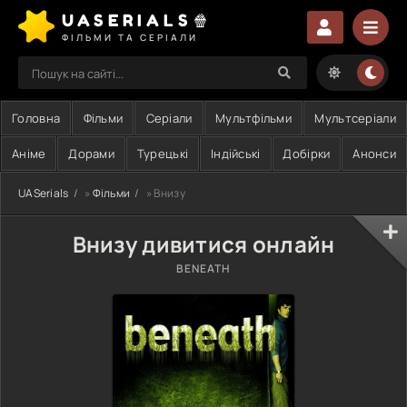
UASERIALS🍿
ФІЛЬМИ ТА СЕРІАЛИ
Головна
Фільми
Серіали
Мультфільми
Мультсеріали
Аніме
Дорами
Турецькі
Індійські
Добірки
Анонси
UASerials
»
Фільми
» Внизу
Внизу дивитися онлайн
BENEATH