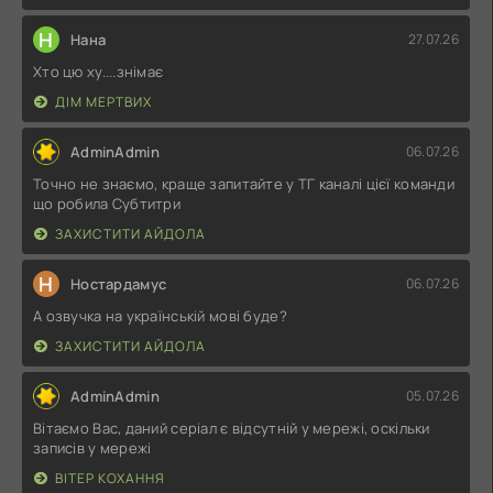
Н
Нана
27.07.26
Хто цю ху....знімає
ДІМ МЕРТВИХ
AdminAdmin
06.07.26
Точно не знаємо, краще запитайте у ТГ каналі цієї команди
що робила Субтитри
ЗАХИСТИТИ АЙДОЛА
Н
Ностардамус
06.07.26
А озвучка на українській мові буде?
ЗАХИСТИТИ АЙДОЛА
AdminAdmin
05.07.26
Вітаємо Вас, даний серіал є відсутній у мережі, оскільки
записів у мережі
ВІТЕР КОХАННЯ