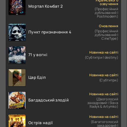
Українського
озвучення
Мортал Комбат 2
(Професійний
дубльований |
Postmodern)
Оновлення
(Професійний
Пункт призначення 4
дубльований |
CineType)
Новинка на сайті
71 у вогні
(Субтитри | destiny)
Новинка на сайті
Цар Едіп
(Субтитри)
Новинка на сайті
(Двоголосий
Багдадський злодій
закадровий | Slava
Radyk & Artymko)
Новинка на сайті
(Багатоголосий
Острів надії
закадровий |