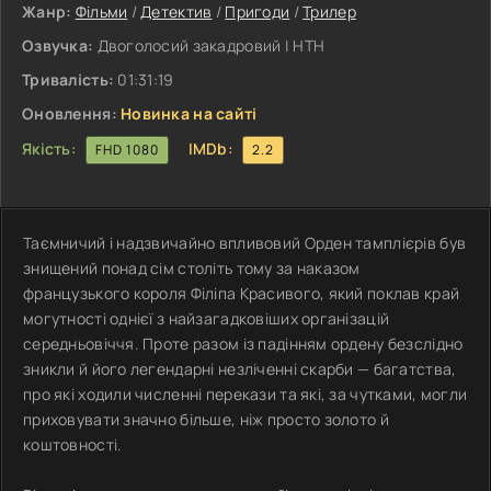
Жанр:
Фільми
/
Детектив
/
Пригоди
/
Трилер
Озвучка:
Двоголосий закадровий | НТН
Тривалість:
01:31:19
Оновлення:
Новинка на сайті
Якість:
IMDb:
FHD 1080
2.2
Таємничий і надзвичайно впливовий Орден тамплієрів був
знищений понад сім століть тому за наказом
французького короля Філіпа Красивого, який поклав край
могутності однієї з найзагадковіших організацій
середньовіччя. Проте разом із падінням ордену безслідно
зникли й його легендарні незліченні скарби — багатства,
про які ходили численні перекази та які, за чутками, могли
приховувати значно більше, ніж просто золото й
коштовності.