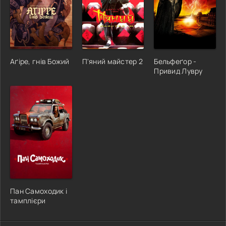
Аґіре, гнів Божий
П'яний майстер 2
Бельфеґор -
Привид Лувру
Пан Самоходик і
тамплієри