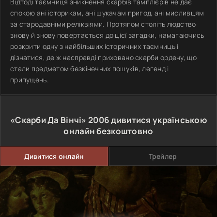
Відтоді таємниця зникнення скарбів тамплієрів не дає
спокою ані історикам, ані шукачам пригод, ані мисливцям
за стародавніми реліквіями. Протягом століть людство
знову й знову повертається до цієї загадки, намагаючись
розкрити одну з найбільших історичних таємниць і
дізнатися, де ж насправді приховано скарби ордену, що
стали предметом безкінечних пошуків, легенд і
припущень.
«Скарби Да Вінчі»
2006
дивитися українською
онлайн безкоштовно
Дивитися онлайн
Трейлер