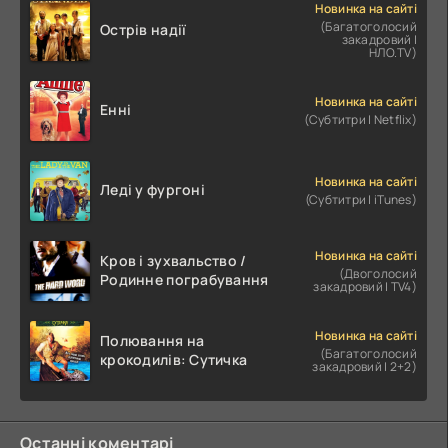
Новинка на сайті
(Багатоголосий
Острів надії
закадровий |
НЛО.TV)
Новинка на сайті
Енні
(Субтитри | Netflix)
Новинка на сайті
Леді у фургоні
(Субтитри | iTunes)
Новинка на сайті
Кров і зухвальство /
(Двоголосий
Родинне пограбування
закадровий | TV4)
Новинка на сайті
Полювання на
(Багатоголосий
крокодилів: Сутичка
закадровий | 2+2)
Останні коментарі