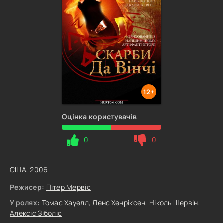
12+
Оцінка користувачів
0
0
США
,
2006
Режисер:
Пітер Мервіс
У ролях:
Томас Хауелл
,
Ленс Хенріксен
,
Ніколь Шервін
,
Алексіс Зіболіс