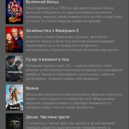
Вуличний боєць
Події переносять у 1993 рік, де двоє колишніх бійців
вуличних поєдинків, які давно розійшлися різними
шляхами, змушені знову повернутися до світу жорстоких
сутичок. Їх спокій порушує поява загадкової
Знайомство з Факерами 3
Молодий чоловік Генрі виріс у родині, де спокій —
рідкісне явище, а будь-яке важливе рішення швидко
перетворюється на привід для суперечок і
непорозумінь. Коли він оголошує про намір одружитися,
це
Сузір’я великого пса
Головний герой історії, Хіг, — цивільний пілот, який
мешкає у постапокаліптичному Колорадо на занедбаній
авіабазі. Разом зі своїм вірним супутником, собакою
Джаспером, та буркотливим, але відданим
Ваяна
Моана відгукується на заклик океану і вирішує покинути
береги свого рідного острова Мотунуї. Вперше вона
вирушає у відкрите море у супроводі знаменитого
напівбога Мауї. На них чекає незабутня
Дюна: Частина третя
У галактиці стрімко зростає напруга: встановлений
порядок дедалі більше викликає невдоволення, а