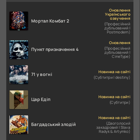
Оновлення
Українського
озвучення
Мортал Комбат 2
(Професійний
дубльований |
Postmodern)
Оновлення
(Професійний
Пункт призначення 4
дубльований |
CineType)
Новинка на сайті
71 у вогні
(Субтитри | destiny)
Новинка на сайті
Цар Едіп
(Субтитри)
Новинка на сайті
(Двоголосий
Багдадський злодій
закадровий | Slava
Radyk & Artymko)