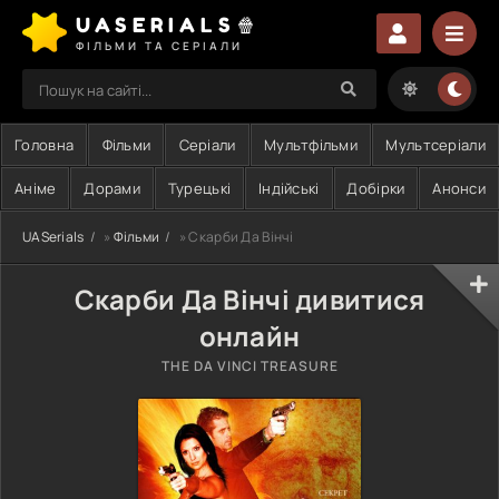
UASERIALS🍿
ФІЛЬМИ ТА СЕРІАЛИ
Головна
Фільми
Серіали
Мультфільми
Мультсеріали
Аніме
Дорами
Турецькі
Індійські
Добірки
Анонси
UASerials
»
Фільми
» Скарби Да Вінчі
Скарби Да Вінчі дивитися
онлайн
THE DA VINCI TREASURE