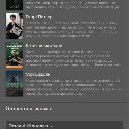
навколо імператора починає згущуватися павутина
прихованих інтриг. Йому доводиться тримати ситуацію
Гаррі Поттер
У центрі історії — хлопчик, який зростав у звичайному
світі, не підозрюючи, що десь поруч тече зовсім інше
життя, сповнене таємниць і прихованої сили. Раптове
відкриття його істинної природи стає
Батьківські збори
Коли шкільні вибори, здавалося б, звичайна подія,
перетворюються на поле битви, напруга досягає
апогею. Перемога сина вчительки стає іскрою, що
запалює хвилю обурення серед батьків. Вони впевнені —
Сірі бджоли
У невеличкому селі, що розташоване в так званій «сірій
зоні» неподалік лінії фронту, залишились лише двоє
давніх знайомих, які колись були ворогами ще з дитячих
часів. Село давно відрізане від благ
Оновлення фільмів
Останні 10 оновлень