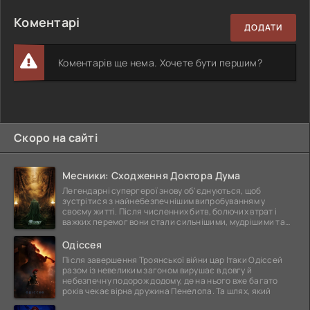
Коментарі
ДОДАТИ
Коментарів ще нема. Хочете бути першим?
Скоро на сайті
Месники: Сходження Доктора Дума
Легендарні супергерої знову об'єднуються, щоб
зустрітися з найнебезпечнішим випробуванням у
своєму житті. Після численних битв, болючих втрат і
важких перемог вони стали сильнішими, мудрішими та
ще
Одіссея
Після завершення Троянської війни цар Ітаки Одіссей
разом із невеликим загоном вирушає в довгу й
небезпечну подорож додому, де на нього вже багато
років чекає вірна дружина Пенелопа. Та шлях, який