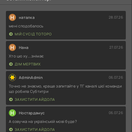
Н
наталка
28.07.26
мені сподобалось
МІЙ СУСІД ТОТОРО
Н
Нана
27.07.26
Хто цю ху....знімає
ДІМ МЕРТВИХ
AdminAdmin
06.07.26
Точно не знаємо, краще запитайте у ТГ каналі цієї команди
що робила Субтитри
ЗАХИСТИТИ АЙДОЛА
Н
Ностардамус
06.07.26
А озвучка на українській мові буде?
ЗАХИСТИТИ АЙДОЛА