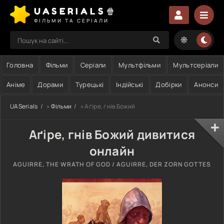
UASERIALS🍿
ФІЛЬМИ ТА СЕРІАЛИ
Головна
Фільми
Серіали
Мультфільми
Мультсеріали
Аніме
Дорами
Турецькі
Індійські
Добірки
Анонси
UASerials
»
Фільми
» Аґіре, гнів Божий
Аґіре, гнів Божий дивитися
онлайн
AGUIRRE, THE WRATH OF GOD / AGUIRRE, DER ZORN GOTTES