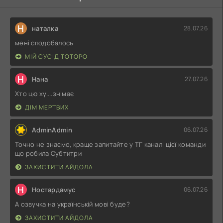
Н
наталка
28.07.26
мені сподобалось
МІЙ СУСІД ТОТОРО
Н
Нана
27.07.26
Хто цю ху....знімає
ДІМ МЕРТВИХ
AdminAdmin
06.07.26
Точно не знаємо, краще запитайте у ТГ каналі цієї команди
що робила Субтитри
ЗАХИСТИТИ АЙДОЛА
Н
Ностардамус
06.07.26
А озвучка на українській мові буде?
ЗАХИСТИТИ АЙДОЛА