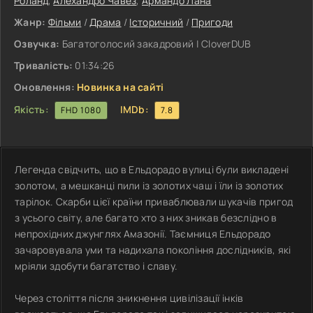
Роланд
,
Алехандро Чавез
,
Армандо Лана
Жанр:
Фільми
/
Драма
/
Історичний
/
Пригоди
Озвучка:
Багатоголосий закадровий | CloverDUB
Тривалість:
01:34:26
Оновлення:
Новинка на сайті
Якість:
IMDb:
FHD 1080
7.8
Легенда свідчить, що в Ельдорадо вулиці були викладені
золотом, а мешканці пили із золотих чаш і їли із золотих
тарілок. Скарби цієї країни приваблювали шукачів пригод
з усього світу, але багато хто з них зникав безслідно в
непрохідних джунглях Амазонії. Таємниця Ельдорадо
зачаровувала уми та надихала покоління дослідників, які
мріяли здобути багатство і славу.
Через століття після зникнення цивілізації інків