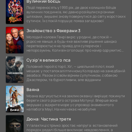
Вуличний боєць
Події переносять у 1993 рік, де двоє колишніх бійців
вуличних поєдинків, які давно розійшлися різними
шляхами, змушені знову повернутися до світу жорстоких
сутичок. Їх спокій порушує поява загадкової
Знайомство з Факерами 3
Молодий чоловік Генрі виріс у родині, де спокій —
рідкісне явище, а будь-яке важливе рішення швидко
перетворюється на привід для суперечок і
непорозумінь. Коли він оголошує про намір одружитися,
це
Сузір’я великого пса
Головний герой історії, Хіг, — цивільний пілот, який
мешкає у постапокаліптичному Колорадо на занедбаній
авіабазі. Разом зі своїм вірним супутником, собакою
Джаспером, та буркотливим, але відданим
Ваяна
Моана відгукується на заклик океану і вирішує покинути
береги свого рідного острова Мотунуї. Вперше вона
вирушає у відкрите море у супроводі знаменитого
напівбога Мауї. На них чекає незабутня
Дюна: Частина третя
У галактиці стрімко зростає напруга: встановлений
порядок дедалі більше викликає невдоволення, а