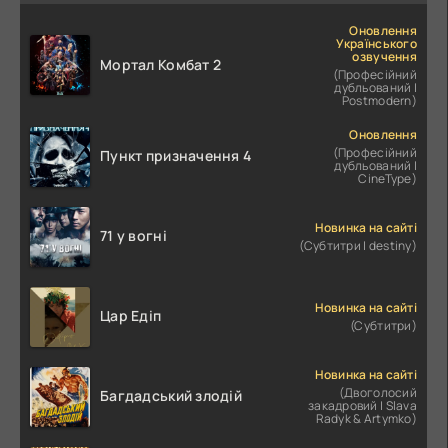
Оновлення
Українського
озвучення
Мортал Комбат 2
(Професійний
дубльований |
Postmodern)
Оновлення
(Професійний
Пункт призначення 4
дубльований |
CineType)
Новинка на сайті
71 у вогні
(Субтитри | destiny)
Новинка на сайті
Цар Едіп
(Субтитри)
Новинка на сайті
(Двоголосий
Багдадський злодій
закадровий | Slava
Radyk & Artymko)