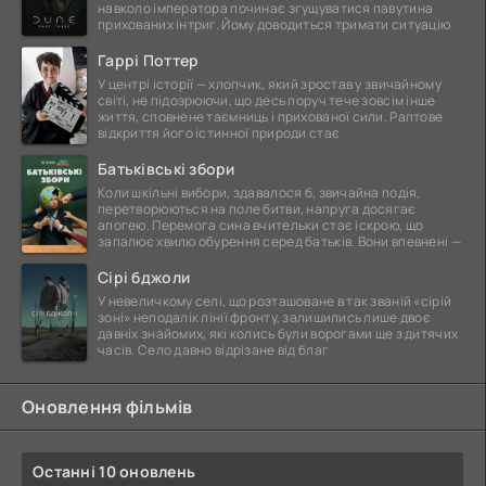
навколо імператора починає згущуватися павутина
прихованих інтриг. Йому доводиться тримати ситуацію
Гаррі Поттер
У центрі історії — хлопчик, який зростав у звичайному
світі, не підозрюючи, що десь поруч тече зовсім інше
життя, сповнене таємниць і прихованої сили. Раптове
відкриття його істинної природи стає
Батьківські збори
Коли шкільні вибори, здавалося б, звичайна подія,
перетворюються на поле битви, напруга досягає
апогею. Перемога сина вчительки стає іскрою, що
запалює хвилю обурення серед батьків. Вони впевнені —
Сірі бджоли
У невеличкому селі, що розташоване в так званій «сірій
зоні» неподалік лінії фронту, залишились лише двоє
давніх знайомих, які колись були ворогами ще з дитячих
часів. Село давно відрізане від благ
Оновлення фільмів
Останні 10 оновлень