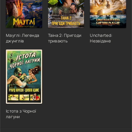
Мауглі: Легенда
Таіна 2: Пригоди
Uncharted:
джунглів
тривають
Незвідане
Істота з Чорної
лагуни