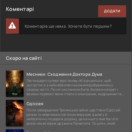
Коментарі
ДОДАТИ
Коментарів ще нема. Хочете бути першим?
Скоро на сайті
Месники: Сходження Доктора Дума
Легендарні супергерої знову об'єднуються, щоб
зустрітися з найнебезпечнішим випробуванням у
своєму житті. Після численних битв, болючих втрат і
важких перемог вони стали сильнішими, мудрішими та
ще
Одіссея
Після завершення Троянської війни цар Ітаки Одіссей
разом із невеликим загоном вирушає в довгу й
небезпечну подорож додому, де на нього вже багато
років чекає вірна дружина Пенелопа. Та шлях, який