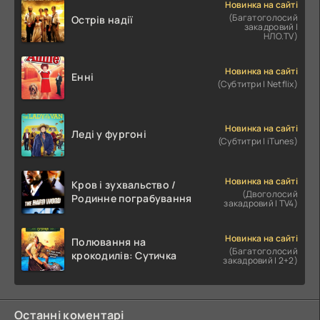
Новинка на сайті
(Багатоголосий
Острів надії
закадровий |
НЛО.TV)
Новинка на сайті
Енні
(Субтитри | Netflix)
Новинка на сайті
Леді у фургоні
(Субтитри | iTunes)
Новинка на сайті
Кров і зухвальство /
(Двоголосий
Родинне пограбування
закадровий | TV4)
Новинка на сайті
Полювання на
(Багатоголосий
крокодилів: Сутичка
закадровий | 2+2)
Останні коментарі