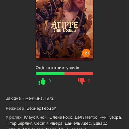
12+
Оцінка користувачів
0
0
Західна Німеччина
,
1972
Режисер:
Вернер Герцоґ
У ролях:
Клаус Кінскі
,
Олена Рохо
,
Дель Неґро
,
Руй Гуерра
,
Пітер Берлінґ
,
Сесілія Рівера
,
Даніель Адес
,
Едвард