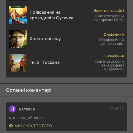
Новинка на сайті
Полювання на
(Багатоголосий
крокодилів: Сутичка
закадровий | 2+2)
Оновлення
Хранителі лісу
(Професійний
дубльований)
Оновлення
(Багатоголосий
Ти, я і Тоскана
закадровий |
ГайдаМайк)
Останні коментарі
Н
наталка
28.07.26
мені сподобалось
МІЙ СУСІД ТОТОРО