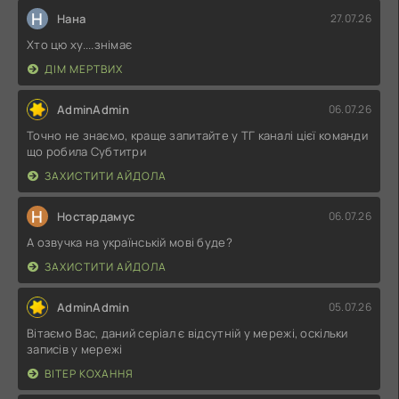
Н
Нана
27.07.26
Хто цю ху....знімає
ДІМ МЕРТВИХ
AdminAdmin
06.07.26
Точно не знаємо, краще запитайте у ТГ каналі цієї команди
що робила Субтитри
ЗАХИСТИТИ АЙДОЛА
Н
Ностардамус
06.07.26
А озвучка на українській мові буде?
ЗАХИСТИТИ АЙДОЛА
AdminAdmin
05.07.26
Вітаємо Вас, даний серіал є відсутній у мережі, оскільки
записів у мережі
ВІТЕР КОХАННЯ