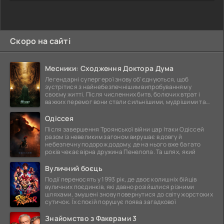
Скоро на сайті
Месники: Сходження Доктора Дума
Легендарні супергерої знову об'єднуються, щоб
зустрітися з найнебезпечнішим випробуванням у
своєму житті. Після численних битв, болючих втрат і
важких перемог вони стали сильнішими, мудрішими та
ще
Одіссея
Після завершення Троянської війни цар Ітаки Одіссей
разом із невеликим загоном вирушає в довгу й
небезпечну подорож додому, де на нього вже багато
років чекає вірна дружина Пенелопа. Та шлях, який
Вуличний боєць
Події переносять у 1993 рік, де двоє колишніх бійців
вуличних поєдинків, які давно розійшлися різними
шляхами, змушені знову повернутися до світу жорстоких
сутичок. Їх спокій порушує поява загадкової
Знайомство з Факерами 3