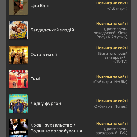
Новинка на сайті
Цар Едіп
(Субтитри)
Новинка на сайті
(Двоголосий
Багдадський злодій
закадровий | Slava
Radyk & Artymko)
Новинка на сайті
(Багатоголосий
Острів надії
закадровий |
НЛО.TV)
Новинка на сайті
Енні
(Субтитри | Netflix)
Новинка на сайті
Леді у фургоні
(Субтитри | iTunes)
Новинка на сайті
Кров і зухвальство /
(Двоголосий
Родинне пограбування
закадровий | TV4)