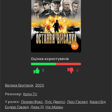
16+
Оцінка користувачів
0
0
Велика Британія
,
2005
Режисер:
Колін Тіг
У ролях:
Лоурен Фокс
,
Луїс Демпсі
,
Люсі Гаскел
,
Корал Бід
,
Ендрю Говард
,
Джек Ді
,
Нік Моран