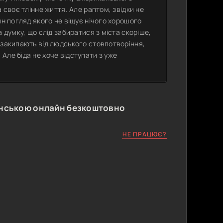
 своє тлінне життя. Але раптом, звідки не
ин погляд якого не віщує нічого хорошого
 думку, що слід забиратися з міста скоріше,
 закипають від людського стовпотворіння,
Але біда не хоче відступати з уже
їнською онлайн безкоштовно
НЕ ПРАЦЮЄ?