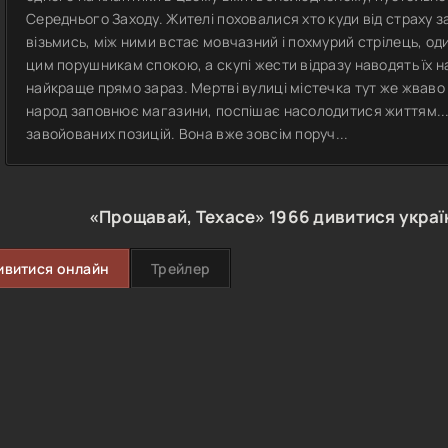
Середнього Заходу. Жителі поховалися хто куди від страху за
візьмись, між ними встає мовчазний і похмурий стрілець, од
цим порушникам спокою, а скупі жести відразу наводять їх на
найкраще прямо зараз. Мертві вулиці містечка тут же жваво
народ заповнює магазини, поспішає насолодитися життям... 
завойованих позицій. Вона вже зовсім поруч...
«Прощавай, Техасе»
1966
дивитися укра
ивитися онлайн
Трейлер