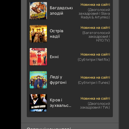
Новинка на сайті
Багдадський
(Двоголосий
злодій
закадровий | Slava
Radyk & Artymko)
Новинка на сайті
Острів
(Багатоголосий
надії
закадровий |
НЛО.TV)
Новинка на сайті
Енні
(Субтитри | Netflix)
Леді у
Новинка на сайті
фургоні
(Субтитри | iTunes)
Новинка на сайті
Кров і
(Двоголосий
зухвальство
закадровий | TV4)
/ Родинне
пограбування