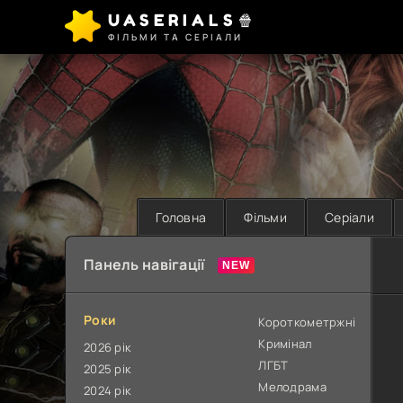
UASERIALS🍿
ФІЛЬМИ ТА СЕРІАЛИ
Головна
Фільми
Серіали
Панель навігації
Роки
Короткометржні
Кримінал
2026 рік
ЛГБТ
2025 рік
Мелодрама
2024 рік