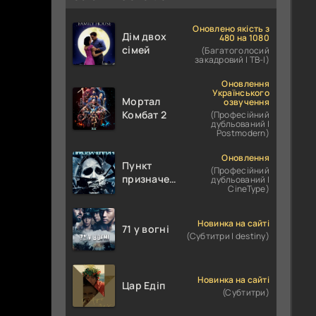
Оновлено якість з
Дім двох
480 на 1080
сімей
(Багатоголосий
закадровий | ТВ-І)
Оновлення
Українського
Мортал
озвучення
Комбат 2
(Професійний
дубльований |
Postmodern)
Оновлення
Пункт
(Професійний
призначення
дубльований |
CineType)
4
Новинка на сайті
71 у вогні
(Субтитри | destiny)
Новинка на сайті
Цар Едіп
(Субтитри)