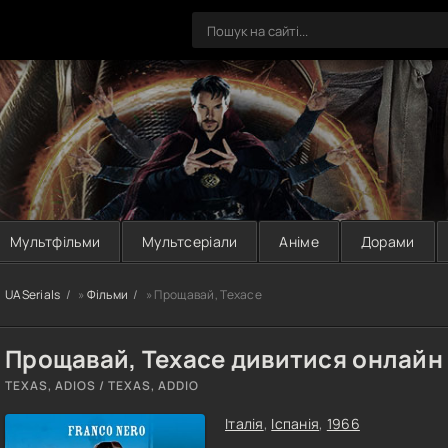
Мультфільми
Мультсеріали
Аніме
Дорами
UASerials
»
Фільми
» Прощавай, Техасе
Прощавай, Техасе дивитися онлайн
TEXAS, ADIOS / TEXAS, ADDIO
Італія
,
Іспанія
,
1966