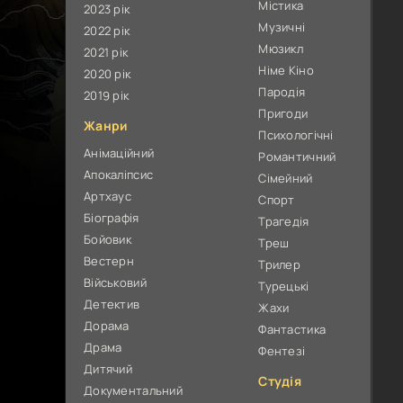
Містика
2023 рік
Музичні
2022 рік
Мюзикл
2021 рік
Німе Кіно
2020 рік
Пародія
2019 рік
Пригоди
Жанри
Психологічні
Анімаційний
Романтичний
Апокаліпсис
Сімейний
Артхаус
Спорт
Біографія
Трагедія
Бойовик
Треш
Вестерн
Трилер
Військовий
Турецькі
Детектив
Жахи
Дорама
Фантастика
Драма
Фентезі
Дитячий
Студія
Документальний