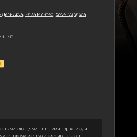
 Дель Акуа
,
Еліза Монтес
,
Хосе Гуардола
 | Кіт
1
рашними хлопцями, готовими порвати один
ому типовому містечку американського