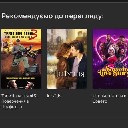
Рекомендуємо до перегляду:
Тремтіння землі 3:
Інтуїція
Історія кохання в
Повернення в
Совето
Перфекшн