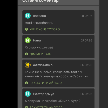
Останні коментарі
Н
наталка
28.07.26
мені сподобалось
МІЙ СУСІД ТОТОРО
Н
Нана
27.07.26
Хто цю ху....знімає
ДІМ МЕРТВИХ
AdminAdmin
06.07.26
Точно не знаємо, краще запитайте у ТГ
каналі цієї команди що робила Субтитри
ЗАХИСТИТИ АЙДОЛА
Н
Ностардамус
06.07.26
А озвучка на українській мові буде?
ЗАХИСТИТИ АЙДОЛА