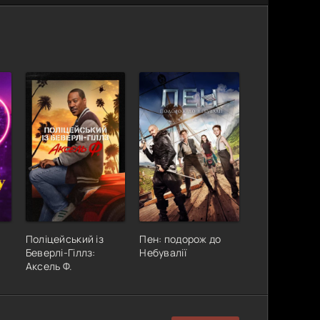
Поліцейський із
Пен: подорож до
Беверлі-Гіллз:
Небувалії
Аксель Ф.