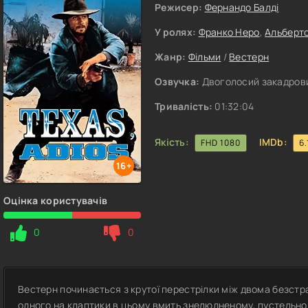
Режисер:
Фернандо Балді
У ролях:
Франко Неро
,
Альберто
Жанр:
Фільми
/
Вестерн
Озвучка:
Двоголосий закадровий
Тривалість:
01:32:04
Якість:
IMDb:
FHD 1080
6.
16+
Оцінка користувачів
0
0
Вестерн починається з крутої перестрілки між двома безст
одного на клаптики в цьому вмить знелюдненому, пустельн