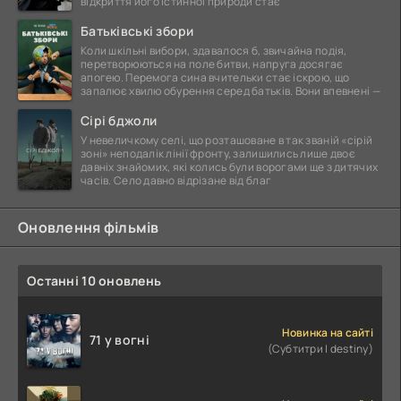
відкриття його істинної природи стає
Батьківські збори
Коли шкільні вибори, здавалося б, звичайна подія,
перетворюються на поле битви, напруга досягає
апогею. Перемога сина вчительки стає іскрою, що
запалює хвилю обурення серед батьків. Вони впевнені —
Сірі бджоли
У невеличкому селі, що розташоване в так званій «сірій
зоні» неподалік лінії фронту, залишились лише двоє
давніх знайомих, які колись були ворогами ще з дитячих
часів. Село давно відрізане від благ
Оновлення фільмів
Останні 10 оновлень
Новинка на сайті
71 у вогні
(Субтитри | destiny)