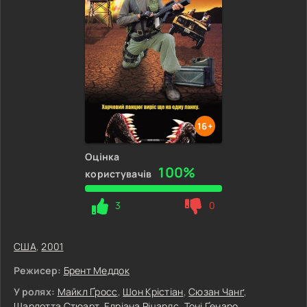
16+
Оцінка
100%
користувачів
3
0
США
,
2001
Режисер:
Брент Меддок
У ролях:
Майкл Ґросс
,
Шон Крістіан
,
Сюзан Чанґ
,
Шарлотта Стюарт
,
Едріана Річардс
,
Тоні Ґенаро