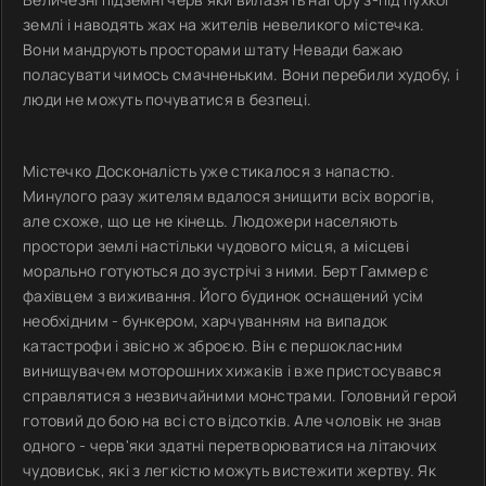
землі і наводять жах на жителів невеликого містечка.
Вони мандрують просторами штату Невади бажаю
поласувати чимось смачненьким. Вони перебили худобу, і
люди не можуть почуватися в безпеці.
Містечко Досконалість уже стикалося з напастю.
Минулого разу жителям вдалося знищити всіх ворогів,
але схоже, що це не кінець. Людожери населяють
простори землі настільки чудового місця, а місцеві
морально готуються до зустрічі з ними. Берт Гаммер є
фахівцем з виживання. Його будинок оснащений усім
необхідним - бункером, харчуванням на випадок
катастрофи і звісно ж зброєю. Він є першокласним
винищувачем моторошних хижаків і вже пристосувався
справлятися з незвичайними монстрами. Головний герой
готовий до бою на всі сто відсотків. Але чоловік не знав
одного - черв'яки здатні перетворюватися на літаючих
чудовиськ, які з легкістю можуть вистежити жертву. Як