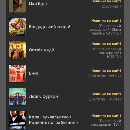
Новинка на сайті
Цар Едіп
(Субтитри)
Новинка на сайті
(Двоголосий
Багдадський злодій
закадровий | Slava
Radyk & Artymko)
Новинка на сайті
(Багатоголосий
Острів надії
закадровий |
НЛО.TV)
Новинка на сайті
Енні
(Субтитри | Netflix)
Новинка на сайті
Леді у фургоні
(Субтитри | iTunes)
Новинка на сайті
Кров і зухвальство /
(Двоголосий
Родинне пограбування
закадровий | TV4)