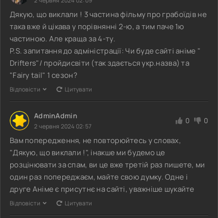
2 червня 2024 02:09
Дякую, що виклали ! 3 частина фільму про грабоїдів не
така вже й цікава у порівнянні 2-ю, а тим паче 1ю
частиною. Але краща за 4-ту.
P.S. запитання до адміністрації: Чи буде сайті аніме "
Drifters"/ пройдисвіти (так здається укр.назва) та
"Fairy tail" 1 сезон?
Відповісти
Цитувати
AdminAdmin
0
0
2 червня 2024 02:57
Вам попередження, не повторюйтесь у словах,
"Дякую, що виклали !", інакше ми будемо це
розцінювати за спам, ви це вже третій раз пишете, ми
один раз попереджаєм, майте свою думку. Одне і
друге Аніме є присутнє на сайті, уважніше шукайте
Відповісти
Цитувати