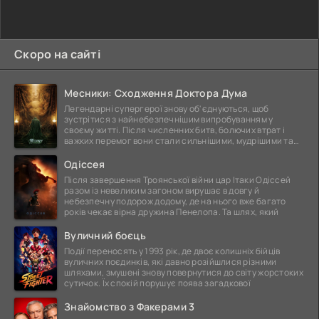
Скоро на сайті
Месники: Сходження Доктора Дума
Легендарні супергерої знову об'єднуються, щоб
зустрітися з найнебезпечнішим випробуванням у
своєму житті. Після численних битв, болючих втрат і
важких перемог вони стали сильнішими, мудрішими та
ще
Одіссея
Після завершення Троянської війни цар Ітаки Одіссей
разом із невеликим загоном вирушає в довгу й
небезпечну подорож додому, де на нього вже багато
років чекає вірна дружина Пенелопа. Та шлях, який
Вуличний боєць
Події переносять у 1993 рік, де двоє колишніх бійців
вуличних поєдинків, які давно розійшлися різними
шляхами, змушені знову повернутися до світу жорстоких
сутичок. Їх спокій порушує поява загадкової
Знайомство з Факерами 3