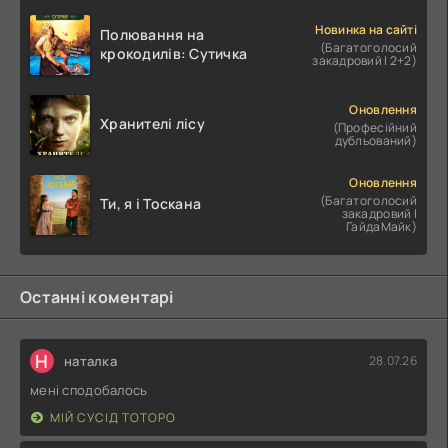
Новинка на сайті
Полювання на
(Багатоголосий
крокодилів: Сутичка
закадровий | 2+2)
Оновлення
Хранителі лісу
(Професійний
дубльований)
Оновлення
(Багатоголосий
Ти, я і Тоскана
закадровий |
ГайдаМайк)
Останні коментарі
Н
наталка
28.07.26
мені сподобалось
МІЙ СУСІД ТОТОРО