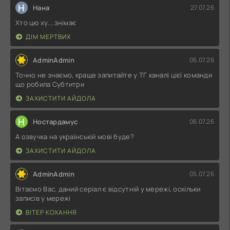
Н
Нана
27.07.26
Хто цю ху....знімає
ДІМ МЕРТВИХ
AdminAdmin
06.07.26
Точно не знаємо, краще запитайте у ТГ каналі цієї команди
що робила Субтитри
ЗАХИСТИТИ АЙДОЛА
Н
Ностардамус
06.07.26
А озвучка на українській мові буде?
ЗАХИСТИТИ АЙДОЛА
AdminAdmin
05.07.26
Вітаємо Вас, даний серіал є відсутній у мережі, оскільки
записів у мережі
ВІТЕР КОХАННЯ