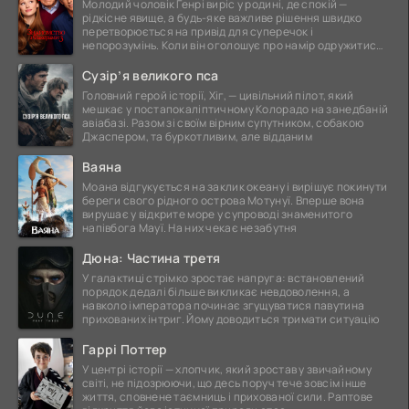
Молодий чоловік Генрі виріс у родині, де спокій —
рідкісне явище, а будь-яке важливе рішення швидко
перетворюється на привід для суперечок і
непорозумінь. Коли він оголошує про намір одружитися,
це
Сузір’я великого пса
Головний герой історії, Хіг, — цивільний пілот, який
мешкає у постапокаліптичному Колорадо на занедбаній
авіабазі. Разом зі своїм вірним супутником, собакою
Джаспером, та буркотливим, але відданим
Ваяна
Моана відгукується на заклик океану і вирішує покинути
береги свого рідного острова Мотунуї. Вперше вона
вирушає у відкрите море у супроводі знаменитого
напівбога Мауї. На них чекає незабутня
Дюна: Частина третя
У галактиці стрімко зростає напруга: встановлений
порядок дедалі більше викликає невдоволення, а
навколо імператора починає згущуватися павутина
прихованих інтриг. Йому доводиться тримати ситуацію
Гаррі Поттер
У центрі історії — хлопчик, який зростав у звичайному
світі, не підозрюючи, що десь поруч тече зовсім інше
життя, сповнене таємниць і прихованої сили. Раптове