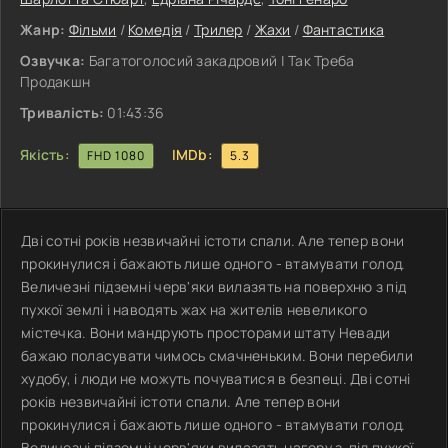
Жанр:
Фільми
/
Комедія
/
Трилер
/
Жахи
/
Фантастика
Озвучка:
Багатоголосий закадровий | Так Треба
Продакшн
Тривалість:
01:43:36
Якість:
IMDb:
FHD 1080
5.3
Дві сотні років незвичайні істоти спали. Але тепер вони
прокинулися і бажають лише одного - втамувати голод.
Величезні підземні черв'яки вилазять на поверхню з під
пухкої землі і наводять жах на жителів невеликого
містечка. Вони мандрують просторами штату Невади
бажаю поласувати чимось смачненьким. Вони перебили
худобу, і люди не можуть почуватися в безпеці. Дві сотні
років незвичайні істоти спали. Але тепер вони
прокинулися і бажають лише одного - втамувати голод.
Величезні підземні черв'яки вилазять нагору з-під пухкої