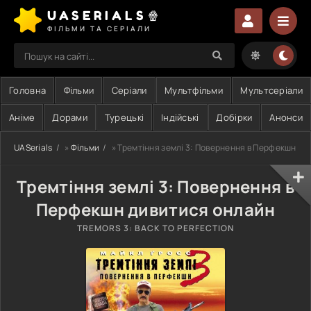
UASERIALS🍿
ФІЛЬМИ ТА СЕРІАЛИ
Головна
Фільми
Серіали
Мультфільми
Мультсеріали
Аніме
Дорами
Турецькі
Індійські
Добірки
Анонси
UASerials
»
Фільми
» Тремтіння землі 3: Повернення в Перфекшн
Тремтіння землі 3: Повернення в
Перфекшн дивитися онлайн
TREMORS 3: BACK TO PERFECTION