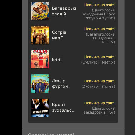
Новинка на сайті
Багдадський
(Двоголосий
злодій
закадровий | Slava
Radyk & Artymko)
Новинка на сайті
Острів
(Багатоголосий
надії
закадровий |
НЛО.TV)
Новинка на сайті
Енні
(Субтитри | Netflix)
Леді у
Новинка на сайті
фургоні
(Субтитри | iTunes)
Новинка на сайті
Кров і
(Двоголосий
зухвальство
закадровий | TV4)
/ Родинне
пограбування