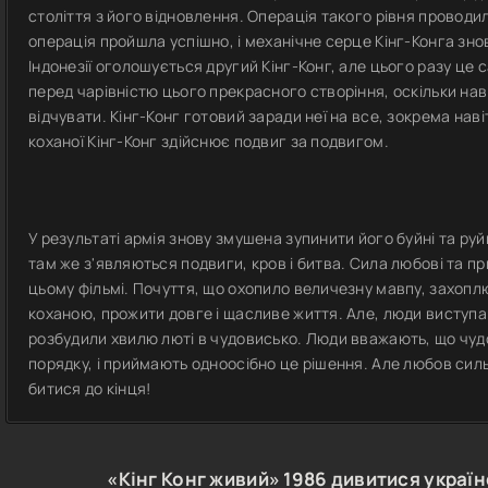
століття з його відновлення. Операція такого рівня проводи
операція пройшла успішно, і механічне серце Кінг-Конга зно
Індонезії оголошується другий Кінг-Конг, але цього разу це
перед чарівністю цього прекрасного створіння, оскільки нав
відчувати. Кінг-Конг готовий заради неї на все, зокрема нав
коханої Кінг-Конг здійснює подвиг за подвигом.
У результаті армія знову змушена зупинити його буйні та руйн
там же з'являються подвиги, кров і битва. Сила любові та п
цьому фільмі. Почуття, що охопило величезну мавпу, захоплює
коханою, прожити довге і щасливе життя. Але, люди виступа
розбудили хвилю люті в чудовисько. Люди вважають, що чуд
порядку, і приймають одноосібно це рішення. Але любов сильн
битися до кінця!
«Кінг Конг живий»
1986
дивитися украї