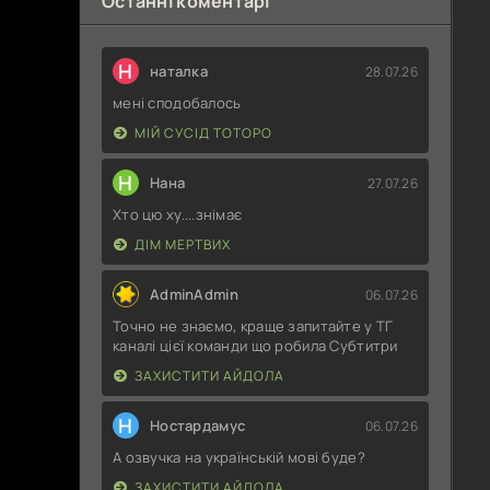
Останні коментарі
Н
наталка
28.07.26
мені сподобалось
МІЙ СУСІД ТОТОРО
Н
Нана
27.07.26
Хто цю ху....знімає
ДІМ МЕРТВИХ
AdminAdmin
06.07.26
Точно не знаємо, краще запитайте у ТГ
каналі цієї команди що робила Субтитри
ЗАХИСТИТИ АЙДОЛА
Н
Ностардамус
06.07.26
А озвучка на українській мові буде?
ЗАХИСТИТИ АЙДОЛА