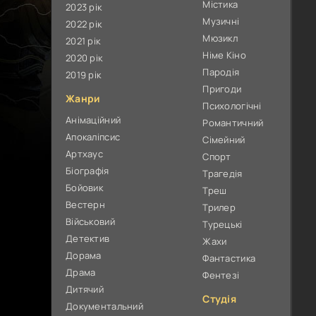
Містика
2023 рік
Музичні
2022 рік
Мюзикл
2021 рік
Німе Кіно
2020 рік
Пародія
2019 рік
Пригоди
Жанри
Психологічні
Анімаційний
Романтичний
Апокаліпсис
Сімейний
Артхаус
Спорт
Біографія
Трагедія
Бойовик
Треш
Вестерн
Трилер
Військовий
Турецькі
Детектив
Жахи
Дорама
Фантастика
Драма
Фентезі
Дитячий
Студія
Документальний