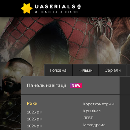
UASERIALS🍿
ФІЛЬМИ ТА СЕРІАЛИ
Головна
Фільми
Серіали
Панель навігації
Роки
Короткометржні
Кримінал
2026 рік
ЛГБТ
2025 рік
Мелодрама
2024 рік