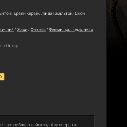
Ентоні
,
Браян Кервін
,
Лінда Гамільтон
,
Джон
тичний
/
Жахи
/
Фентезі
/
Фільми про Ґодзіллу та
е | Інтер
.0
рургів проробляла найскладнішу операцію