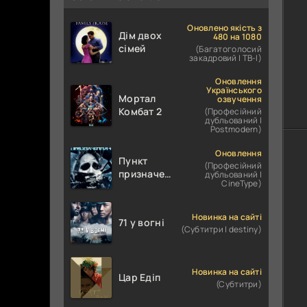
Оновлено якість з
Дім двох
480 на 1080
сімей
(Багатоголосий
закадровий | ТВ-І)
Оновлення
Українського
Мортал
озвучення
Комбат 2
(Професійний
дубльований |
Postmodern)
Оновлення
Пункт
(Професійний
призначення
дубльований |
CineType)
4
Новинка на сайті
71 у вогні
(Субтитри | destiny)
Новинка на сайті
Цар Едіп
(Субтитри)