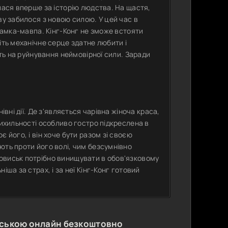
лася вперше за історію людства. На щастя,
ву забилося з новою силою. У цей час в
 самка-мавпа. Кінг-Конг не зможе встояти
іть механічне серце здатне любити і
іть на руйнування неймовірної сили. Заради
івні дії. Де з'являється чарівна жіноча краса,
рихильності особливо гостро підкреслена в
 його, і він хоче бути разом зі своєю
ють проти його волі, чим безсумнівно
овиськ потрібно винищувати в обов'язковому
іша за страх, і за неї Кінг-Конг готовий
нською онлайн безкоштовно