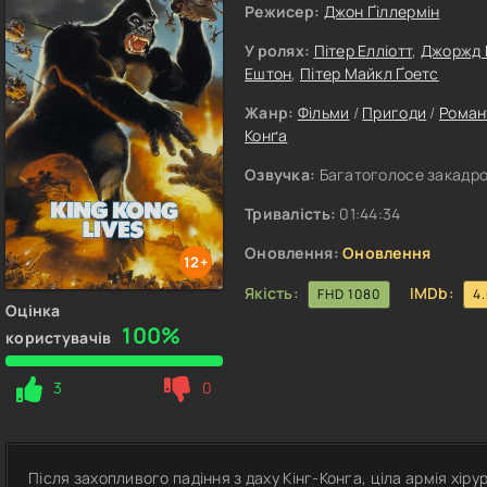
Режисер:
Джон Ґіллермін
У ролях:
Пітер Елліотт
,
Джоржд 
Ештон
,
Пітер Майкл Ґоетс
Жанр:
Фільми
/
Пригоди
/
Роман
Конґа
Озвучка:
Багатоголосе закадров
Тривалість:
01:44:34
Оновлення:
Оновлення
12+
Якість:
IMDb:
FHD 1080
4
Оцінка
100%
користувачів
3
0
Після захопливого падіння з даху Кінг-Конга, ціла армія хі