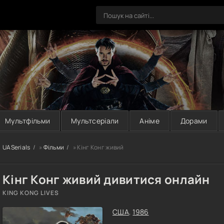
Мультфільми
Мультсеріали
Аніме
Дорами
UASerials
»
Фільми
» Кінг Конг живий
Кінг Конг живий дивитися онлайн
KING KONG LIVES
США
,
1986