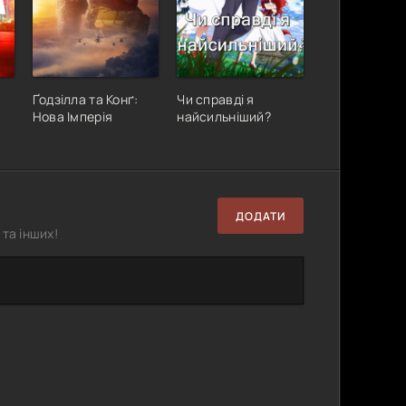
Ґодзілла та Конґ:
Чи справді я
Нова Імперія
найсильніший?
ДОДАТИ
та інших!