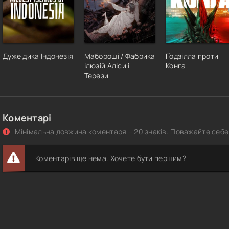
Дуже дика Індонезія
Мабороші / Фабрика
Ґодзілла проти
ілюзій Аліси і
Конга
Терези
Коментарі
Мінімальна довжина коментаря – 20 знаків. Поважайте себе 
Коментарів ще нема. Хочете бути першим?