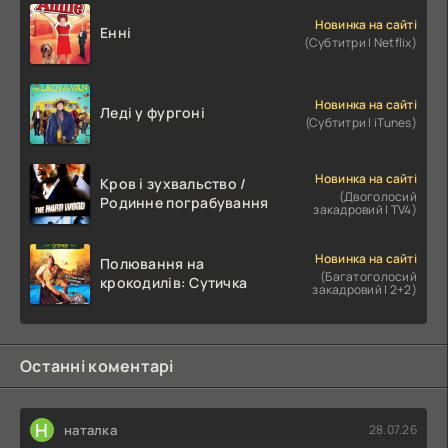
Новинка на сайті
Енні
(Субтитри | Netflix)
Новинка на сайті
Леді у фургоні
(Субтитри | iTunes)
Новинка на сайті
Кров і зухвальство /
(Двоголосий
Родинне пограбування
закадровий | TV4)
Новинка на сайті
Полювання на
(Багатоголосий
крокодилів: Сутичка
закадровий | 2+2)
Останні коментарі
Н
наталка
28.07.26