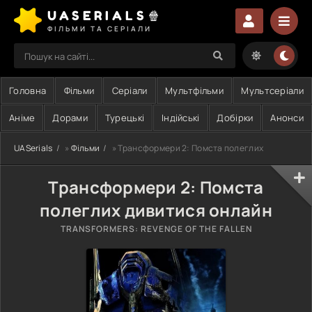
UASERIALS🍿
ФІЛЬМИ ТА СЕРІАЛИ
Головна
Фільми
Серіали
Мультфільми
Мультсеріали
Аніме
Дорами
Турецькі
Індійські
Добірки
Анонси
UASerials
»
Фільми
» Трансформери 2: Помста полеглих
Трансформери 2: Помста
полеглих дивитися онлайн
TRANSFORMERS: REVENGE OF THE FALLEN