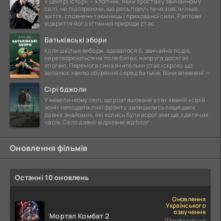
У центрі історії — хлопчик, який зростав у звичайному
світі, не підозрюючи, що десь поруч тече зовсім інше
життя, сповнене таємниць і прихованої сили. Раптове
відкриття його істинної природи стає
Батьківські збори
Коли шкільні вибори, здавалося б, звичайна подія,
перетворюються на поле битви, напруга досягає
апогею. Перемога сина вчительки стає іскрою, що
запалює хвилю обурення серед батьків. Вони впевнені —
Сірі бджоли
У невеличкому селі, що розташоване в так званій «сірій
зоні» неподалік лінії фронту, залишились лише двоє
давніх знайомих, які колись були ворогами ще з дитячих
часів. Село давно відрізане від благ
Оновлення фільмів
Останні 10 оновлень
Оновлення
Українського
озвучення
Мортал Комбат 2
(Професійний