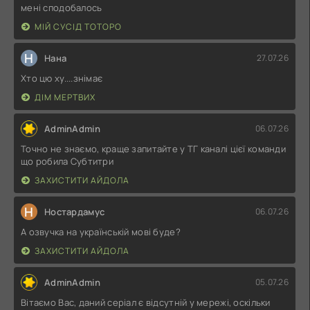
мені сподобалось
МІЙ СУСІД ТОТОРО
Н
Нана
27.07.26
Хто цю ху....знімає
ДІМ МЕРТВИХ
AdminAdmin
06.07.26
Точно не знаємо, краще запитайте у ТГ каналі цієї команди
що робила Субтитри
ЗАХИСТИТИ АЙДОЛА
Н
Ностардамус
06.07.26
А озвучка на українській мові буде?
ЗАХИСТИТИ АЙДОЛА
AdminAdmin
05.07.26
Вітаємо Вас, даний серіал є відсутній у мережі, оскільки