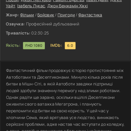
Уайт
,
Ізабель Лукас
,
Джон Бенжамін Хіккі
Жанр:
Фільми
/
Бойовик
/
Пригоди
/
Фантастика
Озвучка:
Професійний дубльований
Тривалість:
02:30:25
Якість:
IMDb:
FHD 1080
6.0
Фантастичний фільм продовжує історію протистояння між
Автоботами та Десептиконами. Минуло кілька років після
битви в Мішн-Сіті, в якій Автоботи завдяки підтримці
людей здобули знаменну перемогу над злими роботами.
Однак радіти ще зарано, оскільки вцілілі Десептикони
оживили свого ватажка Мегатрона, і планують
переломити хід битви на свою користь. У цей час у
хлопчини Сема, який врятував усе людство, виникають
серйозні проблеми, адже настав час вступати до коледжу,
а отже, потрібно прощатися з батьками і найкращим