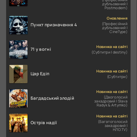
дубльований |
Postmodern)
Оновлення
(Професійний
Пункт призначення 4
дубльований |
CineType)
Новинка на сайті
71 у вогні
(Субтитри | destiny)
Новинка на сайті
Цар Едіп
(Субтитри)
Новинка на сайті
(Двоголосий
Багдадський злодій
закадровий | Slava
Radyk & Artymko)
Новинка на сайті
(Багатоголосий
Острів надії
закадровий |
НЛО.TV)