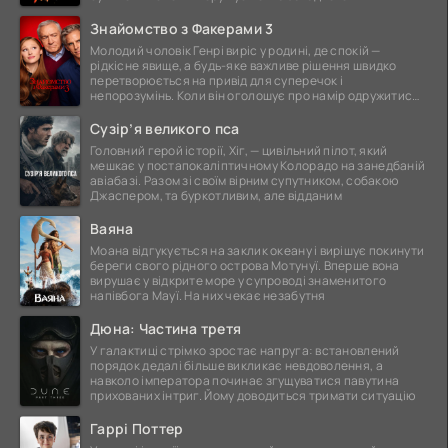
Знайомство з Факерами 3
Молодий чоловік Генрі виріс у родині, де спокій —
рідкісне явище, а будь-яке важливе рішення швидко
перетворюється на привід для суперечок і
непорозумінь. Коли він оголошує про намір одружитися,
це
Сузір’я великого пса
Головний герой історії, Хіг, — цивільний пілот, який
мешкає у постапокаліптичному Колорадо на занедбаній
авіабазі. Разом зі своїм вірним супутником, собакою
Джаспером, та буркотливим, але відданим
Ваяна
Моана відгукується на заклик океану і вирішує покинути
береги свого рідного острова Мотунуї. Вперше вона
вирушає у відкрите море у супроводі знаменитого
напівбога Мауї. На них чекає незабутня
Дюна: Частина третя
У галактиці стрімко зростає напруга: встановлений
порядок дедалі більше викликає невдоволення, а
навколо імператора починає згущуватися павутина
прихованих інтриг. Йому доводиться тримати ситуацію
Гаррі Поттер