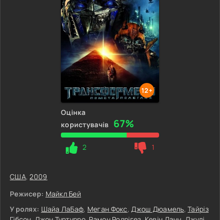
12+
Оцінка
67%
користувачів
2
1
США
,
2009
Режисер:
Майкл Бей
У ролях:
Шайа ЛаБаф
,
Меган Фокс
,
Джош Дюамель
,
Тайріз
Гібсон
,
Джон Туртурро
,
Рамон Родрігез
,
Кевін Данн
,
Джулі