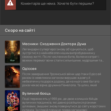
Коментарів ще нема. Хочете бути першим?
Скоро на сайті
Месники: Сходження Доктора Дума
Легендарні супергерої знову об'єднуються, щоб
зустрітися з найнебезпечнішим випробуванням у
своєму житті. Після численних битв, болючих втрат і
важких перемог вони стали сильнішими, мудрішими та
ще
Одіссея
Після завершення Троянської війни цар Ітаки Одіссей
разом із невеликим загоном вирушає в довгу й
небезпечну подорож додому, де на нього вже багато
років чекає вірна дружина Пенелопа. Та шлях, який
Вуличний боєць
Події переносять у 1993 рік, де двоє колишніх бійців
вуличних поєдинків, які давно розійшлися різними
шляхами, змушені знову повернутися до світу жорстоких
сутичок. Їх спокій порушує поява загадкової