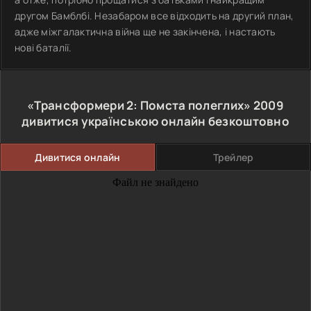
другом Бамблбі. Незабаром все відходить на другий план,
адже міжгалактична війна ще не закінчена, і настають
нові баталії.
«Трансформери 2: Помста полеглих»
2009
дивитися українською онлайн безкоштовно
Дивитися онлайн
Трейлер