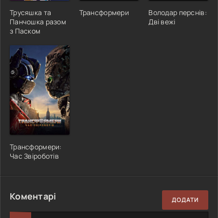
Трусяшка та
Трансформери
Володар перснів:
Панчошка разом
Дві вежі
з Паском
Трансформери:
Час Звіроботів
Коментарі
ДОДАТИ