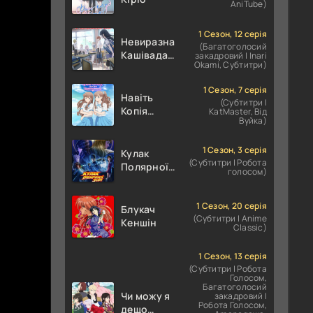
AniTube)
1 Сезон, 12 серія
Невиразна
(Багатоголосий
Кашівада І
закадровий | Inari
Okami, Субтитри)
Експресивний
Ота
1 Сезон, 7 серія
Навіть
(Субтитри |
Копія
KatMaster, Від
Вуйка)
здатна
закохатися
1 Сезон, 3 серія
Кулак
(Субтитри | Робота
Полярної
голосом)
зірки:
ХОКУТО
НО КЕН /
1 Сезон, 20 серія
Блукач
(Субтитри | Anime
Кулак
Кеншін
Classic)
Північної
Зорі
1 Сезон, 13 серія
(Субтитри | Робота
Голосом,
Багатоголосий
Чи можу я
закадровий |
Робота Голосом,
дещо