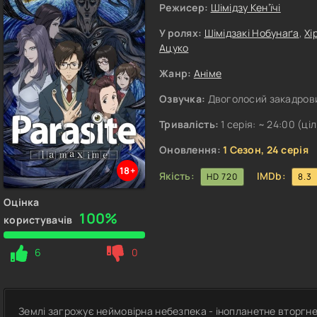
Режисер:
Шімідзу Кен’їчі
У ролях:
Шімідзакі Нобунаґа
,
Хі
Ацуко
Жанр:
Аніме
Озвучка:
Двоголосий закадрови
Тривалість:
1 серія: ~ 24:00 (ці
Оновлення:
1 Сезон, 24 серія
18+
Якість:
IMDb:
HD 720
8.3
Оцінка
100%
користувачів
6
0
Землі загрожує неймовірна небезпека - інопланетне вторгнен