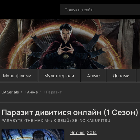
Мультфільми
Мультсеріали
Аніме
Дорами
UASerials
»
Аніме
» Паразит
Паразит дивитися онлайн (1 Сезон)
PARASYTE -THE MAXIM- / KISEIJÛ: SEI NO KAKURITSU
Японія
,
2014