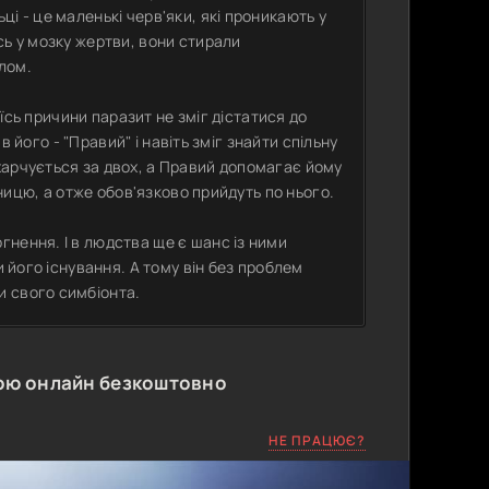
і - це маленькі черв'яки, які проникають у
сь у мозку жертви, вони стирали
ілом.
оїсь причини паразит не зміг дістатися до
ав його - "Правий" і навіть зміг знайти спільну
харчується за двох, а Правий допомагає йому
мницю, а отже обов'язково прийдуть по нього.
нення. І в людства ще є шанс із ними
и його існування. А тому він без проблем
и свого симбіонта.
ою онлайн безкоштовно
НЕ ПРАЦЮЄ?