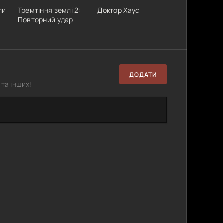
ли
Тремтіння землі 2:
Доктор Хаус
Повторний удар
ДОДАТИ
та інших!