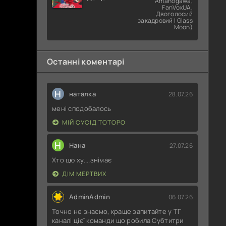
Amanogawa,
попросити?
FanVoxUA,
Двоголосий
закадровий | Glass
Moon)
Останні коментарі
Н
наталка
28.07.26
мені сподобалось
МІЙ СУСІД ТОТОРО
Н
Нана
27.07.26
Хто цю ху....знімає
ДІМ МЕРТВИХ
AdminAdmin
06.07.26
Точно не знаємо, краще запитайте у ТГ
каналі цієї команди що робила Субтитри