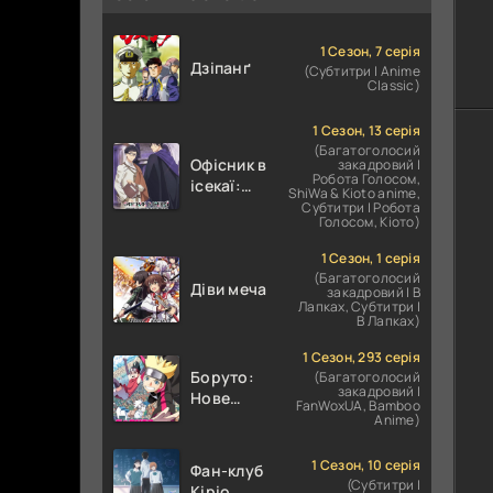
1 Сезон, 7 серія
Дзіпанґ
(Субтитри | Anime
Classic)
1 Сезон, 13 серія
(Багатоголосий
Офісник в
закадровий |
Робота Голосом,
ісекаї:
ShiWa & Kioto anime,
Справи
Субтитри | Робота
Голосом, Кіото)
Іншого
Світу
1 Сезон, 1 серія
залежать
(Багатоголосий
Діви меча
від
закадровий | В
Лапках, Субтитри |
Корпоративного
В Лапках)
Раба
1 Сезон, 293 серія
Боруто:
(Багатоголосий
закадровий |
Нове
FanWoxUA, Bamboo
покоління
Anime)
Наруто
1 Сезон, 10 серія
Фан-клуб
(Субтитри |
Кіріо