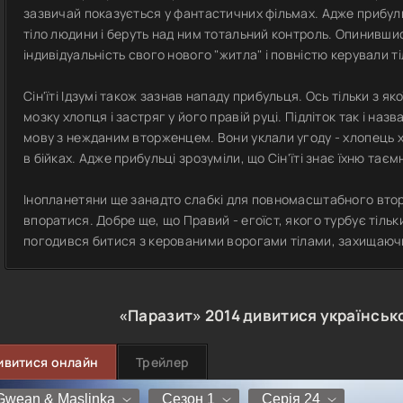
зазвичай показується у фантастичних фільмах. Адже прибульц
тіло людини і беруть над ним тотальний контроль. Опинивши
індивідуальність свого нового "житла" і повністю керували т
Сін'їті Ідзумі також зазнав нападу прибульця. Ось тільки з як
мозку хлопця і застряг у його правій руці. Підліток так і назв
мову з нежданим вторженцем. Вони уклали угоду - хлопець 
в бійках. Адже прибульці зрозуміли, що Сін'їті знає їхню тає
Інопланетяни ще занадто слабкі для повномасштабного вторг
впоратися. Добре ще, що Правий - егоїст, якого турбує тільк
погодився битися з керованими ворогами тілами, захищаюч
«Паразит»
2014
дивитися українськ
ивитися онлайн
Трейлер