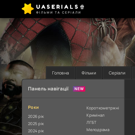
UASERIALS🍿
ФІЛЬМИ ТА СЕРІАЛИ
Головна
Фільми
Серіали
Панель навігації
Роки
Короткометржні
Кримінал
2026 рік
ЛГБТ
2025 рік
Мелодрама
2024 рік