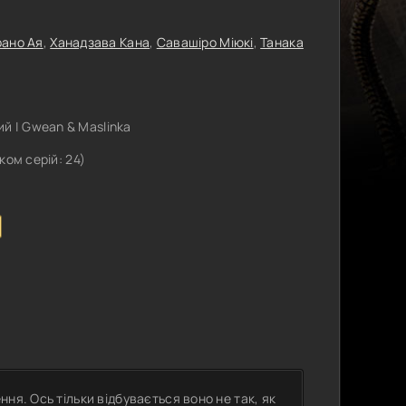
рано Ая
,
Ханадзава Кана
,
Савашіро Міюкі
,
Танака
й | Gwean & Maslinka
лком серій: 24)
ня. Ось тільки відбувається воно не так, як