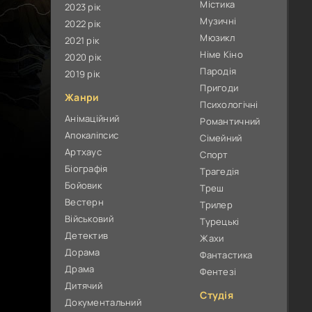
Містика
2023 рік
Музичні
2022 рік
Мюзикл
2021 рік
Німе Кіно
2020 рік
Пародія
2019 рік
Пригоди
Жанри
Психологічні
Анімаційний
Романтичний
Апокаліпсис
Сімейний
Артхаус
Спорт
Біографія
Трагедія
Бойовик
Треш
Вестерн
Трилер
Військовий
Турецькі
Детектив
Жахи
Дорама
Фантастика
Драма
Фентезі
Дитячий
Студія
Документальний