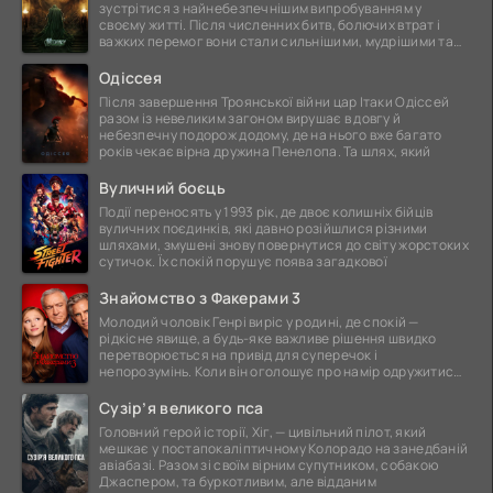
зустрітися з найнебезпечнішим випробуванням у
своєму житті. Після численних битв, болючих втрат і
важких перемог вони стали сильнішими, мудрішими та
ще
Одіссея
Після завершення Троянської війни цар Ітаки Одіссей
разом із невеликим загоном вирушає в довгу й
небезпечну подорож додому, де на нього вже багато
років чекає вірна дружина Пенелопа. Та шлях, який
Вуличний боєць
Події переносять у 1993 рік, де двоє колишніх бійців
вуличних поєдинків, які давно розійшлися різними
шляхами, змушені знову повернутися до світу жорстоких
сутичок. Їх спокій порушує поява загадкової
Знайомство з Факерами 3
Молодий чоловік Генрі виріс у родині, де спокій —
рідкісне явище, а будь-яке важливе рішення швидко
перетворюється на привід для суперечок і
непорозумінь. Коли він оголошує про намір одружитися,
це
Сузір’я великого пса
Головний герой історії, Хіг, — цивільний пілот, який
мешкає у постапокаліптичному Колорадо на занедбаній
авіабазі. Разом зі своїм вірним супутником, собакою
Джаспером, та буркотливим, але відданим