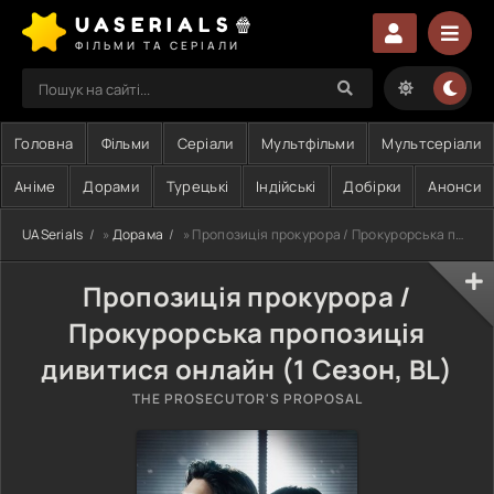
UASERIALS🍿
ФІЛЬМИ ТА СЕРІАЛИ
Головна
Фільми
Серіали
Мультфільми
Мультсеріали
Аніме
Дорами
Турецькі
Індійські
Добірки
Анонси
UASerials
»
Дорама
» Пропозиція прокурора / Прокурорська пропозиція
Пропозиція прокурора /
Прокурорська пропозиція
дивитися онлайн (1 Сезон, BL)
THE PROSECUTOR'S PROPOSAL