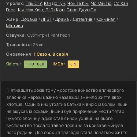
У ролях:
Пак Сі У
,
Юн До Гун
,
Чон Те Кім
,
Чо Мін Гю
,
Со Хан
Геол
,
Кім Нак Кюн
,
Лі Га Кюн
,
Сеол Джун Су
Жанр:
Дорама
/
ЛГБТ
/
Драма
/
Детектив
/
Кримінал
/
Містика
Озвучка:
Субтитри | Pantheon
Тривалість:
25 хв.
Оновлення:
1 Сезон, 9 серія
Якість:
IMDb:
FHD 1080
8.9
П'ятнадцять років тому жорстоке вбивство впливового
власника мережі казино назавжди змінило життя двох
хлопців. Один із них утратив батька й виріс із болем, який
не вщухав із роками. Інший був приречений нести тягар
чужого злочину, адже став сином убивці, на якого
суспільство поклало тавро провини за криваве минуле
його родини. Для обох ця трагедія стала початком життя,