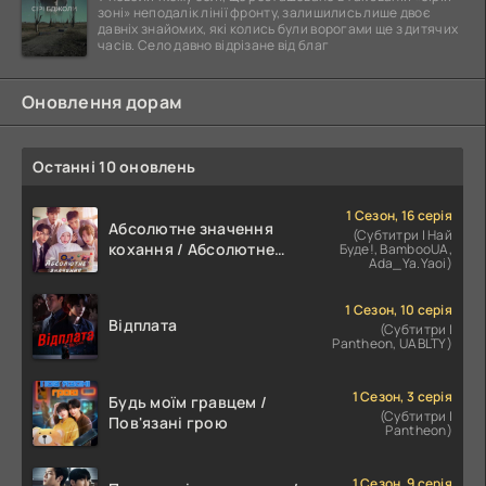
зоні» неподалік лінії фронту, залишились лише двоє
давніх знайомих, які колись були ворогами ще з дитячих
часів. Село давно відрізане від благ
Оновлення дорам
Останні 10 оновлень
1 Сезон, 16 серія
Абсолютне значення
(Субтитри | Най
кохання / Абсолютне
Буде!, BambooUA,
Ada_Ya.Yaoi)
значення романтики
1 Сезон, 10 серія
Відплата
(Субтитри |
Pantheon, UABLTY)
1 Сезон, 3 серія
Будь моїм гравцем /
(Субтитри |
Пов'язані грою
Pantheon)
1 Сезон, 9 серія