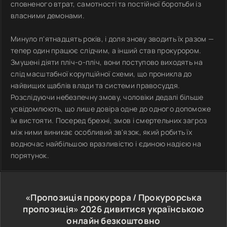
сповненого втрат, самотності та постійної боротьби із
власними демонами.
Минуло п'ятнадцять років, і доля знову зводить їх разом —
тепер один працює слідчим, а інший став прокурором.
Змушені діяти пліч-о-пліч, вони поступово виходять на
слід масштабної корупційної схеми, що проникла до
найвищих щаблів влади та системи правосуддя.
Розслідуючи небезпечну змову, чоловіки дедалі більше
усвідомлюють, що лише довіра одне до одного допоможе
їм вистояти. Посеред брехні, змов і смертельних загроз
між ними виникає особливий зв'язок, який робить їх
водночас найбільшою вразливістю і єдиною надією на
порятунок.
«Пропозиція прокурора / Прокурорська
пропозиція»
2026
дивитися українською
онлайн безкоштовно