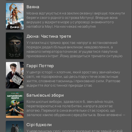
Ваяна
Моана відгукується на заклик океану і вирішує покинути
береги свого рідного острова Мотунуї. Вперше вона
вирушає у відкрите море у супроводі знаменитого
напівбога Мауї. На них чекає незабутня
Дюна: Частина третя
У галактиці стрімко зростає напруга: встановлений
порядок дедалі більше викликає невдоволення, а
навколо імператора починає згущуватися павутина
прихованих інтриг. Йому доводиться тримати ситуацію
Гаррі Поттер
У центрі історії — хлопчик, який зростав у звичайному
світі, не підозрюючи, що десь поруч тече зовсім інше
життя, сповнене таємниць і прихованої сили. Раптове
відкриття його істинної природи стає
Батьківські збори
Коли шкільні вибори, здавалося б, звичайна подія,
перетворюються на поле битви, напруга досягає
апогею. Перемога сина вчительки стає іскрою, що
запалює хвилю обурення серед батьків. Вони впевнені —
Сірі бджоли
У невеличкому селі, що розташоване в так званій «сірій