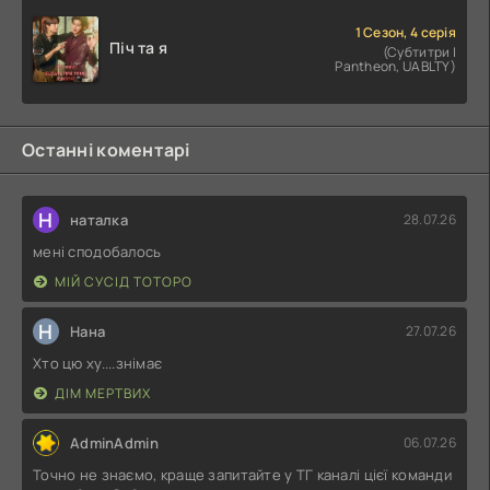
1 Сезон, 4 серія
Піч та я
(Субтитри |
Pantheon, UABLTY)
Останні коментарі
Н
наталка
28.07.26
мені сподобалось
МІЙ СУСІД ТОТОРО
Н
Нана
27.07.26
Хто цю ху....знімає
ДІМ МЕРТВИХ
AdminAdmin
06.07.26
Точно не знаємо, краще запитайте у ТГ каналі цієї команди