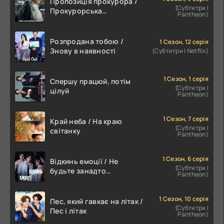
Пропозиція прокурора /
(Субтитри |
Прокурорська
Pantheon)
пропозиція
Розпродана тобою /
1 Сезон, 12 серія
Знову в наявності
(Субтитри | Netflix)
1 Сезон, 1 серія
Спершу працюй, потім
(Субтитри |
цілуй
Pantheon)
1 Сезон, 7 серія
Край неба / На краю
(Субтитри |
світанку
Pantheon)
1 Сезон, 6 серія
Відкинь емоції / Не
(Субтитри |
будьте занадто
Pantheon)
емоційними
1 Сезон, 10 серія
Пес, який гавкає на літак /
(Субтитри |
Пес і літак
Pantheon)