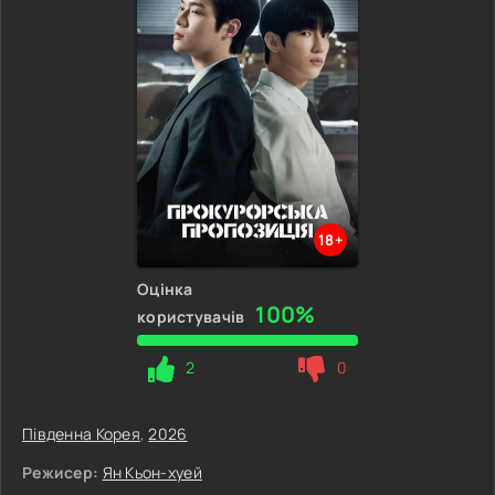
18+
Оцінка
100%
користувачів
2
0
Південна Корея
,
2026
Режисер:
Ян Кьон-хуей