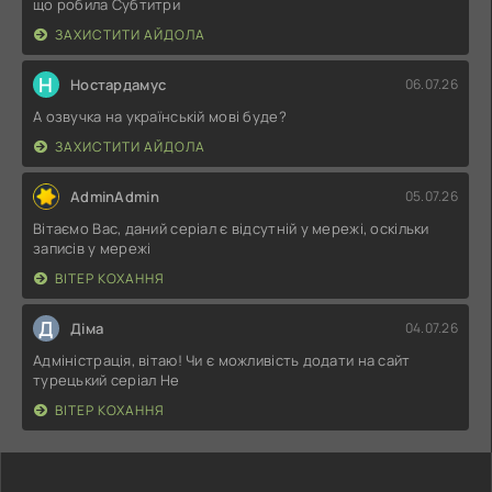
що робила Субтитри
ЗАХИСТИТИ АЙДОЛА
Н
Ностардамус
06.07.26
А озвучка на українській мові буде?
ЗАХИСТИТИ АЙДОЛА
AdminAdmin
05.07.26
Вітаємо Вас, даний серіал є відсутній у мережі, оскільки
записів у мережі
ВІТЕР КОХАННЯ
Д
Діма
04.07.26
Адміністрація, вітаю! Чи є можливість додати на сайт
турецький серіал Не
ВІТЕР КОХАННЯ