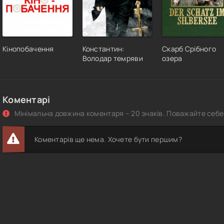
Кінопобачення
Константин:
Скарб Срібного
Володар темряви
озера
Коментарі
Мінімальна довжина коментаря – 20 знаків. Поважайте себе 
Коментарів ще нема. Хочете бути першим?