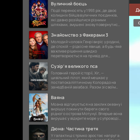
дружина Пенелопа. Та шлях, який
Вуличний боєць
Д
Події переносять у 1993 рік, де двоє
колишніх бійців вуличних поєдинків,
які давно розійшлися різними
шляхами, змушені знову повернутися
до світу жорстоких сутичок. Їх спокій
порушує поява загадкової
Знайомство з Факерами 3
Молодий чоловік Генрі виріс у родині,
де спокій — рідкісне явище, а будь-яке
важливе рішення швидко
перетворюється на привід для
суперечок і непорозумінь. Коли він
оголошує про намір одружитися, це
Сузір’я великого пса
Головний герой історії, Хіг, —
цивільний пілот, який мешкає у
постапокаліптичному Колорадо на
занедбаній авіабазі. Разом зі своїм
вірним супутником, собакою
Джаспером, та буркотливим, але
Ваяна
відданим
Моана відгукується на заклик океану і
вирішує покинути береги свого
рідного острова Мотунуї. Вперше вона
вирушає у відкрите море у супроводі
знаменитого напівбога Мауї. На них
чекає незабутня
Дюна: Частина третя
У галактиці стрімко зростає напруга: