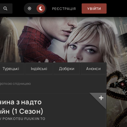
РЕЄСТРАЦІЯ
УВІЙТИ
Турецькі
Індійські
Добірки
Анонси
ороткою спідницею
чина з надто
йн (1 Сезон)
 / PONKOTSU FUUKIIN TO