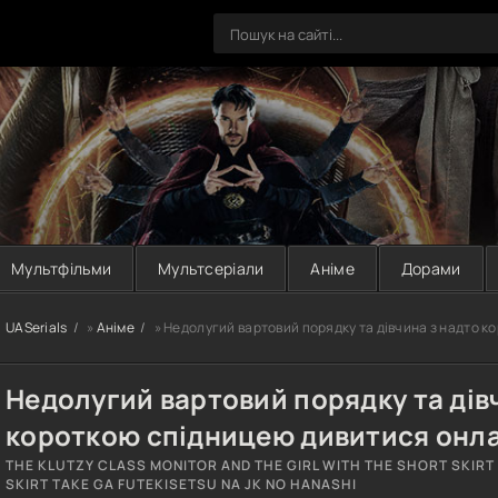
Мультфільми
Мультсеріали
Аніме
Дорами
UASerials
»
Аніме
» Недолугий вартовий порядку та дівчина з надто к
Недолугий вартовий порядку та дів
короткою спідницею дивитися онла
THE KLUTZY CLASS MONITOR AND THE GIRL WITH THE SHORT SKIRT
SKIRT TAKE GA FUTEKISETSU NA JK NO HANASHI