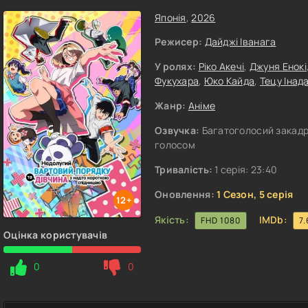
Японія
,
2026
Режисер:
Дайджі Іванага
У ролях:
Ріко Акечі
,
Джуня Енокі
Фукухара
,
Юко Кайда
,
Тецу Інад
Жанр:
Аніме
Озвучка:
Багатоголосий закадро
голосом
Тривалість:
1 серія: 23:40
Оновлення:
1 Сезон, 5 серія
12+
Якість:
IMDb:
FHD 1080
7.
Оцінка користувачів
0
0