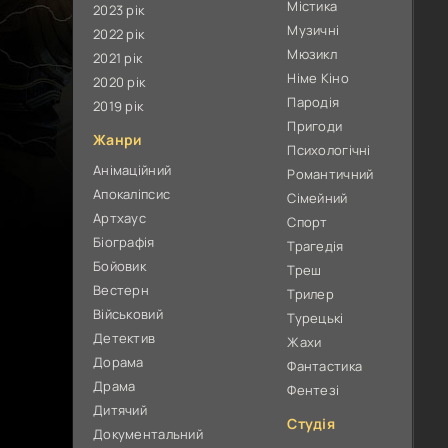
Містика
2023 рік
Музичні
2022 рік
Мюзикл
2021 рік
Німе Кіно
2020 рік
Пародія
2019 рік
Пригоди
Жанри
Психологічні
Анімаційний
Романтичний
Апокаліпсис
Сімейний
Артхаус
Спорт
Біографія
Трагедія
Бойовик
Треш
Вестерн
Трилер
Військовий
Турецькі
Детектив
Жахи
Дорама
Фантастика
Драма
Фентезі
Дитячий
Студія
Документальний