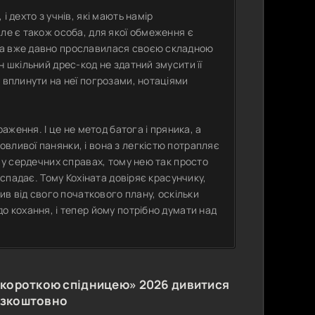
 дехто з учнів, які мають намір
ле є також особа, для якої обмеження є
ка вже давно прославилася своєю складною
н шкільний дрес-код не здатний змусити її
 вплинути на неї погрозами, нотаціями
раження. І це не метод батога і пряника, а
вливої панянки, і вона з легкістю потрапляє
н у сердечних справах, тому нею так просто
 спадає. Тому Кохіната довіряє красунчику,
пив від свого початкового плану, оскільки
о кохання, і тепер йому потрібно думати над
о короткою спідницею»
2026
дивитися
езкоштовно