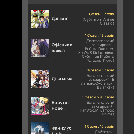
1 Сезон, 7 серія
Дзіпанґ
(Субтитри | Anime
Classic)
1 Сезон, 13 серія
(Багатоголосий
Офісник в
закадровий |
Робота Голосом,
ісекаї:
ShiWa & Kioto anime,
Справи
Субтитри | Робота
Голосом, Кіото)
Іншого
Світу
1 Сезон, 1 серія
залежать
(Багатоголосий
Діви меча
від
закадровий | В
Лапках, Субтитри |
Корпоративного
В Лапках)
Раба
1 Сезон, 293 серія
Боруто:
(Багатоголосий
закадровий |
Нове
FanWoxUA, Bamboo
покоління
Anime)
Наруто
1 Сезон, 10 серія
Фан-клуб
(Субтитри |
Кіріо