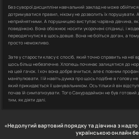
Без суворої дисципліни навчальний заклад не може обійтися, і
дотримуватися правил, нікому не дозволить їх порушувати. А
неприйнятними. А порушницею виступає чарівна дівчина, я
поведінкою. Вона обожнює носити укорочені спідниці, і жоде
переодягнутися в щось довше. Вона не боїться доган, а тому
просто неможливо.
Зате у старости класу є спосіб, який точно справить на неї в
щось більш небезпечне. Хлопець починає залицятися до норо
на цей гачок. І хоч вона добре вчиться, але є повним профа
маніпулювати. І їй навіть думка про щось подібне в голову не
який прикидається її шанувальником. Ось тільки й він відсту
почав їй симпатизувати. Того Сакурадаймон не був готовий д
тим, як діяти далі.
«Недолугий вартовий порядку та дівчина з надт
українською онлайн б