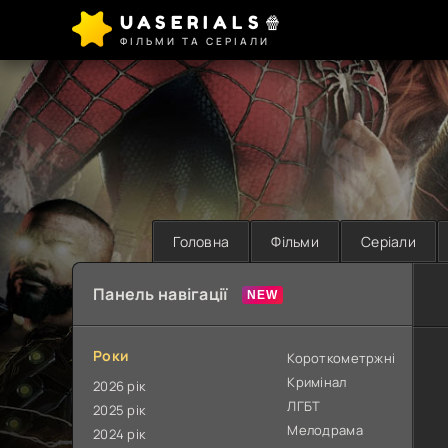
UASERIALS🍿
ФІЛЬМИ ТА СЕРІАЛИ
Головна
Фільми
Серіали
Панель навігації
Роки
Короткометржні
Кримінал
2026 рік
ЛГБТ
2025 рік
Мелодрама
2024 рік