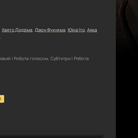
,
Хаято Додзіма
,
Дзюн Фукуяма
,
Юїна Іто
,
Аяка
а
вий | Робота голосом, Субтитри | Робота
6