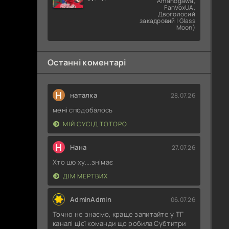
Amanogawa,
попросити?
FanVoxUA,
Двоголосий
закадровий | Glass
Moon)
Останні коментарі
Н
наталка
28.07.26
мені сподобалось
МІЙ СУСІД ТОТОРО
Н
Нана
27.07.26
Хто цю ху....знімає
ДІМ МЕРТВИХ
AdminAdmin
06.07.26
Точно не знаємо, краще запитайте у ТГ
каналі цієї команди що робила Субтитри