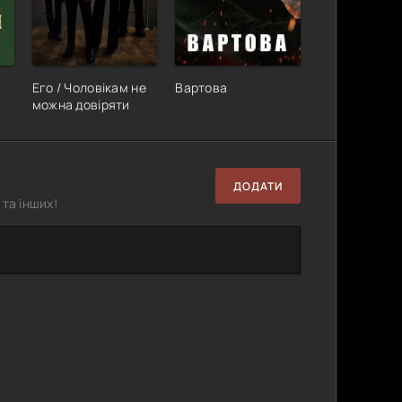
Его / Чоловікам не
Вартова
можна довіряти
ДОДАТИ
та інших!