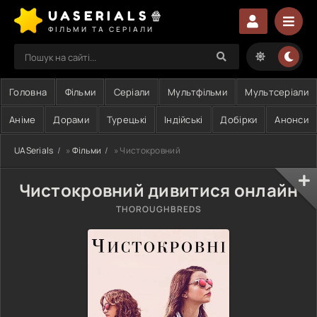
UASERIALS🍿
ФІЛЬМИ ТА СЕРІАЛИ
Головна
Фільми
Серіали
Мультфільми
Мультсеріали
Аніме
Дорами
Турецькі
Індійські
Добірки
Анонси
UASerials
»
Фільми
» Чистокровний
Чистокровний дивитися онлайн
THOROUGHBREDS