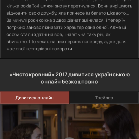
кілька років їхні шляхи знову перетнулися. Вони вирішують
відновити свою дружбу, яка принесе їм багато цікавого...
За минулі роки кожна з двох дівчат змінилася, і тепер їм
потрібно заново пізнавати характер одна одної. Адже ці
особи стали здатні на все, і навіть на таку річ, як
вбивство. Що чекає на цих героїнь попереду, адже доля
має свої несподівані повороти.
«Чистокровний»
2017
дивитися українською
онлайн безкоштовно
Дивитися онлайн
Трейлер