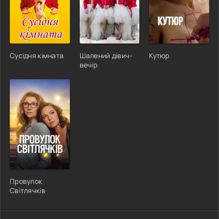
Сусідня кімната
Шалений дівич-
Кутюр
вечір
Провулок
Світлячків