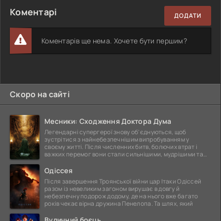
Коментарі
ДОДАТИ
Коментарів ще нема. Хочете бути першим?
Скоро на сайті
Месники: Сходження Доктора Дума
Легендарні супергерої знову об'єднуються, щоб
зустрітися з найнебезпечнішим випробуванням у
своєму житті. Після численних битв, болючих втрат і
важких перемог вони стали сильнішими, мудрішими та
ще
Одіссея
Після завершення Троянської війни цар Ітаки Одіссей
разом із невеликим загоном вирушає в довгу й
небезпечну подорож додому, де на нього вже багато
років чекає вірна дружина Пенелопа. Та шлях, який
Вуличний боєць