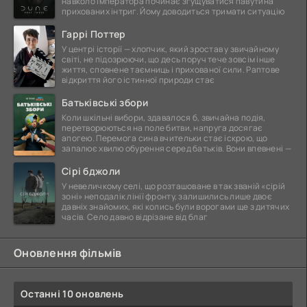
навколо імператора починає згущуватися павутина
прихованих інтриг. Йому доводиться тримати ситуацію
Гаррі Поттер
У центрі історії — хлопчик, який зростав у звичайному
світі, не підозрюючи, що десь поруч тече зовсім інше
життя, сповнене таємниць і прихованої сили. Раптове
відкриття його істинної природи стає
Батьківські збори
Коли шкільні вибори, здавалося б, звичайна подія,
перетворюються на поле битви, напруга досягає
апогею. Перемога сина вчительки стає іскрою, що
запалює хвилю обурення серед батьків. Вони впевнені —
Сірі бджоли
У невеличкому селі, що розташоване в так званій «сірій
зоні» неподалік лінії фронту, залишились лише двоє
давніх знайомих, які колись були ворогами ще з дитячих
часів. Село давно відрізане від благ
Оновлення фільмів
Останні 10 оновлень