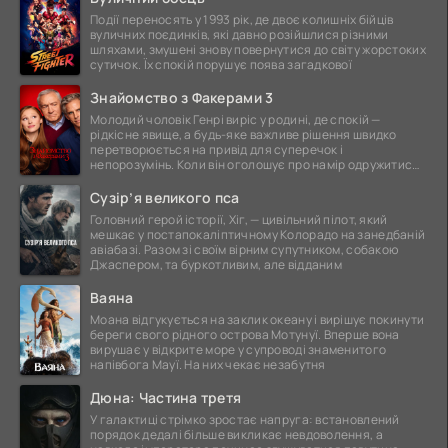
Події переносять у 1993 рік, де двоє колишніх бійців
вуличних поєдинків, які давно розійшлися різними
шляхами, змушені знову повернутися до світу жорстоких
сутичок. Їх спокій порушує поява загадкової
Знайомство з Факерами 3
Молодий чоловік Генрі виріс у родині, де спокій —
рідкісне явище, а будь-яке важливе рішення швидко
перетворюється на привід для суперечок і
непорозумінь. Коли він оголошує про намір одружитися,
це
Сузір’я великого пса
Головний герой історії, Хіг, — цивільний пілот, який
мешкає у постапокаліптичному Колорадо на занедбаній
авіабазі. Разом зі своїм вірним супутником, собакою
Джаспером, та буркотливим, але відданим
Ваяна
Моана відгукується на заклик океану і вирішує покинути
береги свого рідного острова Мотунуї. Вперше вона
вирушає у відкрите море у супроводі знаменитого
напівбога Мауї. На них чекає незабутня
Дюна: Частина третя
У галактиці стрімко зростає напруга: встановлений
порядок дедалі більше викликає невдоволення, а