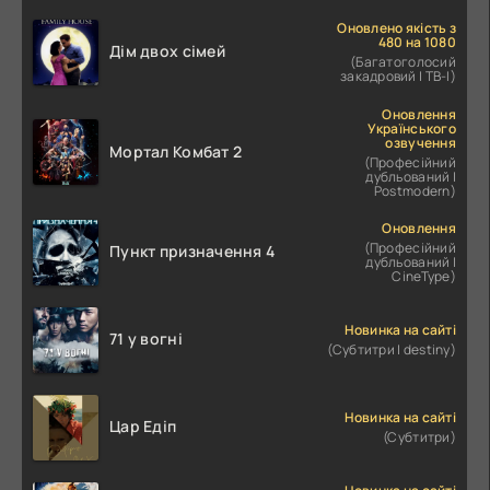
Оновлено якість з
480 на 1080
Дім двох сімей
(Багатоголосий
закадровий | ТВ-І)
Оновлення
Українського
озвучення
Мортал Комбат 2
(Професійний
дубльований |
Postmodern)
Оновлення
(Професійний
Пункт призначення 4
дубльований |
CineType)
Новинка на сайті
71 у вогні
(Субтитри | destiny)
Новинка на сайті
Цар Едіп
(Субтитри)