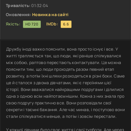
Тривалість:
01:32:04
Оновлення:
Новинка на сайті
Якість:
IMDb:
HD 720
6.6
Дружбу іноді важко пояснити, вона просто існує і все. У
житті трапляється так, що люди, які раніше спілкувалися
між собою, раптово перестають контактувати. Це можна
пояснити тим, що люди проходять разом певний етап
розвитку, а потім їхні шляхи розходяться в різні боки. Саме
це й сталося з двома дівчатами, які є героїнями цієї
історії. Вони вважалися найкращими подругами і ділилися
одна з одною всім найпотаємнішим. Кожна з них знала про
свою подругу практично все. Вони розповідали свої
секрети і таємні бажання. Але час минав, і поступово вони
стали спілкуватися менше, а потім і зовсім перестали.
У кожної дівчини було своє життя і свої турботи. Але через