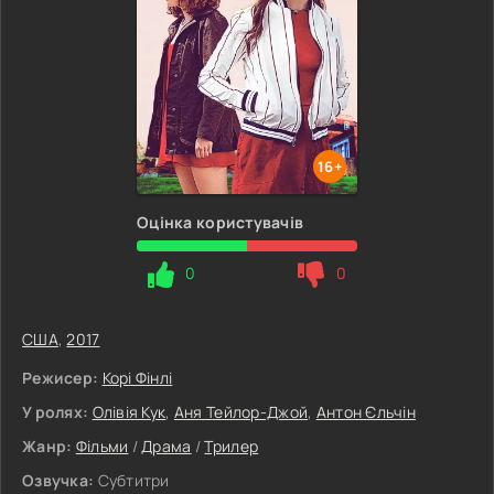
16+
Оцінка користувачів
0
0
США
,
2017
Режисер:
Корі Фінлі
У ролях:
Олівія Кук
,
Аня Тейлор-Джой
,
Антон Єльчін
Жанр:
Фільми
/
Драма
/
Трилер
Озвучка:
Субтитри