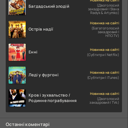
Новинка на сайті
(Двоголосий
Багдадський злодій
закадровий | Slava
Radyk & Artymko)
Новинка на сайті
(Багатоголосий
Острів надії
закадровий |
НЛО.TV)
Новинка на сайті
Енні
(Субтитри | Netflix)
Новинка на сайті
Леді у фургоні
(Субтитри | iTunes)
Новинка на сайті
Кров і зухвальство /
(Двоголосий
Родинне пограбування
закадровий | TV4)
Останні коментарі