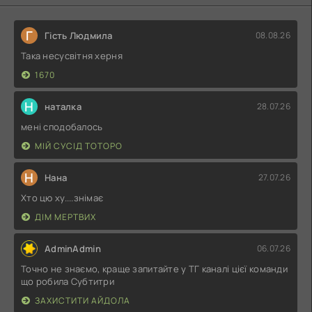
Г
Гість Людмила
08.08.26
Така несусвітня херня
1670
Н
наталка
28.07.26
мені сподобалось
МІЙ СУСІД ТОТОРО
Н
Нана
27.07.26
Хто цю ху....знімає
ДІМ МЕРТВИХ
AdminAdmin
06.07.26
Точно не знаємо, краще запитайте у ТГ каналі цієї команди
що робила Субтитри
ЗАХИСТИТИ АЙДОЛА