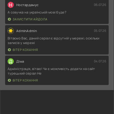
Н
Ностардамус
06.07.26
А озвучка на українській мові буде?
ЗАХИСТИТИ АЙДОЛА
AdminAdmin
05.07.26
Вітаємо Вас, даний серіал є відсутній у мережі, оскільки
записів у мережі
ВІТЕР КОХАННЯ
Д
Діма
04.07.26
Адміністрація, вітаю! Чи є можливість додати на сайт
турецький серіал Не
ВІТЕР КОХАННЯ