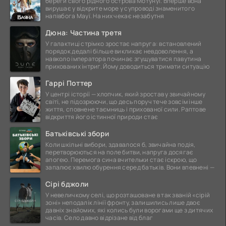
береги свого рідного острова Мотунуї. Вперше вона
вирушає у відкрите море у супроводі знаменитого
напівбога Мауї. На них чекає незабутня
Дюна: Частина третя
У галактиці стрімко зростає напруга: встановлений
порядок дедалі більше викликає невдоволення, а
навколо імператора починає згущуватися павутина
прихованих інтриг. Йому доводиться тримати ситуацію
Гаррі Поттер
У центрі історії — хлопчик, який зростав у звичайному
світі, не підозрюючи, що десь поруч тече зовсім інше
життя, сповнене таємниць і прихованої сили. Раптове
відкриття його істинної природи стає
Батьківські збори
Коли шкільні вибори, здавалося б, звичайна подія,
перетворюються на поле битви, напруга досягає
апогею. Перемога сина вчительки стає іскрою, що
запалює хвилю обурення серед батьків. Вони впевнені —
Сірі бджоли
У невеличкому селі, що розташоване в так званій «сірій
зоні» неподалік лінії фронту, залишились лише двоє
давніх знайомих, які колись були ворогами ще з дитячих
часів. Село давно відрізане від благ