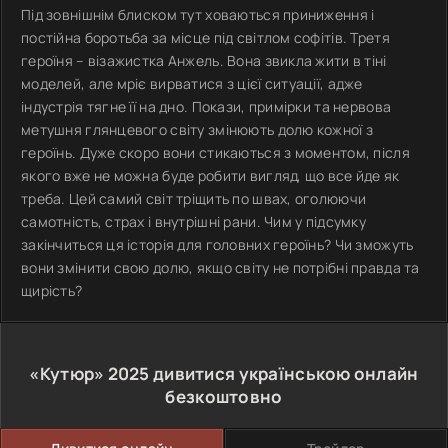
Під зовнішнім блиском тут ховаються приниження і
постійна боротьба за місце під світлом софітів. Третя
героїня – візажистка Анжель. Вона звикла жити в тіні
моделей, але мріє вирватися з цієї ситуації, адже
індустрія тягне її на дно. Покази, примірки та нервова
метушня глянцевого світу змінюють долю кожної з
героїнь. Дуже скоро вони стикаються з моментом, після
якого вже не можна буде робити вигляд, що все йде як
треба. Цей самий світ тріщить по швах, оголюючи
самотність, страх і внутрішні рани. Чим у підсумку
закінчиться ця історія для головних героїнь? Чи зможуть
вони змінити свою долю, якщо світу не потрібні правда та
щирість?
«Кутюр»
2025
дивитися українською онлайн
безкоштовно