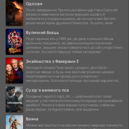
Одіссея
Після завершення Троянської війни цар Ітаки Одіссей
разом із невеликим загоном вирушає в довгу й
небезпечну подорож додому, де на нього вже багато
років чекає вірна дружина Пенелопа. Та шлях, який
Вуличний боєць
Події переносять у 1993 рік, де двоє колишніх бійців
вуличних поєдинків, які давно розійшлися різними
шляхами, змушені знову повернутися до світу жорстоких
сутичок. Їх спокій порушує поява загадкової
Знайомство з Факерами 3
Молодий чоловік Генрі виріс у родині, де спокій —
рідкісне явище, а будь-яке важливе рішення швидко
перетворюється на привід для суперечок і
непорозумінь. Коли він оголошує про намір одружитися,
це
Сузір’я великого пса
Головний герой історії, Хіг, — цивільний пілот, який
мешкає у постапокаліптичному Колорадо на занедбаній
авіабазі. Разом зі своїм вірним супутником, собакою
Джаспером, та буркотливим, але відданим
Ваяна
Моана відгукується на заклик океану і вирішує покинути