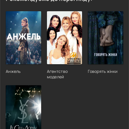
Анжель
Аґентство
Говорять жінки
моделей