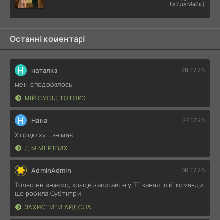
ГайдаМайк)
Останні коментарі
Н
наталка
28.07.26
мені сподобалось
МІЙ СУСІД ТОТОРО
Н
Нана
27.07.26
Хто цю ху....знімає
ДІМ МЕРТВИХ
AdminAdmin
06.07.26
Точно не знаємо, краще запитайте у ТГ каналі цієї команди
що робила Субтитри
ЗАХИСТИТИ АЙДОЛА