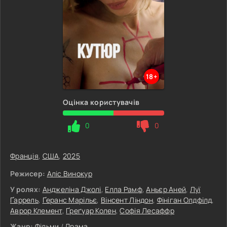
18+
Оцінка користувачів
0
0
Франція
,
США
,
2025
Режисер:
Аліс Винокур
У ролях:
Анджеліна Джолі
,
Елла Рамф
,
Аньєр Аней
,
Луї
Ґаррель
,
Ґеранс Марільє
,
Вінсент Ліндон
,
Фініган Олдфілд
,
Аврор Клемент
,
Ґреґуар Колен
,
Софія Лесаффр
Жанр:
Фільми
/
Драма