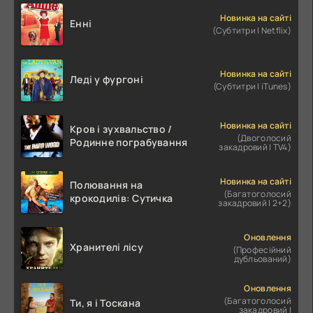
Новинка на сайті
Енні
(Субтитри | Netflix)
Новинка на сайті
Леді у фургоні
(Субтитри | iTunes)
Новинка на сайті
Кров і зухвальство /
(Двоголосий
Родинне пограбування
закадровий | TV4)
Новинка на сайті
Полювання на
(Багатоголосий
крокодилів: Сутичка
закадровий | 2+2)
Оновлення
Хранителі лісу
(Професійний
дубльований)
Оновлення
(Багатоголосий
Ти, я і Тоскана
закадровий |