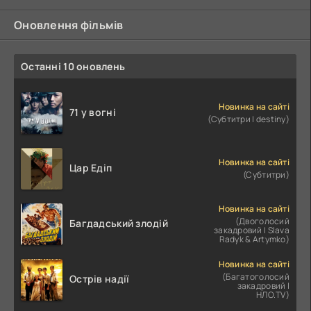
Оновлення фільмів
Останні 10 оновлень
Новинка на сайті
71 у вогні
(Субтитри | destiny)
Новинка на сайті
Цар Едіп
(Субтитри)
Новинка на сайті
(Двоголосий
Багдадський злодій
закадровий | Slava
Radyk & Artymko)
Новинка на сайті
(Багатоголосий
Острів надії
закадровий |
НЛО.TV)