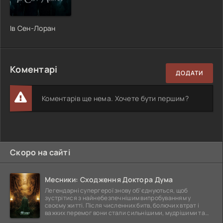
Ів Сен-Лоран
Коментарі
ДОДАТИ
Коментарів ще нема. Хочете бути першим?
Скоро на сайті
Месники: Сходження Доктора Дума
Легендарні супергерої знову об'єднуються, щоб
зустрітися з найнебезпечнішим випробуванням у
своєму житті. Після численних битв, болючих втрат і
важких перемог вони стали сильнішими, мудрішими та
ще