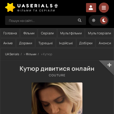
UASERIALS🍿
ФІЛЬМИ ТА СЕРІАЛИ
Головна
Фільми
Серіали
Мультфільми
Мультсеріали
Аніме
Дорами
Турецькі
Індійські
Добірки
Анонси
UASerials
»
Фільми
» Кутюр
Кутюр дивитися онлайн
COUTURE