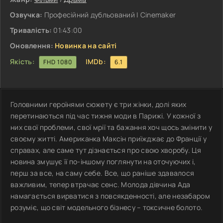
Озвучка:
Професійний дубльований | Cinemaker
Тривалість:
01:43:00
Оновлення:
Новинка на сайті
Якість:
IMDb:
FHD 1080
6.1
Головними героїнями сюжету є три жінки, долі яких
перетинаються під час тижня моди в Парижі. У кожної з
них свої проблеми, свої мрії та бажання хоч щось змінити у
своєму житті. Американка Максін приїжджає до Франції у
справах, але саме тут дізнається про свою хворобу. Ця
новина змушує її по-іншому поглянути на оточуючих і,
перш за все, на саму себе. Все, що раніше здавалося
важливим, тепер втрачає сенс. Молода дівчина Ада
намагається вирватися з повсякденності, але незабаром
розуміє, що світ модельного бізнесу – токсичне болото.