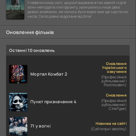
У невеличкому селі, що розташоване в так званій «сірій
зоні» неподалік лінії фронту, залишились лише двоє
давніх знайомих, які колись були ворогами ще з дитячих
часів. Село давно відрізане від благ
Оновлення фільмів
Останні 10 оновлень
Оновлення
Українського
озвучення
Мортал Комбат 2
(Професійний
дубльований |
Postmodern)
Оновлення
(Професійний
Пункт призначення 4
дубльований |
CineType)
Новинка на сайті
71 у вогні
(Субтитри | destiny)