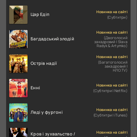
Новинка на сайті
Цар Едіп
(Субтитри)
Новинка на сайті
(Двоголосий
Багдадський злодій
закадровий | Slava
Radyk & Artymko)
Новинка на сайті
(Багатоголосий
Острів надії
закадровий |
НЛО.TV)
Новинка на сайті
Енні
(Субтитри | Netflix)
Новинка на сайті
Леді у фургоні
(Субтитри | iTunes)
Новинка на сайті
Кров і зухвальство /