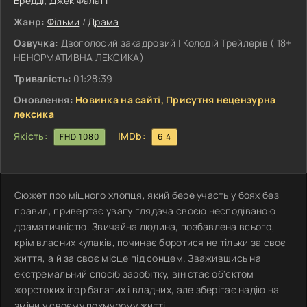
Бредді
,
Джек Фалагі
Жанр:
Фільми
/
Драма
Озвучка:
Двоголосий закадровий | Колодій Трейлерів ( 18+
НЕНОРМАТИВНА ЛЕКСИКА)
Тривалість:
01:28:39
Оновлення:
Новинка на сайті, Присутня нецензурна
лексика
Якість:
IMDb:
FHD 1080
6.4
Сюжет про міцного хлопця, який бере участь у боях без
правил, привертає увагу глядача своєю несподіваною
драматичністю. Звичайна людина, позбавлена всього,
крім власних кулаків, починає боротися не тільки за своє
життя, а й за своє місце під сонцем. Зважившись на
екстремальний спосіб заробітку, він стає об'єктом
жорстоких ігор багатих і владних, але зберігає надію на
зміни у своєму похмурому житті.