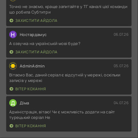
Точно не знаємо, краще запитайте у ТГ каналі цієї команди
що робила Субтитри
ЗАХИСТИТИ АЙДОЛА
Н
Ностардамус
06.07.26
А озвучка на українській мові буде?
ЗАХИСТИТИ АЙДОЛА
AdminAdmin
05.07.26
Вітаємо Вас, даний серіал є відсутній у мережі, оскільки
записів у мережі
ВІТЕР КОХАННЯ
Д
Діма
04.07.26
Адміністрація, вітаю! Чи є можливість додати на сайт
турецький серіал Не
ВІТЕР КОХАННЯ