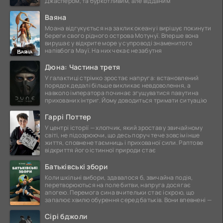
Джаспером, та буркотливим, але відданим
Ваяна
Моана відгукується на заклик океану і вирішує покинути
береги свого рідного острова Мотунуї. Вперше вона
вирушає у відкрите море у супроводі знаменитого
напівбога Мауї. На них чекає незабутня
Дюна: Частина третя
У галактиці стрімко зростає напруга: встановлений
порядок дедалі більше викликає невдоволення, а
навколо імператора починає згущуватися павутина
прихованих інтриг. Йому доводиться тримати ситуацію
Гаррі Поттер
У центрі історії — хлопчик, який зростав у звичайному
світі, не підозрюючи, що десь поруч тече зовсім інше
життя, сповнене таємниць і прихованої сили. Раптове
відкриття його істинної природи стає
Батьківські збори
Коли шкільні вибори, здавалося б, звичайна подія,
перетворюються на поле битви, напруга досягає
апогею. Перемога сина вчительки стає іскрою, що
запалює хвилю обурення серед батьків. Вони впевнені —
Сірі бджоли