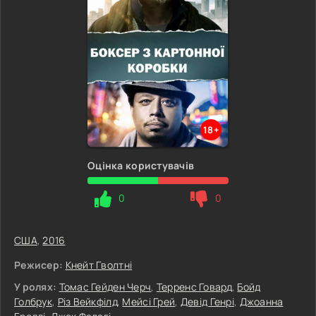
18+
Оцінка користувачів
0
0
США
,
2016
Режисер:
Кнейт Гволтні
У ролях:
Томас Гейден Черч
,
Терренс Говард
,
Бойд
Голбрук
,
Різ Вейкфілд
,
Мейсі Грей
,
Девід Генрі
,
Джоанна