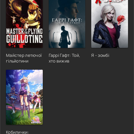
Майстер летючої
Гаррі Гафт: Той,
Я - зомбі
гільйотини
хто вижив
Кобилички: