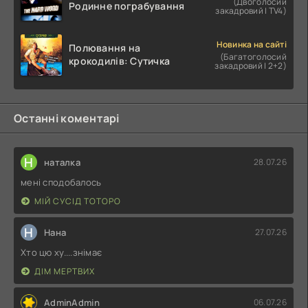
(Двоголосий
Родинне пограбування
закадровий | TV4)
Новинка на сайті
Полювання на
(Багатоголосий
крокодилів: Сутичка
закадровий | 2+2)
Останні коментарі
Н
наталка
28.07.26
мені сподобалось
МІЙ СУСІД ТОТОРО
Н
Нана
27.07.26
Хто цю ху....знімає
ДІМ МЕРТВИХ
AdminAdmin
06.07.26