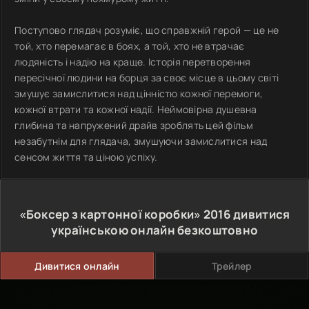
Поступово глядач розуміє, що справжній герой — це не
той, хто перемагає в боях, а той, хто не втрачає
людяність і надію на краще. Історія перетворення
пересічної людини на борця за своє місце в цьому світі
змушує замислитися над цінністю кожної перемоги,
кожної втрати та кожної надії. Неймовірна душевна
глибина та напружений драйв зроблять цей фільм
незабутнім для глядача, змушуючи замислитися над
сенсом життя та ціною успіху.
«Боксер з картонної коробки»
2016
дивитися
українською онлайн безкоштовно
Дивитися онлайн
Трейлер