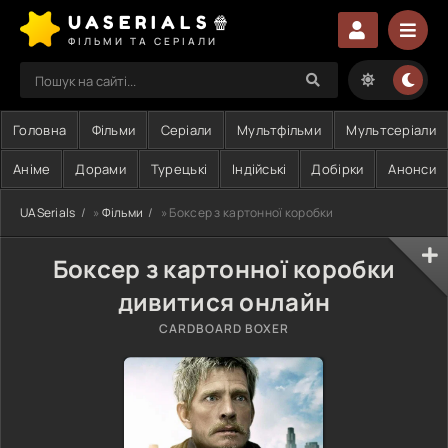
UASERIALS🍿
ФІЛЬМИ ТА СЕРІАЛИ
Головна
Фільми
Серіали
Мультфільми
Мультсеріали
Аніме
Дорами
Турецькі
Індійські
Добірки
Анонси
UASerials
»
Фільми
» Боксер з картонної коробки
Боксер з картонної коробки
дивитися онлайн
CARDBOARD BOXER