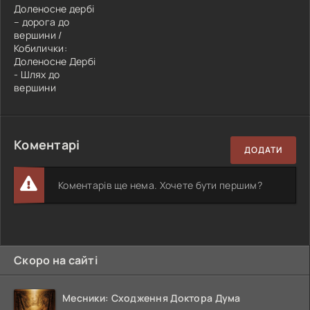
Доленосне дербі
– дорога до
вершини /
Кобилички:
Доленосне Дербі
- Шлях до
вершини
Коментарі
ДОДАТИ
Коментарів ще нема. Хочете бути першим?
Скоро на сайті
Месники: Сходження Доктора Дума