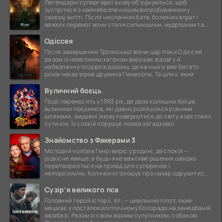
Легендарні супергерої знову об'єднуються, щоб
зустрітися з найнебезпечнішим випробуванням у
своєму житті. Після численних битв, болючих втрат і
важких перемог вони стали сильнішими, мудрішими та
ще
Одіссея
Після завершення Троянської війни цар Ітаки Одіссей
разом із невеликим загоном вирушає в довгу й
небезпечну подорож додому, де на нього вже багато
років чекає вірна дружина Пенелопа. Та шлях, який
Вуличний боєць
Події переносять у 1993 рік, де двоє колишніх бійців
вуличних поєдинків, які давно розійшлися різними
шляхами, змушені знову повернутися до світу жорстоких
сутичок. Їх спокій порушує поява загадкової
Знайомство з Факерами 3
Молодий чоловік Генрі виріс у родині, де спокій —
рідкісне явище, а будь-яке важливе рішення швидко
перетворюється на привід для суперечок і
непорозумінь. Коли він оголошує про намір одружитися,
це
Сузір’я великого пса
Головний герой історії, Хіг, — цивільний пілот, який
мешкає у постапокаліптичному Колорадо на занедбаній
авіабазі. Разом зі своїм вірним супутником, собакою