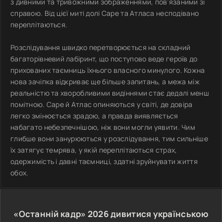
з дивними та тривожними зображеннями, пов’язаними зі
справою. Від цієї миті долі Саре та Атласа несподівано
переплітаються.
Розслідування швидко перетворюється на складний
багаторівневий лабіринт, що поступово веде героїв до
прихованих таємниць їхнього власного минулого. Кожна
нова зачіпка відкриває ще більше запитань, а межа між
реальністю та хворобливими видіннями стає дедалі менш
помітною. Саре й Атлас опиняються у світі, де довіра
легко змінюється зрадою, а правда виявляється
набагато небезпечнішою, ніж вони могли уявити. Чим
глибше вони занурюються у розслідування, тим сильніше
їх затягує темрява, у якій переплітаються страх,
одержимість і давні таємниці, здатні зруйнувати життя
обох.
«Останній кадр»
2026
дивитися українською