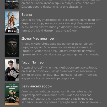
авіабазі. Разом зі своїм вірним супутником, собакою
Джаспером, та буркотливим, але відданим
Ваяна
Моана відгукується на заклик океану і вирішує покинути
береги свого рідного острова Мотунуї. Вперше вона
вирушає у відкрите море у супроводі знаменитого
напівбога Мауї. На них чекає незабутня
Дюна: Частина третя
У галактиці стрімко зростає напруга: встановлений
порядок дедалі більше викликає невдоволення, а
навколо імператора починає згущуватися павутина
прихованих інтриг. Йому доводиться тримати ситуацію
Гаррі Поттер
У центрі історії — хлопчик, який зростав у звичайному
світі, не підозрюючи, що десь поруч тече зовсім інше
життя, сповнене таємниць і прихованої сили. Раптове
відкриття його істинної природи стає
Батьківські збори
Коли шкільні вибори, здавалося б, звичайна подія,
перетворюються на поле битви, напруга досягає
апогею. Перемога сина вчительки стає іскрою, що
запалює хвилю обурення серед батьків. Вони впевнені —