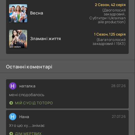
2 Сезон, 42 серія
(Двоголосий
Весна
закадровий,
Субтитри | Ukrainian
aile production)
1 Сезон, 125 серія
Зламані життя
(Багатоголосий
закадровий | 15K3)
Останні коментарі
Н
наталка
28.07.26
мені сподобалось
МІЙ СУСІД ТОТОРО
Н
Нана
27.07.26
Хто цю ху....знімає
ДІМ МЕРТВИХ