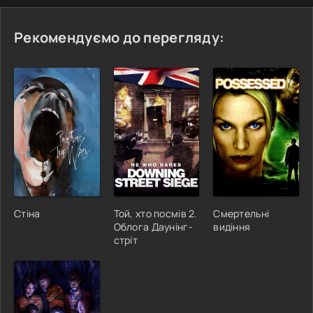
Рекомендуємо до перегляду:
Стіна
Той, хто посмів 2.
Смертельні
Облога Даунінг-
видіння
стріт