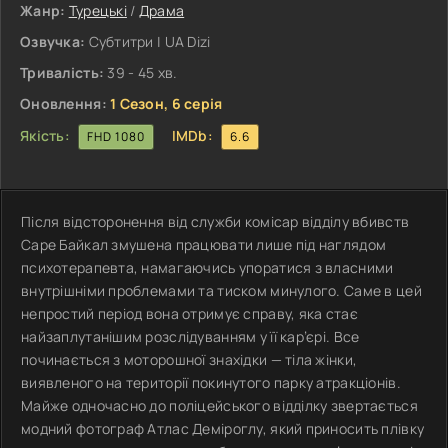
Жанр:
Турецькі
/
Драма
Озвучка:
Субтитри | UA Dizi
Тривалість:
39 - 45 хв.
Оновлення:
1 Сезон, 6 серія
Якість:
IMDb:
FHD 1080
6.6
Після відсторонення від служби комісар відділу вбивств
Саре Байкал змушена працювати лише під наглядом
психотерапевта, намагаючись упоратися з власними
внутрішніми проблемами та тиском минулого. Саме в цей
непростий період вона отримує справу, яка стає
найзаплутанішим розслідуванням у її кар’єрі. Все
починається з моторошної знахідки — тіла жінки,
виявленого на території покинутого парку атракціонів.
Майже одночасно до поліцейського відділку звертається
модний фотограф Атлас Деміроглу, який приносить плівку