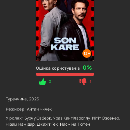
12+
0%
Оцінка користувачів
0
1
Туреччина
,
2026
Режисер:
Айтач Чичек
У ролях:
Бурчу Озберк
,
Ураз Кайгілароглу
,
Йігіт Озсенер
,
Нізам Намідар
,
Джахіт Гек
,
Насміна Тютен