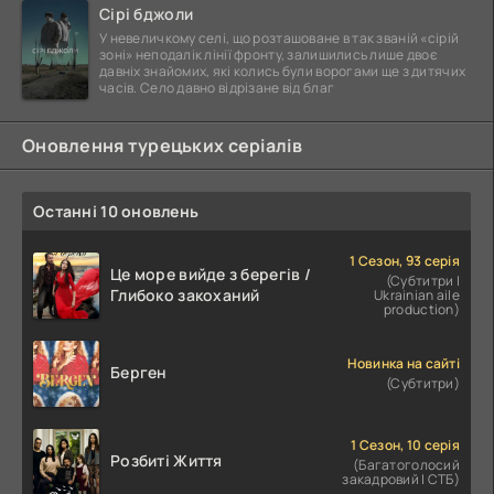
Сірі бджоли
У невеличкому селі, що розташоване в так званій «сірій
зоні» неподалік лінії фронту, залишились лише двоє
давніх знайомих, які колись були ворогами ще з дитячих
часів. Село давно відрізане від благ
Оновлення турецьких серіалів
Останні 10 оновлень
1 Сезон, 93 серія
Це море вийде з берегів /
(Субтитри |
Глибоко закоханий
Ukrainian aile
production)
Новинка на сайті
Берген
(Субтитри)
1 Сезон, 10 серія
Розбиті Життя
(Багатоголосий
закадровий | СТБ)