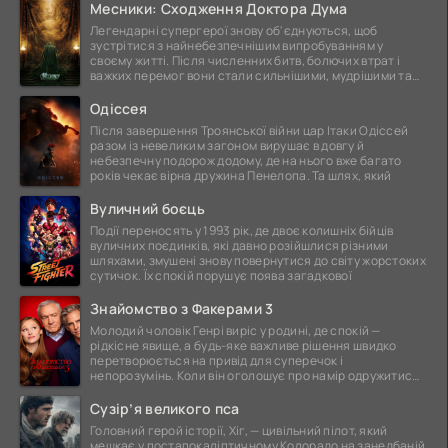
Месники: Сходження Доктора Дума
Легендарні супергерої знову об'єднуються, щоб
зустрітися з найнебезпечнішим випробуванням у
своєму житті. Після численних битв, болючих втрат і
важких перемог вони стали сильнішими, мудрішими та
ще
Одіссея
Після завершення Троянської війни цар Ітаки Одіссей
разом із невеликим загоном вирушає в довгу й
небезпечну подорож додому, де на нього вже багато
років чекає вірна дружина Пенелопа. Та шлях, який
Вуличний боєць
Події переносять у 1993 рік, де двоє колишніх бійців
вуличних поєдинків, які давно розійшлися різними
шляхами, змушені знову повернутися до світу жорстоких
сутичок. Їх спокій порушує поява загадкової
Знайомство з Факерами 3
Молодий чоловік Генрі виріс у родині, де спокій —
рідкісне явище, а будь-яке важливе рішення швидко
перетворюється на привід для суперечок і
непорозумінь. Коли він оголошує про намір одружитися,
це
Сузір’я великого пса
Головний герой історії, Хіг, — цивільний пілот, який
мешкає у постапокаліптичному Колорадо на занедбаній