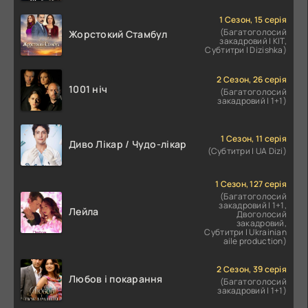
1 Сезон, 15 серія
(Багатоголосий
Жорстокий Стамбул
закадровий | КІТ,
Субтитри | Dizishka)
2 Сезон, 26 серія
1001 ніч
(Багатоголосий
закадровий | 1+1)
1 Сезон, 11 серія
Диво Лікар / Чудо-лікар
(Субтитри | UA Dizi)
1 Сезон, 127 серія
(Багатоголосий
закадровий | 1+1,
Лейла
Двоголосий
закадровий,
Субтитри | Ukrainian
aile production)
2 Сезон, 39 серія
Любов і покарання
(Багатоголосий
закадровий | 1+1)