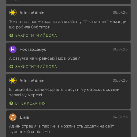
AdminAdmin
06.07.26
Точно не знаємо, краще запитайте у ТГ каналі цієї команди
що робила Субтитри
ЗАХИСТИТИ АЙДОЛА
Н
Ностардамус
06.07.26
А озвучка на українській мові буде?
ЗАХИСТИТИ АЙДОЛА
AdminAdmin
05.07.26
Вітаємо Вас, даний серіал є відсутній у мережі, оскільки
записів у мережі
ВІТЕР КОХАННЯ
Д
Діма
04.07.26
Адміністрація, вітаю! Чи є можливість додати на сайт
турецький серіал Не