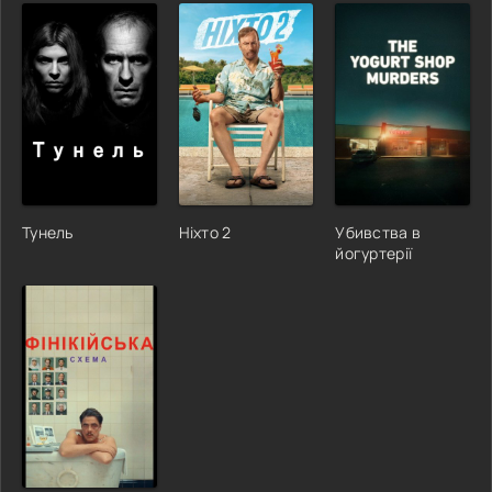
Тунель
Ніхто 2
Убивства в
йогуртерії