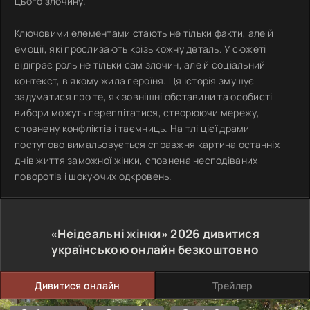
цього злочину.
Ключовими елементами стають не тільки факти, але й
емоції, які прослизають крізь кожну деталь. У сюжеті
відіграє роль не тільки сам злочин, але й соціальний
контекст, в якому жила героїня. Ця історія змушує
задуматися про те, як зовнішні обставини та особисті
вибори можуть переплітатися, створюючи мережу,
сповнену конфліктів і таємниць. На тлі цієї драми
поступово вимальовується справжня картина останніх
днів життя заможної жінки, сповнена несподіваних
поворотів і шокуючих одкровень.
«Неідеальні жінки»
2026
дивитися
українською онлайн безкоштовно
Дивитися онлайн
Трейлер