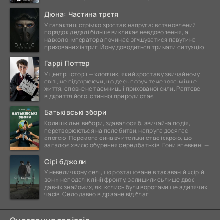
Дюна: Частина третя
У галактиці стрімко зростає напруга: встановлений
порядок дедалі більше викликає невдоволення, а
навколо імператора починає згущуватися павутина
прихованих інтриг. Йому доводиться тримати ситуацію
Гаррі Поттер
У центрі історії — хлопчик, який зростав у звичайному
світі, не підозрюючи, що десь поруч тече зовсім інше
життя, сповнене таємниць і прихованої сили. Раптове
відкриття його істинної природи стає
Батьківські збори
Коли шкільні вибори, здавалося б, звичайна подія,
перетворюються на поле битви, напруга досягає
апогею. Перемога сина вчительки стає іскрою, що
запалює хвилю обурення серед батьків. Вони впевнені —
Сірі бджоли
У невеличкому селі, що розташоване в так званій «сірій
зоні» неподалік лінії фронту, залишились лише двоє
давніх знайомих, які колись були ворогами ще з дитячих
часів. Село давно відрізане від благ
Оновлення серіалів