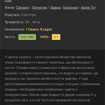
Сом
Жанр:
Серіали
/
Детектив
/
Драма
/
Кримінал
/
Apple TV+
Озвучка:
Субтитри
Тривалість:
38 - 48 хв.
Оновлення:
1 Сезон, 8 серія
Якість:
IMDb:
FHD 1080
5.7
У центрі сюжету — розслідування вбивства заможної
жінки та розкриття темних таємниць, що обтяжували її
життя. Головні герої стикаються з безліччю заплутаних
доказів і суперечливих свідчень, які ведуть їх слідами, що
вказують на таємничі аспекти життя жертви. У ході
розслідування виявляються складні стосунки з близькими
людьми, несподіваними знайомими і навіть з
конкурентами. Кожне нове відкриття додає складності у
розумінні того, хто міг бути мотивований на скоєння