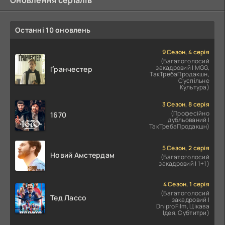
Останні 10 оновлень
9 Сезон, 4 серія
(Багатоголосий
закадровий | MGG,
Ґранчестер
ТакТребаПродакшн,
Суспільне
Культура)
3 Сезон, 8 серія
(Професійно
1670
дубльований |
ТакТребаПродакшн)
5 Сезон, 2 серія
Новий Амстердам
(Багатоголосий
закадровий | 1+1)
4 Сезон, 1 серія
(Багатоголосий
Тед Лассо
закадровий |
DniproFilm, Цікава
Ідея, Субтитри)