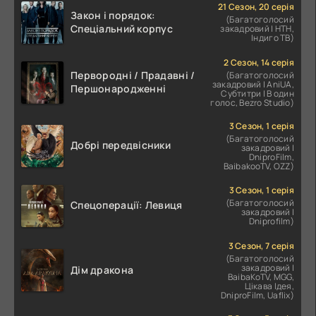
21 Сезон, 20 серія
Закон і порядок:
(Багатоголосий
Спеціальний корпус
закадровий | НТН,
Індиго ТВ)
2 Сезон, 14 серія
Первородні / Прадавні /
(Багатоголосий
закадровий | AniUA,
Першонародженні
Субтитри | В один
голос, Bezro Studio)
3 Сезон, 1 серія
(Багатоголосий
Добрі передвісники
закадровий |
DniproFilm,
BaibakooTV, OZZ)
3 Сезон, 1 серія
(Багатоголосий
Спецоперації: Левиця
закадровий |
Dniprofilm)
3 Сезон, 7 серія
(Багатоголосий
закадровий |
Дім дракона
BaibaKoTV, MGG,
Цікава Ідея,
DniproFilm, Uaflix)