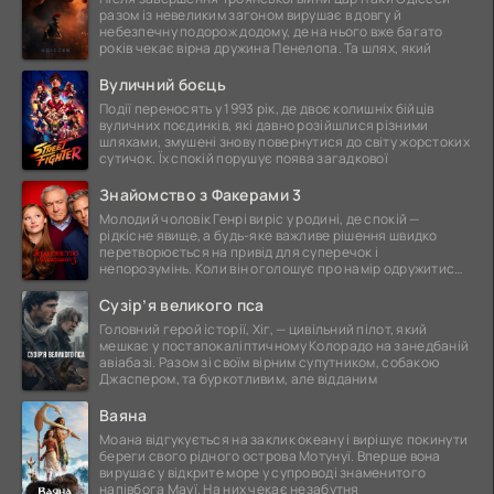
разом із невеликим загоном вирушає в довгу й
небезпечну подорож додому, де на нього вже багато
років чекає вірна дружина Пенелопа. Та шлях, який
Вуличний боєць
Події переносять у 1993 рік, де двоє колишніх бійців
вуличних поєдинків, які давно розійшлися різними
шляхами, змушені знову повернутися до світу жорстоких
сутичок. Їх спокій порушує поява загадкової
Знайомство з Факерами 3
Молодий чоловік Генрі виріс у родині, де спокій —
рідкісне явище, а будь-яке важливе рішення швидко
перетворюється на привід для суперечок і
непорозумінь. Коли він оголошує про намір одружитися,
це
Сузір’я великого пса
Головний герой історії, Хіг, — цивільний пілот, який
мешкає у постапокаліптичному Колорадо на занедбаній
авіабазі. Разом зі своїм вірним супутником, собакою
Джаспером, та буркотливим, але відданим
Ваяна
Моана відгукується на заклик океану і вирішує покинути
береги свого рідного острова Мотунуї. Вперше вона
вирушає у відкрите море у супроводі знаменитого
напівбога Мауї. На них чекає незабутня