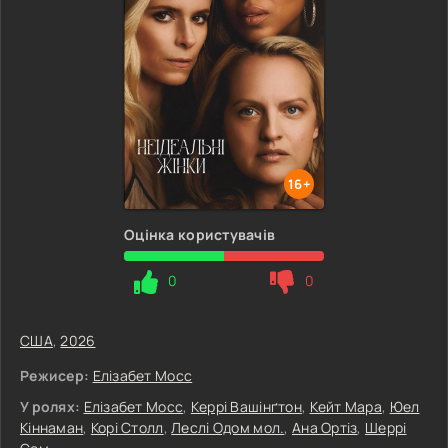
16+
Оцінка користувачів
0
0
США
,
2026
Режисер:
Елізабет Мосс
У ролях:
Елізабет Мосс
,
Керрі Вашінґтон
,
Кейт Мара
,
Юел
Кіннаман
,
Корі Столл
,
Леслі Одом мол.
,
Ана Ортіз
,
Шеррі