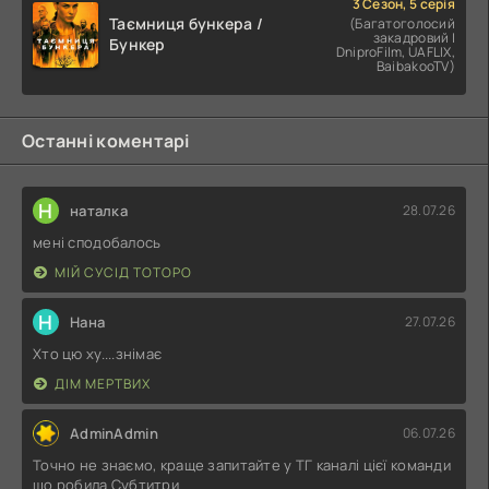
3 Сезон, 5 серія
Таємниця бункера /
(Багатоголосий
закадровий |
Бункер
DniproFilm, UAFLIX,
BaibakooTV)
Останні коментарі
Н
наталка
28.07.26
мені сподобалось
МІЙ СУСІД ТОТОРО
Н
Нана
27.07.26
Хто цю ху....знімає
ДІМ МЕРТВИХ
AdminAdmin
06.07.26
Точно не знаємо, краще запитайте у ТГ каналі цієї команди
що робила Субтитри