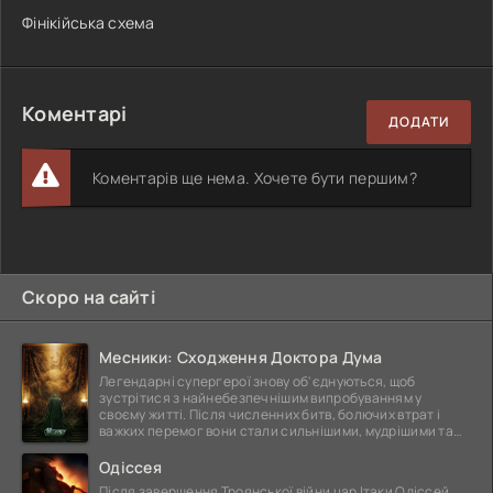
Фінікійська схема
Коментарі
ДОДАТИ
Коментарів ще нема. Хочете бути першим?
Скоро на сайті
Месники: Сходження Доктора Дума
Легендарні супергерої знову об'єднуються, щоб
зустрітися з найнебезпечнішим випробуванням у
своєму житті. Після численних битв, болючих втрат і
важких перемог вони стали сильнішими, мудрішими та
ще
Одіссея
Після завершення Троянської війни цар Ітаки Одіссей