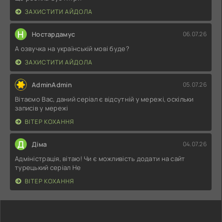
ЗАХИСТИТИ АЙДОЛА
Н
Ностардамус
06.07.26
А озвучка на українській мові буде?
ЗАХИСТИТИ АЙДОЛА
AdminAdmin
05.07.26
Вітаємо Вас, даний серіал є відсутній у мережі, оскільки
записів у мережі
ВІТЕР КОХАННЯ
Д
Діма
04.07.26
Адміністрація, вітаю! Чи є можливість додати на сайт
турецький серіал Не
ВІТЕР КОХАННЯ