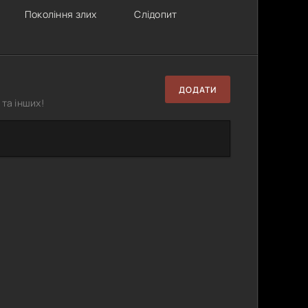
Покоління злих
Слідопит
ДОДАТИ
та інших!