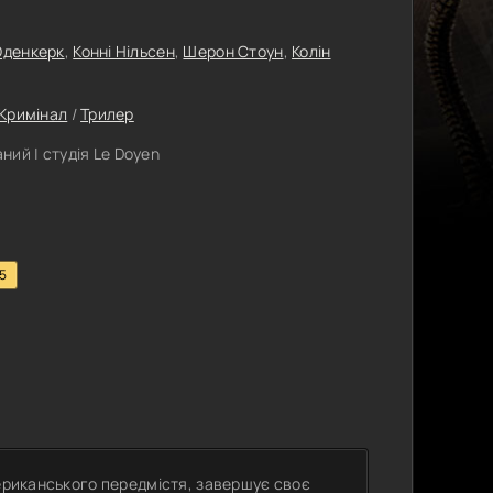
Оденкерк
,
Конні Нільсен
,
Шерон Стоун
,
Колін
Кримінал
/
Трилер
ий | студія Le Doyen
.5
мериканського передмістя, завершує своє