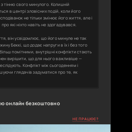
 з тінню свого минулого. Колишній
ся в центрі зловісних подій, коли його
подіванок не тільки змінює його життя, але і
про які ніхто навіть не здогадувався.
тя, він усвідомлює, що його минуле не так
ну Беккі, що додає напруги в їх і без того
 більш помітними, внутрішні конфлікти стають
нен вирішити, що для нього важливіше —
еслідують. Конфлікт між сьогоденням і
ушуючи глядачів задуматися про те, як
ою онлайн безкоштовно
НЕ ПРАЦЮЄ?