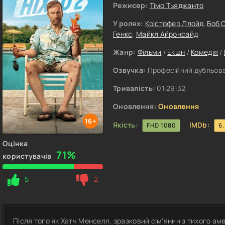
Режисер:
Тімо Тьяджанто
У ролях:
Крістофер Ллойд
,
Боб 
Генкс
,
Майкл Айронсайд
Жанр:
Фільми
/
Екшн
/
Комедія
/
Озвучка:
Професійний дубльован
Тривалість:
01:29:32
Оновлення:
Оновлення
16+
Якість:
IMDb:
FHD 1080
6
Оцінка
71%
користувачів
5
2
Після того як Хатч Менселл, зразковий сім'янин з тихого а