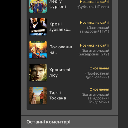
Леді у
Новинка на сайті
фургоні
(Субтитри | iTunes)
Новинка на сайті
Кров і
(Двоголосий
зухвальство
закадровий | TV4)
/ Родинне
пограбування
Новинка на сайті
Полювання
(Багатоголосий
на
закадровий | 2+2)
крокодилів:
Сутичка
Оновлення
Хранителі
(Професійний
лісу
дубльований)
Оновлення
Ти, я і
(Багатоголосий
Тоскана
закадровий |
ГайдаМайк)
Останні коментарі