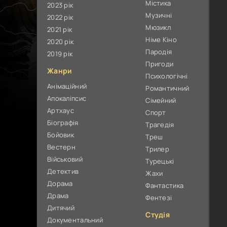
Містика
2023 рік
Музичні
2022 рік
Мюзикл
2021 рік
Німе Кіно
2020 рік
Пародія
2019 рік
Пригоди
Жанри
Психологічні
Анімаційний
Романтичний
Апокаліпсис
Сімейний
Артхаус
Спорт
Біографія
Трагедія
Бойовик
Треш
Вестерн
Трилер
Військовий
Турецькі
Детектив
Жахи
Дорама
Фантастика
Драма
Фентезі
Дитячий
Студія
Документальний