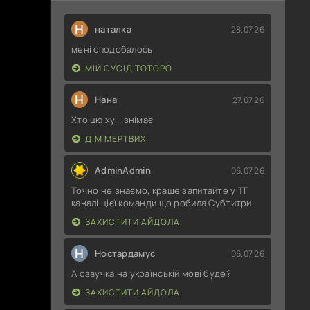
Н
наталка
28.07.26
мені сподобалось
МІЙ СУСІД ТОТОРО
Н
Нана
27.07.26
Хто цю ху....знімає
ДІМ МЕРТВИХ
AdminAdmin
06.07.26
Точно не знаємо, краще запитайте у ТГ
каналі цієї команди що робила Субтитри
ЗАХИСТИТИ АЙДОЛА
Н
Ностардамус
06.07.26
А озвучка на українській мові буде?
ЗАХИСТИТИ АЙДОЛА