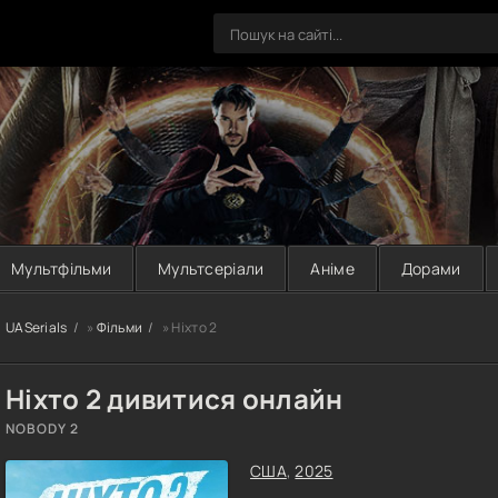
Мультфільми
Мультсеріали
Аніме
Дорами
UASerials
»
Фільми
» Ніхто 2
Ніхто 2 дивитися онлайн
NOBODY 2
США
,
2025