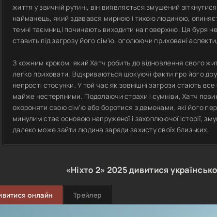
життя у звичній рутині, він виявляється змушений зіткнутися
найманець, який здавався мирною і тихою людиною, опиняєть
темні таємниці починають виходити на поверхню. Ця буря нес
ставить під загрозу його сім'ю, оголюючи приховані аспекти, 
З кожним кроком, який Хатч робить до відновлення свого жит
легко приховати. Відкриваються шокуючі факти про його дружи
непрості стосунки. У той час як зовнішні загрози стають все
майже нестерпними. Подолаючи страхи і сумніви, Хатч пови
охороняти свою сім'ю або боротися з демонами, які його пер
минулим стає основою напруженої і захоплюючої історії, зм
далеко може зайти людина заради захисту своїх близьких.
«Ніхто 2»
2025
дивитися українськ
ивитися онлайн
Трейлер