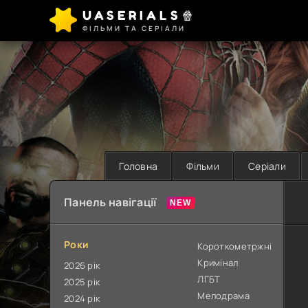
UASERIALS🍿
ФІЛЬМИ ТА СЕРІАЛИ
Головна
Фільми
Серіали
Панель навігації
Роки
Короткометржні
Кримінал
2026 рік
ЛГБТ
2025 рік
Мелодрама
2024 рік