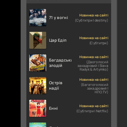
Новинка на сайті
71 у вогні
(Субтитри | destiny)
Новинка на сайті
Цар Едіп
(Субтитри)
Новинка на сайті
Багдадський
(Двоголосий
злодій
закадровий | Slava
Radyk & Artymko)
Новинка на сайті
Острів
(Багатоголосий
надії
закадровий |
НЛО.TV)
Новинка на сайті
Енні
(Субтитри | Netflix)