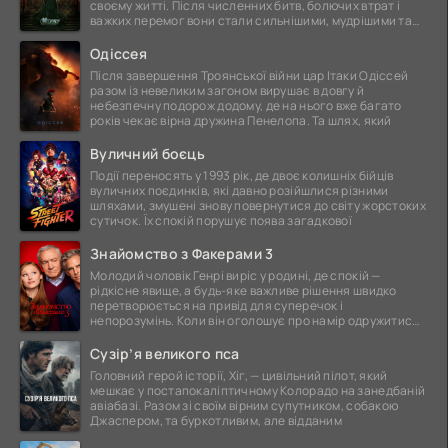
своєму житті. Після численних битв, болючих втрат і
важких перемог вони стали сильнішими, мудрішими та
ще
Одіссея
Після завершення Троянської війни цар Ітаки Одіссей
разом із невеликим загоном вирушає в довгу й
небезпечну подорож додому, де на нього вже багато
років чекає вірна дружина Пенелопа. Та шлях, який
Вуличний боєць
Події переносять у 1993 рік, де двоє колишніх бійців
вуличних поєдинків, які давно розійшлися різними
шляхами, змушені знову повернутися до світу жорстоких
сутичок. Їх спокій порушує поява загадкової
Знайомство з Факерами 3
Молодий чоловік Генрі виріс у родині, де спокій —
рідкісне явище, а будь-яке важливе рішення швидко
перетворюється на привід для суперечок і
непорозумінь. Коли він оголошує про намір одружитися,
це
Сузір’я великого пса
Головний герой історії, Хіг, — цивільний пілот, який
мешкає у постапокаліптичному Колорадо на занедбаній
авіабазі. Разом зі своїм вірним супутником, собакою
Джаспером, та буркотливим, але відданим