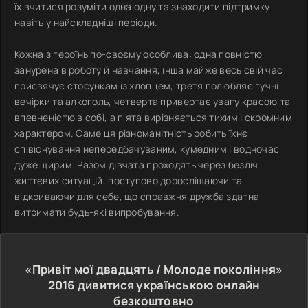
їх вчитися розуміти одна одну та знаходити підтримку
навіть у найскладніші періоди.
Кожна з героїнь по-своєму особлива: одна повністю
занурена в роботу й навчання, інша майже весь свій час
присвячує стосункам із хлопцем, третя полюбляє гучні
вечірки та алкоголь, четверта привертає увагу красою та
впевненістю в собі, а п’ята вирізняється тихим і скромним
характером. Саме ця різноманітність робить їхнє
співіснування непередбачуваним, кумедним і водночас
дуже щирим. Разом дівчата проходять через безліч
життєвих ситуацій, поступово дорослішаючи та
відкриваючи для себе, що справжня дружба здатна
витримати будь-які випробування.
«Привіт мої двадцять / Молоде покоління»
2016
дивитися українською онлайн
безкоштовно