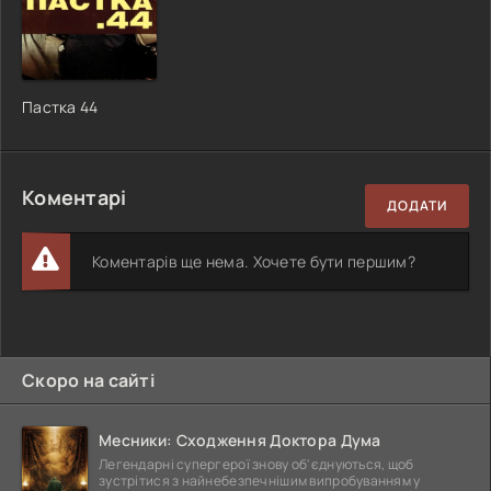
Пастка 44
Коментарі
ДОДАТИ
Коментарів ще нема. Хочете бути першим?
Скоро на сайті
Месники: Сходження Доктора Дума
Легендарні супергерої знову об'єднуються, щоб
зустрітися з найнебезпечнішим випробуванням у