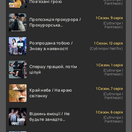
Пов'язані грою
Pantheon)
1 Сезон, 9 серія
Пропозиція прокурора /
(Субтитри |
Прокурорська
Pantheon)
пропозиція
Розпродана тобою /
1 Сезон, 12 серія
Знову в наявності
(Субтитри | Netflix)
1 Сезон, 1 серія
Спершу працюй, потім
(Субтитри |
цілуй
Pantheon)
1 Сезон, 7 серія
Край неба / На краю
(Субтитри |
світанку
Pantheon)
1 Сезон, 6 серія
Відкинь емоції / Не
(Субтитри |
будьте занадто
Pantheon)
емоційними