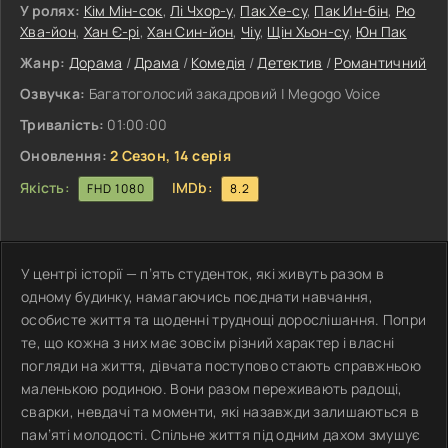
У ролях:
Кім Мін-сок
,
Лі Чхор-у
,
Пак Хе-су
,
Пак Ин-бін
,
Рю
Хва-йон
,
Хан Є-рі
,
Хан Син-йон
,
Чіу
,
Щін Хьон-су
,
Юн Пак
Жанр:
Дорама
/
Драма
/
Комедія
/
Детектив
/
Романтичний
Озвучка:
Багатоголосий закадровий | Megogo Voice
Тривалість:
01:00:00
Оновлення:
2 Сезон, 14 серія
Якість:
IMDb:
FHD 1080
8.2
У центрі історії — п’ять студенток, які живуть разом в
одному будинку, намагаючись поєднати навчання,
особисте життя та щоденні труднощі дорослішання. Попри
те, що кожна з них має зовсім різний характер і власні
погляди на життя, дівчата поступово стають справжньою
маленькою родиною. Вони разом переживають радощі,
сварки, невдачі та моменти, які назавжди залишаються в
пам’яті молодості. Спільне життя під одним дахом змушує