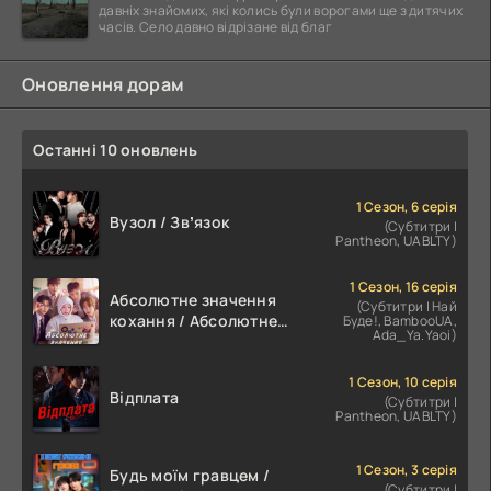
давніх знайомих, які колись були ворогами ще з дитячих
часів. Село давно відрізане від благ
Оновлення дорам
Останні 10 оновлень
1 Сезон, 6 серія
Вузол / Звʼязок
(Субтитри |
Pantheon, UABLTY)
1 Сезон, 16 серія
Абсолютне значення
(Субтитри | Най
кохання / Абсолютне
Буде!, BambooUA,
Ada_Ya.Yaoi)
значення романтики
1 Сезон, 10 серія
Відплата
(Субтитри |
Pantheon, UABLTY)
1 Сезон, 3 серія
Будь моїм гравцем /
(Субтитри |