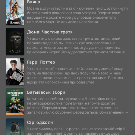
Ваяна
Моана відгукується на заклик океану і вирішує покинути
береги свого рідного острова Мотунуї. Вперше вона
вирушає у відкрите море у супроводі знаменитого
напівбога Мауї. На них чекає незабутня
Дюна: Частина третя
У галактиці стрімко зростає напруга: встановлений
порядок дедалі більше викликає невдоволення, а
навколо імператора починає згущуватися павутина
прихованих інтриг. Йому доводиться тримати ситуацію
Гаррі Поттер
У центрі історії — хлопчик, який зростав у звичайному
світі, не підозрюючи, що десь поруч тече зовсім інше
життя, сповнене таємниць і прихованої сили. Раптове
відкриття його істинної природи стає
Батьківські збори
Коли шкільні вибори, здавалося б, звичайна подія,
перетворюються на поле битви, напруга досягає
апогею. Перемога сина вчительки стає іскрою, що
запалює хвилю обурення серед батьків. Вони впевнені —
Сірі бджоли
У невеличкому селі, що розташоване в так званій «сірій
зоні» неподалік лінії фронту, залишились лише двоє