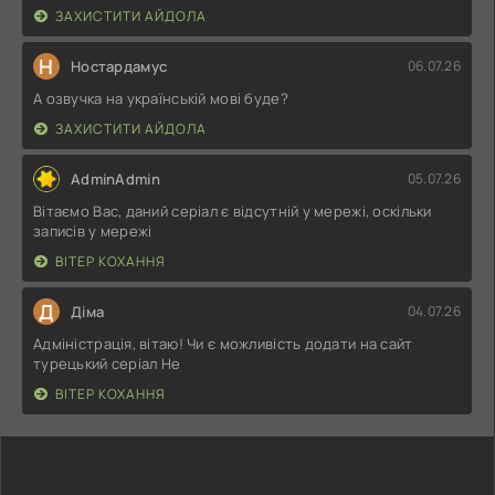
ЗАХИСТИТИ АЙДОЛА
Н
Ностардамус
06.07.26
А озвучка на українській мові буде?
ЗАХИСТИТИ АЙДОЛА
AdminAdmin
05.07.26
Вітаємо Вас, даний серіал є відсутній у мережі, оскільки
записів у мережі
ВІТЕР КОХАННЯ
Д
Діма
04.07.26
Адміністрація, вітаю! Чи є можливість додати на сайт
турецький серіал Не
ВІТЕР КОХАННЯ