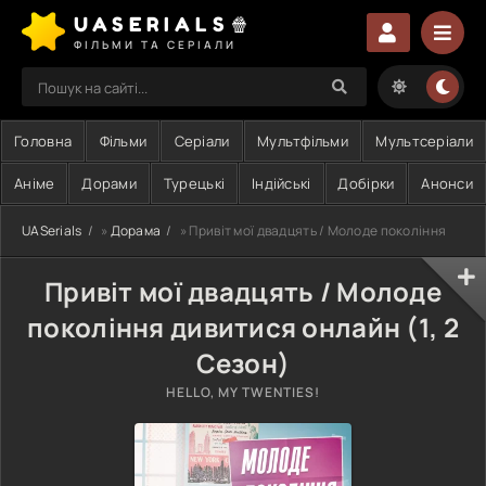
UASERIALS🍿
ФІЛЬМИ ТА СЕРІАЛИ
Головна
Фільми
Серіали
Мультфільми
Мультсеріали
Аніме
Дорами
Турецькі
Індійські
Добірки
Анонси
UASerials
»
Дорама
» Привіт мої двадцять / Молоде покоління
Привіт мої двадцять / Молоде
покоління дивитися онлайн (1, 2
Сезон)
HELLO, MY TWENTIES!