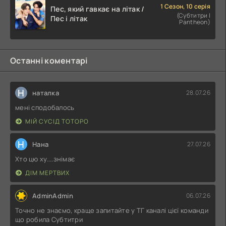
1 Сезон, 10 серія
Пес, який гавкає на літак /
(Субтитри |
Пес і літак
Pantheon)
Останні коментарі
Н
наталка
28.07.26
мені сподобалось
МІЙ СУСІД ТОТОРО
Н
Нана
27.07.26
Хто цю ху....знімає
ДІМ МЕРТВИХ
AdminAdmin
06.07.26
Точно не знаємо, краще запитайте у ТГ каналі цієї команди
що робила Субтитри