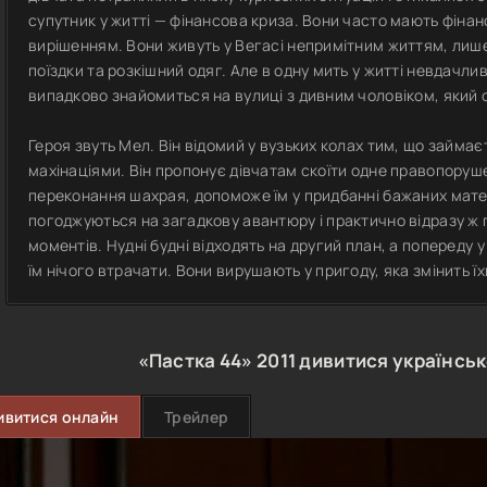
супутник у житті — фінансова криза. Вони часто мають фінанс
вирішенням. Вони живуть у Вегасі непримітним життям, лише
поїздки та розкішний одяг. Але в одну мить у житті невдачли
випадково знайомиться на вулиці з дивним чоловіком, який о
Героя звуть Мел. Він відомий у вузьких колах тим, що займ
махінаціями. Він пропонує дівчатам скоїти одне правопоруше
переконання шахрая, допоможе їм у придбанні бажаних мате
погоджуються на загадкову авантюру і практично відразу ж 
моментів. Нудні будні відходять на другий план, а попереду 
їм нічого втрачати. Вони вирушають у пригоду, яка змінить їхн
«Пастка 44»
2011
дивитися українсь
ивитися онлайн
Трейлер