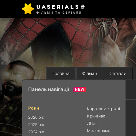
UASERIALS🍿
ФІЛЬМИ ТА СЕРІАЛИ
Головна
Фільми
Серіали
Панель навігації
Роки
Короткометржні
Кримінал
2026 рік
ЛГБТ
2025 рік
Мелодрама
2024 рік