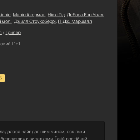
ілліс
,
Малін Акерман
,
Ніккі Рід
,
Дебора Енн Уолл
,
і мол.
,
Джилл Стоуксберрі
,
П.Дж. Маршалл
л
/
Трилер
вий | 1+1
.6
 складалося найвдалішим чином, оскільки
з безглуздими випадками. Їхній постійний