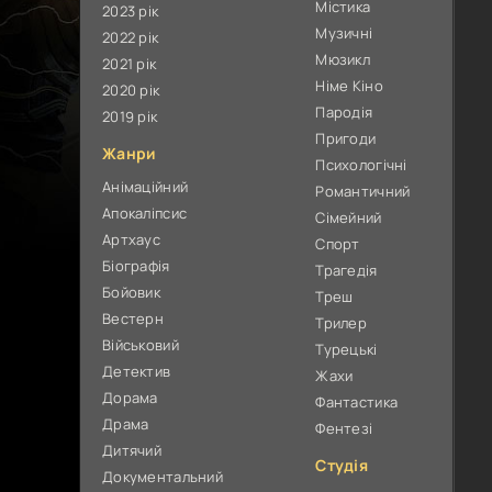
Містика
2023 рік
Музичні
2022 рік
Мюзикл
2021 рік
Німе Кіно
2020 рік
Пародія
2019 рік
Пригоди
Жанри
Психологічні
Анімаційний
Романтичний
Апокаліпсис
Сімейний
Артхаус
Спорт
Біографія
Трагедія
Бойовик
Треш
Вестерн
Трилер
Військовий
Турецькі
Детектив
Жахи
Дорама
Фантастика
Драма
Фентезі
Дитячий
Студія
Документальний