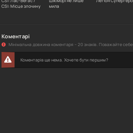
CSІ: Лас-Вегас /
Шікіморі не лише
Легіон Супергеро
CSI: Місце злочину
мила
Коментарі
Мінімальна довжина коментаря – 20 знаків. Поважайте себе 
Коментарів ще нема. Хочете бути першим?