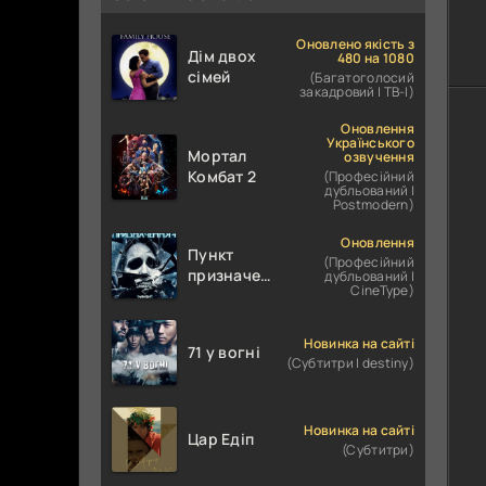
Оновлено якість з
Дім двох
480 на 1080
сімей
(Багатоголосий
закадровий | ТВ-І)
Оновлення
Українського
Мортал
озвучення
Комбат 2
(Професійний
дубльований |
Postmodern)
Оновлення
Пункт
(Професійний
призначення
дубльований |
CineType)
4
Новинка на сайті
71 у вогні
(Субтитри | destiny)
Новинка на сайті
Цар Едіп
(Субтитри)