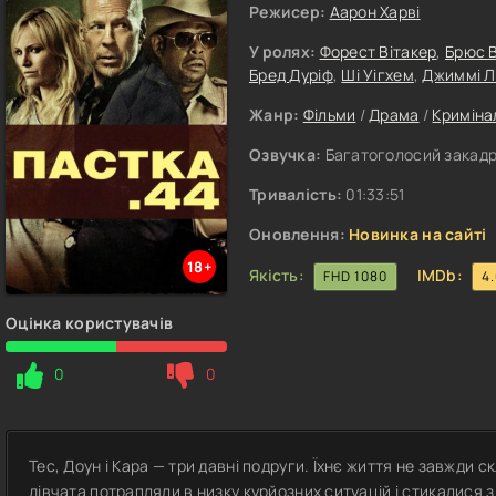
Режисер:
Аарон Харві
У ролях:
Форест Вітакер
,
Брюс В
Бред Дуріф
,
Ші Уігхем
,
Джиммі Л
Жанр:
Фільми
/
Драма
/
Криміна
Озвучка:
Багатоголосий закадро
Тривалість:
01:33:51
Оновлення:
Новинка на сайті
18+
Якість:
IMDb:
FHD 1080
4
Оцінка користувачів
0
0
Тес, Доун і Кара — три давні подруги. Їхнє життя не завжди
дівчата потрапляли в низку курйозних ситуацій і стикалися 