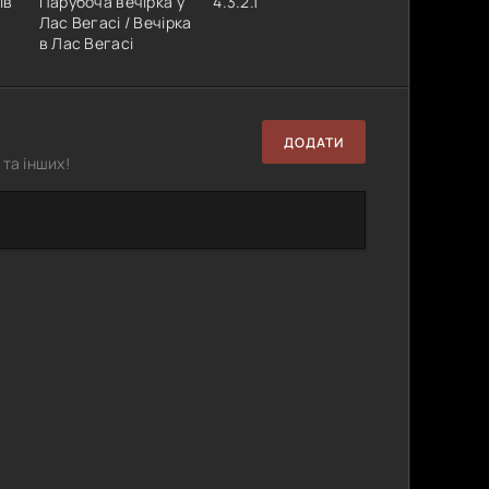
їв
Парубоча вечірка у
4.3.2.1
Лас Вегасі / Вечірка
в Лас Вегасі
ДОДАТИ
та інших!