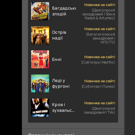
Новинка на сайті
Багдадський
(Двоголосий
злодій
закадровий | Slava
Radyk & Artymko)
Новинка на сайті
Острів
(Багатоголосий
надії
закадровий |
НЛО.TV)
Новинка на сайті
Енні
(Субтитри | Netflix)
Леді у
Новинка на сайті
фургоні
(Субтитри | iTunes)
Новинка на сайті
Кров і
(Двоголосий
зухвальство
закадровий | TV4)
/ Родинне
пограбування