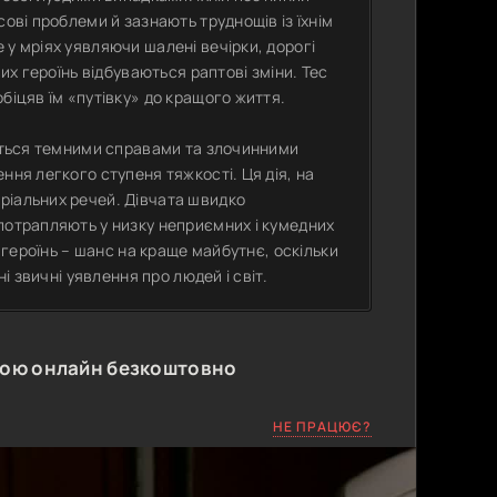
ові проблеми й зазнають труднощів із їхнім
 у мріях уявляючи шалені вечірки, дорогі
вих героїнь відбуваються раптові зміни. Тес
біцяв їм «путівку» до кращого життя.
ається темними справами та злочинними
ння легкого ступеня тяжкості. Ця дія, на
ріальних речей. Дівчата швидко
потрапляють у низку неприємних і кумедних
у героїнь – шанс на краще майбутнє, оскільки
і звичні уявлення про людей і світ.
кою онлайн безкоштовно
НЕ ПРАЦЮЄ?