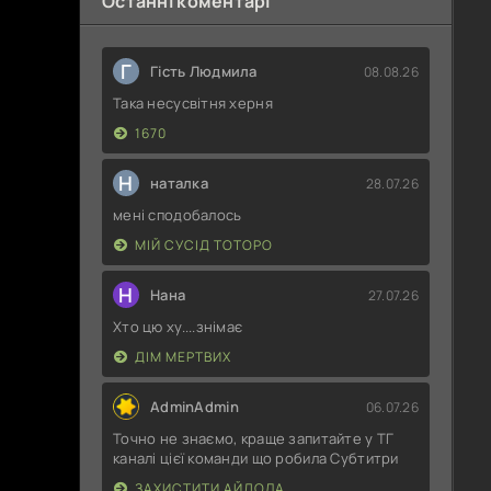
Останні коментарі
Г
Гість Людмила
08.08.26
Така несусвітня херня
1670
Н
наталка
28.07.26
мені сподобалось
МІЙ СУСІД ТОТОРО
Н
Нана
27.07.26
Хто цю ху....знімає
ДІМ МЕРТВИХ
AdminAdmin
06.07.26
Точно не знаємо, краще запитайте у ТГ
каналі цієї команди що робила Субтитри
ЗАХИСТИТИ АЙДОЛА