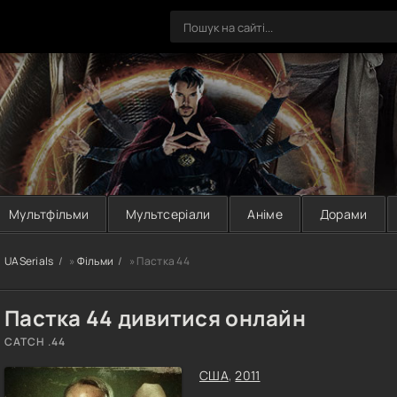
Мультфільми
Мультсеріали
Аніме
Дорами
UASerials
»
Фільми
» Пастка 44
Пастка 44 дивитися онлайн
CATCH .44
США
,
2011