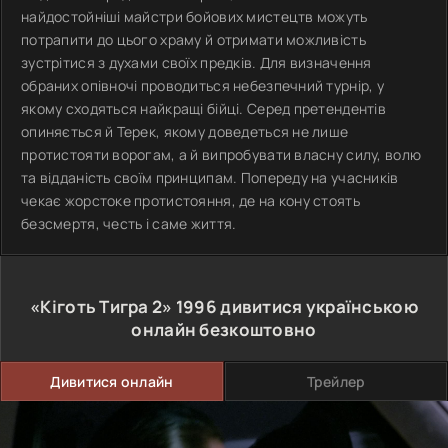
найдостойніші майстри бойових мистецтв можуть
потрапити до цього храму й отримати можливість
зустрітися з духами своїх предків. Для визначення
обраних опівночі проводиться небезпечний турнір, у
якому сходяться найкращі бійці. Серед претендентів
опиняється й Терек, якому доведеться не лише
протистояти ворогам, а й випробувати власну силу, волю
та відданість своїм принципам. Попереду на учасників
чекає жорстоке протистояння, де на кону стоять
безсмертя, честь і саме життя.
«Кіготь Тигра 2»
1996
дивитися українською
онлайн безкоштовно
Дивитися онлайн
Трейлер