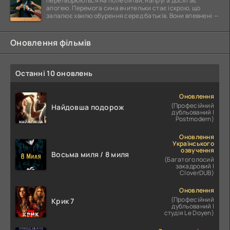
перетворюються на поле битви, напруга досягає
апогею. Перемога сина вчительки стає іскрою, що
запалює хвилю обурення серед батьків. Вони впевнені —
Оновлення фільмів
Останні 10 оновлень
Оновлення
(Професійний
Найдовша подорож
дубльований |
Postmodern)
Оновлення
Українського
озвучення
Восьма миля / 8 миля
(Багатоголосий
закадровий |
CloverDUB)
Оновлення
(Професійний
Крик 7
дубльований |
студія Le Doyen)