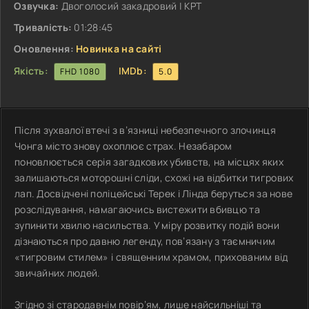
Озвучка:
Двоголосий закадровий | КРТ
Тривалість:
01:28:45
Оновлення:
Новинка на сайті
Якість:
IMDb:
FHD 1080
5.0
Після зухвалої втечі з в’язниці небезпечного злочинця
Чонга місто знову охоплює страх. Незабаром
поновлюється серія загадкових убивств, на місцях яких
залишаються моторошні сліди, схожі на відбитки тигрових
лап. Досвідчені поліцейські Терек і Лінда беруться за нове
розслідування, намагаючись вистежити вбивцю та
зупинити хвилю насильства. У міру розвитку подій вони
дізнаються про давню легенду, пов’язану з таємничим
«тигровим стилем» і священним храмом, прихованим від
звичайних людей.
Згідно зі стародавнім повір’ям, лише найсильніші та