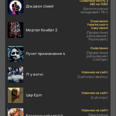
Оновлено якість з
480 на 1080
Дім двох сімей
(Багатоголосий
закадровий | ТВ-І)
Оновлення
Українського
озвучення
Мортал Комбат 2
(Професійний
дубльований |
Postmodern)
Оновлення
(Професійний
Пункт призначення 4
дубльований |
CineType)
Новинка на сайті
71 у вогні
(Субтитри | destiny)
Новинка на сайті
Цар Едіп
(Субтитри)
Новинка на сайті
(Двоголосий
Багдадський злодій