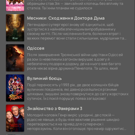
обранцем став Зія — звичайний хлопець без впливу та
статків. Та їхнім планам не судилося
Месники: Сходження Доктора Дума
Легендарні супергерої знову об'єднуються, щоб
зустрітися з найнебезпечнішим випробуванням у
своєму житті. Після численних битв, болючих втрат і
важких перемог вони стали сильнішими, мудрішими та
ще
Одіссея
Після завершення Троянської війни цар Ітаки Одіссей
разом із невеликим загоном вирушає в довгу й
небезпечну подорож додому, де на нього вже багато
років чекає вірна дружина Пенелопа. Та шлях, який
Вуличний боєць
Події переносять у 1993 рік, де двоє колишніх бійців
вуличних поєдинків, які давно розійшлися різними
шляхами, змушені знову повернутися до світу жорстоких
сутичок. Їх спокій порушує поява загадкової
Знайомство з Факерами 3
Молодий чоловік Генрі виріс у родині, де спокій —
рідкісне явище, а будь-яке важливе рішення швидко
перетворюється на привід для суперечок і
непорозумінь. Коли він оголошує про намір одружитися,
це