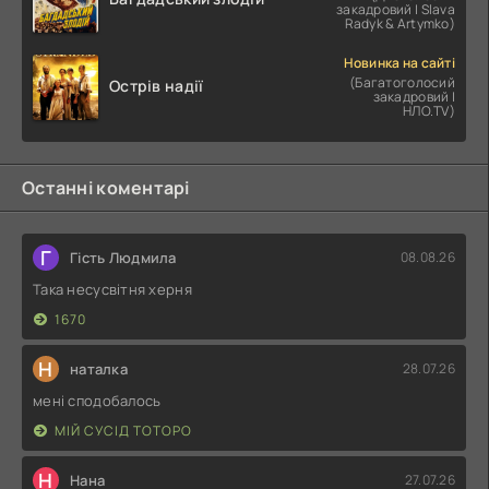
закадровий | Slava
Radyk & Artymko)
Новинка на сайті
(Багатоголосий
Острів надії
закадровий |
НЛО.TV)
Останні коментарі
Г
Гість Людмила
08.08.26
Така несусвітня херня
1670
Н
наталка
28.07.26
мені сподобалось
МІЙ СУСІД ТОТОРО
Н
Нана
27.07.26