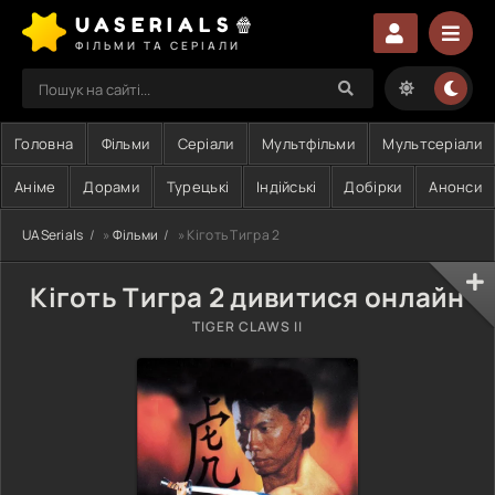
UASERIALS🍿
ФІЛЬМИ ТА СЕРІАЛИ
Головна
Фільми
Серіали
Мультфільми
Мультсеріали
Аніме
Дорами
Турецькі
Індійські
Добірки
Анонси
UASerials
»
Фільми
» Кіготь Тигра 2
Кіготь Тигра 2 дивитися онлайн
TIGER CLAWS II