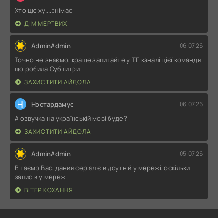
Хто цю ху....знімає
ДІМ МЕРТВИХ
AdminAdmin
06.07.26
Точно не знаємо, краще запитайте у ТГ каналі цієї команди
що робила Субтитри
ЗАХИСТИТИ АЙДОЛА
Н
Ностардамус
06.07.26
А озвучка на українській мові буде?
ЗАХИСТИТИ АЙДОЛА
AdminAdmin
05.07.26
Вітаємо Вас, даний серіал є відсутній у мережі, оскільки
записів у мережі
ВІТЕР КОХАННЯ