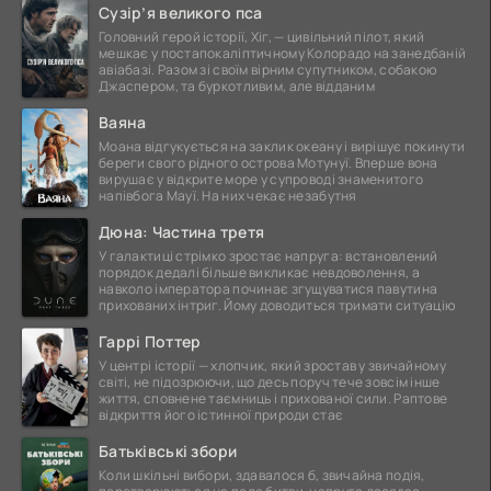
Сузір’я великого пса
Головний герой історії, Хіг, — цивільний пілот, який
мешкає у постапокаліптичному Колорадо на занедбаній
авіабазі. Разом зі своїм вірним супутником, собакою
Джаспером, та буркотливим, але відданим
Ваяна
Моана відгукується на заклик океану і вирішує покинути
береги свого рідного острова Мотунуї. Вперше вона
вирушає у відкрите море у супроводі знаменитого
напівбога Мауї. На них чекає незабутня
Дюна: Частина третя
У галактиці стрімко зростає напруга: встановлений
порядок дедалі більше викликає невдоволення, а
навколо імператора починає згущуватися павутина
прихованих інтриг. Йому доводиться тримати ситуацію
Гаррі Поттер
У центрі історії — хлопчик, який зростав у звичайному
світі, не підозрюючи, що десь поруч тече зовсім інше
життя, сповнене таємниць і прихованої сили. Раптове
відкриття його істинної природи стає
Батьківські збори
Коли шкільні вибори, здавалося б, звичайна подія,