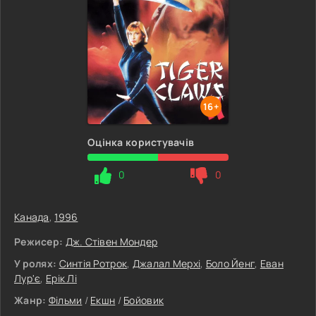
16+
Оцінка користувачів
0
0
Канада
,
1996
Режисер:
Дж. Стівен Мондер
У ролях:
Синтія Ротрок
,
Джалал Мерхі
,
Боло Йенг
,
Еван
Лур'є
,
Ерік Лі
Жанр:
Фільми
/
Екшн
/
Бойовик