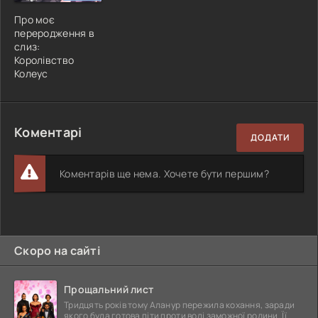
Про моє
переродження в
слиз:
Королівство
Колеус
Коментарі
ДОДАТИ
Коментарів ще нема. Хочете бути першим?
Скоро на сайті
Прощальний лист
Тридцять років тому Аланур пережила кохання, заради
якого була готова піти проти волі заможної родини. Її