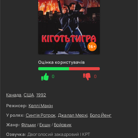
16+
Оцінка користувачів
0
0
Канада
,
США
,
1992
Режисер:
Келлі Макін
У ролях:
Синтія Ротрок
,
Джалал Мерхі
,
Боло Йенг
Жанр:
Фільми
/
Екшн
/
Бойовик
Озвучка:
Двоголосий закадровий | КРТ