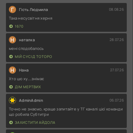
Г
Гість Людмила
08.08.26
Така несусвітня херня
1670
Н
наталка
28.07.26
мені сподобалось
МІЙ СУСІД ТОТОРО
Н
Нана
27.07.26
Хто цю ху....знімає
ДІМ МЕРТВИХ
AdminAdmin
06.07.26
Точно не знаємо, краще запитайте у ТГ каналі цієї команди
що робила Субтитри
ЗАХИСТИТИ АЙДОЛА