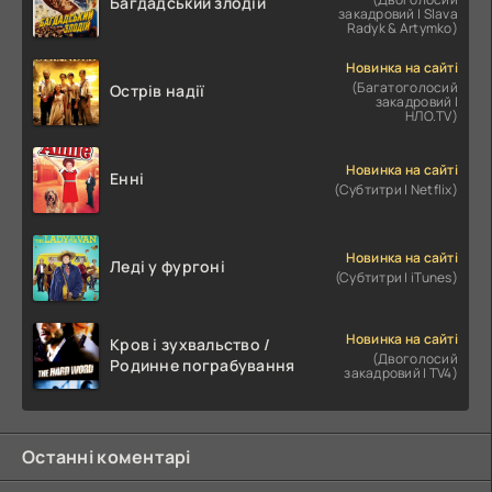
Багдадський злодій
закадровий | Slava
Radyk & Artymko)
Новинка на сайті
(Багатоголосий
Острів надії
закадровий |
НЛО.TV)
Новинка на сайті
Енні
(Субтитри | Netflix)
Новинка на сайті
Леді у фургоні
(Субтитри | iTunes)
Новинка на сайті
Кров і зухвальство /
(Двоголосий
Родинне пограбування
закадровий | TV4)
Останні коментарі