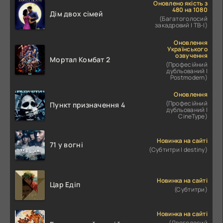
Оновлено якість з
480 на 1080
Дім двох сімей
(Багатоголосий
закадровий | ТВ-І)
Оновлення
Українського
озвучення
Мортал Комбат 2
(Професійний
дубльований |
Postmodern)
Оновлення
(Професійний
Пункт призначення 4
дубльований |
CineType)
Новинка на сайті
71 у вогні
(Субтитри | destiny)
Новинка на сайті
Цар Едіп
(Субтитри)
Новинка на сайті
(Двоголосий