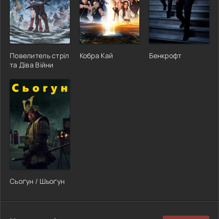
Повелитель стріл
Кобра Кай
Бенкрофт
та Діва Війни
Сьоґун / Шьоґун