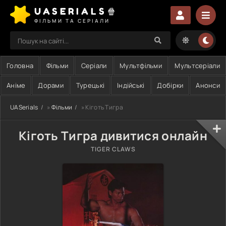
UASERIALS🍿
ФІЛЬМИ ТА СЕРІАЛИ
Головна
Фільми
Серіали
Мультфільми
Мультсеріали
Аніме
Дорами
Турецькі
Індійські
Добірки
Анонси
UASerials
»
Фільми
» Кіготь Тигра
Кіготь Тигра дивитися онлайн
TIGER CLAWS