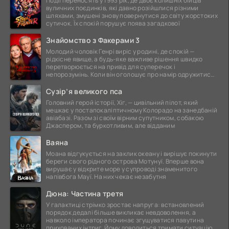
Події переносять у 1993 рік, де двоє колишніх бійців
вуличних поєдинків, які давно розійшлися різними
шляхами, змушені знову повернутися до світу жорстоких
сутичок. Їх спокій порушує поява загадкової
Знайомство з Факерами 3
Молодий чоловік Генрі виріс у родині, де спокій —
рідкісне явище, а будь-яке важливе рішення швидко
перетворюється на привід для суперечок і
непорозумінь. Коли він оголошує про намір одружитися,
це
Сузір’я великого пса
Головний герой історії, Хіг, — цивільний пілот, який
мешкає у постапокаліптичному Колорадо на занедбаній
авіабазі. Разом зі своїм вірним супутником, собакою
Джаспером, та буркотливим, але відданим
Ваяна
Моана відгукується на заклик океану і вирішує покинути
береги свого рідного острова Мотунуї. Вперше вона
вирушає у відкрите море у супроводі знаменитого
напівбога Мауї. На них чекає незабутня
Дюна: Частина третя
У галактиці стрімко зростає напруга: встановлений
порядок дедалі більше викликає невдоволення, а
навколо імператора починає згущуватися павутина
прихованих інтриг. Йому доводиться тримати ситуацію