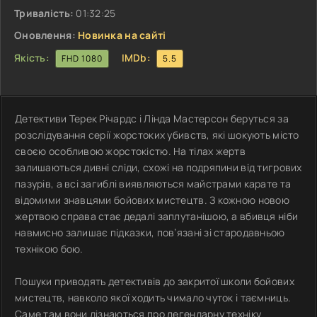
Тривалість:
01:32:25
Оновлення:
Новинка на сайті
Якість:
IMDb:
FHD 1080
5.5
Детективи Терек Річардс і Лінда Мастерсон беруться за
розслідування серії жорстоких убивств, які шокують місто
своєю особливою жорстокістю. На тілах жертв
залишаються дивні сліди, схожі на подряпини від тигрових
пазурів, а всі загиблі виявляються майстрами карате та
відомими знавцями бойових мистецтв. З кожною новою
жертвою справа стає дедалі заплутанішою, а вбивця ніби
навмисно залишає підказки, пов’язані зі стародавньою
технікою бою.
Пошуки приводять детективів до закритої школи бойових
мистецтв, навколо якої ходить чимало чуток і таємниць.
Саме там вони дізнаються про легендарну техніку