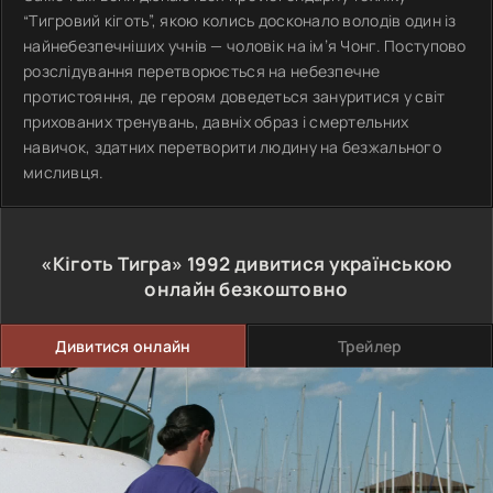
“Тигровий кіготь”, якою колись досконало володів один із
найнебезпечніших учнів — чоловік на ім’я Чонг. Поступово
розслідування перетворюється на небезпечне
протистояння, де героям доведеться зануритися у світ
прихованих тренувань, давніх образ і смертельних
навичок, здатних перетворити людину на безжального
мисливця.
«Кіготь Тигра»
1992
дивитися українською
онлайн безкоштовно
Дивитися онлайн
Трейлер