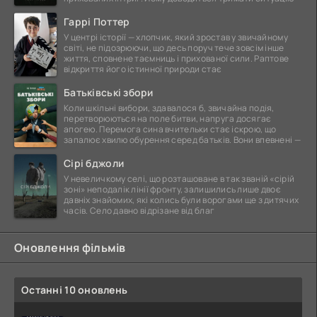
Гаррі Поттер
У центрі історії — хлопчик, який зростав у звичайному
світі, не підозрюючи, що десь поруч тече зовсім інше
життя, сповнене таємниць і прихованої сили. Раптове
відкриття його істинної природи стає
Батьківські збори
Коли шкільні вибори, здавалося б, звичайна подія,
перетворюються на поле битви, напруга досягає
апогею. Перемога сина вчительки стає іскрою, що
запалює хвилю обурення серед батьків. Вони впевнені —
Сірі бджоли
У невеличкому селі, що розташоване в так званій «сірій
зоні» неподалік лінії фронту, залишились лише двоє
давніх знайомих, які колись були ворогами ще з дитячих
часів. Село давно відрізане від благ
Оновлення фільмів
Останні 10 оновлень