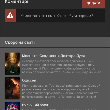
Коментарі
ДОДАТИ
Коментарів ще нема. Хочете бути першим?
Скоро на сайті
Месники: Сходження Доктора Дума
Легендарні супергерої знову об'єднуються, щоб
зустрітися з найнебезпечнішим випробуванням у
своєму житті. Після численних битв, болючих втрат і
важких перемог вони стали сильнішими, мудрішими та
ще
Одіссея
Після завершення Троянської війни цар Ітаки Одіссей
разом із невеликим загоном вирушає в довгу й
небезпечну подорож додому, де на нього вже багато
років чекає вірна дружина Пенелопа. Та шлях, який
Вуличний боєць