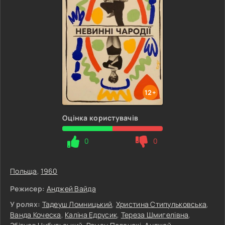
12+
Оцінка користувачів
0
0
Польща
,
1960
Режисер:
Анджей Вайда
У ролях:
Тадеуш Ломницький
,
Христина Стипульковська
,
Ванда Коческа
,
Каліна Едрусик
,
Тереза ​​Шмигелівна
,