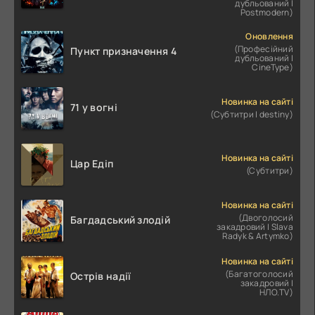
дубльований |
Postmodern)
Оновлення
(Професійний
Пункт призначення 4
дубльований |
CineType)
Новинка на сайті
71 у вогні
(Субтитри | destiny)
Новинка на сайті
Цар Едіп
(Субтитри)
Новинка на сайті
(Двоголосий
Багдадський злодій
закадровий | Slava
Radyk & Artymko)
Новинка на сайті
(Багатоголосий
Острів надії
закадровий |
НЛО.TV)