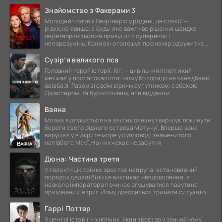
Знайомство з Факерами 3
Молодий чоловік Генрі виріс у родині, де спокій —
рідкісне явище, а будь-яке важливе рішення швидко
перетворюється на привід для суперечок і
непорозумінь. Коли він оголошує про намір одружитися,
це
Сузір’я великого пса
Головний герой історії, Хіг, — цивільний пілот, який
мешкає у постапокаліптичному Колорадо на занедбаній
авіабазі. Разом зі своїм вірним супутником, собакою
Джаспером, та буркотливим, але відданим
Ваяна
Моана відгукується на заклик океану і вирішує покинути
береги свого рідного острова Мотунуї. Вперше вона
вирушає у відкрите море у супроводі знаменитого
напівбога Мауї. На них чекає незабутня
Дюна: Частина третя
У галактиці стрімко зростає напруга: встановлений
порядок дедалі більше викликає невдоволення, а
навколо імператора починає згущуватися павутина
прихованих інтриг. Йому доводиться тримати ситуацію
Гаррі Поттер
У центрі історії — хлопчик, який зростав у звичайному