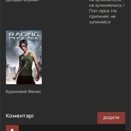
не зупиняючись /
Поп-зірка: Не
припиняй, не
зупиняйся
Бурхливий Фенікс
Коментарі
ДОДАТИ