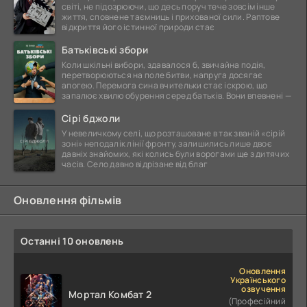
світі, не підозрюючи, що десь поруч тече зовсім інше
життя, сповнене таємниць і прихованої сили. Раптове
відкриття його істинної природи стає
Батьківські збори
Коли шкільні вибори, здавалося б, звичайна подія,
перетворюються на поле битви, напруга досягає
апогею. Перемога сина вчительки стає іскрою, що
запалює хвилю обурення серед батьків. Вони впевнені —
Сірі бджоли
У невеличкому селі, що розташоване в так званій «сірій
зоні» неподалік лінії фронту, залишились лише двоє
давніх знайомих, які колись були ворогами ще з дитячих
часів. Село давно відрізане від благ
Оновлення фільмів
Останні 10 оновлень
Оновлення
Українського
озвучення
Мортал Комбат 2
(Професійний