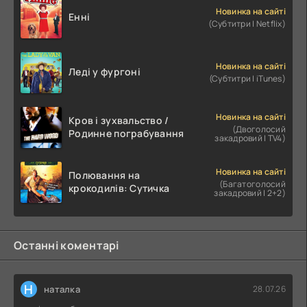
Новинка на сайті
Енні
(Субтитри | Netflix)
Новинка на сайті
Леді у фургоні
(Субтитри | iTunes)
Новинка на сайті
Кров і зухвальство /
(Двоголосий
Родинне пограбування
закадровий | TV4)
Новинка на сайті
Полювання на
(Багатоголосий
крокодилів: Сутичка
закадровий | 2+2)
Останні коментарі
Н
наталка
28.07.26