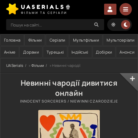
UASERIALS🍿
ФІЛЬМИ ТА СЕРІАЛИ
Головна
Фільми
Серіали
Мультфільми
Мультсеріали
Аніме
Дорами
Турецькі
Індійські
Добірки
Анонси
UASerials
»
Фільми
» Невинні чародії
Невинні чародії дивитися
онлайн
INNOCENT SORCERERS / NIEWINNI CZARODZIEJE