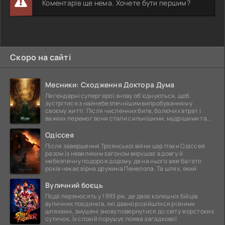
Коментарів ще нема. Хочете бути першим?
Скоро на сайті
Месники: Сходження Доктора Дума
Легендарні супергерої знову об'єднуються, щоб
зустрітися з найнебезпечнішим випробуванням у
своєму житті. Після численних битв, болючих втрат і
важких перемог вони стали сильнішими, мудрішими та
ще
Одіссея
Після завершення Троянської війни цар Ітаки Одіссей
разом із невеликим загоном вирушає в довгу й
небезпечну подорож додому, де на нього вже багато
років чекає вірна дружина Пенелопа. Та шлях, який
Вуличний боєць
Події переносять у 1993 рік, де двоє колишніх бійців
вуличних поєдинків, які давно розійшлися різними
шляхами, змушені знову повернутися до світу жорстоких
сутичок. Їх спокій порушує поява загадкової