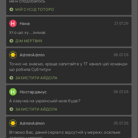
мені сподобалось
МІЙ СУСІД ТОТОРО
Н
Нана
27.07.26
Хто цю ху....знімає
ДІМ МЕРТВИХ
AdminAdmin
06.07.26
Точно не знаємо, краще запитайте у ТГ каналі цієї команди
що робила Субтитри
ЗАХИСТИТИ АЙДОЛА
Н
Ностардамус
06.07.26
А озвучка на українській мові буде?
ЗАХИСТИТИ АЙДОЛА
AdminAdmin
05.07.26
Вітаємо Вас, даний серіал є відсутній у мережі, оскільки
записів у мережі