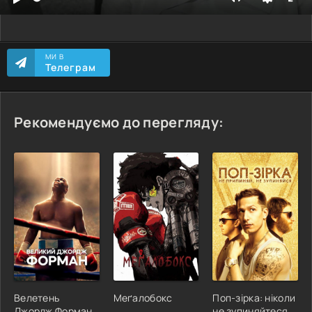
МИ В
Телеграм
Рекомендуємо до перегляду:
Велетень
Меґалобокс
Поп-зірка: ніколи
Джордж Форман
не зупиняйтеся,