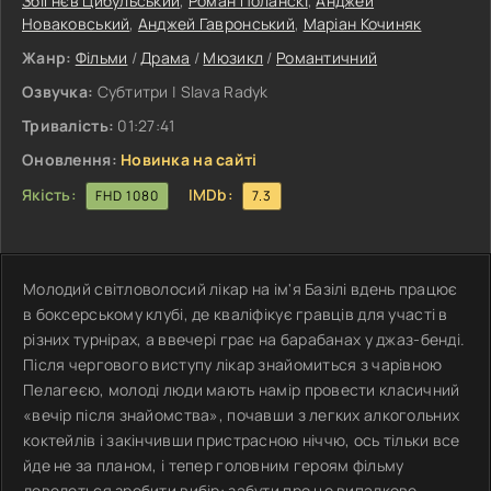
Збігнєв Цибульський
,
Роман Поланскі
,
Анджей
Новаковський
,
Анджей Гавронський
,
Маріан Кочиняк
Жанр:
Фільми
/
Драма
/
Мюзикл
/
Романтичний
Озвучка:
Субтитри | Slava Radyk
Тривалість:
01:27:41
Оновлення:
Новинка на сайті
Якість:
IMDb:
FHD 1080
7.3
Молодий світловолосий лікар на ім'я Базілі вдень працює
в боксерському клубі, де кваліфікує гравців для участі в
різних турнірах, а ввечері грає на барабанах у джаз-бенді.
Після чергового виступу лікар знайомиться з чарівною
Пелагеєю, молоді люди мають намір провести класичний
«вечір після знайомства», почавши з легких алкогольних
коктейлів і закінчивши пристрасною ніччю, ось тільки все
йде не за планом, і тепер головним героям фільму
доведеться зробити вибір: забути про це випадкове