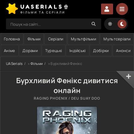
UASERIALS🍿
ФІЛЬМИ ТА СЕРІАЛИ
Головна
Фільми
Серіали
Мультфільми
Мультсеріали
Аніме
Дорами
Турецькі
Індійські
Добірки
Анонси
UASerials
»
Фільми
» Бурхливий Фенікс
Бурхливий Фенікс дивитися
онлайн
RAGING PHOENIX / DEU SUAY DOO