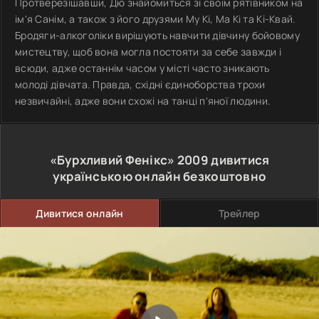
Протверезішавши, Дю знайомиться зі своїм рятівником на
ім'я Санім, а також з його друзями Му Кі, Ма Кі та Кі-Квай.
Бродяги-алкоголіки вирішують навчити дівчину бойовому
мистецтву, щоб вона могла постояти за себе завжди і
всюди, адже останнім часом у місті часто зникають
молоді дівчата. Правда, східні єдиноборства трохи
незвичайні, адже вони схожі на танці п'яної людини.
«Бурхливий Фенікс»
2009
дивитися
українською онлайн безкоштовно
Дивитися онлайн
Трейлер