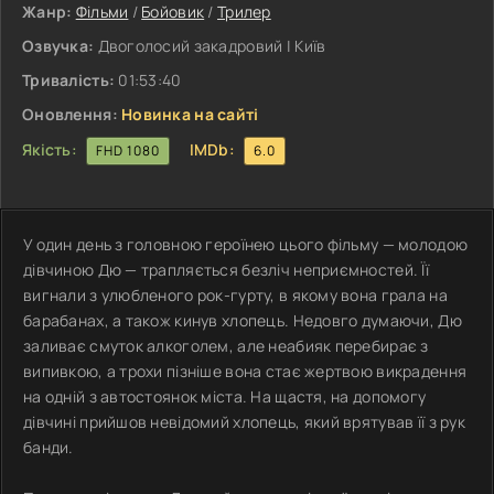
Жанр:
Фільми
/
Бойовик
/
Трилер
Озвучка:
Двоголосий закадровий | Київ
Тривалість:
01:53:40
Оновлення:
Новинка на сайті
Якість:
IMDb:
FHD 1080
6.0
У один день з головною героїнею цього фільму — молодою
дівчиною Дю — трапляється безліч неприємностей. Її
вигнали з улюбленого рок-гурту, в якому вона грала на
барабанах, а також кинув хлопець. Недовго думаючи, Дю
заливає смуток алкоголем, але неабияк перебирає з
випивкою, а трохи пізніше вона стає жертвою викрадення
на одній з автостоянок міста. На щастя, на допомогу
дівчині прийшов невідомий хлопець, який врятував її з рук
банди.