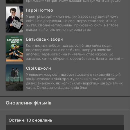
прихованих інтриг. Йому доводиться тримати ситуацію
Гаррі Поттер
У центрі історії — хлопчик, який зростав у звичайному
світі, не підозрюючи, що десь поруч тече зовсім інше
життя, сповнене таємниць і прихованої сили. Раптове
відкриття його істинної природи стає
Батьківські збори
Коли шкільні вибори, здавалося б, звичайна подія,
перетворюються на поле битви, напруга досягає
апогею. Перемога сина вчительки стає іскрою, що
запалює хвилю обурення серед батьків. Вони впевнені —
Сірі бджоли
У невеличкому селі, що розташоване в так званій «сірій
зоні» неподалік лінії фронту, залишились лише двоє
давніх знайомих, які колись були ворогами ще з дитячих
часів. Село давно відрізане від благ
Оновлення фільмів
Останні 10 оновлень