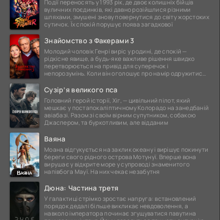
Події переносять у 1993 рік, де двоє колишніх бійців
вуличних поєдинків, які давно розійшлися різними
шляхами, змушені знову повернутися до світу жорстоких
сутичок. Їх спокій порушує поява загадкової
Знайомство з Факерами 3
Молодий чоловік Генрі виріс у родині, де спокій —
рідкісне явище, а будь-яке важливе рішення швидко
перетворюється на привід для суперечок і
непорозумінь. Коли він оголошує про намір одружитися,
це
Сузір’я великого пса
Головний герой історії, Хіг, — цивільний пілот, який
мешкає у постапокаліптичному Колорадо на занедбаній
авіабазі. Разом зі своїм вірним супутником, собакою
Джаспером, та буркотливим, але відданим
Ваяна
Моана відгукується на заклик океану і вирішує покинути
береги свого рідного острова Мотунуї. Вперше вона
вирушає у відкрите море у супроводі знаменитого
напівбога Мауї. На них чекає незабутня
Дюна: Частина третя
У галактиці стрімко зростає напруга: встановлений
порядок дедалі більше викликає невдоволення, а
навколо імператора починає згущуватися павутина