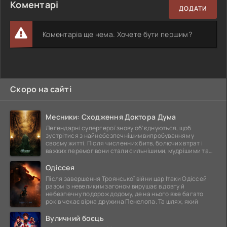
Коментарі
ДОДАТИ
Коментарів ще нема. Хочете бути першим?
Скоро на сайті
Месники: Сходження Доктора Дума
Легендарні супергерої знову об'єднуються, щоб
зустрітися з найнебезпечнішим випробуванням у
своєму житті. Після численних битв, болючих втрат і
важких перемог вони стали сильнішими, мудрішими та
ще
Одіссея
Після завершення Троянської війни цар Ітаки Одіссей
разом із невеликим загоном вирушає в довгу й
небезпечну подорож додому, де на нього вже багато
років чекає вірна дружина Пенелопа. Та шлях, який
Вуличний боєць