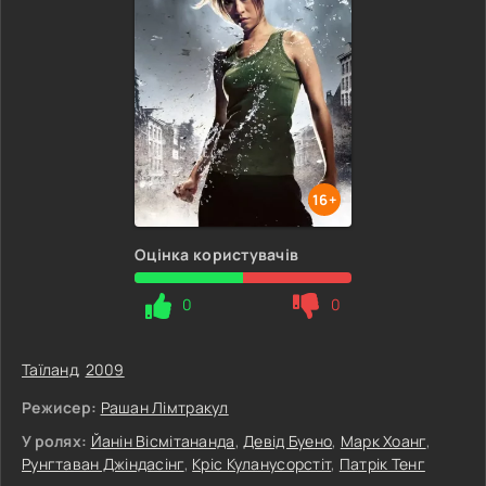
16+
Оцінка користувачів
0
0
Таїланд
,
2009
Режисер:
Рашан Лімтракул
У ролях:
Йанін Вісмітананда
,
Девід Буено
,
Марк Хоанг
,
Рунгтаван Джіндасінг
,
Кріс Куланусорстіт
,
Патрік Тенг