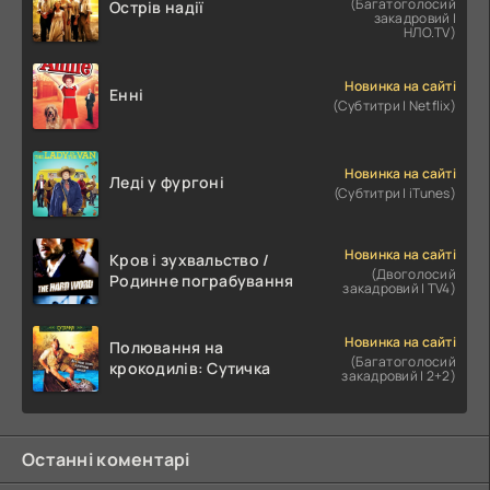
(Багатоголосий
Острів надії
закадровий |
НЛО.TV)
Новинка на сайті
Енні
(Субтитри | Netflix)
Новинка на сайті
Леді у фургоні
(Субтитри | iTunes)
Новинка на сайті
Кров і зухвальство /
(Двоголосий
Родинне пограбування
закадровий | TV4)
Новинка на сайті
Полювання на
(Багатоголосий
крокодилів: Сутичка
закадровий | 2+2)
Останні коментарі