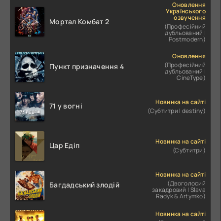
Оновлення
Українського
озвучення
Мортал Комбат 2
(Професійний
дубльований |
Postmodern)
Оновлення
(Професійний
Пункт призначення 4
дубльований |
CineType)
Новинка на сайті
71 у вогні
(Субтитри | destiny)
Новинка на сайті
Цар Едіп
(Субтитри)
Новинка на сайті
(Двоголосий
Багдадський злодій
закадровий | Slava
Radyk & Artymko)
Новинка на сайті