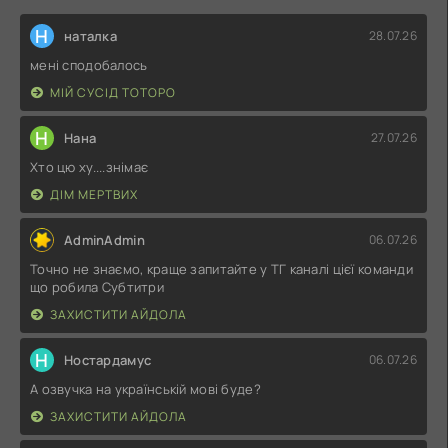
Н
наталка
28.07.26
мені сподобалось
МІЙ СУСІД ТОТОРО
Н
Нана
27.07.26
Хто цю ху....знімає
ДІМ МЕРТВИХ
AdminAdmin
06.07.26
Точно не знаємо, краще запитайте у ТГ каналі цієї команди
що робила Субтитри
ЗАХИСТИТИ АЙДОЛА
Н
Ностардамус
06.07.26
А озвучка на українській мові буде?
ЗАХИСТИТИ АЙДОЛА