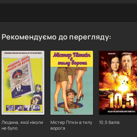
Рекомендуємо до перегляду:
Людина, якої ніколи
Містер Піткін в тилу
10,5 балів
не було
ворога