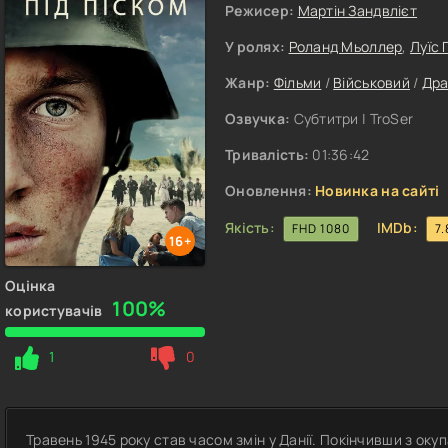
Режисер:
Мартін Зандвлієт
У ролях:
Роланд Мьоллер
,
Луїс
Жанр:
Фільми
/
Військовий
/
Др
Озвучка:
Субтитри | TroSer
Тривалість:
01:36:42
Оновлення:
Новинка на сайті
Якість:
IMDb:
FHD 1080
7.
16+
Оцінка
100%
користувачів
1
0
Травень 1945 року став часом змін у Данії. Покінчивши з оку