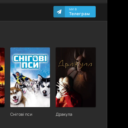
МИ В
Телеграм
Снігові пси
Дракула