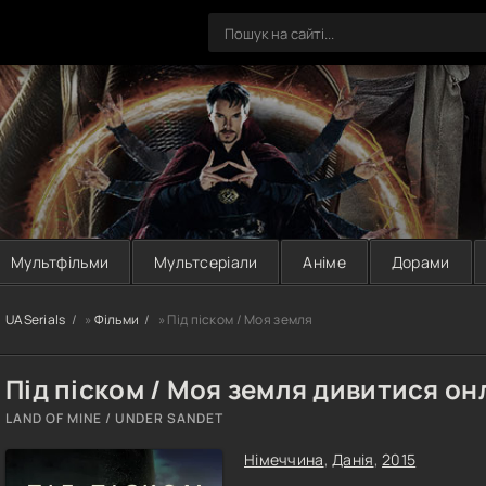
Мультфільми
Мультсеріали
Аніме
Дорами
UASerials
»
Фільми
» Під піском / Моя земля
Під піском / Моя земля дивитися о
LAND OF MINE / UNDER SANDET
Німеччина
,
Данія
,
2015