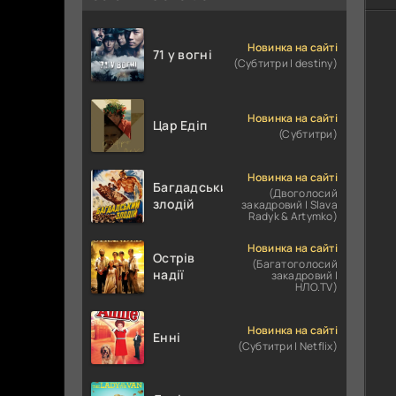
Новинка на сайті
71 у вогні
(Субтитри | destiny)
Новинка на сайті
Цар Едіп
(Субтитри)
Новинка на сайті
Багдадський
(Двоголосий
злодій
закадровий | Slava
Radyk & Artymko)
Новинка на сайті
Острів
(Багатоголосий
надії
закадровий |
НЛО.TV)
Новинка на сайті
Енні
(Субтитри | Netflix)