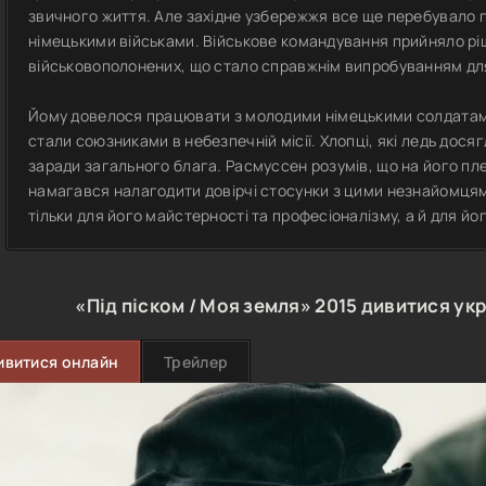
звичного життя. Але західне узбережжя все ще перебувало п
німецькими військами. Військове командування прийняло р
військовополонених, що стало справжнім випробуванням д
Йому довелося працювати з молодими німецькими солдатами,
стали союзниками в небезпечній місії. Хлопці, які ледь дос
заради загального блага. Расмуссен розумів, що на його пле
намагався налагодити довірчі стосунки з цими незнайомцям
тільки для його майстерності та професіоналізму, а й для йо
«Під піском / Моя земля»
2015
дивитися ук
ивитися онлайн
Трейлер