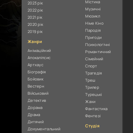
Містика
2023 рік
Музичні
2022 рік
Мюзикл
2021 рік
Німе Кіно
2020 рік
Пародія
2019 рік
Пригоди
Жанри
Психологічні
Анімаційний
Романтичний
Апокаліпсис
Сімейний
Артхаус
Спорт
Біографія
Трагедія
Бойовик
Треш
Вестерн
Трилер
Військовий
Турецькі
Детектив
Жахи
Дорама
Фантастика
Драма
Фентезі
Дитячий
Студія
Документальний