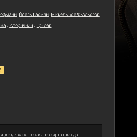
 Гофманн
,
Йоель Басман
,
Міккель Бое Фьольсгор
ама
/
Історичний
/
Трилер
8
пацією, країна почала повертатися до