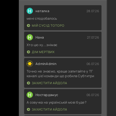
Н
наталка
28.07.26
мені сподобалось
МІЙ СУСІД ТОТОРО
Н
Нана
27.07.26
Хто цю ху....знімає
ДІМ МЕРТВИХ
AdminAdmin
06.07.26
Точно не знаємо, краще запитайте у ТГ
каналі цієї команди що робила Субтитри
ЗАХИСТИТИ АЙДОЛА
Н
Ностардамус
06.07.26
А озвучка на українській мові буде?
ЗАХИСТИТИ АЙДОЛА