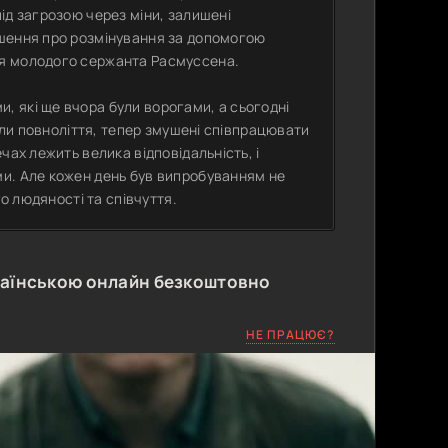
ід загрозою через міни, залишені
ішення про розмінування за допомогою
ля молодого сержанта Расмуссена.
 які ще вчора були ворогами, а сьогодні
ягли повноліття, тепер змушені співпрацювати
чах лежить велика відповідальність, і
и. Але кожен день був випробуванням не
го людяності та співчуття.
раїнською онлайн безкоштовно
НЕ ПРАЦЮЄ?