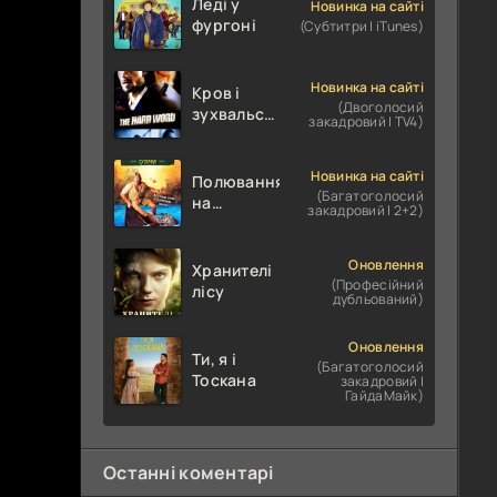
Леді у
Новинка на сайті
фургоні
(Субтитри | iTunes)
Новинка на сайті
Кров і
(Двоголосий
зухвальство
закадровий | TV4)
/ Родинне
пограбування
Новинка на сайті
Полювання
(Багатоголосий
на
закадровий | 2+2)
крокодилів:
Сутичка
Оновлення
Хранителі
(Професійний
лісу
дубльований)
Оновлення
Ти, я і
(Багатоголосий
Тоскана
закадровий |
ГайдаМайк)
Останні коментарі