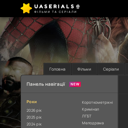
UASERIALS🍿
ФІЛЬМИ ТА СЕРІАЛИ
Головна
Фільми
Серіали
Панель навігації
Роки
Короткометржні
Кримінал
2026 рік
ЛГБТ
2025 рік
Мелодрама
2024 рік