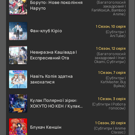
Боруто: Нове покоління
(Багатоголосий
закадровий |
Наруто
FanWoxUA, Bamboo
Anime)
1 Сезон, 10 серія
Фан-клуб Кіріо
(Субтитри |
AniTube)
1 Сезон, 12 серія
Невиразна Кашівада І
(Багатоголосий
Експресивний Ота
закадровий | Inari
Okami, Субтитри)
1 Сезон, 7 серія
Навіть Копія здатна
(Субтитри |
закохатися
KatMaster, Від
Вуйка)
1 Сезон, 3 серія
Кулак Полярної зірки:
(Субтитри | Робота
ХОКУТО НО КЕН / Кулак
голосом)
Північної Зорі
1 Сезон, 20 серія
Блукач Кеншін
(Субтитри | Anime
Classic)