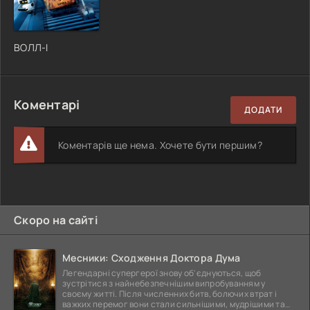
ВОЛЛ-І
Коментарі
ДОДАТИ
Коментарів ще нема. Хочете бути першим?
Скоро на сайті
Месники: Сходження Доктора Дума
Легендарні супергерої знову об'єднуються, щоб
зустрітися з найнебезпечнішим випробуванням у
своєму житті. Після численних битв, болючих втрат і
важких перемог вони стали сильнішими, мудрішими та