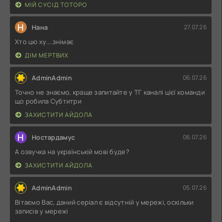
МІЙ СУСІД ТОТОРО
Н
Нана
27.07.26
Хто цю ху....знімає
ДІМ МЕРТВИХ
AdminAdmin
06.07.26
Точно не знаємо, краще запитайте у ТГ каналі цієї команди
що робила Субтитри
ЗАХИСТИТИ АЙДОЛА
Н
Ностардамус
06.07.26
А озвучка на українській мові буде?
ЗАХИСТИТИ АЙДОЛА
AdminAdmin
05.07.26
Вітаємо Вас, даний серіал є відсутній у мережі, оскільки
записів у мережі