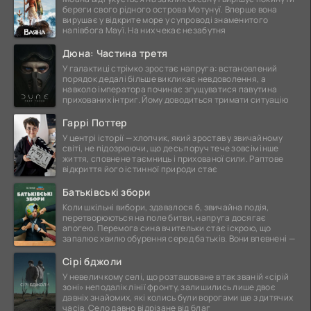
береги свого рідного острова Мотунуї. Вперше вона
вирушає у відкрите море у супроводі знаменитого
напівбога Мауї. На них чекає незабутня
Дюна: Частина третя
У галактиці стрімко зростає напруга: встановлений
порядок дедалі більше викликає невдоволення, а
навколо імператора починає згущуватися павутина
прихованих інтриг. Йому доводиться тримати ситуацію
Гаррі Поттер
У центрі історії — хлопчик, який зростав у звичайному
світі, не підозрюючи, що десь поруч тече зовсім інше
життя, сповнене таємниць і прихованої сили. Раптове
відкриття його істинної природи стає
Батьківські збори
Коли шкільні вибори, здавалося б, звичайна подія,
перетворюються на поле битви, напруга досягає
апогею. Перемога сина вчительки стає іскрою, що
запалює хвилю обурення серед батьків. Вони впевнені —
Сірі бджоли
У невеличкому селі, що розташоване в так званій «сірій
зоні» неподалік лінії фронту, залишились лише двоє
давніх знайомих, які колись були ворогами ще з дитячих
часів. Село давно відрізане від благ