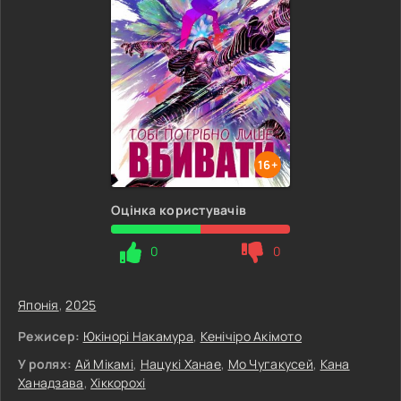
16+
Оцінка користувачів
0
0
Японія
,
2025
Режисер:
Юкінорі Накамура
,
Кенічіро Акімото
У ролях:
Ай Мікамі
,
Нацукі Ханае
,
Мо Чугакусей
,
Кана
Ханадзава
,
Хіккорохі