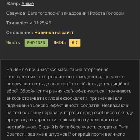
Жанр:
Аніме
Озвучка:
Багатоголосий закадровий | Робота Голосом
Тривалість:
01:25:46
Оновлення:
Новинка на сайті
Якість:
IMDb:
FHD 1080
6.7
На Землю починається масштабне вторгнення
інопланетних істот рослинного походження, що мають
високу здатність до адаптації та стійкість до традиційної
зброї. Збройні сили різних країн об’єднуються і починають
використовувати силові екзоскелети, призначені для
підвищення бойової ефективності солдатів. Незважаючи
на технологічну перевагу, втрати серед особового складу
продовжують зростати, а лінія фронту залишається
нестабільною. В одній із битв бере участь солдатка Рита
Вратаскі, задіяна в штурмовій операції проти великого