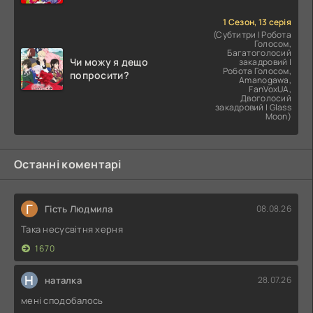
1 Сезон, 13 серія
(Субтитри | Робота
Голосом,
Багатоголосий
Чи можу я дещо
закадровий |
Робота Голосом,
попросити?
Amanogawa,
FanVoxUA,
Двоголосий
закадровий | Glass
Moon)
Останні коментарі
Г
Гість Людмила
08.08.26
Така несусвітня херня
1670
Н
наталка
28.07.26
мені сподобалось