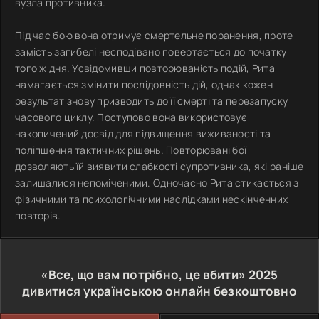
вузла противника.
Під час бою вона отримує смертельне поранення, проте
замість загибелі несподівано повертається до початку
того ж дня. Усвідомивши повторюваність подій, Рита
намагається змінити послідовність дій, однак кожен
результат знову призводить до її смерті та перезапуску
часового циклу. Поступово вона використовує
накопичений досвід для підвищення виживаності та
поліпшення тактичних рішень. Повторювані бої
дозволяють їй виявити слабкості супротивника, які раніше
залишалися непоміченими. Одночасно Рита стикається з
фізичними та психологічними наслідками нескінченних
повторів.
«Все, що вам потрібно, це вбити»
2025
дивитися українською онлайн безкоштовно