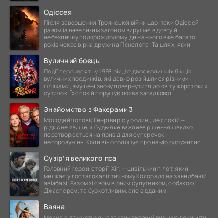
ще
Одіссея
Після завершення Троянської війни цар Ітаки Одіссей
разом із невеликим загоном вирушає в довгу й
небезпечну подорож додому, де на нього вже багато
років чекає вірна дружина Пенелопа. Та шлях, який
Вуличний боєць
Події переносять у 1993 рік, де двоє колишніх бійців
вуличних поєдинків, які давно розійшлися різними
шляхами, змушені знову повернутися до світу жорстоких
сутичок. Їх спокій порушує поява загадкової
Знайомство з Факерами 3
Молодий чоловік Генрі виріс у родині, де спокій —
рідкісне явище, а будь-яке важливе рішення швидко
перетворюється на привід для суперечок і
непорозумінь. Коли він оголошує про намір одружитися,
це
Сузір’я великого пса
Головний герой історії, Хіг, — цивільний пілот, який
мешкає у постапокаліптичному Колорадо на занедбаній
авіабазі. Разом зі своїм вірним супутником, собакою
Джаспером, та буркотливим, але відданим
Ваяна
Моана відгукується на заклик океану і вирішує покинути