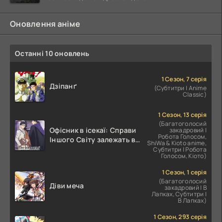
Оновлення аніме
Останні 10 оновлень
1 Сезон, 7 серія
Дзіпанґ
(Субтитри | Anime
Classic)
1 Сезон, 13 серія
(Багатоголосий
Офісник в ісекаї: Справи
закадровий |
Робота Голосом,
Іншого Світу залежать від
ShiWa & Kioto anime,
Корпоративного Раба
Субтитри | Робота
Голосом, Кіото)
1 Сезон, 1 серія
(Багатоголосий
Діви меча
закадровий | В
Лапках, Субтитри |
В Лапках)
1 Сезон, 293 серія