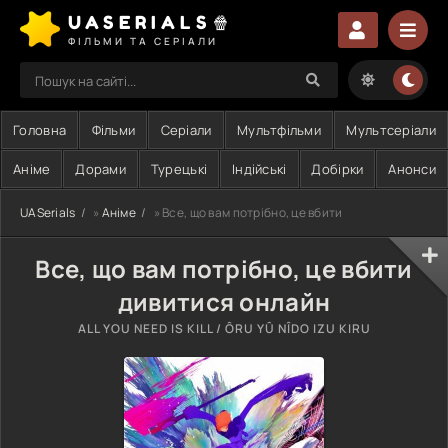
UASERIALS🍿
ФІЛЬМИ ТА СЕРІАЛИ
Головна
Фільми
Серіали
Мультфільми
Мультсеріали
Аніме
Дорами
Турецькі
Індійські
Добірки
Анонси
UASerials
»
Аніме
» Все, що вам потрібно, це вбити
Все, що вам потрібно, це вбити
дивитися онлайн
ALL YOU NEED IS KILL / ÔRU YÛ NÎDO IZU KIRU