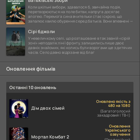
Батьківські збори
Коли шкільні вибори, здавалося б, звичайна подія,
перетворюються на поле битви, напруга досягає
апогею. Перемога сина вчительки стає іскрою, що
запалює хвилю обурення серед батьків. Вони впевнені —
Сірі бджоли
У невеличкому селі, що розташоване в так званій «сірій
зоні» неподалік лінії фронту, залишились лише двоє
давніх знайомих, які колись були ворогами ще з дитячих
часів. Село давно відрізане від благ
Оновлення фільмів
Останні 10 оновлень
Оновлено якість з
480 на 1080
Дім двох сімей
(Багатоголосий
закадровий | ТВ-І)
Оновлення
Українського
озвучення
Мортал Комбат 2
(Професійний