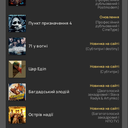
дубльований |
Postmodern)
Оновлення
(Професійний
Пункт призначення 4
дубльований |
CineType)
Новинка на сайті
71 у вогні
(Субтитри | destiny)
Новинка на сайті
Цар Едіп
(Субтитри)
Новинка на сайті
(Двоголосий
Багдадський злодій
закадровий | Slava
Radyk & Artymko)
Новинка на сайті
(Багатоголосий
Острів надії
закадровий |
НЛО.TV)