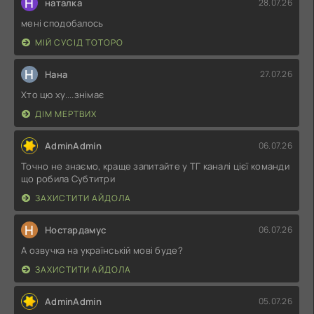
Н
наталка
28.07.26
мені сподобалось
МІЙ СУСІД ТОТОРО
Н
Нана
27.07.26
Хто цю ху....знімає
ДІМ МЕРТВИХ
AdminAdmin
06.07.26
Точно не знаємо, краще запитайте у ТГ каналі цієї команди
що робила Субтитри
ЗАХИСТИТИ АЙДОЛА
Н
Ностардамус
06.07.26
А озвучка на українській мові буде?
ЗАХИСТИТИ АЙДОЛА
AdminAdmin
05.07.26