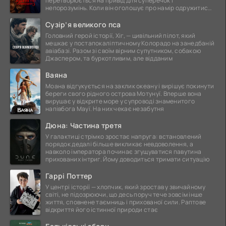
перетворюється на привід для суперечок і
непорозумінь. Коли він оголошує про намір одружитися,
це
Сузір’я великого пса
Головний герой історії, Хіг, — цивільний пілот, який
мешкає у постапокаліптичному Колорадо на занедбаній
авіабазі. Разом зі своїм вірним супутником, собакою
Джаспером, та буркотливим, але відданим
Ваяна
Моана відгукується на заклик океану і вирішує покинути
береги свого рідного острова Мотунуї. Вперше вона
вирушає у відкрите море у супроводі знаменитого
напівбога Мауї. На них чекає незабутня
Дюна: Частина третя
У галактиці стрімко зростає напруга: встановлений
порядок дедалі більше викликає невдоволення, а
навколо імператора починає згущуватися павутина
прихованих інтриг. Йому доводиться тримати ситуацію
Гаррі Поттер
У центрі історії — хлопчик, який зростав у звичайному
світі, не підозрюючи, що десь поруч тече зовсім інше
життя, сповнене таємниць і прихованої сили. Раптове
відкриття його істинної природи стає