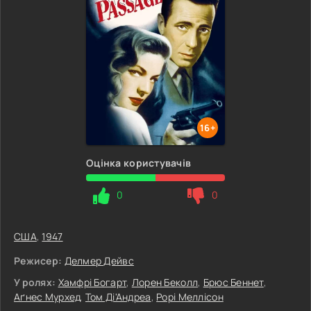
16+
Оцінка користувачів
0
0
США
,
1947
Режисер:
Делмер Дейвс
У ролях:
Хамфрі Богарт
,
Лорен Беколл
,
Брюс Беннет
,
Аґнес Мурхед
,
Том Ді'Андреа
,
Рорі Меллісон