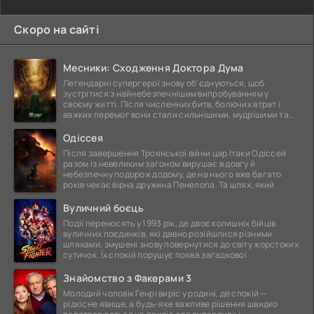
Скоро на сайті
Месники: Сходження Доктора Дума
Легендарні супергерої знову об'єднуються, щоб
зустрітися з найнебезпечнішим випробуванням у
своєму житті. Після численних битв, болючих втрат і
важких перемог вони стали сильнішими, мудрішими та
ще
Одіссея
Після завершення Троянської війни цар Ітаки Одіссей
разом із невеликим загоном вирушає в довгу й
небезпечну подорож додому, де на нього вже багато
років чекає вірна дружина Пенелопа. Та шлях, який
Вуличний боєць
Події переносять у 1993 рік, де двоє колишніх бійців
вуличних поєдинків, які давно розійшлися різними
шляхами, змушені знову повернутися до світу жорстоких
сутичок. Їх спокій порушує поява загадкової
Знайомство з Факерами 3
Молодий чоловік Генрі виріс у родині, де спокій —
рідкісне явище, а будь-яке важливе рішення швидко