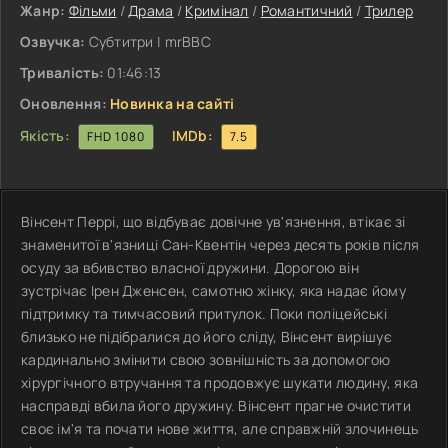
Жанр:
Фільми
/
Драма
/
Кримінал
/
Романтичний
/
Трилер
Озвучка:
Субтитри | mrBBC
Тривалість:
01:46:13
Оновлення:
Новинка на сайті
Якість:
IMDb:
FHD 1080
7.5
Вінсент Перрі, що відбуває довічне ув'язнення, втікає зі
знаменитої в'язниці Сан-Квентін через десять років після
осуду за вбивство власної дружини. Дорогою він
зустрічає Ірен Дженсен, самотню жінку, яка надає йому
підтримку та тимчасовий притулок. Поки поліцейські
близько не підібралися до його сліду, Вінсент вирішує
кардинально змінити свою зовнішність за допомогою
хірургічного втручання та продовжує шукати людину, яка
насправді вбила його дружину. Вінсент прагне очистити
своє ім'я та почати нове життя, але справжній злочинець