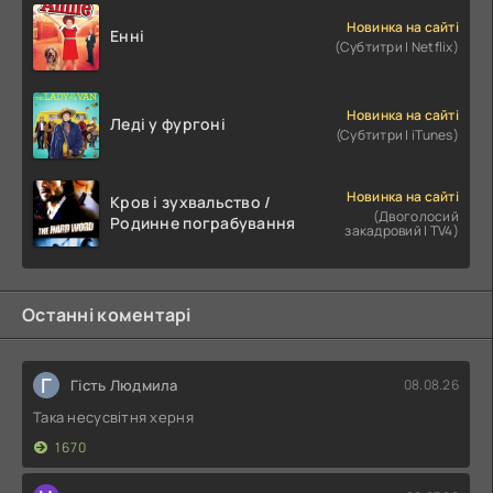
Новинка на сайті
Енні
(Субтитри | Netflix)
Новинка на сайті
Леді у фургоні
(Субтитри | iTunes)
Новинка на сайті
Кров і зухвальство /
(Двоголосий
Родинне пограбування
закадровий | TV4)
Останні коментарі
Г
Гість Людмила
08.08.26
Така несусвітня херня
1670