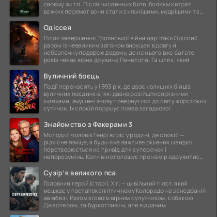
своєму житті. Після численних битв, болючих втрат і
важких перемог вони стали сильнішими, мудрішими та
ще
Одіссея
Після завершення Троянської війни цар Ітаки Одіссей
разом із невеликим загоном вирушає в довгу й
небезпечну подорож додому, де на нього вже багато
років чекає вірна дружина Пенелопа. Та шлях, який
Вуличний боєць
Події переносять у 1993 рік, де двоє колишніх бійців
вуличних поєдинків, які давно розійшлися різними
шляхами, змушені знову повернутися до світу жорстоких
сутичок. Їх спокій порушує поява загадкової
Знайомство з Факерами 3
Молодий чоловік Генрі виріс у родині, де спокій —
рідкісне явище, а будь-яке важливе рішення швидко
перетворюється на привід для суперечок і
непорозумінь. Коли він оголошує про намір одружитися,
це
Сузір’я великого пса
Головний герой історії, Хіг, — цивільний пілот, який
мешкає у постапокаліптичному Колорадо на занедбаній
авіабазі. Разом зі своїм вірним супутником, собакою
Джаспером, та буркотливим, але відданим