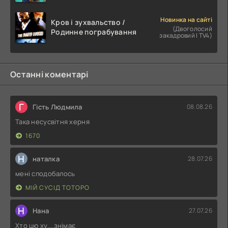
Новинка на сайті
Кров і зухвальство /
(Двоголосий
Родинне пограбування
закадровий | TV4)
Останні коментарі
Г
Гість Людмила
08.08.26
Така несусвітня херня
1670
Н
наталка
28.07.26
мені сподобалось
МІЙ СУСІД ТОТОРО
Н
Нана
27.07.26
Хто цю ху....знімає