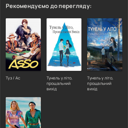
Рекомендуємо до перегляду:
Туз / Ас
Тунель у літо,
Тунель у літо,
прощальний
прощальний
вихід
вихід