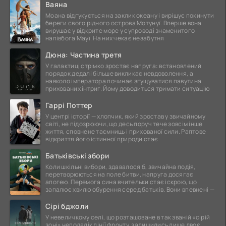
Ваяна
Моана відгукується на заклик океану і вирішує покинути
береги свого рідного острова Мотунуї. Вперше вона
вирушає у відкрите море у супроводі знаменитого
напівбога Мауї. На них чекає незабутня
Дюна: Частина третя
У галактиці стрімко зростає напруга: встановлений
порядок дедалі більше викликає невдоволення, а
навколо імператора починає згущуватися павутина
прихованих інтриг. Йому доводиться тримати ситуацію
Гаррі Поттер
У центрі історії — хлопчик, який зростав у звичайному
світі, не підозрюючи, що десь поруч тече зовсім інше
життя, сповнене таємниць і прихованої сили. Раптове
відкриття його істинної природи стає
Батьківські збори
Коли шкільні вибори, здавалося б, звичайна подія,
перетворюються на поле битви, напруга досягає
апогею. Перемога сина вчительки стає іскрою, що
запалює хвилю обурення серед батьків. Вони впевнені —
Сірі бджоли
У невеличкому селі, що розташоване в так званій «сірій
зоні» неподалік лінії фронту, залишились лише двоє