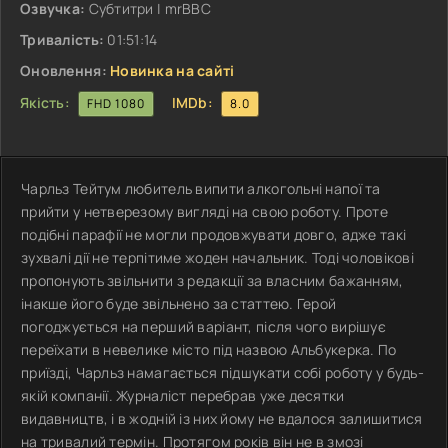
Озвучка:
Субтитри | mrBBC
Тривалість:
01:51:14
Оновлення:
Новинка на сайті
Якість:
IMDb:
FHD 1080
8.0
Чарльз Тейтум любитель випити алкогольні напої та
прийти у нетверезому вигляді на свою роботу. Проте
подібні парафії не могли продовжувати довго, адже такі
зухвалі дії не терпітиме жоден начальник. Тоді чоловікові
пропонують звільнити з редакції за власним бажанням,
інакше його буде звільнено за статтею. Герой
погоджується на перший варіант, після чого вирішує
переїхати в невелике місто під назвою Альбукерка. По
приїзді, Чарльз намагається підшукати собі роботу у будь-
якій компанії. Журналіст перебрав уже десятки
видавництв, і в жодній із них йому не вдалося залишитися
на тривалий термін. Протягом років він не в змозі