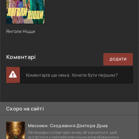
Янголи Ніцци
Коментарі
ДОДАТИ
Коментарів ще нема. Хочете бути першим?
Скоро на сайті
Месники: Сходження Доктора Дума
Легендарні супергерої знову об'єднуються, щоб
зустрітися з найнебезпечнішим випробуванням у