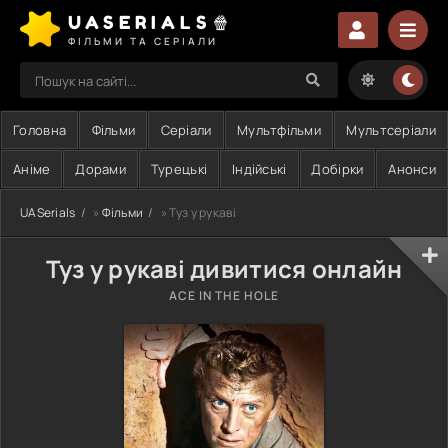
UASERIALS🍿
ФІЛЬМИ ТА СЕРІАЛИ
Головна
Фільми
Серіали
Мультфільми
Мультсеріали
Аніме
Дорами
Турецькі
Індійські
Добірки
Анонси
UASerials
»
Фільми
» Туз у рукаві
Туз у рукаві дивитися онлайн
ACE IN THE HOLE