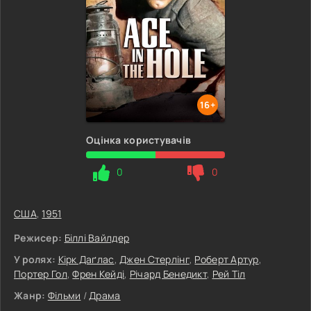
16+
Оцінка користувачів
0
0
США
,
1951
Режисер:
Біллі Вайлдер
У ролях:
Кірк Даґлас
,
Джен Стерлінг
,
Роберт Артур
,
Портер Гол
,
Френ Кейді
,
Річард Бенедикт
,
Рей Тіл
Жанр:
Фільми
/
Драма