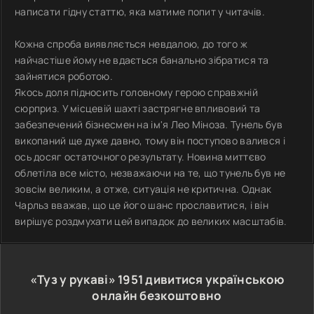
написати гідну статтю, яка матиме попит у читачів.
Кожна спроба виявляється невдалою, до того ж
найчастіше йому не вдається банально зібратися та
зайнятися роботою.
Якось доля підносить головному герою справжній
сюрприз. У місцевій шахті застрягне впливовий та
забезпечений бізнесмен на ім'я Лео Міноза. Тунель був
викопаний ще дуже давно, тому він поступово валився і
ось досяг остаточного результату. Новина миттєво
облетіла все місто, незважаючи на те, що тунель був не
зовсім великим, а отже, ситуація не критична. Однак
Чарльз вважав, що це його шанс прославитися, і він
вирішує роздмухати цей випадок до великих масштабів.
«Туз у рукаві»
1951
дивитися українською
онлайн безкоштовно