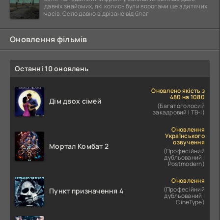
давніх знайомих, які колись були ворогами ще з дитячих
часів. Село давно відрізане від благ
Оновлення фільмів
Останні 10 оновлень
Оновлено якість з
480 на 1080
Дім двох сімей
(Багатоголосий
закадровий | ТВ-І)
Оновлення
Українського
озвучення
Мортал Комбат 2
(Професійний
дубльований |
Postmodern)
Оновлення
(Професійний
Пункт призначення 4
дубльований |
CineType)