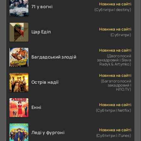
Новинка на сайті
71 у вогні
(Субтитри | destiny)
Новинка на сайті
Цар Едіп
(Субтитри)
Новинка на сайті
(Двоголосий
Багдадський злодій
закадровий | Slava
Radyk & Artymko)
Новинка на сайті
(Багатоголосий
Острів надії
закадровий |
НЛО.TV)
Новинка на сайті
Енні
(Субтитри | Netflix)
Новинка на сайті
Леді у фургоні
(Субтитри | iTunes)