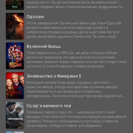
своєму житті. Після численних битв, болючих втрат і
важких перемог вони стали сильнішими, мудрішими та
ще
Одіссея
Після завершення Троянської війни цар Ітаки Одіссей
разом із невеликим загоном вирушає в довгу й
небезпечну подорож додому, де на нього вже багато
років чекає вірна дружина Пенелопа. Та шлях, який
Вуличний боєць
Події переносять у 1993 рік, де двоє колишніх бійців
вуличних поєдинків, які давно розійшлися різними
шляхами, змушені знову повернутися до світу жорстоких
сутичок. Їх спокій порушує поява загадкової
Знайомство з Факерами 3
Молодий чоловік Генрі виріс у родині, де спокій —
рідкісне явище, а будь-яке важливе рішення швидко
перетворюється на привід для суперечок і
непорозумінь. Коли він оголошує про намір одружитися,
це
Сузір’я великого пса
Головний герой історії, Хіг, — цивільний пілот, який
мешкає у постапокаліптичному Колорадо на занедбаній
авіабазі. Разом зі своїм вірним супутником, собакою
Джаспером, та буркотливим, але відданим