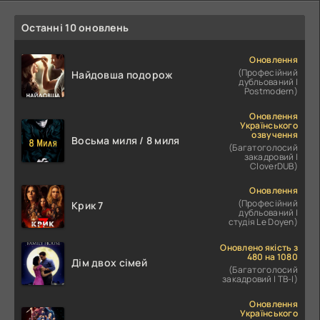
Останні 10 оновлень
Оновлення
(Професійний
Найдовша подорож
дубльований |
Postmodern)
Оновлення
Українського
озвучення
Восьма миля / 8 миля
(Багатоголосий
закадровий |
CloverDUB)
Оновлення
(Професійний
Крик 7
дубльований |
студія Le Doyen)
Оновлено якість з
480 на 1080
Дім двох сімей
(Багатоголосий
закадровий | ТВ-І)
Оновлення
Українського