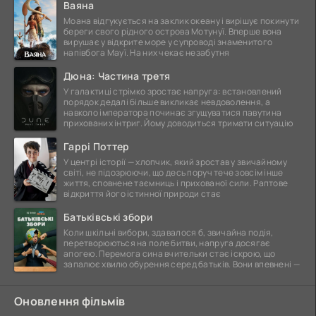
Ваяна
Моана відгукується на заклик океану і вирішує покинути
береги свого рідного острова Мотунуї. Вперше вона
вирушає у відкрите море у супроводі знаменитого
напівбога Мауї. На них чекає незабутня
Дюна: Частина третя
У галактиці стрімко зростає напруга: встановлений
порядок дедалі більше викликає невдоволення, а
навколо імператора починає згущуватися павутина
прихованих інтриг. Йому доводиться тримати ситуацію
Гаррі Поттер
У центрі історії — хлопчик, який зростав у звичайному
світі, не підозрюючи, що десь поруч тече зовсім інше
життя, сповнене таємниць і прихованої сили. Раптове
відкриття його істинної природи стає
Батьківські збори
Коли шкільні вибори, здавалося б, звичайна подія,
перетворюються на поле битви, напруга досягає
апогею. Перемога сина вчительки стає іскрою, що
запалює хвилю обурення серед батьків. Вони впевнені —
Оновлення фільмів