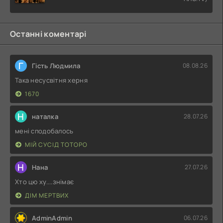
Останні коментарі
Г
Гість Людмила
08.08.26
Така несусвітня херня
1670
Н
наталка
28.07.26
мені сподобалось
МІЙ СУСІД ТОТОРО
Н
Нана
27.07.26
Хто цю ху....знімає
ДІМ МЕРТВИХ
AdminAdmin
06.07.26