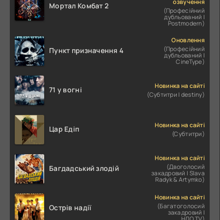
озвучення
Мортал Комбат 2
(Професійний
дубльований |
Postmodern)
Оновлення
(Професійний
Пункт призначення 4
дубльований |
CineType)
Новинка на сайті
71 у вогні
(Субтитри | destiny)
Новинка на сайті
Цар Едіп
(Субтитри)
Новинка на сайті
(Двоголосий
Багдадський злодій
закадровий | Slava
Radyk & Artymko)
Новинка на сайті
(Багатоголосий
Острів надії
закадровий |
НЛО.TV)