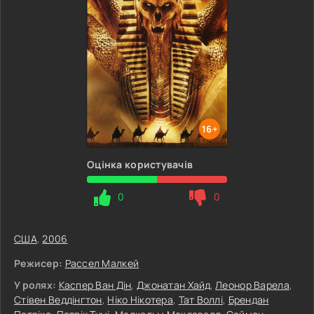
16+
Оцінка користувачів
0
0
США
,
2006
Режисер:
Рассел Малкей
У ролях:
Каспер Ван Дін
,
Джонатан Хайд
,
Леонор Варела
,
Стівен Веддінгтон
,
Ніко Нікотера
,
Тат Воллі
,
Брендан