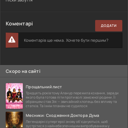
Коментарі
ДОДАТИ
Коментарів ще нема. Хочете бути першим?
Скоро на сайті
Прощальний лист
Тридцять років тому Аланур пережила кохання, заради
якого була готова піти проти волі заможної родини. Її
обранцем став Зія — звичайний хлопець без впливу та
статків. Та їхнім планам не судилося
Месники: Сходження Доктора Дума
Легендарні супергерої знову об'єднуються, щоб
зустрітися з найнебезпечнішим випробуванням у