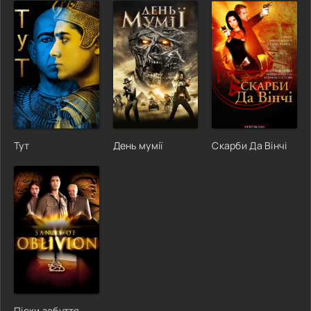
Тут
День мумії
Скарби Да Вінчі
Піски забуття