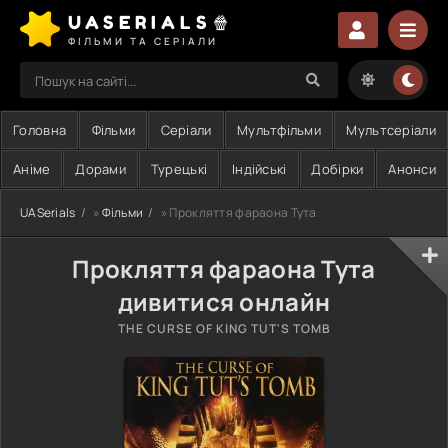
UASERIALS🍿
ФІЛЬМИ ТА СЕРІАЛИ
Головна
Фільми
Серіали
Мультфільми
Мультсеріали
Аніме
Дорами
Турецькі
Індійські
Добірки
Анонси
UASerials
»
Фільми
» Прокляття фараона Тута
Прокляття фараона Тута
дивитися онлайн
THE CURSE OF KING TUT'S TOMB