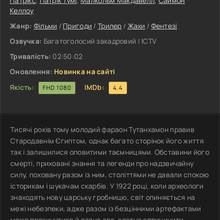
Патрікс
,
Патрік Тумі
,
Малкольм Макдавелл
,
Саймон
Келлоу
Жанр:
Фільми
/
Пригоди
/
Трилер
/
Жахи
/
Фентезі
Озвучка:
Багатоголосий закадровий | ICTV
Тривалість:
02:50:02
Оновлення:
Новинка на сайті
Якість:
IMDb:
FHD 1080
4.4
Тисячі років тому молодий фараон Тутанхамон правив
Стародавнім Єгиптом, однак багато сторінок його життя
так і залишилися оповитими таємницями. Обставини його
смерті, приховані знання та легенди про надзвичайну
силу, поховану разом із ним, століттями не давали спокою
історикам і шукачам скарбів. У 1922 році, коли археологи
знаходять нову царську гробницю, світ опиняється на
межі небезпеки, адже разом із безцінними артефактами
може прокинутися й давнє зло, здатне спричинити