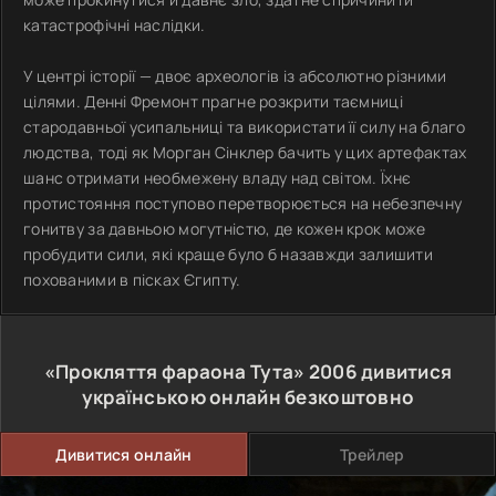
катастрофічні наслідки.
У центрі історії — двоє археологів із абсолютно різними
цілями. Денні Фремонт прагне розкрити таємниці
стародавньої усипальниці та використати її силу на благо
людства, тоді як Морган Сінклер бачить у цих артефактах
шанс отримати необмежену владу над світом. Їхнє
протистояння поступово перетворюється на небезпечну
гонитву за давньою могутністю, де кожен крок може
пробудити сили, які краще було б назавжди залишити
похованими в пісках Єгипту.
«Прокляття фараона Тута»
2006
дивитися
українською онлайн безкоштовно
Дивитися онлайн
Трейлер