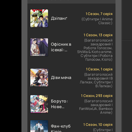
1 Сезон, 7 серія
Дзіпанґ
(Субтитри | Anime
Classic)
1 Сезон, 13 серія
(Багатоголосий
Офісник в
закадровий |
Робота Голосом,
ісекаї:
ShiWa & Kioto anime,
Справи
Субтитри | Робота
Голосом, Кіото)
Іншого
Світу
1 Сезон, 1 серія
залежать
(Багатоголосий
Діви меча
від
закадровий | В
Лапках, Субтитри |
Корпоративного
В Лапках)
Раба
1 Сезон, 293 серія
Боруто:
(Багатоголосий
закадровий |
Нове
FanWoxUA, Bamboo
покоління
Anime)
Наруто
1 Сезон, 10 серія
Фан-клуб
(Субтитри |
Кіріо