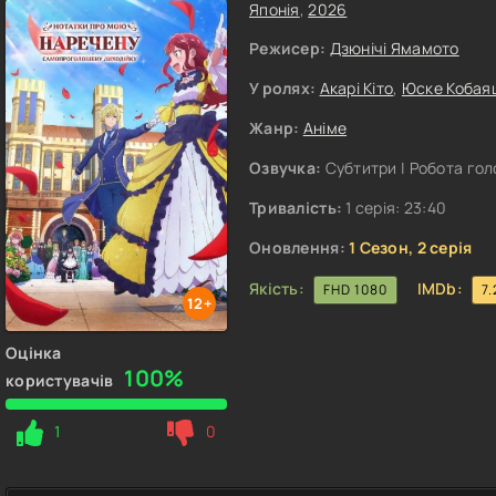
Японія
,
2026
Режисер:
Дзюнічі Ямамото
У ролях:
Акарі Кіто
,
Юске Кобая
Жанр:
Аніме
Озвучка:
Субтитри | Робота го
Тривалість:
1 серія: 23:40
Оновлення:
1 Сезон, 2 серія
Якість:
IMDb:
FHD 1080
7.
12+
Оцінка
100%
користувачів
1
0