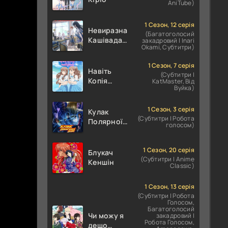
AniTube)
1 Сезон, 12 серія
Невиразна
(Багатоголосий
Кашівада І
закадровий | Inari
Okami, Субтитри)
Експресивний
Ота
1 Сезон, 7 серія
Навіть
(Субтитри |
Копія
KatMaster, Від
Вуйка)
здатна
закохатися
1 Сезон, 3 серія
Кулак
(Субтитри | Робота
Полярної
голосом)
зірки:
ХОКУТО
НО КЕН /
1 Сезон, 20 серія
Блукач
(Субтитри | Anime
Кулак
Кеншін
Classic)
Північної
Зорі
1 Сезон, 13 серія
(Субтитри | Робота
Голосом,
Багатоголосий
Чи можу я
закадровий |
Робота Голосом,
дещо