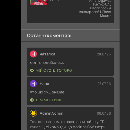
Amanogawa,
попросити?
FanVoxUA,
Двоголосий
закадровий | Glass
Moon)
Останні коментарі
Н
наталка
28.07.26
мені сподобалось
МІЙ СУСІД ТОТОРО
Н
Нана
27.07.26
Хто цю ху....знімає
ДІМ МЕРТВИХ
AdminAdmin
06.07.26
Точно не знаємо, краще запитайте у ТГ
каналі цієї команди що робила Субтитри