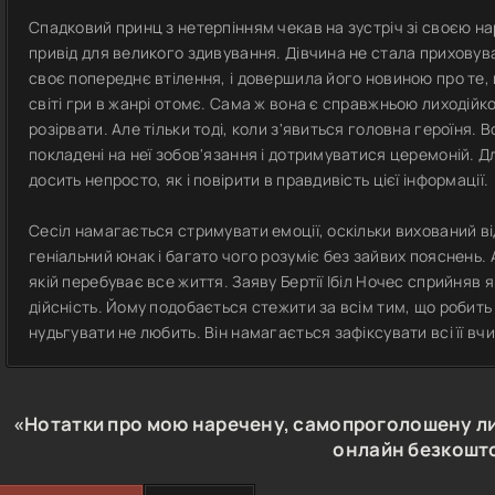
Спадковий принц з нетерпінням чекав на зустріч зі своєю на
привід для великого здивування. Дівчина не стала приховува
своє попереднє втілення, і довершила його новиною про те
світі гри в жанрі отомє. Сама ж вона є справжньою лиходійк
розірвати. Але тільки тоді, коли з'явиться головна героїня. 
покладені на неї зобов'язання і дотримуватися церемоній. Д
досить непросто, як і повірити в правдивість цієї інформації.
Сесіл намагається стримувати емоції, оскільки вихований від
геніальний юнак і багато чого розуміє без зайвих пояснень. 
якій перебуває все життя. Заяву Бертії Ібіл Ночес сприйняв 
дійсність. Йому подобається стежити за всім тим, що робить 
нудьгувати не любить. Він намагається зафіксувати всі її вчи
«Нотатки про мою наречену, самопроголошену л
онлайн безкошт