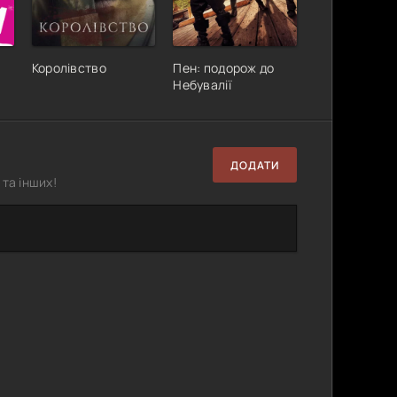
Королівство
Пен: подорож до
Небувалії
ДОДАТИ
та інших!