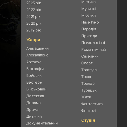
Містика
2023 рік
Музичні
2022 рік
Мюзикл
2021 рік
Німе Кіно
2020 рік
Пародія
2019 рік
Пригоди
Жанри
Психологічні
Анімаційний
Романтичний
Апокаліпсис
Сімейний
Артхаус
Спорт
Біографія
Трагедія
Бойовик
Треш
Вестерн
Трилер
Військовий
Турецькі
Детектив
Жахи
Дорама
Фантастика
Драма
Фентезі
Дитячий
Студія
Документальний