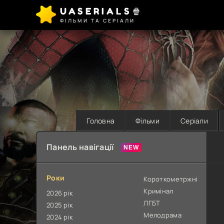
UASERIALS🍿
ФІЛЬМИ ТА СЕРІАЛИ
Головна
Фільми
Серіали
Панель навігації
Роки
Короткометржні
Кримінал
2026 рік
ЛГБТ
2025 рік
Мелодрама
2024 рік