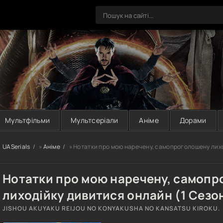
Мультфільми
Мультсеріали
Аніме
Дорами
UASerials
»
Аніме
» Нотатки про мою наречену, самопроголошену лих
Нотатки про мою наречену, самоп
лиходійку дивитися онлайн (1 Сезо
JISHOU AKUYAKU REIJOU NO KONYAKUSHA NO KANSATSU KIROKU.