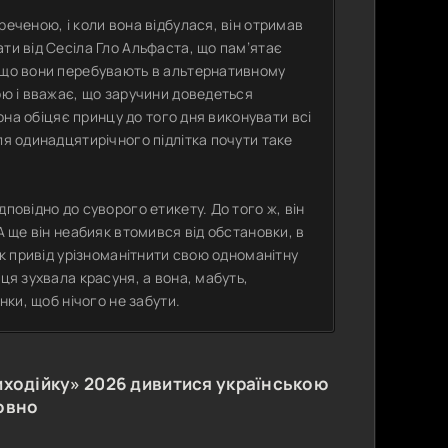
реченою, і коли вона відбулася, він отримав
ти від Сесіла Гло Альфаста, що пам’ятає
, що вони перебувають в альтернативному
ою і вважає, що заручини доведеться
Вона обіцяє принцу до того дня виконувати всі
ля одинадцятирічного підлітка почути таке
повідно до суворого етикету. До того ж, він
А ще він неабияк втомився від обстановки, в
як привід урізноманітнити свою одноманітну
ця зухвала красуня, а вона, мабуть,
нки, щоб нічого не забути.
иходійку»
2026
дивитися українською
овно