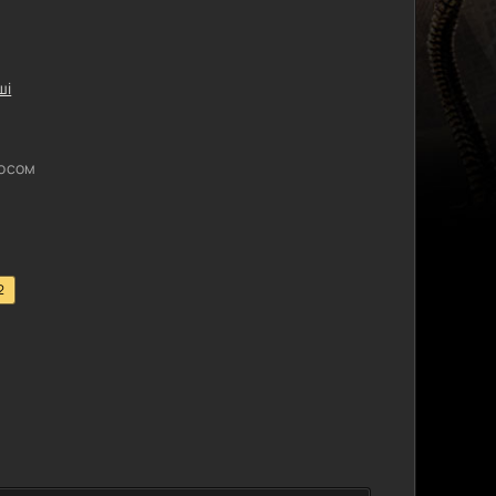
ші
лосом
2