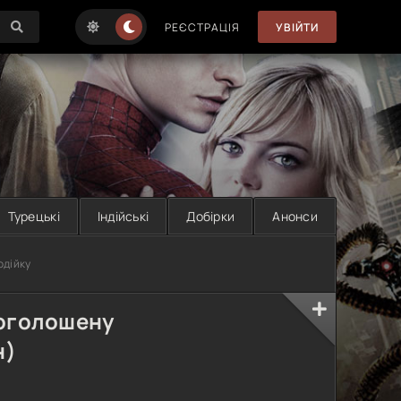
РЕЄСТРАЦІЯ
УВІЙТИ
Турецькі
Індійські
Добірки
Анонси
одійку
роголошену
н)