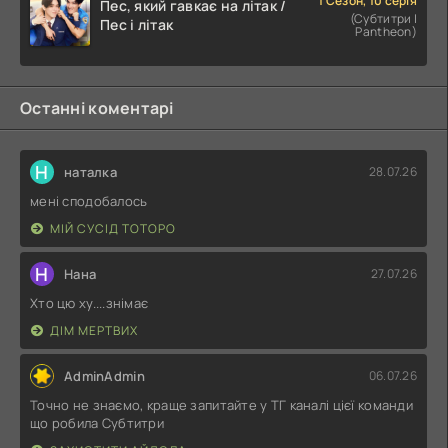
1 Сезон, 10 серія
Пес, який гавкає на літак /
(Субтитри |
Пес і літак
Pantheon)
Останні коментарі
Н
наталка
28.07.26
мені сподобалось
МІЙ СУСІД ТОТОРО
Н
Нана
27.07.26
Хто цю ху....знімає
ДІМ МЕРТВИХ
AdminAdmin
06.07.26
Точно не знаємо, краще запитайте у ТГ каналі цієї команди
що робила Субтитри