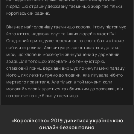
підряд. Цю страшну державну таємницю зберігає тільки
королівський радник.
Він знає найголовнішу таємницю короля, і тому підтримує
його життя, надаючи слуг та інших людей в якості їжі.
Спадковий принц дуже переживає за свого батька і хоче
побачити родича. Але ситуація загострюється до такої
міри, що хлопець може бути звинувачений у державній
зраді. Для того щоб з'ясувати цю темну історію,
спадковий принц держави вирішує покинути межі палацу.
Його шлях лежить прямо до людини, яка лікувала нібито
мертвого правителя. Але тільки в той момент, коли
молодий чоловік здається так близьким до розгадки, він
натрапляє на ще більшу таємницю.
«Королівство»
2019
дивитися українською
онлайн безкоштовно