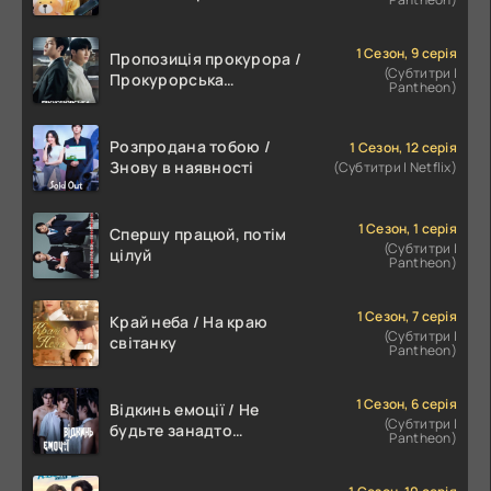
1 Сезон, 9 серія
Пропозиція прокурора /
(Субтитри |
Прокурорська
Pantheon)
пропозиція
Розпродана тобою /
1 Сезон, 12 серія
Знову в наявності
(Субтитри | Netflix)
1 Сезон, 1 серія
Спершу працюй, потім
(Субтитри |
цілуй
Pantheon)
1 Сезон, 7 серія
Край неба / На краю
(Субтитри |
світанку
Pantheon)
1 Сезон, 6 серія
Відкинь емоції / Не
(Субтитри |
будьте занадто
Pantheon)
емоційними