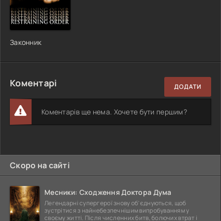
Законник
Коментарі
ДОДАТИ
Коментарів ще нема. Хочете бути першим?
Скоро на сайті
Месники: Сходження Доктора Дума
Легендарні супергерої знову об'єднуються, щоб
зустрітися з найнебезпечнішим випробуванням у
своєму житті. Після численних битв, болючих втрат і