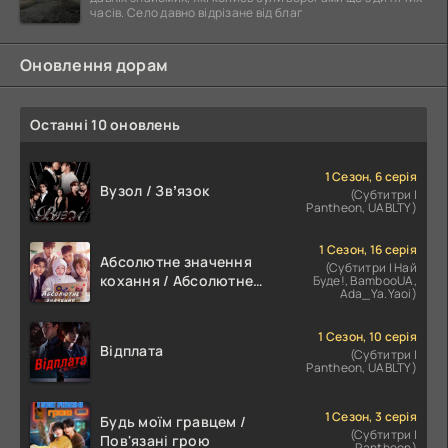
часів. Село давно відрізане від благ
Оновлення дорам
Останні 10 оновлень
1 Сезон, 6 серія
Вузол / Звʼязок
(Субтитри |
Pantheon, UABLTY)
1 Сезон, 16 серія
Абсолютне значення
(Субтитри | Най
кохання / Абсолютне
Буде!, BambooUA,
Ada_Ya.Yaoi)
значення романтики
1 Сезон, 10 серія
Відплата
(Субтитри |
Pantheon, UABLTY)
1 Сезон, 3 серія
Будь моїм гравцем /
(Субтитри |
Пов'язані грою
Pantheon)