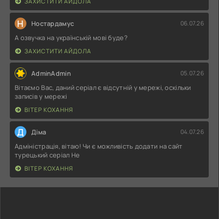
ЗАХИСТИТИ АЙДОЛА
Н
Ностардамус
06.07.26
А озвучка на українській мові буде?
ЗАХИСТИТИ АЙДОЛА
AdminAdmin
05.07.26
Вітаємо Вас, даний серіал є відсутній у мережі, оскільки
записів у мережі
ВІТЕР КОХАННЯ
Д
Діма
04.07.26
Адміністрація, вітаю! Чи є можливість додати на сайт
турецький серіал Не
ВІТЕР КОХАННЯ