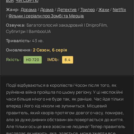
вон
,
Чін Сон-гю
Жанр:
Дорама
/
Драма
/
Детектив
/
Трилер
/
Жахи
/
Netflix
/
Фільми і серіали про Зомбі та Мерців
Озвучка:
Багатоголосий закадровий | DniproFilm,
Субтитри | BambooUA
Тривалість:
43 хв.
Оновлення:
2 Сезон, 6 серія
Якість:
IMDb:
HD 720
8.4
Події відбуваються в королівстві Чосон після того, як
руйнівна війна пройшла по цьому регіону. У ці неспокійні
часи більше нічого не буде так, як раніше. Час йде тільки
вперед і його хід ніколи не зупиниться. Місцевий
правитель, який хворів протягом довгого часу, помирає,
але за дуже дивних обставин він повертається до життя.
Але тільки ось це вже зовсім не людина! Тепер правитель
виглядає як нежить, яка, здається, може зжерти все