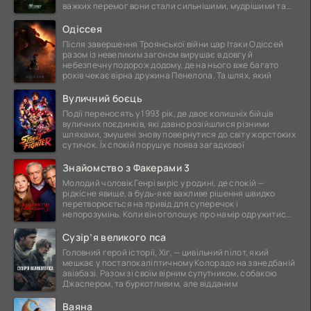
важких перемог вони стали сильнішими, мудрішими та
ще
Одіссея
Після завершення Троянської війни цар Ітаки Одіссей
разом із невеликим загоном вирушає в довгу й
небезпечну подорож додому, де на нього вже багато
років чекає вірна дружина Пенелопа. Та шлях, який
Вуличний боєць
Події переносять у 1993 рік, де двоє колишніх бійців
вуличних поєдинків, які давно розійшлися різними
шляхами, змушені знову повернутися до світу жорстоких
сутичок. Їх спокій порушує поява загадкової
Знайомство з Факерами 3
Молодий чоловік Генрі виріс у родині, де спокій —
рідкісне явище, а будь-яке важливе рішення швидко
перетворюється на привід для суперечок і
непорозумінь. Коли він оголошує про намір одружитися,
це
Сузір’я великого пса
Головний герой історії, Хіг, — цивільний пілот, який
мешкає у постапокаліптичному Колорадо на занедбаній
авіабазі. Разом зі своїм вірним супутником, собакою
Джаспером, та буркотливим, але відданим
Ваяна