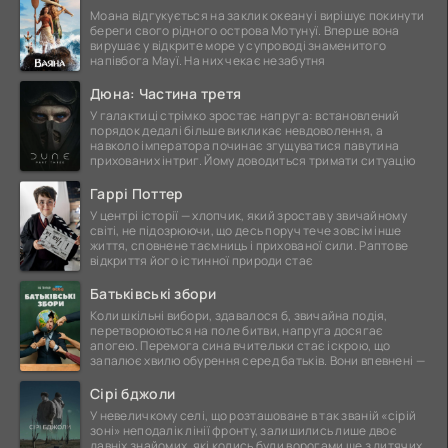
Моана відгукується на заклик океану і вирішує покинути
береги свого рідного острова Мотунуї. Вперше вона
вирушає у відкрите море у супроводі знаменитого
напівбога Мауї. На них чекає незабутня
Дюна: Частина третя
У галактиці стрімко зростає напруга: встановлений
порядок дедалі більше викликає невдоволення, а
навколо імператора починає згущуватися павутина
прихованих інтриг. Йому доводиться тримати ситуацію
Гаррі Поттер
У центрі історії — хлопчик, який зростав у звичайному
світі, не підозрюючи, що десь поруч тече зовсім інше
життя, сповнене таємниць і прихованої сили. Раптове
відкриття його істинної природи стає
Батьківські збори
Коли шкільні вибори, здавалося б, звичайна подія,
перетворюються на поле битви, напруга досягає
апогею. Перемога сина вчительки стає іскрою, що
запалює хвилю обурення серед батьків. Вони впевнені —
Сірі бджоли
У невеличкому селі, що розташоване в так званій «сірій
зоні» неподалік лінії фронту, залишились лише двоє
давніх знайомих, які колись були ворогами ще з дитячих