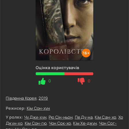
16+
Оцінка користувачів
0
0
Південна Корея
,
2019
Режисер:
Кім Сон-хун
У ролях:
Чу Джи-хун
,
Рю Сін-ньон
,
Пе Ду-на
,
Кім Сан-хо
,
Хо
Джун-хо
,
Кім Сон-гю
,
Чон Сок-хо
,
Кім Хе-джун
,
Чон Сог-