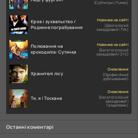
(Субтитри | iTunes)
Новинка на сайті
Кров і зухвальство /
(Двоголосий
Родинне пограбування
закадровий | TV4)
Новинка на сайті
Полювання на
(Багатоголосий
крокодилів: Сутичка
закадровий | 2+2)
Оновлення
Хранителі лісу
(Професійний
дубльований)
Оновлення
(Багатоголосий
Ти, я і Тоскана
закадровий |
ГайдаМайк)
Останні коментарі