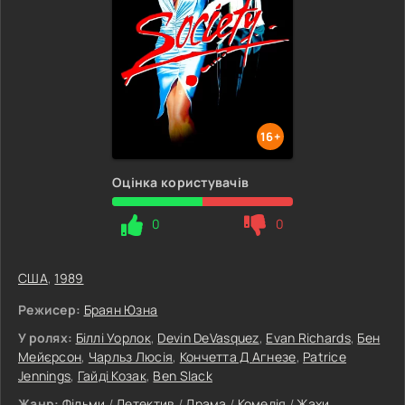
16+
Оцінка користувачів
0
0
США
,
1989
Режисер:
Браян Юзна
У ролях:
Біллі Уорлок
,
Devin DeVasquez
,
Evan Richards
,
Бен
Мейєрсон
,
Чарльз Люсія
,
Кончетта Д Агнезе
,
Patrice
Jennings
,
Гайді Козак
,
Ben Slack
Жанр:
Фільми
/
Детектив
/
Драма
/
Комедія
/
Жахи