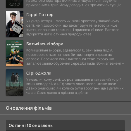
навколо імператора починає згущуватися павутина
прихованих інтриг. Йому доводиться тримати ситуацію
Гаррі Поттер
У центрі історії — хлопчик, який зростав у звичайному
світі, не підозрюючи, що десь поруч тече зовсім інше
життя, сповнене таємниць і прихованої сили. Раптове
відкриття його істинної природи стає
Батьківські збори
Коли шкільні вибори, здавалося б, звичайна подія,
перетворюються на поле битви, напруга досягає
апогею. Перемога сина вчительки стає іскрою, що
запалює хвилю обурення серед батьків. Вони впевнені —
Сірі бджоли
У невеличкому селі, що розташоване в так званій «сірій
зоні» неподалік лінії фронту, залишились лише двоє
давніх знайомих, які колись були ворогами ще з дитячих
часів. Село давно відрізане від благ
Оновлення фільмів
Останні 10 оновлень