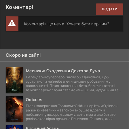
Коментарі
ДОДАТИ
Коментарів ще нема. Хочете бути першим?
Скоро на сайті
Месники: Сходження Доктора Дума
Легендарні супергерої знову об'єднуються, щоб
зустрітися з найнебезпечнішим випробуванням у
своєму житті. Після численних битв, болючих втрат і
важких перемог вони стали сильнішими, мудрішими та
ще
Одіссея
Після завершення Троянської війни цар Ітаки Одіссей
разом із невеликим загоном вирушає в довгу й
небезпечну подорож додому, де на нього вже багато
років чекає вірна дружина Пенелопа. Та шлях, який
Вуличний боєць