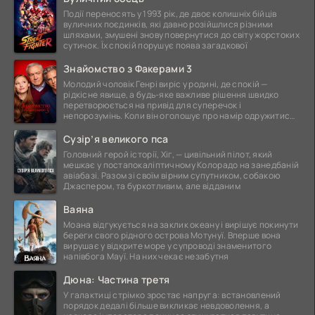
Події переносять у 1993 рік, де двоє колишніх бійців
вуличних поєдинків, які давно розійшлися різними
шляхами, змушені знову повернутися до світу жорстоких
сутичок. Їх спокій порушує поява загадкової
Знайомство з Факерами 3
Молодий чоловік Генрі виріс у родині, де спокій —
рідкісне явище, а будь-яке важливе рішення швидко
перетворюється на привід для суперечок і
непорозумінь. Коли він оголошує про намір одружитися,
це
Сузір’я великого пса
Головний герой історії, Хіг, — цивільний пілот, який
мешкає у постапокаліптичному Колорадо на занедбаній
авіабазі. Разом зі своїм вірним супутником, собакою
Джаспером, та буркотливим, але відданим
Ваяна
Моана відгукується на заклик океану і вирішує покинути
береги свого рідного острова Мотунуї. Вперше вона
вирушає у відкрите море у супроводі знаменитого
напівбога Мауї. На них чекає незабутня
Дюна: Частина третя
У галактиці стрімко зростає напруга: встановлений
порядок дедалі більше викликає невдоволення, а