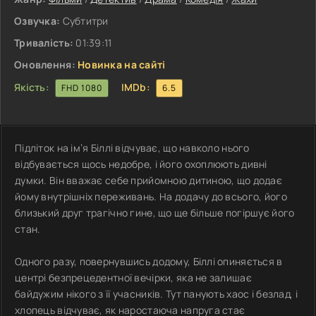
Озвучка:
Субтитри
Тривалість:
01:39:11
Оновлення:
Новинка на сайті
Якість:
IMDb:
FHD 1080
6.5
Підліток на ім’я Біллі відчуває, що навколо нього
відбувається щось недобре, і його охоплюють дивні
думки. Він вважає себе прийомною дитиною, що додає
йому внутрішніх переживань. На додачу до всього, його
близький друг трагічно гине, що ще більше погіршує його
стан.
Одного разу, повернувшись додому, Біллі опиняється в
центрі безпрецедентної вечірки, яка не залишає
байдужим нікого з її учасників. Тут панують хаос і безлад, і
хлопець відчуває, як наростаюча напруга стає