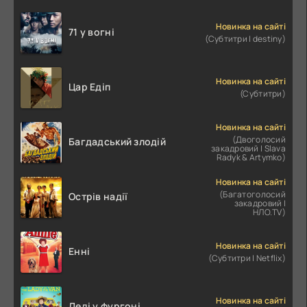
Новинка на сайті
71 у вогні
(Субтитри | destiny)
Новинка на сайті
Цар Едіп
(Субтитри)
Новинка на сайті
(Двоголосий
Багдадський злодій
закадровий | Slava
Radyk & Artymko)
Новинка на сайті
(Багатоголосий
Острів надії
закадровий |
НЛО.TV)
Новинка на сайті
Енні
(Субтитри | Netflix)
Новинка на сайті
Леді у фургоні