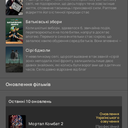
світі, не підозрюючи, що десь поруч тече зовсім інше
життя, сповнене таємниць і прихованої сили. Раптове
відкриття його істинної природи стає
Батьківські збори
Коли шкільні вибори, здавалося б, звичайна подія,
перетворюються на поле битви, напруга досягає
апогею. Перемога сина вчительки стає іскрою, що
запалює хвилю обурення серед батьків. Вони впевнені —
Сірі бджоли
У невеличкому селі, що розташоване в так званій «сірій
зоні» неподалік лінії фронту, залишились лише двоє
давніх знайомих, які колись були ворогами ще з дитячих
часів. Село давно відрізане від благ
Оновлення фільмів
Останні 10 оновлень
Оновлення
Українського
озвучення
Мортал Комбат 2
(Професійний