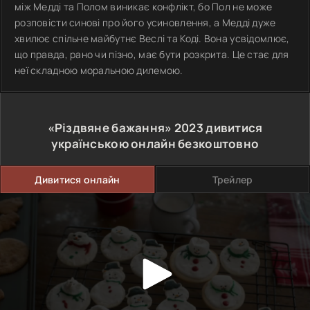
між Медді та Полом виникає конфлікт, бо Пол не може
розповісти синові про його усиновлення, а Медді дуже
хвилює спільне майбутнє Веслі та Коді. Вона усвідомлює,
що правда, рано чи пізно, має бути розкрита. Це стає для
неї складною моральною дилемою.
«Різдвяне бажання»
2023
дивитися
українською онлайн безкоштовно
Дивитися онлайн
Трейлер