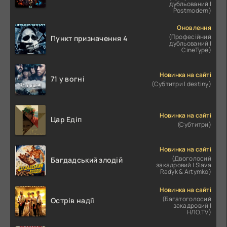
дубльований |
Postmodern)
Оновлення
(Професійний
Пункт призначення 4
дубльований |
CineType)
Новинка на сайті
71 у вогні
(Субтитри | destiny)
Новинка на сайті
Цар Едіп
(Субтитри)
Новинка на сайті
(Двоголосий
Багдадський злодій
закадровий | Slava
Radyk & Artymko)
Новинка на сайті
(Багатоголосий
Острів надії
закадровий |
НЛО.TV)