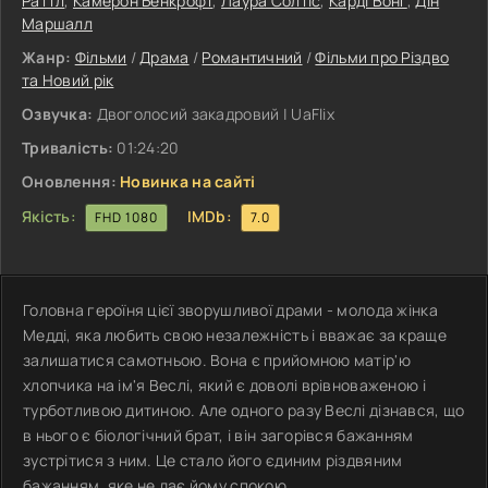
Раттл
,
Камерон Бенкрофт
,
Лаура Солтіс
,
Карді Вонг
,
Дін
Маршалл
Жанр:
Фільми
/
Драма
/
Романтичний
/
Фільми про Різдво
та Новий рік
Озвучка:
Двоголосий закадровий | UaFlix
Тривалість:
01:24:20
Оновлення:
Новинка на сайті
Якість:
IMDb:
FHD 1080
7.0
Головна героїня цієї зворушливої драми - молода жінка
Медді, яка любить свою незалежність і вважає за краще
залишатися самотньою. Вона є прийомною матір'ю
хлопчика на ім'я Веслі, який є доволі врівноваженою і
турботливою дитиною. Але одного разу Веслі дізнався, що
в нього є біологічний брат, і він загорівся бажанням
зустрітися з ним. Це стало його єдиним різдвяним
бажанням, яке не дає йому спокою.