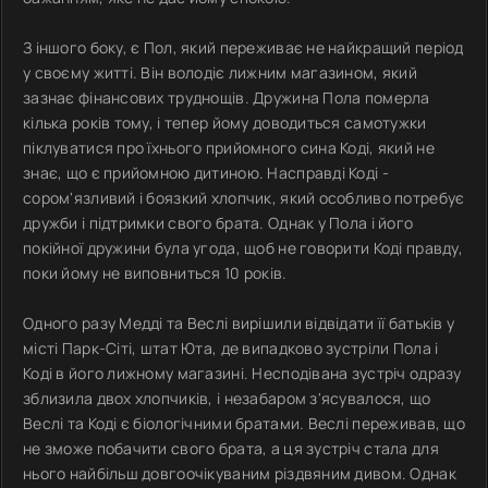
З іншого боку, є Пол, який переживає не найкращий період
у своєму житті. Він володіє лижним магазином, який
зазнає фінансових труднощів. Дружина Пола померла
кілька років тому, і тепер йому доводиться самотужки
піклуватися про їхнього прийомного сина Коді, який не
знає, що є прийомною дитиною. Насправді Коді -
сором'язливий і боязкий хлопчик, який особливо потребує
дружби і підтримки свого брата. Однак у Пола і його
покійної дружини була угода, щоб не говорити Коді правду,
поки йому не виповниться 10 років.
Одного разу Медді та Веслі вирішили відвідати її батьків у
місті Парк-Сіті, штат Юта, де випадково зустріли Пола і
Коді в його лижному магазині. Несподівана зустріч одразу
зблизила двох хлопчиків, і незабаром з'ясувалося, що
Веслі та Коді є біологічними братами. Веслі переживав, що
не зможе побачити свого брата, а ця зустріч стала для
нього найбільш довгоочікуваним різдвяним дивом. Однак