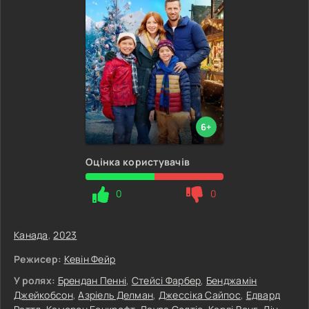
6+
Оцінка користувачів
0
0
Канада
,
2023
Режисер:
Кевін Фейр
У ролях:
Брендан Пенні
,
Стейсі Фарбер
,
Бенджамін
Джейкобсон
,
Азріель Делман
,
Джессіка Сайпос
,
Едвард