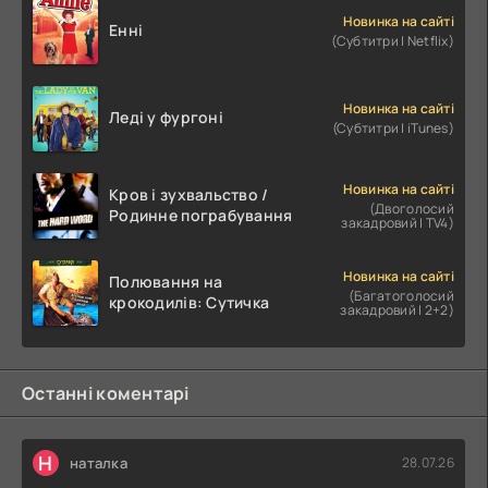
Новинка на сайті
Енні
(Субтитри | Netflix)
Новинка на сайті
Леді у фургоні
(Субтитри | iTunes)
Новинка на сайті
Кров і зухвальство /
(Двоголосий
Родинне пограбування
закадровий | TV4)
Новинка на сайті
Полювання на
(Багатоголосий
крокодилів: Сутичка
закадровий | 2+2)
Останні коментарі
Н
наталка
28.07.26