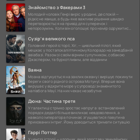
Знайомство з Факерами 3
Молодий чоловік Генрі виріс у родині, де спокій —
рідкісне явище, а будь-яке важливе рішення швидко
перетворюється на привід для суперечок і
непорозумінь. Коли він оголошує про намір одружитися,
це
Сузір’я великого пса
Головний герой історії, Хіг, — цивільний пілот, який
мешкає у постапокаліптичному Колорадо на занедбаній
авіабазі. Разом зі своїм вірним супутником, собакою
Джаспером, та буркотливим, але відданим
Ваяна
Моана відгукується на заклик океану і вирішує покинути
береги свого рідного острова Мотунуї. Вперше вона
вирушає у відкрите море у супроводі знаменитого
напівбога Мауї. На них чекає незабутня
Дюна: Частина третя
У галактиці стрімко зростає напруга: встановлений
порядок дедалі більше викликає невдоволення, а
навколо імператора починає згущуватися павутина
прихованих інтриг. Йому доводиться тримати ситуацію
Гаррі Поттер
У центрі історії — хлопчик, який зростав у звичайному