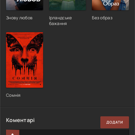
Знову любов
Ірландське
Без образ
бажання
Сомнія
Коментарі
ДОДАТИ