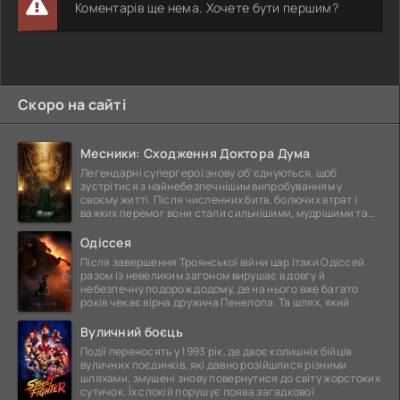
Коментарів ще нема. Хочете бути першим?
Скоро на сайті
Месники: Сходження Доктора Дума
Легендарні супергерої знову об'єднуються, щоб
зустрітися з найнебезпечнішим випробуванням у
своєму житті. Після численних битв, болючих втрат і
важких перемог вони стали сильнішими, мудрішими та
ще
Одіссея
Після завершення Троянської війни цар Ітаки Одіссей
разом із невеликим загоном вирушає в довгу й
небезпечну подорож додому, де на нього вже багато
років чекає вірна дружина Пенелопа. Та шлях, який
Вуличний боєць
Події переносять у 1993 рік, де двоє колишніх бійців
вуличних поєдинків, які давно розійшлися різними
шляхами, змушені знову повернутися до світу жорстоких
сутичок. Їх спокій порушує поява загадкової