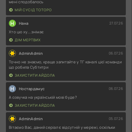
мені сподобалось
МІЙ СУСІД ТОТОРО
Н
Нана
27.07.26
Хто цю ху....знімає
ДІМ МЕРТВИХ
AdminAdmin
06.07.26
Точно не знаємо, краще запитайте у ТГ каналі цієї команди
що робила Субтитри
ЗАХИСТИТИ АЙДОЛА
Н
Ностардамус
06.07.26
А озвучка на українській мові буде?
ЗАХИСТИТИ АЙДОЛА
AdminAdmin
05.07.26
Вітаємо Вас, даний серіал є відсутній у мережі, оскільки