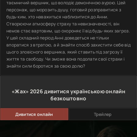
таємничий вершник, що володіє демонічною аурою. Цей
персонаж, що морозить душу, готовий розправитися з
будь-ким, хто наважиться наблизитися до Анни.
Створюючи атмосферу страху та невизначеності, він
немов стає вартовим, що охороняє її від будь-яких загроз.
У цей складний період Анні доведеться не тільки
впоратися з втратою, а й знайти спосіб захистити себе від
цього зловісного вершника, який ставить під загрозу її
життя та свободу. Чи зможе вона подолати свої страхи і
знайти сили боротися за свою долю?
«Жах»
2026
дивитися українською онлайн
безкоштовно
Дивитися онлайн
Трейлер