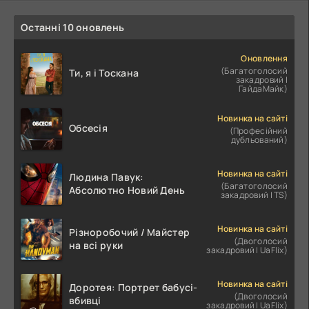
Останні 10 оновлень
Оновлення
(Багатоголосий
Ти, я і Тоскана
закадровий |
ГайдаМайк)
Новинка на сайті
Обсесія
(Професійний
дубльований)
Новинка на сайті
Людина Павук:
(Багатоголосий
Абсолютно Новий День
закадровий | TS)
Новинка на сайті
Різноробочий / Майстер
(Двоголосий
на всі руки
закадровий | UaFlix)
Новинка на сайті
Доротея: Портрет бабусі-
(Двоголосий
вбивці
закадровий | UaFlix)