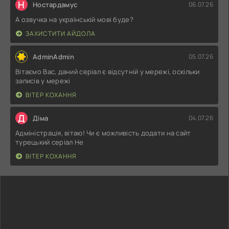
Н
Ностардамус
06.07.26
А озвучка на українській мові буде?
ЗАХИСТИТИ АЙДОЛА
AdminAdmin
05.07.26
Вітаємо Вас, даний серіал є відсутній у мережі, оскільки
записів у мережі
ВІТЕР КОХАННЯ
Д
Діма
04.07.26
Адміністрація, вітаю! Чи є можливість додати на сайт
турецький серіал Не
ВІТЕР КОХАННЯ