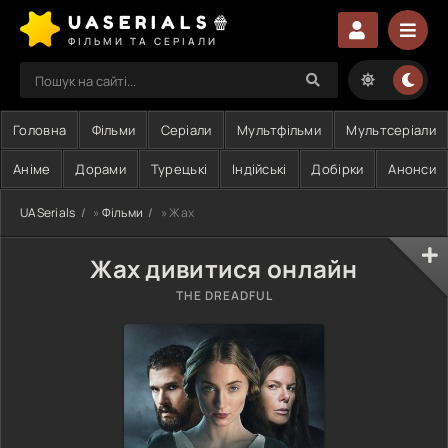
UASERIALS🍿
ФІЛЬМИ ТА СЕРІАЛИ
Головна
Фільми
Серіали
Мультфільми
Мультсеріали
Аніме
Дорами
Турецькі
Індійські
Добірки
Анонси
UASerials
»
Фільми
» Жах
Жах дивитися онлайн
THE DREADFUL