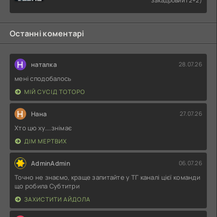
закадровий | 2+2)
Останні коментарі
Н
наталка
28.07.26
мені сподобалось
МІЙ СУСІД ТОТОРО
Н
Нана
27.07.26
Хто цю ху....знімає
ДІМ МЕРТВИХ
AdminAdmin
06.07.26
Точно не знаємо, краще запитайте у ТГ каналі цієї команди
що робила Субтитри
ЗАХИСТИТИ АЙДОЛА