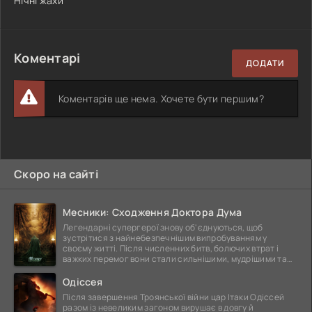
Нічні жахи
Коментарі
ДОДАТИ
Коментарів ще нема. Хочете бути першим?
Скоро на сайті
Месники: Сходження Доктора Дума
Легендарні супергерої знову об'єднуються, щоб
зустрітися з найнебезпечнішим випробуванням у
своєму житті. Після численних битв, болючих втрат і
важких перемог вони стали сильнішими, мудрішими та
ще
Одіссея
Після завершення Троянської війни цар Ітаки Одіссей
разом із невеликим загоном вирушає в довгу й