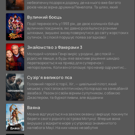
небезпечну подорож додому, де на нього вже багато
років чекає вірна дружина Пенелопа. Та шлях, який
Вуличний боєць
Події переносять у 1993 рік, де двоє колишніх бійців
вуличних поєдинків, які давно розійшлися різними
шляхами, змушені знову повернутися до світу жорстоких
сутичок. Їх спокій порушує поява загадкової
Знайомство з Факерами 3
Молодий чоловік Генрі виріс у родині, де спокій —
рідкісне явище, а будь-яке важливе рішення швидко
перетворюється на привід для суперечок і
непорозумінь. Коли він оголошує про намір одружитися,
це
Сузір’я великого пса
Головний герой історії, Хіг, — цивільний пілот, який
мешкає у постапокаліптичному Колорадо на занедбаній
авіабазі. Разом зі своїм вірним супутником, собакою
Джаспером, та буркотливим, але відданим
Ваяна
Моана відгукується на заклик океану і вирішує покинути
береги свого рідного острова Мотунуї. Вперше вона
вирушає у відкрите море у супроводі знаменитого
напівбога Мауї. На них чекає незабутня