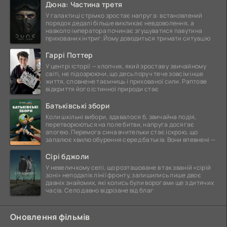
Дюна: Частина третя
У галактиці стрімко зростає напруга: встановлений
порядок дедалі більше викликає невдоволення, а
навколо імператора починає згущуватися павутина
прихованих інтриг. Йому доводиться тримати ситуацію
Гаррі Поттер
У центрі історії — хлопчик, який зростав у звичайному
світі, не підозрюючи, що десь поруч тече зовсім інше
життя, сповнене таємниць і прихованої сили. Раптове
відкриття його істинної природи стає
Батьківські збори
Коли шкільні вибори, здавалося б, звичайна подія,
перетворюються на поле битви, напруга досягає
апогею. Перемога сина вчительки стає іскрою, що
запалює хвилю обурення серед батьків. Вони впевнені —
Сірі бджоли
У невеличкому селі, що розташоване в так званій «сірій
зоні» неподалік лінії фронту, залишились лише двоє
давніх знайомих, які колись були ворогами ще з дитячих
часів. Село давно відрізане від благ
Оновлення фільмів