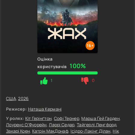
16+
Оцінка
100%
користувачів
1
0
США
,
2026
Режисер:
Наташа Кермані
У ролях:
Кіт Герінґтон
,
Софі Тернер
,
Марша Ґей Гарден
,
Лоуренс О’Фуорейн
,
Ларрі Седар
,
Тайгерлі Ленгфорд
,
Закарі Коен
,
Катрін МакДонаф
,
Ісідро-Лакінг Ділан
,
Нік