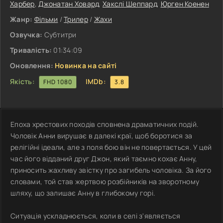
Харбер
,
Джонатан Ховард
,
Хакслі Шеппард
,
Юрген Коенен
Жанр:
Фільми
/
Трилер
/
Жахи
Озвучка:
Субтитри
Тривалість:
01:34:09
Оновлення:
Новинка на сайті
Якість:
IMDb:
FHD 1080
3.8
Епоха хрестових походів сповнена драматичних подій.
Чоловік Анни вирушає в далекі краї, щоб боротися за
релігійні ідеали, але з поля бою він не повертається. У цей
час його відданий друг Джон, який таємно кохає Анну,
приносить жахливу звістку про загибель чоловіка. За його
словами, той став жертвою розбійників на зворотному
шляху, що залишає Анну в глибокому горі.
Ситуація ускладнюється, коли в селі з'являється