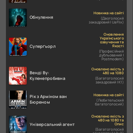
Новинка на сайті
Обнулення
(Двоголосий
закадровий | UaFlix)
Оновлення
Українського
озвучення та
Якості
Суперґьорл
(Професійний
дубльований |
Postmodern)
Оновлено якість з
Венді Ву:
480 на 1080
Куленепробивна
(Багатоголосий
закадровий | К1)
Новинка на сайті
Рік з Арміном ван
(Любительский
Бюреном
багатоголосий)
Оновлено якість з
480 на 1080 та
Опис
Універсальний агент
(Багатоголосий