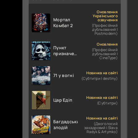
Оновлення
Українського
Мортал
озвучення
Комбат 2
(Професійний
дубльований |
Postmodern)
Оновлення
Пункт
(Професійний
призначення
дубльований |
CineType)
4
Новинка на сайті
71 у вогні
(Субтитри | destiny)
Новинка на сайті
Цар Едіп
(Субтитри)
Новинка на сайті
Багдадський
(Двоголосий
злодій
закадровий | Slava
Radyk & Artymko)