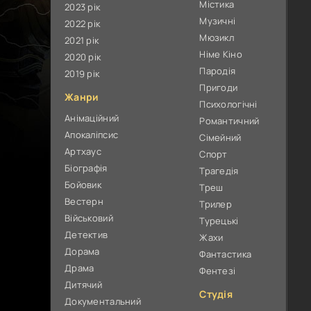
Містика
2023 рік
Музичні
2022 рік
Мюзикл
2021 рік
Німе Кіно
2020 рік
Пародія
2019 рік
Пригоди
Жанри
Психологічні
Анімаційний
Романтичний
Апокаліпсис
Сімейний
Артхаус
Спорт
Біографія
Трагедія
Бойовик
Треш
Вестерн
Трилер
Військовий
Турецькі
Детектив
Жахи
Дорама
Фантастика
Драма
Фентезі
Дитячий
Студія
Документальний