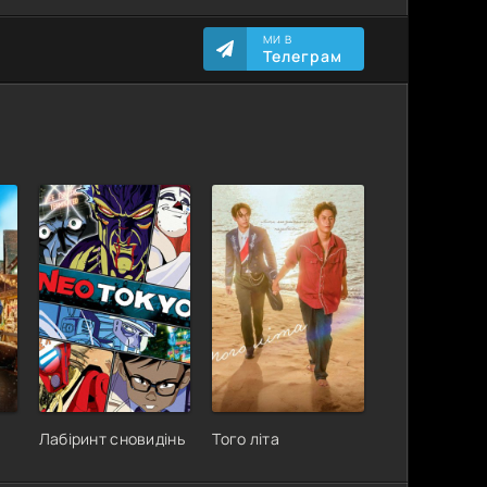
МИ В
Телеграм
Лабіринт сновидінь
Того літа