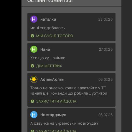
Останні коментарі
Н
наталка
28.07.26
мені сподобалось
МІЙ СУСІД ТОТОРО
Н
Нана
27.07.26
Хто цю ху....знімає
ДІМ МЕРТВИХ
AdminAdmin
06.07.26
Точно не знаємо, краще запитайте у ТГ
каналі цієї команди що робила Субтитри
ЗАХИСТИТИ АЙДОЛА
Н
Ностардамус
06.07.26
А озвучка на українській мові буде?
ЗАХИСТИТИ АЙДОЛА