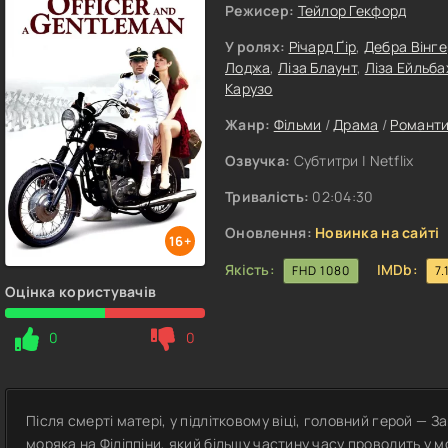
Режисер:
Тейлор Гекфорд
У ролях:
Річард Ґір
,
Дебра Вінге
Лоджа
,
Ліза Блаунт
,
Ліза Ейльба
Карузо
Жанр:
Фільми
/
Драма
/
Романт
Озвучка:
Субтитри | Netflix
Тривалість:
02:04:30
Оновлення:
Новинка на сайті
16+
Якість:
IMDb:
FHD 1080
7.
Оцінка користувачів
0
0
Після смерті матері, у підлітковому віці, головний герой — 
моряка на Філіппіни, який більшу частину часу проводить у м