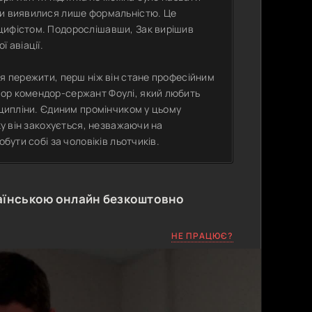
зи виявилися лише формальністю. Це
цифістом. Подорослішавши, Зак вирішив
 авіації.
ся пережити, перш ніж він стане професійним
тор комендор-сержант Фоулі, який любить
сципліни. Єдиним промінчиком у цьому
ку він закохується, незважаючи на
бути собі за чоловіків льотчиків.
аїнською онлайн безкоштовно
НЕ ПРАЦЮЄ?