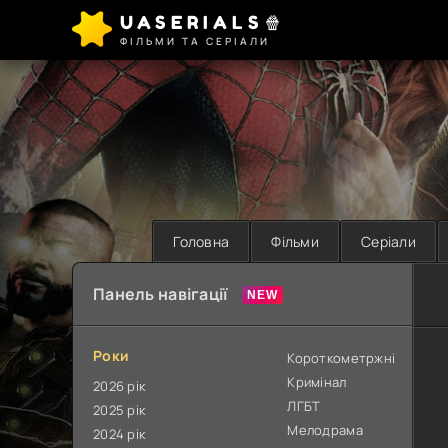
UASERIALS🍿
ФІЛЬМИ ТА СЕРІАЛИ
Головна
Фільми
Серіали
Панель навігації
Роки
Короткометржні
Кримінал
2026 рік
ЛГБТ
2025 рік
Мелодрама
2024 рік