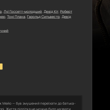
р
,
Луї Госсетт-молодший
,
Девід Кіт
,
Роберт
хер
,
Тоні Плана
,
Гарольд Сильвестр
,
Девід
ичний
1
Зак Мейо — був змушений переїхати до батька-
орі. Життя підлітка не можна було назвати