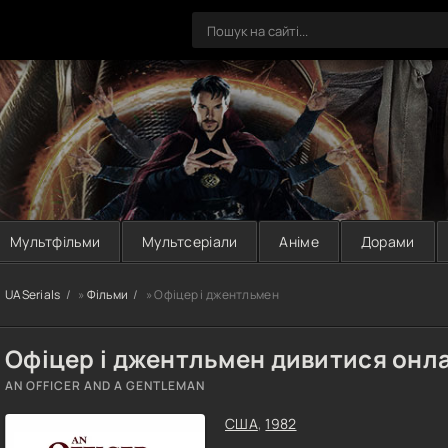
Мультфільми
Мультсеріали
Аніме
Дорами
UASerials
»
Фільми
» Офіцер і джентльмен
Офіцер і джентльмен дивитися онл
AN OFFICER AND A GENTLEMAN
США
,
1982