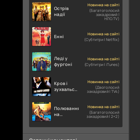
Новинка на сайті
Острів
(Багатоголосий
надії
закадровий |
НЛО.TV)
Новинка на сайті
Енні
(Субтитри | Netflix)
Леді у
Новинка на сайті
фургоні
(Субтитри | iTunes)
Новинка на сайті
Кров і
(Двоголосий
зухвальство
закадровий | TV4)
/ Родинне
пограбування
Новинка на сайті
Полювання
(Багатоголосий
на
закадровий | 2+2)
крокодилів:
Сутичка