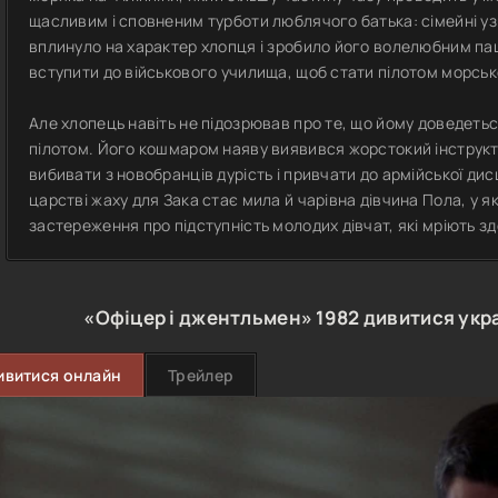
щасливим і сповненим турботи люблячого батька: сімейні у
вплинуло на характер хлопця і зробило його волелюбним па
вступити до військового училища, щоб стати пілотом морської
Але хлопець навіть не підозрював про те, що йому доведеть
пілотом. Його кошмаром наяву виявився жорстокий інструк
вибивати з новобранців дурість і привчати до армійської ди
царстві жаху для Зака стає мила й чарівна дівчина Пола, у я
застереження про підступність молодих дівчат, які мріють здо
«Офіцер і джентльмен»
1982
дивитися укр
ивитися онлайн
Трейлер