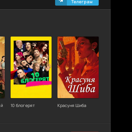
Телеграм
ий
10 блогерят
Красуня Шиба