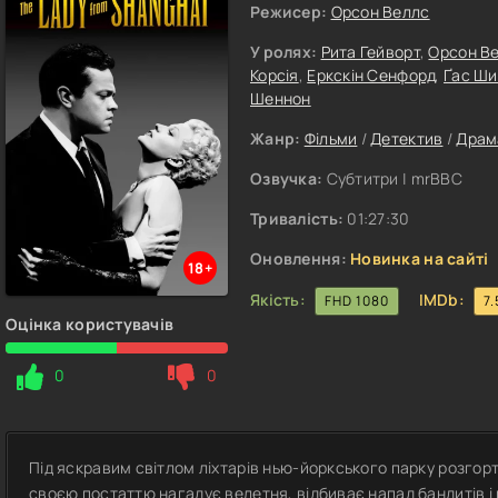
Режисер:
Орсон Веллс
У ролях:
Рита Гейворт
,
Орсон В
Корсія
,
Еркскін Сенфорд
,
Ґас Ши
Шеннон
Жанр:
Фільми
/
Детектив
/
Драм
Озвучка:
Субтитри | mrBBC
Тривалість:
01:27:30
Оновлення:
Новинка на сайті
18+
Якість:
IMDb:
FHD 1080
7.
Оцінка користувачів
0
0
Під яскравим світлом ліхтарів нью-йоркського парку розгор
своєю постаттю нагадує велетня, відбиває напад бандитів і 