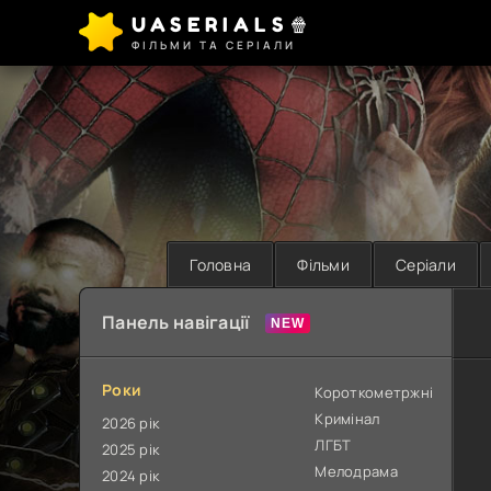
UASERIALS🍿
ФІЛЬМИ ТА СЕРІАЛИ
Головна
Фільми
Серіали
Панель навігації
Роки
Короткометржні
Кримінал
2026 рік
ЛГБТ
2025 рік
Мелодрама
2024 рік