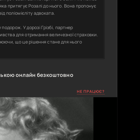
 яка притягує Розалі до нього. Вона пропонує
від поліомієліту адвоката.
подорож. У дорозі Грізбі, партнер
бивства для отримання величезної страховки.
зрюючи, що це рішення стане для нього
ською онлайн безкоштовно
НЕ ПРАЦЮЄ?