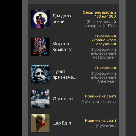
Оновлено якість з
Дім двох
480 на 1080
сімей
(Багатоголосий
закадровий | ТВ-І)
Оновлення
Українського
Мортал
озвучення
Комбат 2
(Професійний
дубльований |
Postmodern)
Оновлення
Пункт
(Професійний
призначення
дубльований |
CineType)
4
Новинка на сайті
71 у вогні
(Субтитри | destiny)
Новинка на сайті
Цар Едіп
(Субтитри)