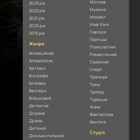
Містика
2023 рік
Музичні
2022 рік
Мюзикл
2021 рік
Німе Кіно
2020 рік
Пародія
2019 рік
Пригоди
Жанри
Психологічні
Анімаційний
Романтичний
Апокаліпсис
Сімейний
Артхаус
Спорт
Біографія
Трагедія
Бойовик
Треш
Вестерн
Трилер
Військовий
Турецькі
Детектив
Жахи
Дорама
Фантастика
Драма
Фентезі
Дитячий
Студія
Документальний