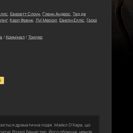
еллс
,
Еверетт Слоун
,
Ґленн Андерс
,
Тед де
лінґ
,
Карл Френк
,
Луї Мерріл
,
Евелін Елліс
,
Гаррі
а
/
Кримінал
/
Трилер
5
тається драматична подія. Майкл О'Хара, що
рятує Розалі Банністер. Його обличчя, немов