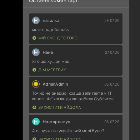
Останні коментарі
Н
наталка
28.07.26
мені сподобалось
МІЙ СУСІД ТОТОРО
Н
Нана
27.07.26
Хто цю ху....знімає
ДІМ МЕРТВИХ
AdminAdmin
06.07.26
Точно не знаємо, краще запитайте у ТГ
каналі цієї команди що робила Субтитри
ЗАХИСТИТИ АЙДОЛА
Н
Ностардамус
06.07.26
А озвучка на українській мові буде?
ЗАХИСТИТИ АЙДОЛА