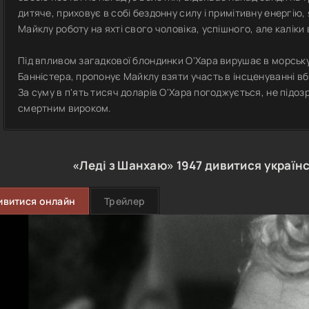
дитяче, приховує в собі бездонну силу і примітивну енергію,
Майклу роботу на яхті свого чоловіка, успішного, але каліки 
Під впливом загадкової блондинки О'Хара вирушає в морську 
Банністера, пропонує Майклу взяти участь в інсценуванні в
За суму в п'ять тисяч доларів О'Хара погоджується, не підо
смертним вироком.
«Леді з Шанхаю»
1947
дивитися україн
ивитися онлайн
Трейлер