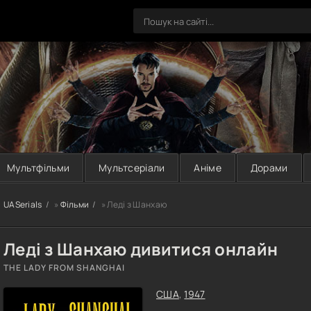
Мультфільми
Мультсеріали
Аніме
Дорами
UASerials
»
Фільми
» Леді з Шанхаю
Леді з Шанхаю дивитися онлайн
THE LADY FROM SHANGHAI
США
,
1947