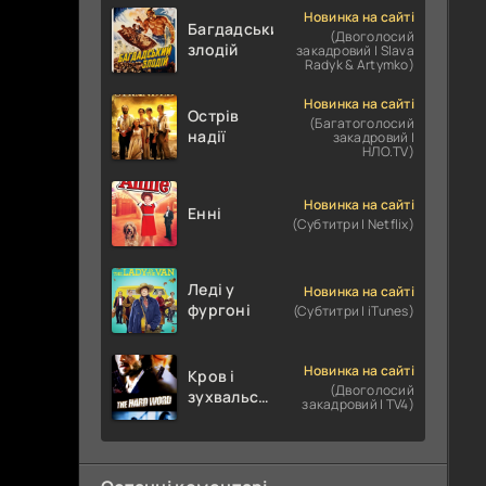
Новинка на сайті
Багдадський
(Двоголосий
злодій
закадровий | Slava
Radyk & Artymko)
Новинка на сайті
Острів
(Багатоголосий
надії
закадровий |
НЛО.TV)
Новинка на сайті
Енні
(Субтитри | Netflix)
Леді у
Новинка на сайті
фургоні
(Субтитри | iTunes)
Новинка на сайті
Кров і
(Двоголосий
зухвальство
закадровий | TV4)
/ Родинне
пограбування