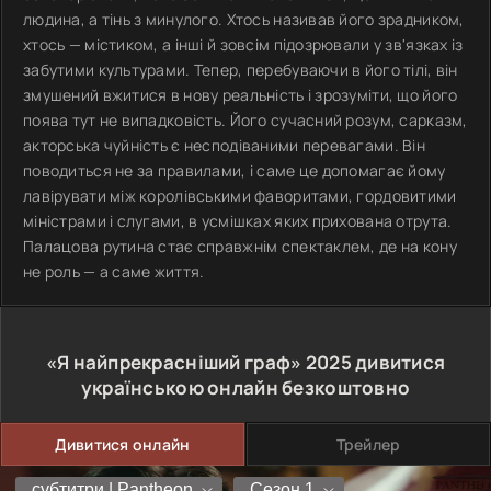
людина, а тінь з минулого. Хтось називав його зрадником,
хтось — містиком, а інші й зовсім підозрювали у зв'язках із
забутими культурами. Тепер, перебуваючи в його тілі, він
змушений вжитися в нову реальність і зрозуміти, що його
поява тут не випадковість. Його сучасний розум, сарказм,
акторська чуйність є несподіваними перевагами. Він
поводиться не за правилами, і саме це допомагає йому
лавірувати між королівськими фаворитами, гордовитими
міністрами і слугами, в усмішках яких прихована отрута.
Палацова рутина стає справжнім спектаклем, де на кону
не роль — а саме життя.
«Я найпрекрасніший граф»
2025
дивитися
українською онлайн безкоштовно
Дивитися онлайн
Трейлер