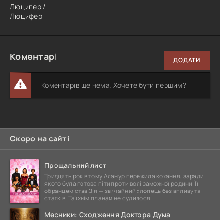
Люципер /
Люцифер
Коментарі
ДОДАТИ
Коментарів ще нема. Хочете бути першим?
Скоро на сайті
Прощальний лист
Тридцять років тому Аланур пережила кохання, заради
якого була готова піти проти волі заможної родини. Її
обранцем став Зія — звичайний хлопець без впливу та
статків. Та їхнім планам не судилося
Месники: Сходження Доктора Дума