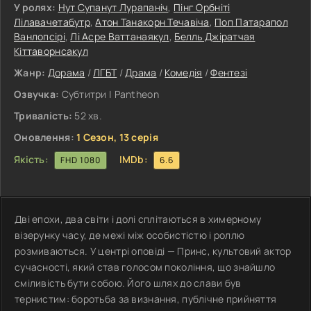
У ролях:
Нут Супанут Лурапаніч
,
Пінг Орбніті
Лілавачетабутр
,
Атон Танакорн Течавіча
,
Поп Патарапол
Ванлопсірі
,
Лі Асре Ваттанаякул
,
Белль Джіратчая
Кіттаворнсакул
Жанр:
Дорама
/
ЛГБТ
/
Драма
/
Комедія
/
Фентезі
Озвучка:
Субтитри | Pantheon
Тривалість:
52 хв.
Оновлення:
1 Сезон, 13 серія
Якість:
IMDb:
FHD 1080
6.6
Дві епохи, два світи і долі сплітаються в химерному
візерунку часу, де межі між особистістю і роллю
розмиваються. У центрі оповіді — Принс, культовий актор
сучасності, який став голосом покоління, що знайшло
сміливість бути собою. Його шлях до слави був
тернистим: боротьба за визнання, публічне прийняття