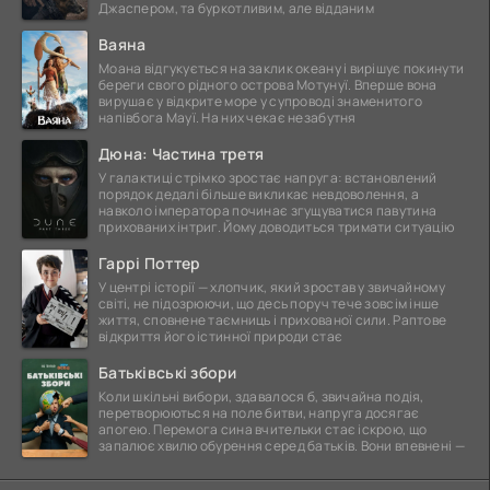
Джаспером, та буркотливим, але відданим
Ваяна
Моана відгукується на заклик океану і вирішує покинути
береги свого рідного острова Мотунуї. Вперше вона
вирушає у відкрите море у супроводі знаменитого
напівбога Мауї. На них чекає незабутня
Дюна: Частина третя
У галактиці стрімко зростає напруга: встановлений
порядок дедалі більше викликає невдоволення, а
навколо імператора починає згущуватися павутина
прихованих інтриг. Йому доводиться тримати ситуацію
Гаррі Поттер
У центрі історії — хлопчик, який зростав у звичайному
світі, не підозрюючи, що десь поруч тече зовсім інше
життя, сповнене таємниць і прихованої сили. Раптове
відкриття його істинної природи стає
Батьківські збори
Коли шкільні вибори, здавалося б, звичайна подія,
перетворюються на поле битви, напруга досягає
апогею. Перемога сина вчительки стає іскрою, що
запалює хвилю обурення серед батьків. Вони впевнені —