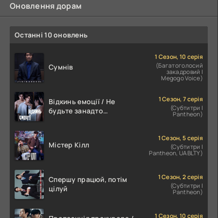
Оновлення дорам
Останні 10 оновлень
1 Сезон, 10 серія
(Багатоголосий
Сумнів
закадровий |
Megogo Voice)
1 Сезон, 7 серія
Відкинь емоції / Не
(Субтитри |
будьте занадто
Pantheon)
емоційними
1 Сезон, 5 серія
Містер Кілл
(Субтитри |
Pantheon, UABLTY)
1 Сезон, 2 серія
Спершу працюй, потім
(Субтитри |
цілуй
Pantheon)
1 Сезон, 10 серія