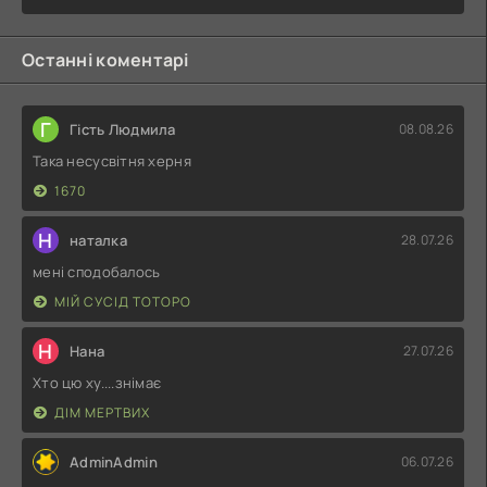
Останні коментарі
Г
Гість Людмила
08.08.26
Така несусвітня херня
1670
Н
наталка
28.07.26
мені сподобалось
МІЙ СУСІД ТОТОРО
Н
Нана
27.07.26
Хто цю ху....знімає
ДІМ МЕРТВИХ
AdminAdmin
06.07.26