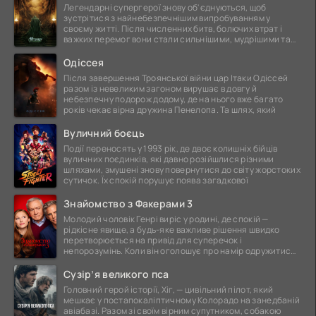
Легендарні супергерої знову об'єднуються, щоб
зустрітися з найнебезпечнішим випробуванням у
своєму житті. Після численних битв, болючих втрат і
важких перемог вони стали сильнішими, мудрішими та
ще
Одіссея
Після завершення Троянської війни цар Ітаки Одіссей
разом із невеликим загоном вирушає в довгу й
небезпечну подорож додому, де на нього вже багато
років чекає вірна дружина Пенелопа. Та шлях, який
Вуличний боєць
Події переносять у 1993 рік, де двоє колишніх бійців
вуличних поєдинків, які давно розійшлися різними
шляхами, змушені знову повернутися до світу жорстоких
сутичок. Їх спокій порушує поява загадкової
Знайомство з Факерами 3
Молодий чоловік Генрі виріс у родині, де спокій —
рідкісне явище, а будь-яке важливе рішення швидко
перетворюється на привід для суперечок і
непорозумінь. Коли він оголошує про намір одружитися,
це
Сузір’я великого пса
Головний герой історії, Хіг, — цивільний пілот, який
мешкає у постапокаліптичному Колорадо на занедбаній
авіабазі. Разом зі своїм вірним супутником, собакою