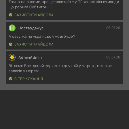
Точно не знаємо, краще запитайте у ТГ каналі цієї команди
що робила Субтитри
ЗАХИСТИТИ АЙДОЛА
Н
Ностардамус
06.07.26
А озвучка на українській мові буде?
ЗАХИСТИТИ АЙДОЛА
AdminAdmin
05.07.26
Вітаємо Вас, даний серіал є відсутній у мережі, оскільки
записів у мережі
ВІТЕР КОХАННЯ