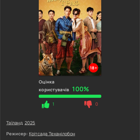
18+
Оцінка
100%
користувачів
1
0
Таїланд
,
2025
Режисер:
Крітсада Теханілобон