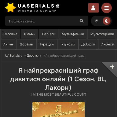
UASERIALS🍿
ФІЛЬМИ ТА СЕРІАЛИ
Головна
Фільми
Серіали
Мультфільми
Мультсеріали
Аніме
Дорами
Турецькі
Індійські
Добірки
Анонси
UASerials
»
Дорама
» Я найпрекрасніший граф
Я найпрекрасніший граф
дивитися онлайн (1 Сезон, BL,
Лакорн)
I'M THE MOST BEAUTIFUL COUNT