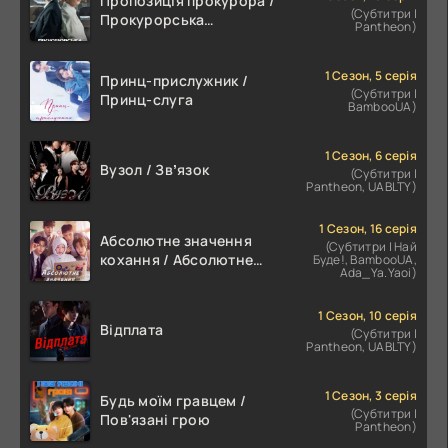
Пропозиція прокурора /
(Субтитри |
Прокурорська
Pantheon)
пропозиція
1 Сезон, 5 серія
Принц-прислужник /
(Субтитри |
Принц-слуга
BambooUA)
1 Сезон, 6 серія
Вузол / Звʼязок
(Субтитри |
Pantheon, UABLTY)
1 Сезон, 16 серія
Абсолютне значення
(Субтитри | Най
кохання / Абсолютне
Буде!, BambooUA,
Ada_Ya.Yaoi)
значення романтики
1 Сезон, 10 серія
Відплата
(Субтитри |
Pantheon, UABLTY)
1 Сезон, 3 серія
Будь моїм гравцем /
(Субтитри |
Пов'язані грою
Pantheon)