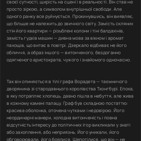
своєї сутності, щирість на сцені і в реальності. Він став не
просто зіркою, а символом внутрішньої свободи. Але
одного ранку все руйнується. Прокинувшись, він виявляє,
що більше не належить до звичного світу. Замість скляних
стін його квартири — різьблені колони і тіні балдахінів,
замість гудків машин — дивна мова за вікном і аромат
пахощів, що витає в повітрі. Дзеркало відбиває не його
обличчя, а образ іншого — витонченого, бездоганно
одягненого аристократа, чужого і знайомого одночасно.
Так він опиняється в тілі графа Ворадета — таємничого
дворянина зі стародавнього королівства Тхонгбурі. Епоха,
в яку потрапляє хлопець, давно пішла в небуття, але жива
в кожному камені палацу. Граф був складною постаттю:
красива оболонка, оточена чутками і недовірою. Його
неординарні манери, холодна витонченість і повна
відсутність інтересу до політичних ігор викликали у знаті
або захоплення, або неприязнь. Його уникали, його
обговорювали, його боялися. Шепотілися, що він — не