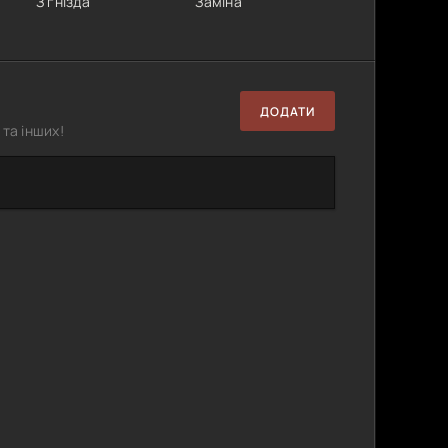
З гнізда
Заміна
ДОДАТИ
та інших!