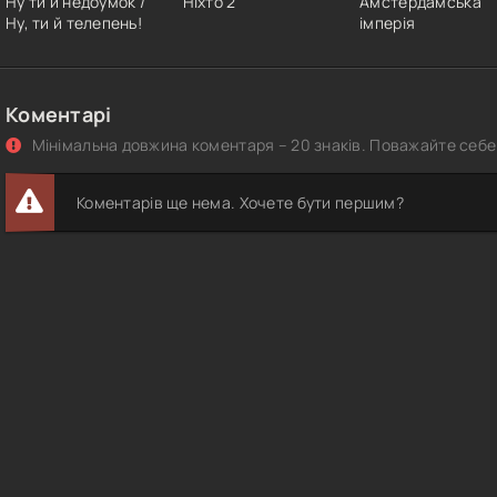
Ну ти й недоумок /
Ніхто 2
Амстердамська
Ну, ти й телепень!
імперія
Коментарі
Мінімальна довжина коментаря – 20 знаків. Поважайте себе 
Коментарів ще нема. Хочете бути першим?