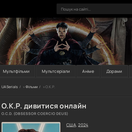
Мультфільми
Мультсеріали
Аніме
Дорами
UASerials
»
Фільми
» О.К.Р.
О.К.Р. дивитися онлайн
O.C.D. (OBSESSOR COERCIO DEUS)
США
,
2024