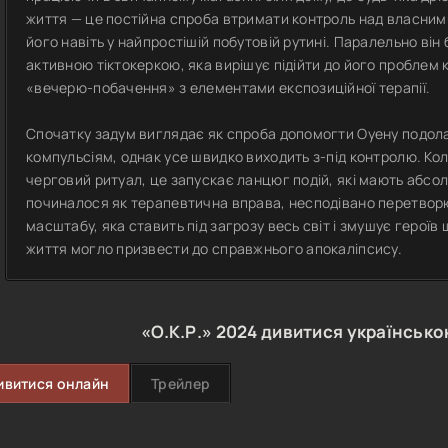
життя — це постійна спроба втримати контроль над власним
його навіть у найпростішій побутовій рутині. Паралельно він
активною тіктокеркою, яка вирішує підійти до його проблем
«вечерю-побачення» з елементами експозиційної терапії.
Спочатку задум виглядає як спроба допомогти Оуену подола
компульсіям, однак усе швидко виходить з-під контролю. Ко
черговий ритуал, це запускає ланцюг подій, які мають абсо
починалося як терапевтична вправа, несподівано перетвор
масштабу, яка ставить під загрозу весь світ і змушує героїв
життя могло призвести до справжнього апокаліпсису.
«О.К.Р.»
2024
дивитися українсько
ивитися онлайн
Трейлер