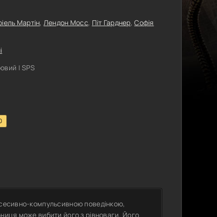
ріель Мартін
,
Лендон Мосс
,
Піт Гарднер
,
Софія
і
овий | SPS
0
обсесивно-компульсивною поведінкою,
бниця може вибити його з рівноваги. Його