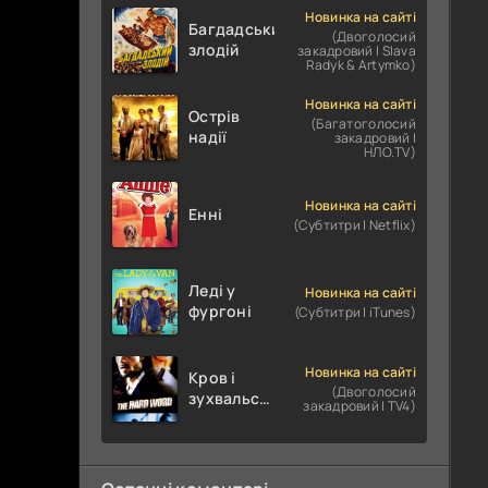
Новинка на сайті
Багдадський
(Двоголосий
злодій
закадровий | Slava
Radyk & Artymko)
Новинка на сайті
Острів
(Багатоголосий
надії
закадровий |
НЛО.TV)
Новинка на сайті
Енні
(Субтитри | Netflix)
Леді у
Новинка на сайті
фургоні
(Субтитри | iTunes)
Новинка на сайті
Кров і
(Двоголосий
зухвальство
закадровий | TV4)
/ Родинне
пограбування