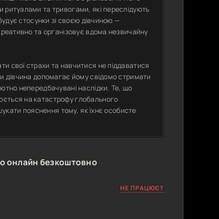
и ритуалами та тривогами, які переслідують
 будує стосунки зі своєю дівчиною —
 креативно та організовує вдома незвичайну
ти свої страхи та навчитися не піддаватися
ли дівчина допомагає йому свідомо стримати
лютно непередбачувані наслідки. Те, що
юється на катастрофу глобального
 шукати пояснення тому, як їхнє особисте
ю онлайн безкоштовно
НЕ ПРАЦЮЄ?