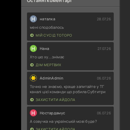
Останні коментарі
Н
наталка
28.07.26
мені сподобалось
МІЙ СУСІД ТОТОРО
Н
Нана
27.07.26
Хто цю ху....знімає
ДІМ МЕРТВИХ
AdminAdmin
06.07.26
Точно не знаємо, краще запитайте у ТГ
каналі цієї команди що робила Субтитри
ЗАХИСТИТИ АЙДОЛА
Н
Ностардамус
06.07.26
А озвучка на українській мові буде?
ЗАХИСТИТИ АЙДОЛА