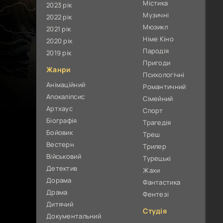
Містика
2023 рік
Музичні
2022 рік
Мюзикл
2021 рік
Німе Кіно
2020 рік
Пародія
2019 рік
Пригоди
Жанри
Психологічні
Анімаційний
Романтичний
Апокаліпсис
Сімейний
Артхаус
Спорт
Біографія
Трагедія
Бойовик
Треш
Вестерн
Трилер
Військовий
Турецькі
Детектив
Жахи
Дорама
Фантастика
Драма
Фентезі
Дитячий
Студія
Документальний