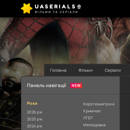
UASERIALS🍿
ФІЛЬМИ ТА СЕРІАЛИ
Головна
Фільми
Серіали
Панель навігації
Роки
Короткометржні
Кримінал
2026 рік
ЛГБТ
2025 рік
Мелодрама
2024 рік