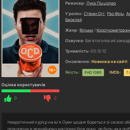
Режисер:
Лука Піццолео
У ролях:
Стівен Огг
,
Раз Фріц
,
А
Барклай
Жанр:
Фільми
/
Короткометражн
Озвучка:
Багатоголосий закадр
Тривалість:
00:12:12
Оновлення:
Новинка на сайті
16+
Якість:
IMDb:
FHD 1080
7.
Оцінка користувачів
0
0
Невротичний кур’єр на ім’я Оуен щодня бореться зі своєю 
працюючи в звичайному магазині біля дому, де будь-яка дрі