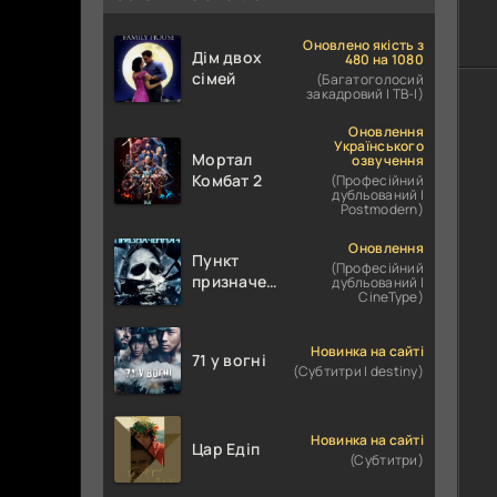
Оновлено якість з
Дім двох
480 на 1080
сімей
(Багатоголосий
закадровий | ТВ-І)
Оновлення
Українського
Мортал
озвучення
Комбат 2
(Професійний
дубльований |
Postmodern)
Оновлення
Пункт
(Професійний
призначення
дубльований |
CineType)
4
Новинка на сайті
71 у вогні
(Субтитри | destiny)
Новинка на сайті
Цар Едіп
(Субтитри)