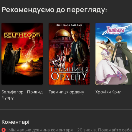
Рекомендуємо до перегляду:
Бельфеґор - Привид
Таємниця ордену
Хроніки Крил
Лувру
Коментарі
Мінімальна довжина коментаря – 20 знаків. Поважайте себе 