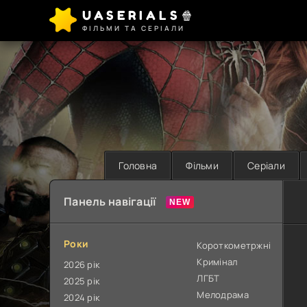
UASERIALS🍿
ФІЛЬМИ ТА СЕРІАЛИ
Головна
Фільми
Серіали
Панель навігації
Роки
Короткометржні
Кримінал
2026 рік
ЛГБТ
2025 рік
Мелодрама
2024 рік