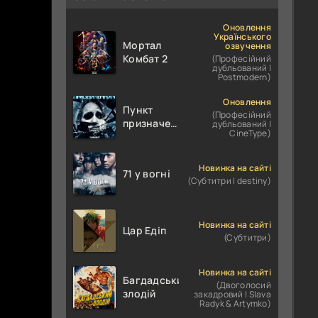
Оновлення
Українського
Мортал
озвучення
Комбат 2
(Професійний
дубльований |
Postmodern)
Оновлення
Пункт
(Професійний
призначення
дубльований |
CineType)
4
Новинка на сайті
71 у вогні
(Субтитри | destiny)
Новинка на сайті
Цар Едіп
(Субтитри)
Новинка на сайті
Багдадський
(Двоголосий
злодій
закадровий | Slava
Radyk & Artymko)