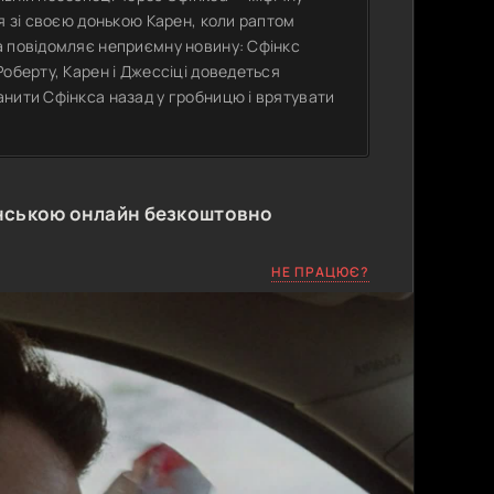
я зі своєю донькою Карен, коли раптом
а повідомляє неприємну новину: Сфінкс
оберту, Карен і Джессіці доведеться
нити Сфінкса назад у гробницю і врятувати
нською онлайн безкоштовно
НЕ ПРАЦЮЄ?