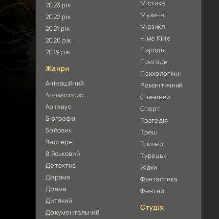
Містика
2023 рік
Музичні
2022 рік
Мюзикл
2021 рік
Німе Кіно
2020 рік
Пародія
2019 рік
Пригоди
Жанри
Психологічні
Анімаційний
Романтичний
Апокаліпсис
Сімейний
Артхаус
Спорт
Біографія
Трагедія
Бойовик
Треш
Вестерн
Трилер
Військовий
Турецькі
Детектив
Жахи
Дорама
Фантастика
Драма
Фентезі
Дитячий
Студія
Документальний