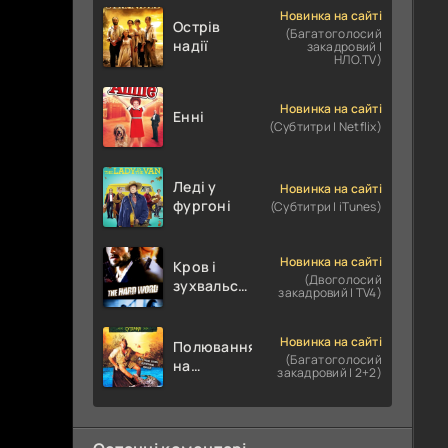
Новинка на сайті
Острів
(Багатоголосий
надії
закадровий |
НЛО.TV)
Новинка на сайті
Енні
(Субтитри | Netflix)
Леді у
Новинка на сайті
фургоні
(Субтитри | iTunes)
Новинка на сайті
Кров і
(Двоголосий
зухвальство
закадровий | TV4)
/ Родинне
пограбування
Новинка на сайті
Полювання
(Багатоголосий
на
закадровий | 2+2)
крокодилів:
Сутичка