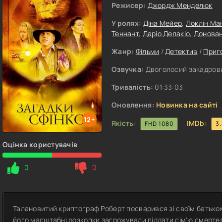
Режисер:
Джордж Менделюк
У ролях:
Діна Мейер
,
Локлін Ма
Теннант
,
Даріо Делакіо
,
Донован
Жанр:
Фільми
/
Детектив
/
Приг
Озвучка:
Двоголосий закадрови
Тривалість:
01:33:03
Оновлення:
Новинка на сайті
12+
Якість:
IMDb:
FHD 1080
3
Оцінка користувачів
0
0
Талановитий криптограф Роберт посварився зі своїм батьком
його масштабні розкопки загрожували піддати сім'ю смертел