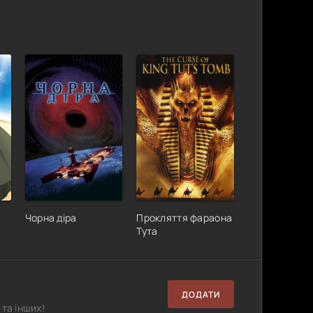
Чорна діра
Прокляття фараона
Тута
ДОДАТИ
та інших!