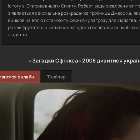
істоту зі Стародавнього Єгипту. Роберт веде розмірене житт
з'являється сексуальна розкрадачка гробниць Джессіка, як
вийшов на волю і становить серйозну загрозу для людства. Р
розшифрувати сім складних загадок і головоломок, щоб зама
людство.
«Загадки Сфінкса»
2008
дивитися украї
ивитися онлайн
Трейлер