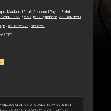
нро
,
МакКензі Грей
,
Доннеллі Роудс
,
Емілі
 Сермінара
,
Джон Джей Гулайетс
,
Йен Томпсон
оди
/
Фантастика
/
Фентезі
й | ТЕТ
.4
-археологом багато років тому, оскільки
ьній небезпеці через Сфінкса — міфічну