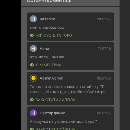
Останні коментарі
Н
наталка
28.07.26
мені сподобалось
МІЙ СУСІД ТОТОРО
Н
Нана
27.07.26
Хто цю ху....знімає
ДІМ МЕРТВИХ
AdminAdmin
06.07.26
Точно не знаємо, краще запитайте у ТГ
каналі цієї команди що робила Субтитри
ЗАХИСТИТИ АЙДОЛА
Н
Ностардамус
06.07.26
А озвучка на українській мові буде?
ЗАХИСТИТИ АЙДОЛА