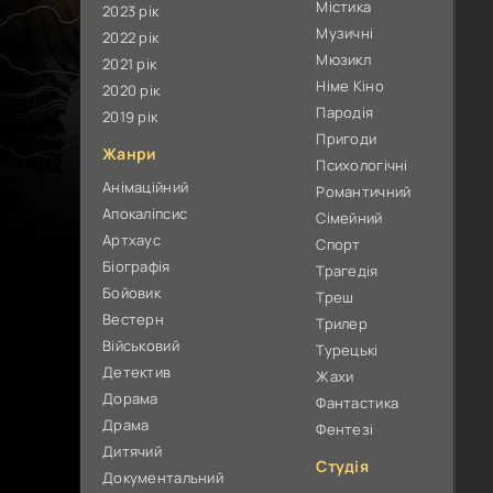
Містика
2023 рік
Музичні
2022 рік
Мюзикл
2021 рік
Німе Кіно
2020 рік
Пародія
2019 рік
Пригоди
Жанри
Психологічні
Анімаційний
Романтичний
Апокаліпсис
Сімейний
Артхаус
Спорт
Біографія
Трагедія
Бойовик
Треш
Вестерн
Трилер
Військовий
Турецькі
Детектив
Жахи
Дорама
Фантастика
Драма
Фентезі
Дитячий
Студія
Документальний