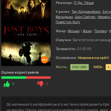
Режисер:
П.Дж. Пеше
У ролях:
Тед Хілдженбрінк
,
Енгу
Фельдман
,
Шон Сайпос
,
Мервін
Грейстон Холт
Жанр:
Фільми
/
Жахи
/
Трилер
/
Озвучка:
Багатоголосий закадр
Тривалість:
01:33:53
Оновлення:
Новинка на сайті
16+
Якість:
IMDb:
FHD 1080
4
Оцінка користувачів
0
0
До маленького каліфорнійського містечка приїжджають Кріс 
на вечірку, Ніколь закохується в незвичайного юнака, який, 