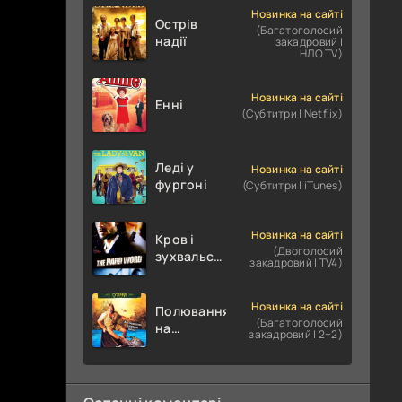
Новинка на сайті
Острів
(Багатоголосий
надії
закадровий |
НЛО.TV)
Новинка на сайті
Енні
(Субтитри | Netflix)
Леді у
Новинка на сайті
фургоні
(Субтитри | iTunes)
Новинка на сайті
Кров і
(Двоголосий
зухвальство
закадровий | TV4)
/ Родинне
пограбування
Новинка на сайті
Полювання
(Багатоголосий
на
закадровий | 2+2)
крокодилів:
Сутичка