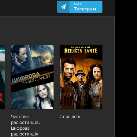
МИ В
Телеграм
Числова
Спис долі
радіостанція /
Цифрова
радіостанція