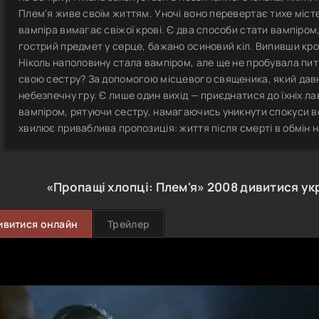
Плем'я живе своїм життям. Уночі воно перевертає тихе міст
вампіра вимагає свіжої крові. Є два способи стати вампіром
гострий предмет у серце, бажано осиновий кіл. Випивши кров
Ніколь наполовину стала вампіром, але ще не пробувала пити
свою сестру? За допомогою місцевого священика, який давно
небезпечну гру. Є лише один вихід — приєднатися до їхніх ла
вампіром, рятуючи сестру, намагаючись уникнути спокуси в
хвилює приваблива пропозиція: життя після смерті в обмін н
«Пропащі хлопці: Плем'я»
2008
дивитися ук
ивитися онлайн
Трейлер