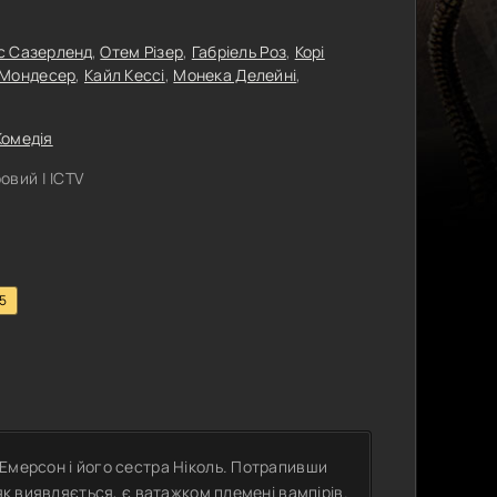
с Сазерленд
,
Отем Різер
,
Габріель Роз
,
Корі
 Мондесер
,
Кайл Кессі
,
Монека Делейні
,
Комедія
овий | ICTV
.5
Емерсон і його сестра Ніколь. Потрапивши
як виявляється, є ватажком племені вампірів.