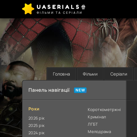
UASERIALS🍿
ФІЛЬМИ ТА СЕРІАЛИ
Головна
Фільми
Серіали
Панель навігації
Роки
Короткометржні
Кримінал
2026 рік
ЛГБТ
2025 рік
Мелодрама
2024 рік