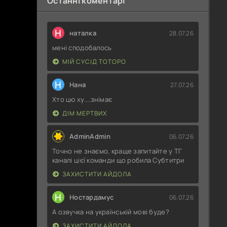
Останні коментарі
Н
наталка
28.07.26
мені сподобалось
МІЙ СУСІД ТОТОРО
Н
Нана
27.07.26
Хто цю ху....знімає
ДІМ МЕРТВИХ
AdminAdmin
06.07.26
Точно не знаємо, краще запитайте у ТГ
каналі цієї команди що робила Субтитри
ЗАХИСТИТИ АЙДОЛА
Н
Ностардамус
06.07.26
А озвучка на українській мові буде?
ЗАХИСТИТИ АЙДОЛА