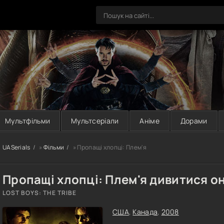
Мультфільми
Мультсеріали
Аніме
Дорами
UASerials
»
Фільми
» Пропащі хлопці: Плем'я
Пропащі хлопці: Плем'я дивитися о
LOST BOYS: THE TRIBE
США
,
Канада
,
2008