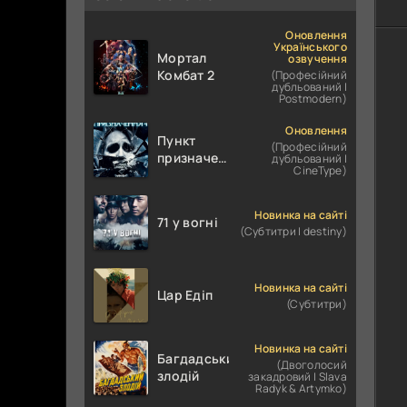
Оновлення
Українського
Мортал
озвучення
Комбат 2
(Професійний
дубльований |
Postmodern)
Оновлення
Пункт
(Професійний
призначення
дубльований |
CineType)
4
Новинка на сайті
71 у вогні
(Субтитри | destiny)
Новинка на сайті
Цар Едіп
(Субтитри)
Новинка на сайті
Багдадський
(Двоголосий
злодій
закадровий | Slava
Radyk & Artymko)