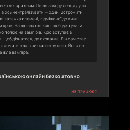
ечко догори дном. Після заходу сонця душа
, а ось нейтралізувати — один. Встромити
і ватажка племені, підмішаної до вина,
 кров. На що здатен Кріс, щоб урятувати
 полює на вампірів, Кріс вступає в
в, щоб дізнатися, де схованка. Він сам стає
стромити ікла в чиюсь ніжну шию. Його не
а ікла вампіра.
раїнською онлайн безкоштовно
НЕ ПРАЦЮЄ?