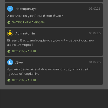
Н
Ностардамус
06.07.26
А озвучка на українській мові буде?
ЗАХИСТИТИ АЙДОЛА
AdminAdmin
05.07.26
Вітаємо Вас, даний серіал є відсутній у мережі, оскільки
записів у мережі
ВІТЕР КОХАННЯ
Д
Діма
04.07.26
Адміністрація, вітаю! Чи є можливість додати на сайт
турецький серіал Не
ВІТЕР КОХАННЯ