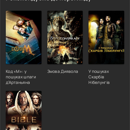
Код «М»: у
Змова Диявола
У пошуках
пошуках шпаги
Скарбів
д’Артаньяна
Нібелунгів