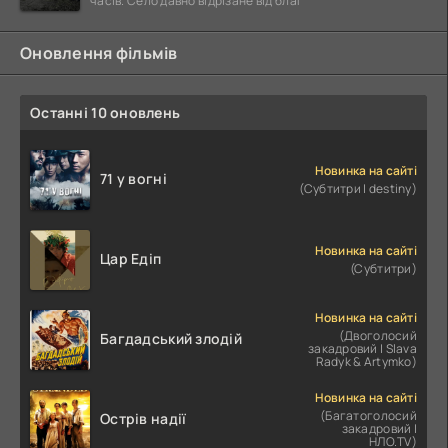
часів. Село давно відрізане від благ
Оновлення фільмів
Останні 10 оновлень
Новинка на сайті
71 у вогні
(Субтитри | destiny)
Новинка на сайті
Цар Едіп
(Субтитри)
Новинка на сайті
(Двоголосий
Багдадський злодій
закадровий | Slava
Radyk & Artymko)
Новинка на сайті
(Багатоголосий
Острів надії
закадровий |
НЛО.TV)