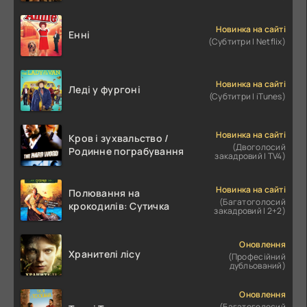
Новинка на сайті
Енні
(Субтитри | Netflix)
Новинка на сайті
Леді у фургоні
(Субтитри | iTunes)
Новинка на сайті
Кров і зухвальство /
(Двоголосий
Родинне пограбування
закадровий | TV4)
Новинка на сайті
Полювання на
(Багатоголосий
крокодилів: Сутичка
закадровий | 2+2)
Оновлення
Хранителі лісу
(Професійний
дубльований)
Оновлення
(Багатоголосий