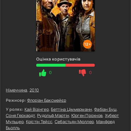
12+
Оцінка користувачів
0
0
Німеччина
,
2010
Режисер:
Флоріан Баксмейєр
У ролях:
Кай Візінгер
,
Беттіна Ціммерманн
,
Фабіан Буш
,
Соня Герхардт
,
Рудольф Мартін
,
Юрген Прохнов
,
Хуберт
Мульцер
,
Крістін Тейсс
,
Себастьян Мюллер
,
Манфред
Бьолль