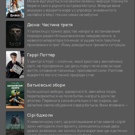
Моана відгукується на заклик океану і вирішує покинути
береги свого рідного острова Мотунуї. Вперше вона
вирушає у відкрите море у супроводі знаменитого
напівбога Мауї. На них чекає незабутня
Дюна: Частина третя
У галактиці стрімко зростає напруга: встановлений
порядок дедалі більше викликає невдоволення, а
навколо імператора починає згущуватися павутина
прихованих інтриг. Йому доводиться тримати ситуацію
Гаррі Поттер
У центрі історії — хлопчик, який зростав у звичайному
світі, не підозрюючи, що десь поруч тече зовсім інше
життя, сповнене таємниць і прихованої сили. Раптове
відкриття його істинної природи стає
Батьківські збори
Коли шкільні вибори, здавалося б, звичайна подія,
перетворюються на поле битви, напруга досягає
апогею. Перемога сина вчительки стає іскрою, що
запалює хвилю обурення серед батьків. Вони впевнені —
Сірі бджоли
У невеличкому селі, що розташоване в так званій «сірій
зоні» неподалік лінії фронту, залишились лише двоє
давніх знайомих, які колись були ворогами ще з дитячих