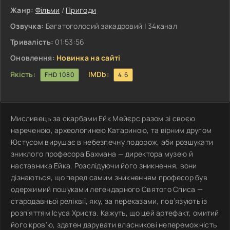
Жанр:
Фільми
/
Пригоди
Озвучка:
Багатоголосий закадровий | 34канал
Тривалість:
01:53:56
Оновлення:
Новинка на сайті
Якість:
IMDb:
FHD 1080
4.6
Мисливець за скарбами Ейк Мейєрс разом зі своєю
нареченою, археологинею Катариною, та вірним другом
Юстусом вирушає в небезпечну подорож, аби розшукати
зниклого професора Бахмана — директора музею й
наставника Ейка. Розслідуючи його зникнення, вони
дізнаються, що перед самим зникненням професор був
одержимий пошуками легендарного Святого Списа —
стародавньої реліквії, яку, за переказами, пов’язують із
розп’яттям Ісуса Христа. Кажуть, що цей артефакт, омитий
його кров’ю, здатен дарувати власникові непереможність