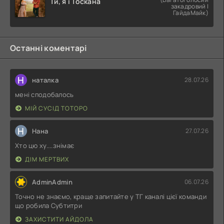
Ти, я і Тоскана
закадровий |
ГайдаМайк)
Останні коментарі
Н
наталка
28.07.26
мені сподобалось
МІЙ СУСІД ТОТОРО
Н
Нана
27.07.26
Хто цю ху....знімає
ДІМ МЕРТВИХ
AdminAdmin
06.07.26
Точно не знаємо, краще запитайте у ТГ каналі цієї команди
що робила Субтитри
ЗАХИСТИТИ АЙДОЛА