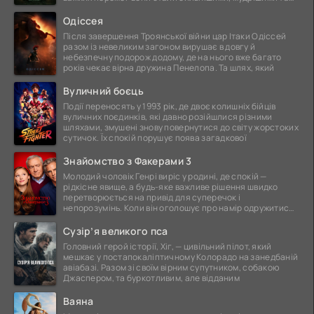
ще
Одіссея
Після завершення Троянської війни цар Ітаки Одіссей
разом із невеликим загоном вирушає в довгу й
небезпечну подорож додому, де на нього вже багато
років чекає вірна дружина Пенелопа. Та шлях, який
Вуличний боєць
Події переносять у 1993 рік, де двоє колишніх бійців
вуличних поєдинків, які давно розійшлися різними
шляхами, змушені знову повернутися до світу жорстоких
сутичок. Їх спокій порушує поява загадкової
Знайомство з Факерами 3
Молодий чоловік Генрі виріс у родині, де спокій —
рідкісне явище, а будь-яке важливе рішення швидко
перетворюється на привід для суперечок і
непорозумінь. Коли він оголошує про намір одружитися,
це
Сузір’я великого пса
Головний герой історії, Хіг, — цивільний пілот, який
мешкає у постапокаліптичному Колорадо на занедбаній
авіабазі. Разом зі своїм вірним супутником, собакою
Джаспером, та буркотливим, але відданим
Ваяна