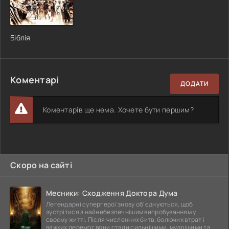
Біблія
Коментарі
ДОДАТИ
Коментарів ще нема. Хочете бути першим?
Скоро на сайті
Месники: Сходження Доктора Дума
Легендарні супергерої знову об'єднуються, щоб
зустрітися з найнебезпечнішим випробуванням у
своєму житті. Після численних битв, болючих втрат і
важких перемог вони стали сильнішими, мудрішими та