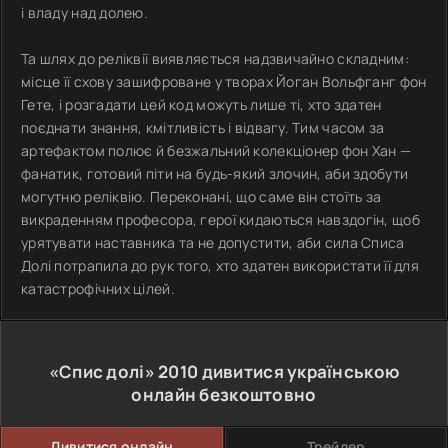
і владу над долею.
Та шлях до реліквії виявляється надзвичайно складним:
місце її схову зашифроване у творах Йоган Вольфганг фон
Гете, і розгадати цей код можуть лише ті, хто здатен
поєднати знання, кмітливість і відвагу. Тим часом за
артефактом полює й безжальний колекціонер фон Хан —
фанатик, готовий піти на будь-який злочин, аби здобути
могутню реліквію. Переконані, що саме він стоїть за
викраденням професора, герої кидаються навздогін, щоб
урятувати наставника та не допустити, аби сила Списа
Долі потрапила до рук того, хто здатен використати її для
катастрофічних цілей.
«Спис долі»
2010
дивитися українською
онлайн безкоштовно
Дивитися онлайн
Трейлер