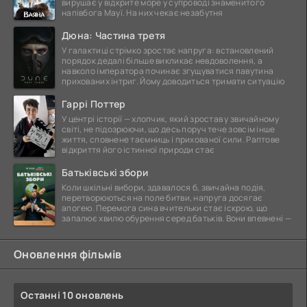
вирушає у відкрите море у супроводі знаменитого
напівбога Мауї. На них чекає незабутня
Дюна: Частина третя
У галактиці стрімко зростає напруга: встановлений
порядок дедалі більше викликає невдоволення, а
навколо імператора починає згущуватися павутина
прихованих інтриг. Йому доводиться тримати ситуацію
Гаррі Поттер
У центрі історії — хлопчик, який зростав у звичайному
світі, не підозрюючи, що десь поруч тече зовсім інше
життя, сповнене таємниць і прихованої сили. Раптове
відкриття його істинної природи стає
Батьківські збори
Коли шкільні вибори, здавалося б, звичайна подія,
перетворюються на поле битви, напруга досягає
апогею. Перемога сина вчительки стає іскрою, що
запалює хвилю обурення серед батьків. Вони впевнені —
Оновлення фільмів
Останні 10 оновлень