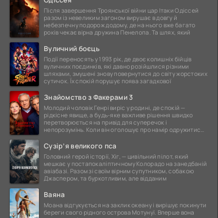
Після завершення Троянської війни цар Ітаки Одіссей
разом із невеликим загоном вирушає в довгу й
небезпечну подорож додому, де на нього вже багато
років чекає вірна дружина Пенелопа. Та шлях, який
Вуличний боєць
Події переносять у 1993 рік, де двоє колишніх бійців
вуличних поєдинків, які давно розійшлися різними
шляхами, змушені знову повернутися до світу жорстоких
сутичок. Їх спокій порушує поява загадкової
Знайомство з Факерами 3
Молодий чоловік Генрі виріс у родині, де спокій —
рідкісне явище, а будь-яке важливе рішення швидко
перетворюється на привід для суперечок і
непорозумінь. Коли він оголошує про намір одружитися,
це
Сузір’я великого пса
Головний герой історії, Хіг, — цивільний пілот, який
мешкає у постапокаліптичному Колорадо на занедбаній
авіабазі. Разом зі своїм вірним супутником, собакою
Джаспером, та буркотливим, але відданим
Ваяна
Моана відгукується на заклик океану і вирішує покинути
береги свого рідного острова Мотунуї. Вперше вона