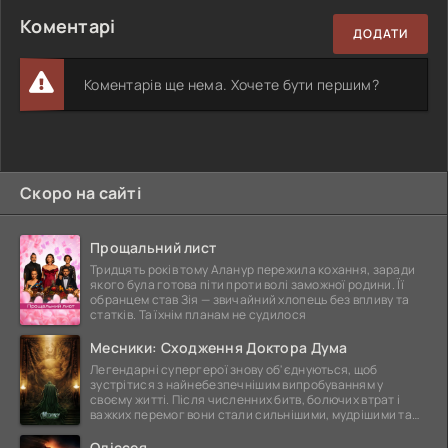
Коментарі
ДОДАТИ
Коментарів ще нема. Хочете бути першим?
Скоро на сайті
Прощальний лист
Тридцять років тому Аланур пережила кохання, заради
якого була готова піти проти волі заможної родини. Її
обранцем став Зія — звичайний хлопець без впливу та
статків. Та їхнім планам не судилося
Месники: Сходження Доктора Дума
Легендарні супергерої знову об'єднуються, щоб
зустрітися з найнебезпечнішим випробуванням у
своєму житті. Після численних битв, болючих втрат і
важких перемог вони стали сильнішими, мудрішими та
ще
Одіссея