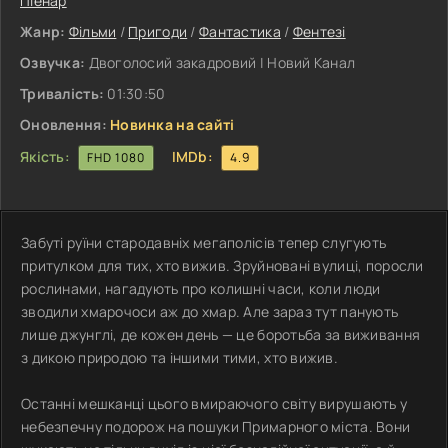
Піенар
Жанр:
Фільми
/
Пригоди
/
Фантастика
/
Фентезі
Озвучка:
Двоголосий закадровий | Новий Канал
Тривалість:
01:30:50
Оновлення:
Новинка на сайті
Якість:
IMDb:
FHD 1080
4.9
Забуті руїни стародавніх мегаполісів тепер слугують
притулком для тих, хто вижив. Зруйновані вулиці, поросли
рослинами, нагадують про колишні часи, коли люди
зводили хмарочоси аж до хмар. Але зараз тут панують
лише джунглі, де кожен день — це боротьба за виживання
з дикою природою та іншими тими, хто вижив.
Останні мешканці цього вмираючого світу вирушають у
небезпечну подорож на пошуки Примарного міста. Вони