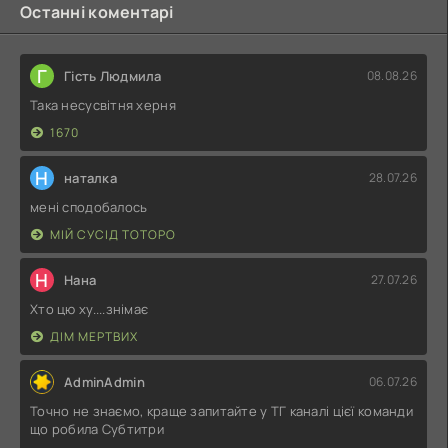
Останні коментарі
Г
Гість Людмила
08.08.26
Така несусвітня херня
1670
Н
наталка
28.07.26
мені сподобалось
МІЙ СУСІД ТОТОРО
Н
Нана
27.07.26
Хто цю ху....знімає
ДІМ МЕРТВИХ
AdminAdmin
06.07.26
Точно не знаємо, краще запитайте у ТГ каналі цієї команди
що робила Субтитри