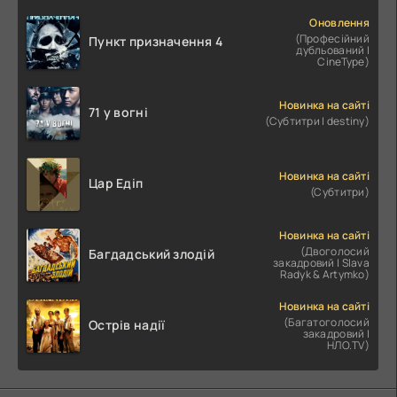
Оновлення
(Професійний
Пункт призначення 4
дубльований |
CineType)
Новинка на сайті
71 у вогні
(Субтитри | destiny)
Новинка на сайті
Цар Едіп
(Субтитри)
Новинка на сайті
(Двоголосий
Багдадський злодій
закадровий | Slava
Radyk & Artymko)
Новинка на сайті
(Багатоголосий
Острів надії
закадровий |
НЛО.TV)