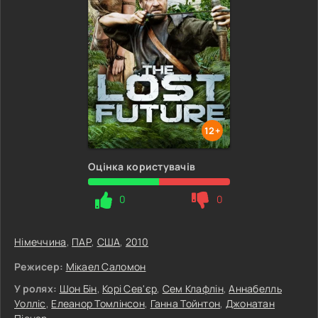
12+
Оцінка користувачів
0
0
Німеччина
,
ПАР
,
США
,
2010
Режисер:
Мікаел Саломон
У ролях:
Шон Бін
,
Корі Сев'єр
,
Сем Клафлін
,
Аннабелль
Уолліс
,
Елеанор Томлінсон
,
Ганна Тойнтон
,
Джонатан