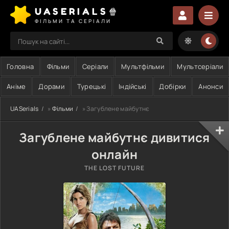
UASERIALS🍿
ФІЛЬМИ ТА СЕРІАЛИ
Головна
Фільми
Серіали
Мультфільми
Мультсеріали
Аніме
Дорами
Турецькі
Індійські
Добірки
Анонси
UASerials
»
Фільми
» Загублене майбутнє
Загублене майбутнє дивитися
онлайн
THE LOST FUTURE