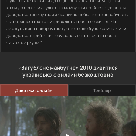
шукають не тільки вихід із цієї безнадійної ситуації, а й
ключ до свого минулого та майбутнього. Але по дорозі їм
доведеться зіткнутися з безліччю небезпек і випробувань,
які перевірять їхню витривалість і волю до життя. Чи
зможуть вони повернутися до того, що було колись, чи їм
доведеться прийняти нову реальність і почати все з
чистого аркуша?
«Загублене майбутнє»
2010
дивитися
українською онлайн безкоштовно
Дивитися онлайн
Трейлер