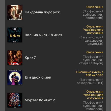
Оновлення
(Професійний
Найдовша подорож
дубльований |
Postmodern)
Оновлення
Українського
озвучення
Восьма миля / 8 миля
(Багатоголосий
закадровий |
CloverDUB)
Оновлення
(Професійний
Крик 7
дубльований |
студія Le Doyen)
Оновлено якість з
480 на 1080
Дім двох сімей
(Багатоголосий
закадровий | ТВ-І)
Оновлення
Українського
озвучення
Мортал Комбат 2
(Професійний
дубльований |
Postmodern)