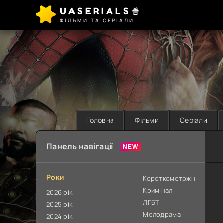
UASERIALS🍿
ФІЛЬМИ ТА СЕРІАЛИ
Головна
Фільми
Серіали
Панель навігації
Роки
Короткометржні
Кримінал
2026 рік
ЛГБТ
2025 рік
Мелодрама
2024 рік