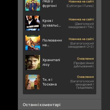
Леді у
Новинка на сайті
фургоні
(Субтитри | iTunes)
Новинка на сайті
Кров і
(Двоголосий
зухвальство
закадровий | TV4)
/ Родинне
пограбування
Новинка на сайті
Полювання
(Багатоголосий
на
закадровий | 2+2)
крокодилів:
Сутичка
Оновлення
Хранителі
(Професійний
лісу
дубльований)
Оновлення
Ти, я і
(Багатоголосий
Тоскана
закадровий |
ГайдаМайк)
Останні коментарі