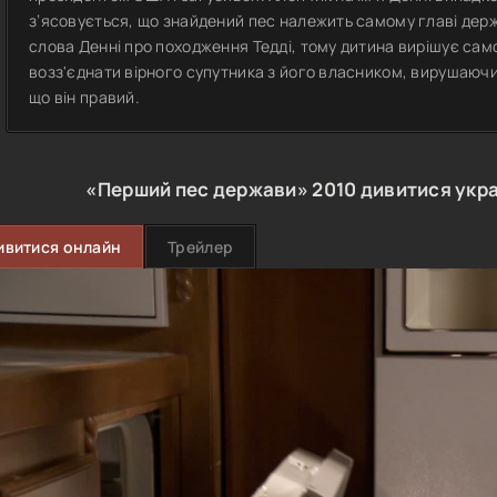
з’ясовується, що знайдений пес належить самому главі дер
слова Денні про походження Тедді, тому дитина вирішує сам
возз'єднати вірного супутника з його власником, вирушаючи
що він правий.
«Перший пес держави»
2010
дивитися укр
ивитися онлайн
Трейлер