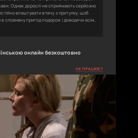
жави. Однак дорослі не сприймають серйозно
остійно влаштувати втечу з притулку, щоб
 в сповнену пригод подорож і доводячи всім,
аїнською онлайн безкоштовно
НЕ ПРАЦЮЄ?