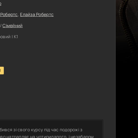
р
 Робертс
,
Елайза Робертс
/
Сімейний
вий | К1
1
вся зі свого курсу під час подорожі з
ово натрапляє на чотирилапого, і незабаром