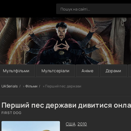
Мультфільми
Мультсеріали
Аніме
Дорами
UASerials
»
Фільми
» Перший пес держави
Перший пес держави дивитися онл
FIRST DOG
США
,
2010