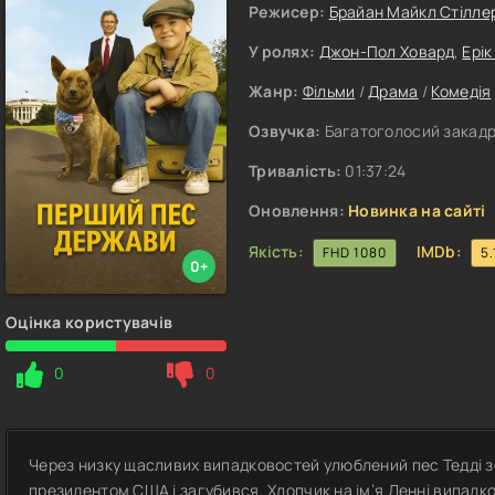
Режисер:
Брайан Майкл Стілле
У ролях:
Джон-Пол Ховард
,
Ерік
Жанр:
Фільми
/
Драма
/
Комедія
Озвучка:
Багатоголосий закадро
Тривалість:
01:37:24
Оновлення:
Новинка на сайті
Якість:
IMDb:
FHD 1080
5.
0+
Оцінка користувачів
0
0
Через низку щасливих випадковостей улюблений пес Тедді зби
президентом США і загубився. Хлопчик на ім’я Денні випадк