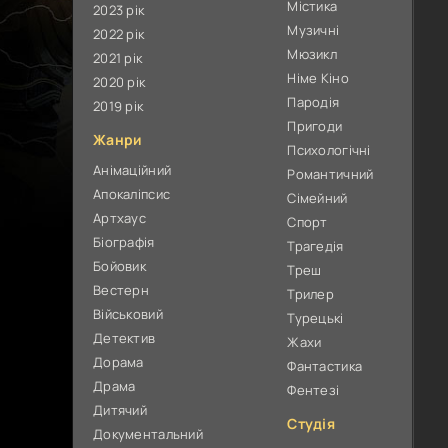
Містика
2023 рік
Музичні
2022 рік
Мюзикл
2021 рік
Німе Кіно
2020 рік
Пародія
2019 рік
Пригоди
Жанри
Психологічні
Анімаційний
Романтичний
Апокаліпсис
Сімейний
Артхаус
Спорт
Біографія
Трагедія
Бойовик
Треш
Вестерн
Трилер
Військовий
Турецькі
Детектив
Жахи
Дорама
Фантастика
Драма
Фентезі
Дитячий
Студія
Документальний