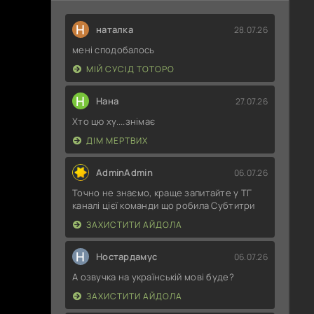
Н
наталка
28.07.26
мені сподобалось
МІЙ СУСІД ТОТОРО
Н
Нана
27.07.26
Хто цю ху....знімає
ДІМ МЕРТВИХ
AdminAdmin
06.07.26
Точно не знаємо, краще запитайте у ТГ
каналі цієї команди що робила Субтитри
ЗАХИСТИТИ АЙДОЛА
Н
Ностардамус
06.07.26
А озвучка на українській мові буде?
ЗАХИСТИТИ АЙДОЛА