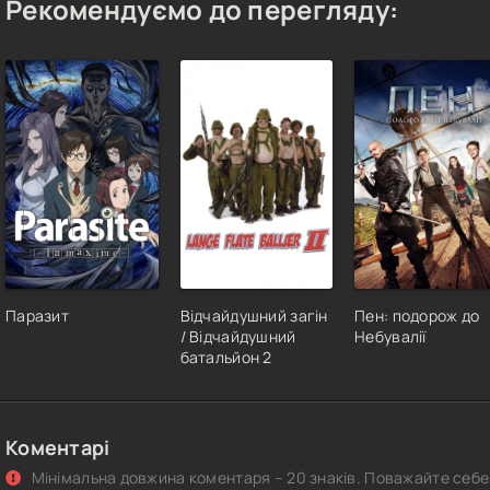
Рекомендуємо до перегляду:
Паразит
Відчайдушний загін
Пен: подорож до
/ Відчайдушний
Небувалії
батальйон 2
Коментарі
Мінімальна довжина коментаря – 20 знаків. Поважайте себе 