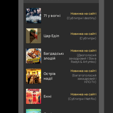
Новинка на сайті
71 у вогні
(Субтитри | destiny)
Новинка на сайті
Цар Едіп
(Субтитри)
Новинка на сайті
Багдадський
(Двоголосий
злодій
закадровий | Slava
Radyk & Artymko)
Новинка на сайті
Острів
(Багатоголосий
надії
закадровий |
НЛО.TV)
Новинка на сайті
Енні
(Субтитри | Netflix)