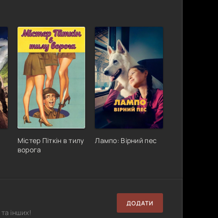
Містер Піткін в тилу
Лампо: Вірний пес
ворога
ДОДАТИ
та інших!