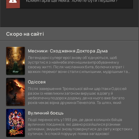
Коментарів ще нема. Хочете бути першим?
Скоро на сайті
Месники: Сходження Доктора Дума
Легендарні супергерої знову об'єднуються, щоб
зустрітися з найнебезпечнішим випробуванням у
своєму житті. Після численних битв, болючих втрат і
важких перемог вони стали сильнішими, мудрішими та
ще
Одіссея
Після завершення Троянської війни цар Ітаки Одіссей
разом із невеликим загоном вирушає в довгу й
небезпечну подорож додому, де на нього вже багато
років чекає вірна дружина Пенелопа. Та шлях, який
Вуличний боєць
Події переносять у 1993 рік, де двоє колишніх бійців
вуличних поєдинків, які давно розійшлися різними
шляхами, змушені знову повернутися до світу жорстоких
сутичок. Їх спокій порушує поява загадкової