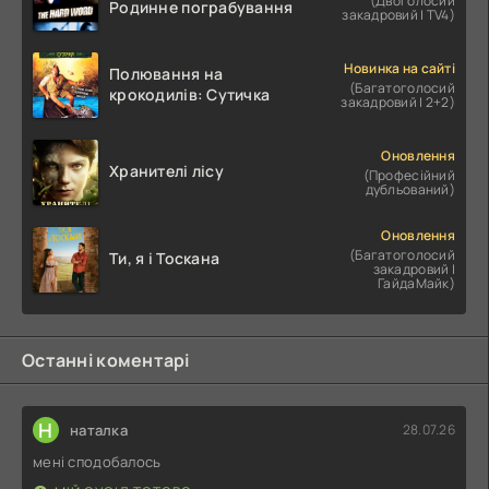
(Двоголосий
Родинне пограбування
закадровий | TV4)
Новинка на сайті
Полювання на
(Багатоголосий
крокодилів: Сутичка
закадровий | 2+2)
Оновлення
Хранителі лісу
(Професійний
дубльований)
Оновлення
(Багатоголосий
Ти, я і Тоскана
закадровий |
ГайдаМайк)
Останні коментарі
Н
наталка
28.07.26
мені сподобалось