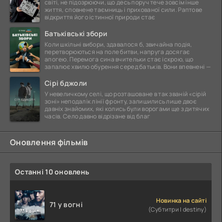
світі, не підозрюючи, що десь поруч тече зовсім інше
життя, сповнене таємниць і прихованої сили. Раптове
відкриття його істинної природи стає
Батьківські збори
Коли шкільні вибори, здавалося б, звичайна подія,
перетворюються на поле битви, напруга досягає
апогею. Перемога сина вчительки стає іскрою, що
запалює хвилю обурення серед батьків. Вони впевнені —
Сірі бджоли
У невеличкому селі, що розташоване в так званій «сірій
зоні» неподалік лінії фронту, залишились лише двоє
давніх знайомих, які колись були ворогами ще з дитячих
часів. Село давно відрізане від благ
Оновлення фільмів
Останні 10 оновлень
Новинка на сайті
71 у вогні
(Субтитри | destiny)