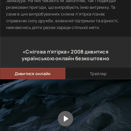
Замазура. На них чекають як захопливі, так і подекуди
ризиковані пригоди, що випробують їхню витримку. Та
саме в цих випробуваннях сніжна п’ятірка пізнає
справжню силу дружби, взаємної підтримки та вірності,
навчаючись діяти разом заради спільної мети.
«Снігова п'ятірка»
2008
дивитися
українською онлайн безкоштовно
Дивитися онлайн
Трейлер