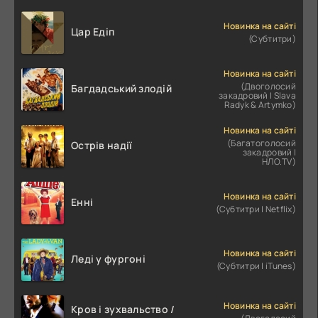
Новинка на сайті
Цар Едіп
(Субтитри)
Новинка на сайті
(Двоголосий
Багдадський злодій
закадровий | Slava
Radyk & Artymko)
Новинка на сайті
(Багатоголосий
Острів надії
закадровий |
НЛО.TV)
Новинка на сайті
Енні
(Субтитри | Netflix)
Новинка на сайті
Леді у фургоні
(Субтитри | iTunes)
Новинка на сайті
Кров і зухвальство /