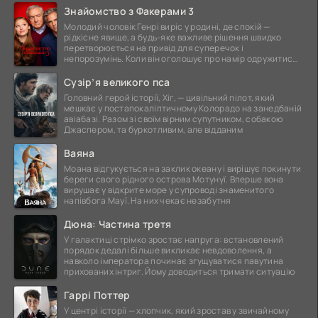
Знайомство з Факерами 3
Молодий чоловік Генрі виріс у родині, де спокій —
рідкісне явище, а будь-яке важливе рішення швидко
перетворюється на привід для суперечок і
непорозумінь. Коли він оголошує про намір одружитися,
це
Сузір’я великого пса
Головний герой історії, Хіг, — цивільний пілот, який
мешкає у постапокаліптичному Колорадо на занедбаній
авіабазі. Разом зі своїм вірним супутником, собакою
Джаспером, та буркотливим, але відданим
Ваяна
Моана відгукується на заклик океану і вирішує покинути
береги свого рідного острова Мотунуї. Вперше вона
вирушає у відкрите море у супроводі знаменитого
напівбога Мауї. На них чекає незабутня
Дюна: Частина третя
У галактиці стрімко зростає напруга: встановлений
порядок дедалі більше викликає невдоволення, а
навколо імператора починає згущуватися павутина
прихованих інтриг. Йому доводиться тримати ситуацію
Гаррі Поттер
У центрі історії — хлопчик, який зростав у звичайному