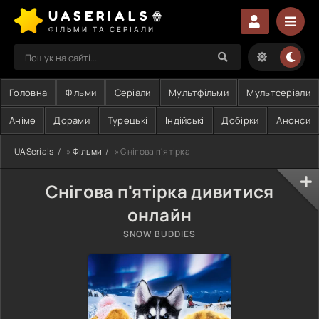
UASERIALS🍿
ФІЛЬМИ ТА СЕРІАЛИ
Головна
Фільми
Серіали
Мультфільми
Мультсеріали
Аніме
Дорами
Турецькі
Індійські
Добірки
Анонси
UASerials
»
Фільми
» Снігова п'ятірка
Снігова п'ятірка дивитися
онлайн
SNOW BUDDIES