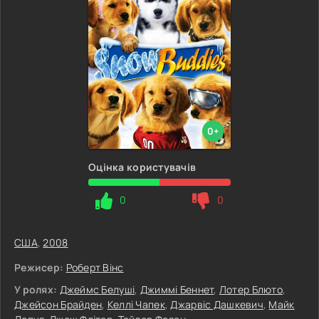
0+
Оцінка користувачів
0
0
США
,
2008
Режисер:
Роберт Вінс
У ролях:
Джеймс Белуші
,
Джиммі Беннет
,
Лотер Блюто
,
Джейсон Брайден
,
Келлі Чапек
,
Джарвіс Дашкевич
,
Майк