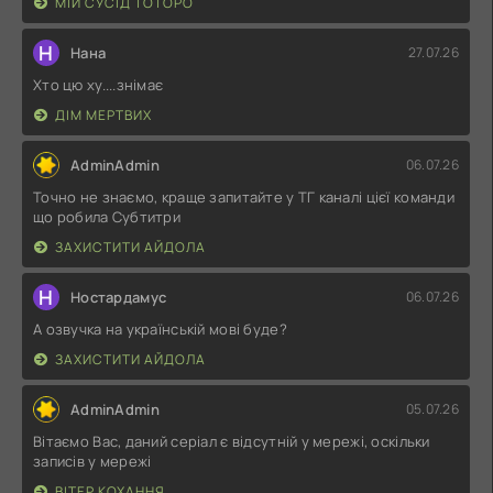
МІЙ СУСІД ТОТОРО
Н
Нана
27.07.26
Хто цю ху....знімає
ДІМ МЕРТВИХ
AdminAdmin
06.07.26
Точно не знаємо, краще запитайте у ТГ каналі цієї команди
що робила Субтитри
ЗАХИСТИТИ АЙДОЛА
Н
Ностардамус
06.07.26
А озвучка на українській мові буде?
ЗАХИСТИТИ АЙДОЛА
AdminAdmin
05.07.26
Вітаємо Вас, даний серіал є відсутній у мережі, оскільки
записів у мережі
ВІТЕР КОХАННЯ