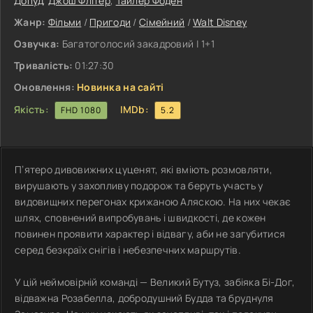
Допуд
,
Джош Флітер
,
Тайлер Фоден
Жанр:
Фільми
/
Пригоди
/
Сімейний
/
Walt Disney
Озвучка:
Багатоголосий закадровий | 1+1
Тривалість:
01:27:30
Оновлення:
Новинка на сайті
Якість:
IMDb:
FHD 1080
5.2
П’ятеро дивовижних цуценят, які вміють розмовляти,
вирушають у захопливу подорож та беруть участь у
видовищних перегонах крижаною Аляскою. На них чекає
шлях, сповнений випробувань і швидкості, де кожен
повинен проявити характер і відвагу, аби не загубитися
серед безкраїх снігів і небезпечних маршрутів.
У цій неймовірній команді — Великий Бутуз, забіяка Бі-Дог,
відважна Розабелла, добродушний Будда та бруднуля