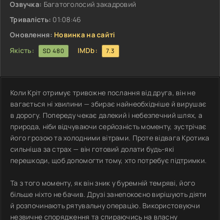
Озвучка:
Багатоголосий закадровий
Тривалість:
01:08:46
Оновлення:
Новинка на сайті
Якість:
IMDb:
SD 480
7.3
Коли Кріт отримує тривожне послання від друга, він не
вагається ні хвилини — збирає найнеобхідніше й вирушає
в дорогу. Попереду чекає далекий і небезпечний шлях, а
природа, ніби відчуваючи серйозність моменту, зустрічає
його грозою та холодними вітрами. Проте відвага Кротика
сильніша за страх — він готовий долати будь-які
перешкоди, щоб допомогти тому, хто потребує підтримки.
Та з того моменту, як він зник у буремній темряві, його
більше ніхто не бачив. Друзі занепокоєно вирішують діяти
й розпочинають рятувальну операцію. Використовуючи
незвичне спорядження та спираючись на власну