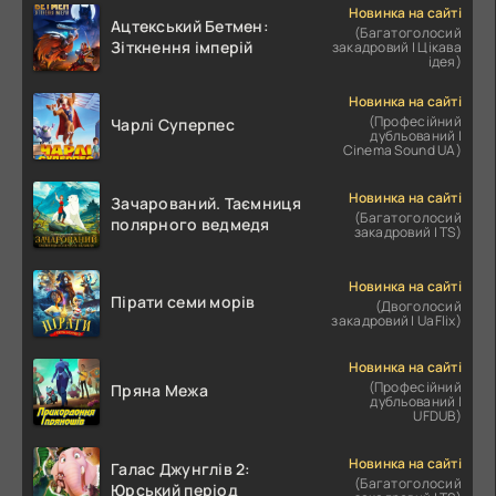
Новинка на сайті
Ацтекський Бетмен:
(Багатоголосий
Зіткнення імперій
закадровий | Цікава
ідея)
Новинка на сайті
(Професійний
Чарлі Суперпес
дубльований |
Cinema Sound UA)
Новинка на сайті
Зачарований. Таємниця
(Багатоголосий
полярного ведмедя
закадровий | TS)
Новинка на сайті
Пірати семи морів
(Двоголосий
закадровий | UaFlix)
Новинка на сайті
(Професійний
Пряна Межа
дубльований |
UFDUB)
Новинка на сайті
Галас Джунглів 2:
(Багатоголосий
Юрський період