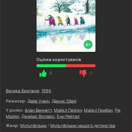
6+
Оцінка користувачів
0
0
Велика Британія
,
1996
Режисер:
Дейв Унвін
,
Денніс Ебей
У ролях:
Алан Беннетт
,
Майкл Пейлін
,
Майкл Гембон
,
Рік
Майял
,
Джеймс Віллерс
,
Енн Рейтел
Жанр:
Мультфільми
/
Мультфільми нашого дитинства