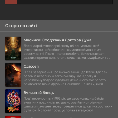
Скоро на сайті
Месники: Сходження Доктора Дума
Легендарні супергерої знову об'єднуються, щоб
зустрітися з найнебезпечнішим випробуванням у
своєму житті. Після численних битв, болючих втрат і
важких перемог вони стали сильнішими, мудрішими та
ще
Одіссея
Після завершення Троянської війни цар Ітаки Одіссей
разом із невеликим загоном вирушає в довгу й
небезпечну подорож додому, де на нього вже багато
років чекає вірна дружина Пенелопа. Та шлях, який
Вуличний боєць
Події переносять у 1993 рік, де двоє колишніх бійців
вуличних поєдинків, які давно розійшлися різними
шляхами, змушені знову повернутися до світу жорстоких
сутичок. Їх спокій порушує поява загадкової