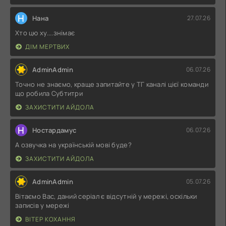
Н
Нана
27.07.26
Хто цю ху....знімає
ДІМ МЕРТВИХ
AdminAdmin
06.07.26
Точно не знаємо, краще запитайте у ТГ каналі цієї команди
що робила Субтитри
ЗАХИСТИТИ АЙДОЛА
Н
Ностардамус
06.07.26
А озвучка на українській мові буде?
ЗАХИСТИТИ АЙДОЛА
AdminAdmin
05.07.26
Вітаємо Вас, даний серіал є відсутній у мережі, оскільки
записів у мережі
ВІТЕР КОХАННЯ