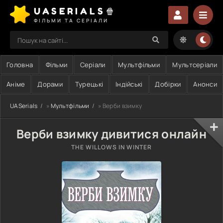
UASERIALS🍿
ФІЛЬМИ ТА СЕРІАЛИ
Головна
Фільми
Серіали
Мультфільми
Мультсеріали
Аніме
Дорами
Турецькі
Індійські
Добірки
Анонси
UASerials
»
Мультфільми
» Верби взимку
Верби взимку дивитися онлайн
THE WILLOWS IN WINTER