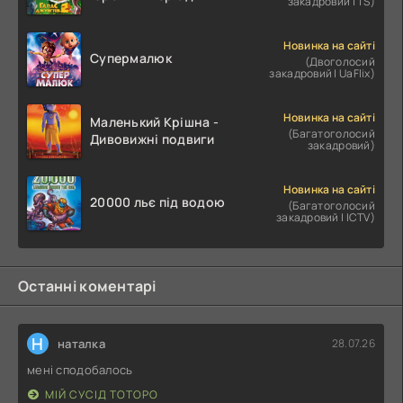
закадровий | TS)
Новинка на сайті
Супермалюк
(Двоголосий
закадровий | UaFlix)
Новинка на сайті
Маленький Крішна -
(Багатоголосий
Дивовижні подвиги
закадровий)
Новинка на сайті
20000 льє під водою
(Багатоголосий
закадровий | ICTV)
Останні коментарі
Н
наталка
28.07.26
мені сподобалось
МІЙ СУСІД ТОТОРО