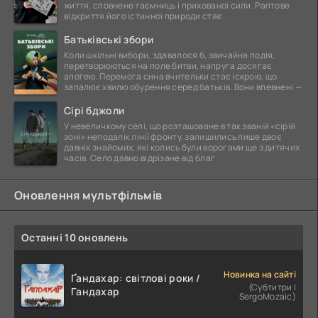
життя, сповнене таємниць і прихованої сили. Раптове
відкриття його істинної природи стає
Батьківські збори
Коли шкільні вибори, здавалося б, звичайна подія,
перетворюються на поле битви, напруга досягає
апогею. Перемога сина вчительки стає іскрою, що
запалює хвилю обурення серед батьків. Вони впевнені —
Сірі бджоли
У невеличкому селі, що розташоване в так званій «сірій
зоні» неподалік лінії фронту, залишились лише двоє
давніх знайомих, які колись були ворогами ще з дитячих
часів. Село давно відрізане від благ
Оновлення мультфільмів
Останні 10 оновлень
Новинка на сайті
Ґандахар: світлові роки /
(Субтитри |
Гандахар
SergoMozaic)