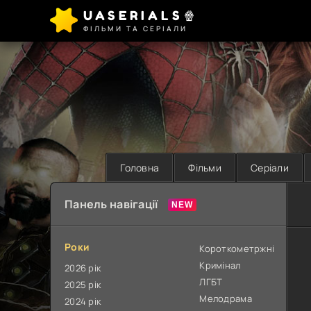
UASERIALS🍿
ФІЛЬМИ ТА СЕРІАЛИ
Головна
Фільми
Серіали
Панель навігації
Роки
Короткометржні
Кримінал
2026 рік
ЛГБТ
2025 рік
Мелодрама
2024 рік