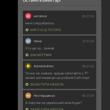
Останні коментарі
Н
наталка
28.07.26
мені сподобалось
МІЙ СУСІД ТОТОРО
Н
Нана
27.07.26
Хто цю ху....знімає
ДІМ МЕРТВИХ
AdminAdmin
06.07.26
Точно не знаємо, краще запитайте у ТГ
каналі цієї команди що робила Субтитри
ЗАХИСТИТИ АЙДОЛА
Н
Ностардамус
06.07.26
А озвучка на українській мові буде?
ЗАХИСТИТИ АЙДОЛА