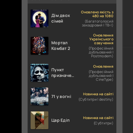
Оновлено якість з
Дім двох
480 на 1080
сімей
(Багатоголосий
закадровий | ТВ-І)
Оновлення
Українського
Мортал
озвучення
Комбат 2
(Професійний
дубльований |
Postmodern)
Оновлення
Пункт
(Професійний
призначення
дубльований |
CineType)
4
Новинка на сайті
71 у вогні
(Субтитри | destiny)
Новинка на сайті
Цар Едіп
(Субтитри)