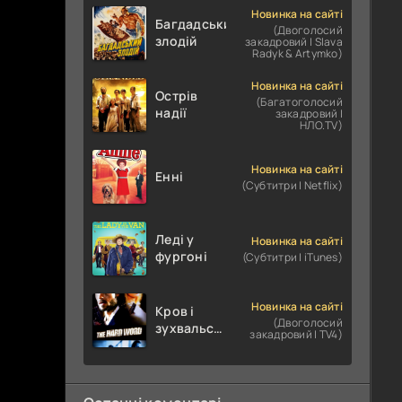
Новинка на сайті
Багдадський
(Двоголосий
злодій
закадровий | Slava
Radyk & Artymko)
Новинка на сайті
Острів
(Багатоголосий
надії
закадровий |
НЛО.TV)
Новинка на сайті
Енні
(Субтитри | Netflix)
Леді у
Новинка на сайті
фургоні
(Субтитри | iTunes)
Новинка на сайті
Кров і
(Двоголосий
зухвальство
закадровий | TV4)
/ Родинне
пограбування