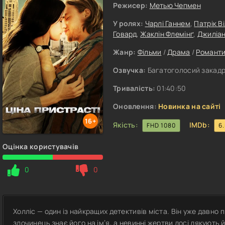
Режисер:
Метью Чепмен
У ролях:
Чарлі Ганнем
,
Патрік В
Говард
,
Жаклін Флемінґ
,
Джиліан
Жанр:
Фільми
/
Драма
/
Романт
Озвучка:
Багатоголосий закадро
Тривалість:
01:40:50
Оновлення:
Новинка на сайті
16+
Якість:
IMDb:
FHD 1080
6
Оцінка користувачів
0
0
Холліс — один із найкращих детективів міста. Він уже давно 
злочинець знає його на ім’я, а невинні жертви досі дякують 