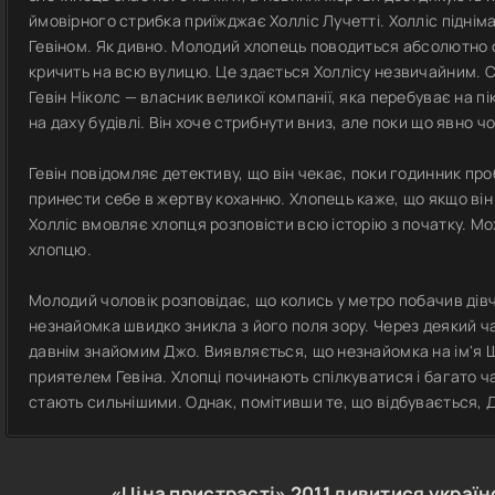
ймовірного стрибка приїжджає Холліс Лучетті. Холліс піднім
Гевіном. Як дивно. Молодий хлопець поводиться абсолютно спо
кричить на всю вулицю. Це здається Холлісу незвичайним. С
Гевін Ніколс — власник великої компанії, яка перебуває на п
на даху будівлі. Він хоче стрибнути вниз, але поки що явно ч
Гевін повідомляє детективу, що він чекає, поки годинник про
принести себе в жертву коханню. Хлопець каже, що якщо він 
Холліс вмовляє хлопця розповісти всю історію з початку. 
хлопцю.
Молодий чоловік розповідає, що колись у метро побачив дівч
незнайомка швидко зникла з його поля зору. Через деякий ча
давнім знайомим Джо. Виявляється, що незнайомка на ім'я 
приятелем Гевіна. Хлопці починають спілкуватися і багато ч
стають сильнішими. Однак, помітивши те, що відбувається, 
«Ціна пристрасті»
2011
дивитися украї