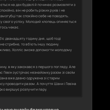
ається на дах будівлі й починає розмовляти з
кійно, він не робить різких рухів і не
амогубці так спокійно себе не поводять.
іку свого успіху. Молодий хлопець опиняється
огось чекає.
б'є дванадцяту годину дня, щоб тоді
не стрибне, то вб'ють іншу людину.
Можливо, Холліс зможе допомогти молодому
ину, в яку закохався з першого погляду. Але
с Гевін зустрічає незнайомку разом зі своїм
Шана вже давно одружена зі старим
асу проводити разом. А почуття Шани і Гевіна
Джо вирішує розлучити пару.
нською онлайн безкоштовно