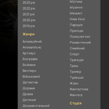
Містика
2023 рік
Музичні
2022 рік
Мюзикл
2021 рік
Німе Кіно
2020 рік
Пародія
2019 рік
Пригоди
Жанри
Психологічні
Анімаційний
Романтичний
Апокаліпсис
Сімейний
Артхаус
Спорт
Біографія
Трагедія
Бойовик
Треш
Вестерн
Трилер
Військовий
Турецькі
Детектив
Жахи
Дорама
Фантастика
Драма
Фентезі
Дитячий
Студія
Документальний