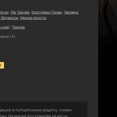
ілсон
,
Лів Тайлер
,
Крістофер Ґорем
,
Терренс
 Батерсон
,
Моніка Акоста
ичний
/
Трилер
вий | К1
.5
працює в поліцейському відділку, і кожен
йому. На виклик від громадян на місце