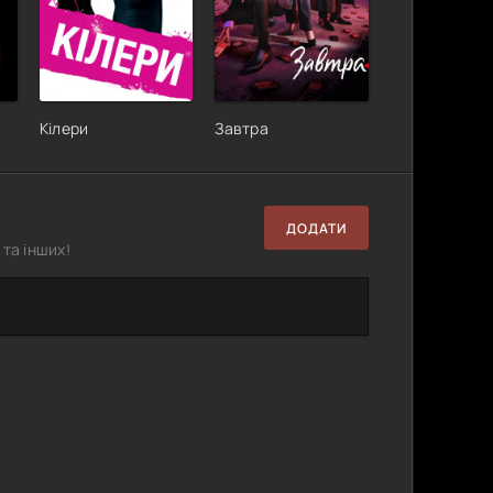
Кілери
Завтра
ДОДАТИ
та інших!