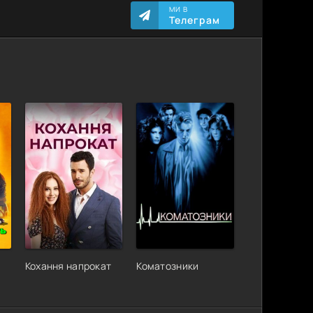
МИ В
Телеграм
Кохання напрокат
Коматозники