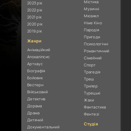
Містика
2023 рік
Музичні
2022 рік
Мюзикл
2021 рік
Німе Кіно
2020 рік
Пародія
2019 рік
Пригоди
Жанри
Психологічні
Анімаційний
Романтичний
Апокаліпсис
Сімейний
Артхаус
Спорт
Біографія
Трагедія
Бойовик
Треш
Вестерн
Трилер
Військовий
Турецькі
Детектив
Жахи
Дорама
Фантастика
Драма
Фентезі
Дитячий
Студія
Документальний