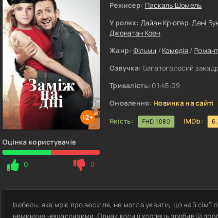
Режисер:
Паскаль Шомель
У ролях:
Дайан Крюґер
,
Дені Бу
Джонатан Коен
Жанр:
Фільми
/
Комедія
/
Роман
Озвучка:
Багатоголосий закадр
Тривалість:
01:45:09
Оновлення:
Новинка на сайті
12+
Якість:
IMDb:
FHD 1080
6
Оцінка користувачів
0
0
Ізабель, яка мріє про весілля, не могла уявити, що на її сім'
неминуче нещасливими. Однак коли її хлопець зробив їй про