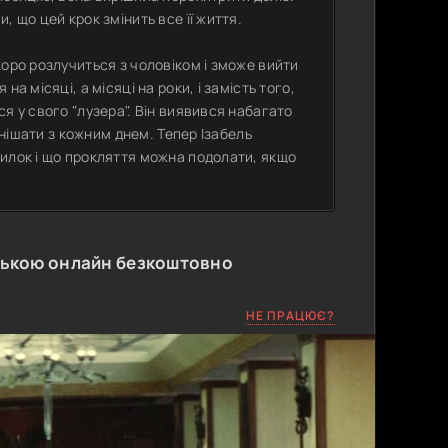
 що цей крок змінить все її життя.
коро розлучиться з чоловіком і зможе вийти
а місяці, а місяці на роки, і замість того,
я у свого "лузера". Він виявився набагато
цнішати з кожним днем. Тепер Ізабель
милок і що прокляття можна подолати, якщо
ською онлайн безкоштовно
НЕ ПРАЦЮЄ?