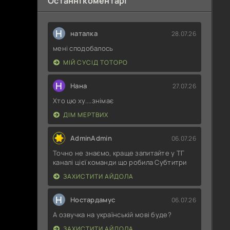
Останні коментарі
Н
наталка
28.07.26
мені сподобалось
МІЙ СУСІД ТОТОРО
Н
Нана
27.07.26
Хто цю ху....знімає
ДІМ МЕРТВИХ
AdminAdmin
06.07.26
Точно не знаємо, краще запитайте у ТГ
каналі цієї команди що робила Субтитри
ЗАХИСТИТИ АЙДОЛА
Н
Ностардамус
06.07.26
А озвучка на українській мові буде?
ЗАХИСТИТИ АЙДОЛА