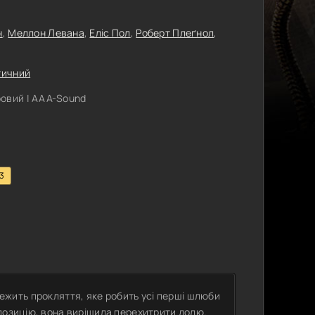
н
,
Меллон Левана
,
Еліс Пол
,
Роберт Плеґнол
,
тичний
овий | ААА-Sound
.3
ї лежить прокляття, яке робить усі перші шлюби
позицію, вона вирішила перехитрити долю.