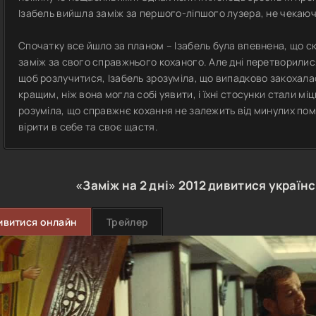
Ізабель вийшла заміж за першого-ліпшого лузера, не чекаючи,
Спочатку все йшло за планом – Ізабель була впевнена, що с
заміж за свого справжнього коханого. Але дні перетворилися н
щоб розлучитися, Ізабель зрозуміла, що випадково закохалас
кращим, ніж вона могла собі уявити, і їхні стосунки стали мі
розуміла, що справжнє кохання не залежить від минулих по
вірити в себе та своє щастя.
«Заміж на 2 дні»
2012
дивитися україн
ивитися онлайн
Трейлер