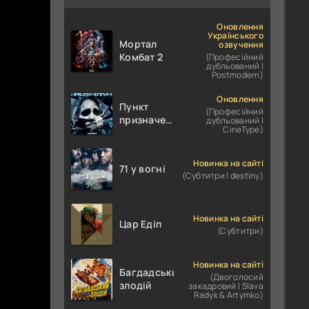
Оновлення
Українського
Мортал
озвучення
Комбат 2
(Професійний
дубльований |
Postmodern)
Оновлення
Пункт
(Професійний
призначення
дубльований |
CineType)
4
Новинка на сайті
71 у вогні
(Субтитри | destiny)
Новинка на сайті
Цар Едіп
(Субтитри)
Новинка на сайті
Багдадський
(Двоголосий
злодій
закадровий | Slava
Radyk & Artymko)