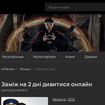
Мультфільми
Мультсеріали
Аніме
Дорами
UASerials
»
Фільми
» Заміж на 2 дні
Заміж на 2 дні дивитися онлайн
UN PLAN PARFAIT
Франція
,
2012