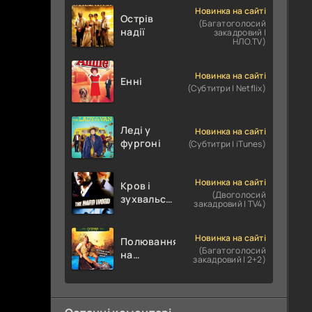
Новинка на сайті
Острів
(Багатоголосий
надії
закадровий |
НЛО.TV)
Новинка на сайті
Енні
(Субтитри | Netflix)
Леді у
Новинка на сайті
фургоні
(Субтитри | iTunes)
Новинка на сайті
Кров і
(Двоголосий
зухвальство
закадровий | TV4)
/ Родинне
пограбування
Новинка на сайті
Полювання
(Багатоголосий
на
закадровий | 2+2)
крокодилів:
Сутичка