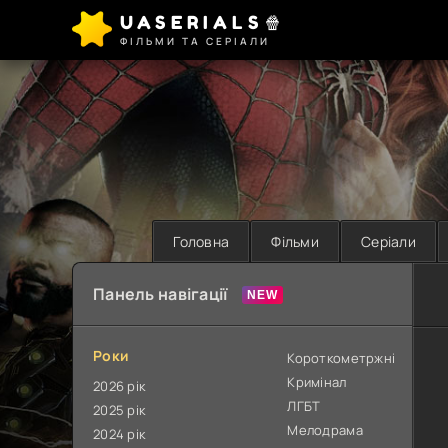
UASERIALS🍿
ФІЛЬМИ ТА СЕРІАЛИ
Головна
Фільми
Серіали
Панель навігації
Роки
Короткометржні
Кримінал
2026 рік
ЛГБТ
2025 рік
Мелодрама
2024 рік